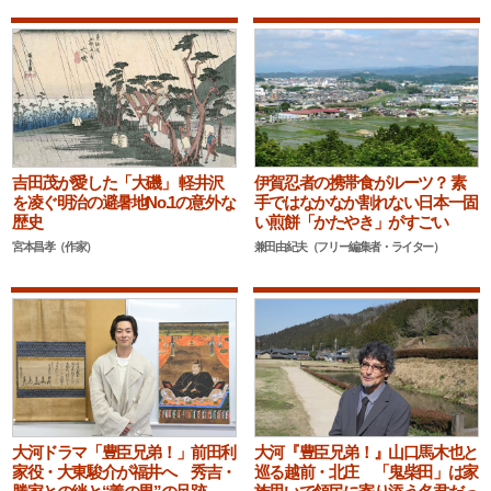
吉田茂が愛した「大磯」 軽井沢
伊賀忍者の携帯食がルーツ？ 素
を凌ぐ明治の避暑地No.1の意外な
手ではなかなか割れない日本一固
歴史
い煎餅「かたやき」がすごい
宮本昌孝（作家）
兼田由紀夫（フリー編集者・ライター）
大河ドラマ「豊臣兄弟！」前田利
大河『豊臣兄弟！』山口馬木也と
家役・大東駿介が福井へ 秀吉・
巡る越前・北庄 「鬼柴田」は家