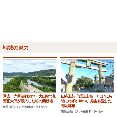
地域の魅力
秀吉・光秀決戦の地・大山崎で加
伝統工芸「近江上布」とは？1時
賀正太郎が没入した幻の蘭栽培
間にわずか10cm、秀吉も愛した
高級麻布
兼田由紀夫（フリー編集者・ライター）
兼田由紀夫（フリー編集者・ライター）