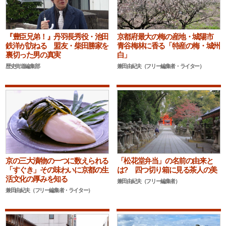
『豊臣兄弟！』丹羽長秀役・池田
京都府最大の梅の産地・城陽市
鉄洋が訪ねる 盟友・柴田勝家を
青谷梅林に香る「特産の梅・城州
裏切った男の真実
白」
歴史街道編集部
兼田由紀夫（フリー編集者・ライター）
京の三大漬物の一つに数えられる
「松花堂弁当」の名前の由来と
「すぐき」その味わいに京都の生
は? 四つ切り箱に見る茶人の美
活文化の厚みを知る
兼田由紀夫（フリー編集者）
兼田由紀夫（フリー編集者・ライター）