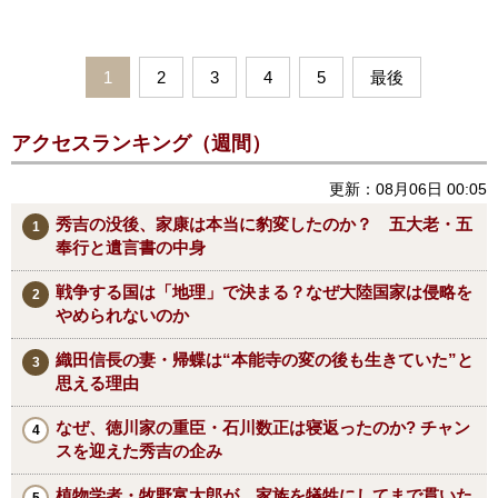
1
2
3
4
5
最後
アクセスランキング（週間）
更新：08月06日 00:05
秀吉の没後、家康は本当に豹変したのか？ 五大老・五
奉行と遺言書の中身
戦争する国は「地理」で決まる？なぜ大陸国家は侵略を
やめられないのか
織田信長の妻・帰蝶は“本能寺の変の後も生きていた”と
思える理由
なぜ、徳川家の重臣・石川数正は寝返ったのか? チャン
スを迎えた秀吉の企み
植物学者・牧野富太郎が、家族を犠牲にしてまで貫いた