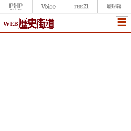
ME
NU