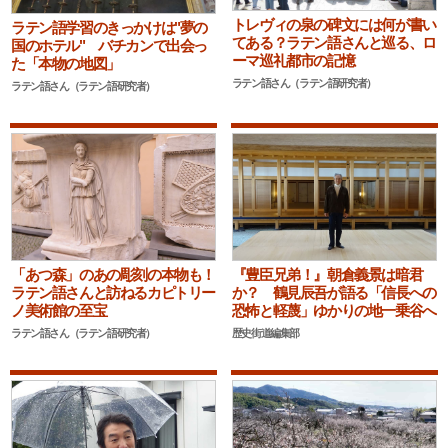
トレヴィの泉の碑文には何が書い
ラテン語学習のきっかけは"夢の
てある？ラテン語さんと巡る、ロ
国のホテル" バチカンで出会っ
ーマ巡礼都市の記憶
た「本物の地図」
ラテン語さん（ラテン語研究者）
ラテン語さん（ラテン語研究者）
「あつ森」のあの彫刻の本物も！
『豊臣兄弟！』朝倉義景は暗君
ラテン語さんと訪ねるカピトリー
か？ 鶴見辰吾が語る「信長への
ノ美術館の至宝
恐怖と軽蔑」ゆかりの地一乗谷へ
ラテン語さん（ラテン語研究者）
歴史街道編集部