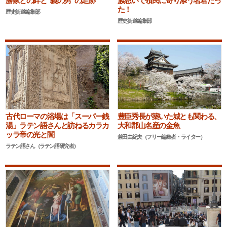
勝家との絆と“義の男”の足跡
族思いで領民に寄り添う名君だっ
た！
歴史街道編集部
歴史街道編集部
古代ローマの浴場は「スーパー銭
豊臣秀長が築いた城とも関わる、
湯」ラテン語さんと訪ねるカラカ
大和郡山名産の金魚
ッラ帝の光と闇
兼田由紀夫（フリー編集者・ライター）
ラテン語さん（ラテン語研究者）