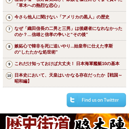
「草木への熱烈な恋心」
今さら他人に聞けない「アメリカの黒人」の歴史
なぜ「織田信長の二男と三男」は後継者になれなかった
のか？…信雄と信孝の争いと“その後”
嫉妬心で韓非を死に追いやり...始皇帝に仕えた李斯
の“したたかな処世術”
これだけ知っておけば大丈夫！ 日本海軍艦艇10の基本
日本史において、天皇はいかなる存在だったか【戦国～
昭和編】