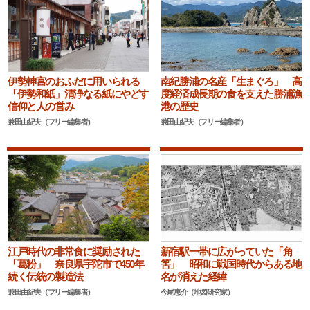
伊勢神宮のおふだに用いられる
南紀勝浦の名産「生まぐろ」 高
「伊勢和紙」清浄なる紙にやどす
度経済成長期の食を支えた勝浦漁
信仰と人の営み
港の歴史
兼田由紀夫（フリー編集者）
兼田由紀夫（フリー編集者）
江戸時代の非常食に奨励された
新宿駅一帯に広がっていた「角
「葛粉」 奈良県宇陀市で450年
筈」 昭和に戦国時代からある地
続く伝統の製造法
名が消えた経緯
兼田由紀夫（フリー編集者）
今尾恵介（地図研究家）