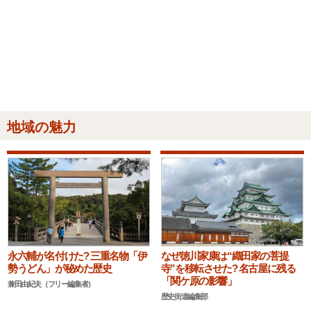
地域の魅力
永六輔が名付けた? 三重名物「伊
なぜ徳川家康は“織田家の菩提
勢うどん」が秘めた歴史
寺”を移転させた? 名古屋に残る
「関ケ原の影響」
兼田由紀夫（フリー編集者）
歴史街道編集部