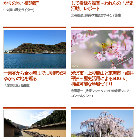
かりの地・横須賀”
して看板を設置～われらの「歴史
活動」レポート
中丸満（歴史ライター）
北海道池田高等学校総合学科１７期生
一乗谷から金ヶ崎まで…明智光秀
米沢市・上杉鷹山と東海市・細井
ゆかりの地を巡る
平洲～歴史活用によるSDGｓ、
持続可能な地域づくり
『歴史街道』編集部
寺田昭一（政策シンクタンクPHP総研シニア・
コンサルタント）