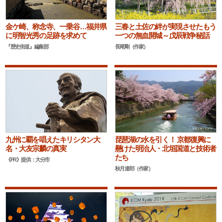
金ケ崎、称念寺、一乗谷…福井県
三春と土佐の絆が実現させたもう
に明智光秀の足跡を求めて
一つの無血開城～戊辰戦争秘話
『歴史街道』編集部
長尾剛（作家）
九州に覇を唱えたキリシタン大
琵琶湖の水を引く！ 京都復興に
名・大友宗麟の真実
懸けた明治人・北垣国道と技術者
たち
《PR》提供：大分市
秋月達郎（作家）