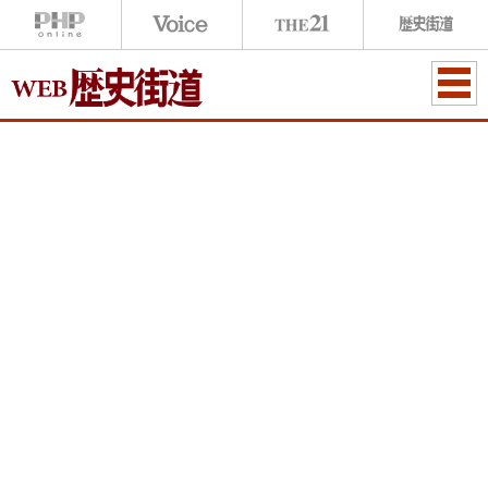
ME
NU