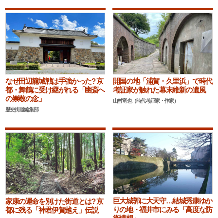
なぜ田辺籠城戦は手強かった? 京
開国の地「浦賀・久里浜」で時代
都・舞鶴に受け継がれる「幽斎へ
考証家が触れた幕末維新の遺風
の崇敬の念」
山村竜也（時代考証家・作家）
歴史街道編集部
巨大城郭に大天守…結城秀康ゆか
家康の運命を別けた街道とは? 京
りの地・福井市にみる「高度な防
都に残る「神君伊賀越え」伝説