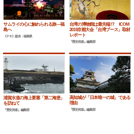
台湾の博物館は最先端 !? ICOM
サムライの心に触れられる旅―福
2019京都大会「台湾ブース」取材
島へ
レポート
《ＰＲ》提供：福島県
『歴史街道』編集部
高知城が「日本唯一の城」である
浦賀水道の海上要塞「第二海堡」
理由
を訪ねて
『歴史街道』編集部
『歴史街道』編集部