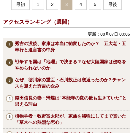
最初
1
2
3
4
5
最後
アクセスランキング（週間）
更新：08月07日 00:05
秀吉の没後、家康は本当に豹変したのか？ 五大老・五
奉行と遺言書の中身
戦争する国は「地理」で決まる？なぜ大陸国家は侵略を
やめられないのか
なぜ、徳川家の重臣・石川数正は寝返ったのか? チャン
スを迎えた秀吉の企み
織田信長の妻・帰蝶は“本能寺の変の後も生きていた”と
思える理由
植物学者・牧野富太郎が、家族を犠牲にしてまで貫いた
「草木への熱烈な恋心」