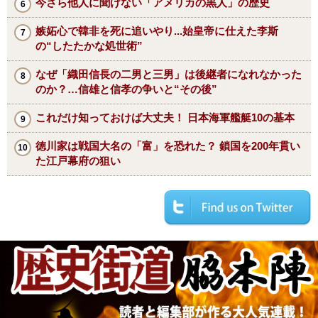
今さら他人に聞けない「アメリカの黒人」の歴史
嫉妬心で韓非を死に追いやり...始皇帝に仕えた李斯
の“したたかな処世術”
なぜ「織田信長の二男と三男」は後継者になれなかった
のか？…信雄と信孝の争いと“その後”
これだけ知っておけば大丈夫！ 日本海軍艦艇10の基本
徳川家は戦国大名の「富」を恐れた？ 鎖国を200年貫い
た江戸幕府の狙い