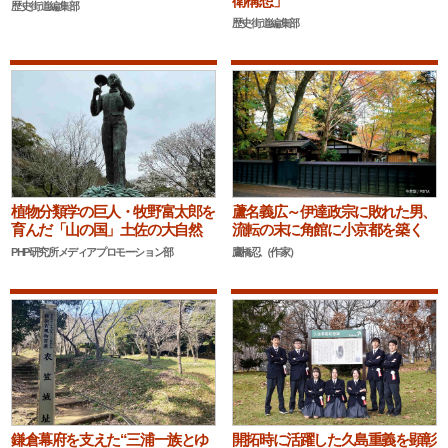
衛構想」
歴史街道編集部
歴史街道編集部
蘆名義広～伊達政宗に敗れた男、
植物分類学の巨人・牧野富太郎を
流転の末に角館に小京都を築く
育んだ「山の国」土佐の大自然
鷹橋忍（作家）
PHP研究所メディアプロモーション部
鎌倉幕府を支えた“三浦一族とゆ
開拓時に活躍した久島重義を顕彰