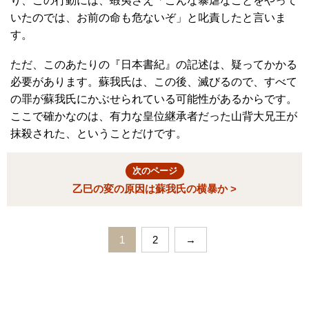
り、この行動には、蝦夷さえ「こんな暴虐なことをやって
いたのでは、お前の命も危ないぞ」と叱責したと言いま
す。
ただ、このあたりの『日本書紀』の記述は、疑ってかかる
必要があります。蘇我氏は、この後、滅びるので、すべて
の罪が蘇我氏にかぶせられている可能性があるからです。
ここで確かなのは、有力な皇位継承者だった山背大兄王が
抹殺された、ということだけです。
次のページ
乙巳の変の原因は蘇我氏の横暴か >
1
2
→