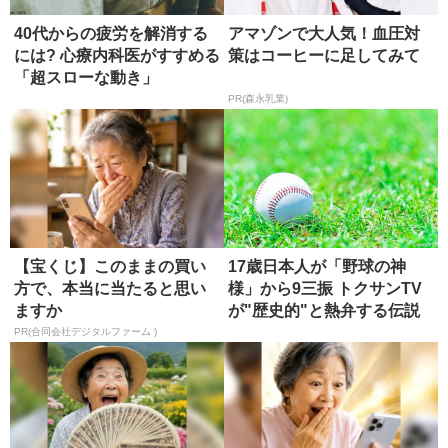
40代からの疲労を解消する
アマゾンで大人気！血圧対
には? 心療内科医がすすめる
策はコーヒーに足してみて
「超スローな動き」
PR(森永乳業)
【宝くじ】このままの買い
17歳日本人が「野球の神
方で、本当に当たると思い
様」から9三振 トクサンTV
ますか
が"歴史的"と熱弁する伝説
の...
PR(合同会社デジタルファーム )