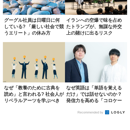
グーグル社員は日曜日に何
イランへの空爆で味を占め
している? 「厳しい社会で競
たトランプが、無謀な外交
うエリート」の休み方
上の賭けに出るリスク
なぜ「教養のために古典を
なぜ英語は「単語を覚える
読め」と言われる? 社会人が
だけ」では話せないのか？
リベラルアーツを学ぶべき
発信力を高める「コロケー
理由
ション...
Recommended by