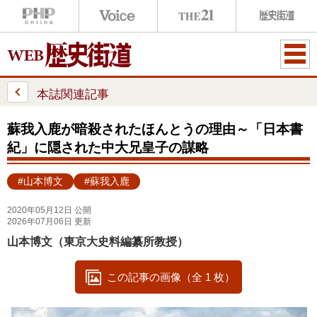
ME
NU
本誌関連記事
蘇我入鹿が暗殺されたほんとうの理由～「日本書
紀」に隠された中大兄皇子の謀略
#山本博文
#蘇我入鹿
2020年05月12日 公開
2026年07月06日 更新
山本博文（東京大史料編纂所教授）
この記事の画像（全 1 枚）