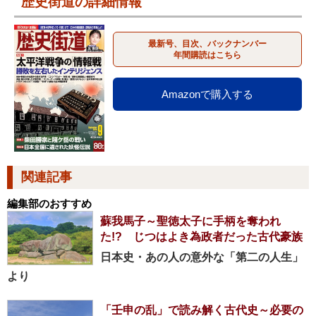
歴史街道の詳細情報
最新号、目次、バックナンバー
年間購読はこちら
Amazonで購入する
関連記事
編集部のおすすめ
蘇我馬子～聖徳太子に手柄を奪われ
た!? じつはよき為政者だった古代豪族
日本史・あの人の意外な「第二の人生」
より
「壬申の乱」で読み解く古代史～必要の