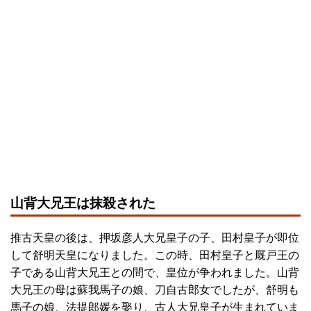
山背大兄王は抹殺された
推古天皇の後は、押坂彦人大兄皇子の子、田村皇子が即位
して舒明天皇になりました。この時、田村皇子と厩戸王の
子である山背大兄王との間で、皇位が争われました。山背
大兄王の母は蘇我馬子の娘、刀自古郎女でしたが、舒明も
馬子の娘、法提郎媛を娶り、古人大兄皇子が生まれていま