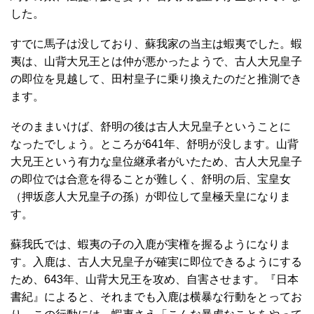
した。
すでに馬子は没しており、蘇我家の当主は蝦夷でした。蝦
夷は、山背大兄王とは仲が悪かったようで、古人大兄皇子
の即位を見越して、田村皇子に乗り換えたのだと推測でき
ます。
そのままいけば、舒明の後は古人大兄皇子ということに
なったでしょう。ところが641年、舒明が没します。山背
大兄王という有力な皇位継承者がいたため、古人大兄皇子
の即位では合意を得ることが難しく、舒明の后、宝皇女
（押坂彦人大兄皇子の孫）が即位して皇極天皇になりま
す。
蘇我氏では、蝦夷の子の入鹿が実権を握るようになりま
す。入鹿は、古人大兄皇子が確実に即位できるようにする
ため、643年、山背大兄王を攻め、自害させます。『日本
書紀』によると、それまでも入鹿は横暴な行動をとってお