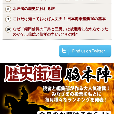
水戸藩の歴史に触れる旅
これだけ知っておけば大丈夫！ 日本海軍艦艇10の基本
なぜ「織田信長の二男と三男」は後継者になれなかった
のか？…信雄と信孝の争いと“その後”