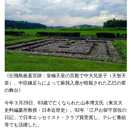
《伝飛鳥板蓋宮跡：皇極天皇の宮殿で中大兄皇子（天智天
皇）、中臣鎌足らによって蘇我入鹿が暗殺された乙巳の変
の舞台》
今年３月29日、63歳で亡くなられた山本博文氏（東京大
史料編纂所教授・日本近世史）。92年「江戸お留守居役の
日記」で日本エッセイスト・クラブ賞受賞し、テレビ番組
等でも活躍した。