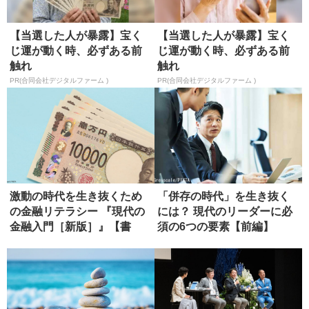
【当選した人が暴露】宝く
【当選した人が暴露】宝く
じ運が動く時、必ずある前
じ運が動く時、必ずある前
触れ
触れ
PR(合同会社デジタルファーム )
PR(合同会社デジタルファーム )
激動の時代を生き抜くため
「併存の時代」を生き抜く
の金融リテラシー 『現代の
には？ 現代のリーダーに必
金融入門［新版］』【書
須の6つの要素【前編】
評】