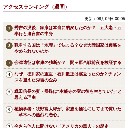
アクセスランキング（週間）
更新：08月09日 00:05
秀吉の没後、家康は本当に豹変したのか？ 五大老・五
奉行と遺言書の中身
戦争する国は「地理」で決まる？なぜ大陸国家は侵略を
やめられないのか
会津遠征は家康の独断か？ 関ヶ原合戦前夜を検証する
なぜ、徳川家の重臣・石川数正は寝返ったのか? チャン
スを迎えた秀吉の企み
織田信長の妻・帰蝶は“本能寺の変の後も生きていた”と
思える理由
植物学者・牧野富太郎が、家族を犠牲にしてまで貫いた
「草木への熱烈な恋心」
今さら他人に聞けない「アメリカの黒人」の歴史