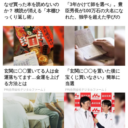
なぜ買った本を読めないの
「3年かけて師を選べ」。豊
か？ 積読が消える「本棚ひ
臣秀長が100万石の大名にな
っくり返し術」
れた、独学を超えた学びの
正...
玄関に〇〇置いてる人は金
「玄関に〇〇を置いた後に
運落ちてます…金運を上げ
宝くじ買いなさい」簡単に
る方法とは
当選
PR(合同会社デジタルファーム )
PR(合同会社デジタルファーム )