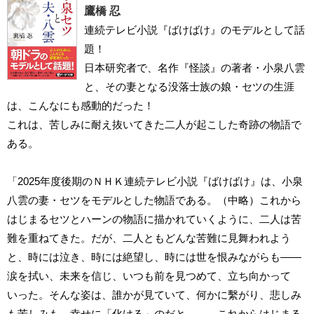
鷹橋 忍
連続テレビ小説『ばけばけ』のモデルとして話
題！
日本研究者で、名作『怪談』の著者・小泉八雲
と、その妻となる没落士族の娘・セツの生涯
は、こんなにも感動的だった！
これは、苦しみに耐え抜いてきた二人が起こした奇跡の物語で
ある。
「2025年度後期のＮＨＫ連続テレビ小説『ばけばけ』は、小泉
八雲の妻・セツをモデルとした物語である。（中略）これから
はじまるセツとハーンの物語に描かれていくように、二人は苦
難を重ねてきた。だが、二人ともどんな苦難に見舞われよう
と、時には泣き、時には絶望し、時には世を恨みながらも――
涙を拭い、未来を信じ、いつも前を見つめて、立ち向かって
いった。そんな姿は、誰かが見ていて、何かに繫がり、悲しみ
も苦しみも、幸せに「化ける」のだと――。これからはじまる