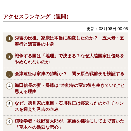
アクセスランキング（週間）
更新：08月08日 00:05
秀吉の没後、家康は本当に豹変したのか？ 五大老・五
奉行と遺言書の中身
戦争する国は「地理」で決まる？なぜ大陸国家は侵略を
やめられないのか
会津遠征は家康の独断か？ 関ヶ原合戦前夜を検証する
織田信長の妻・帰蝶は“本能寺の変の後も生きていた”と
思える理由
なぜ、徳川家の重臣・石川数正は寝返ったのか? チャン
スを迎えた秀吉の企み
植物学者・牧野富太郎が、家族を犠牲にしてまで貫いた
「草木への熱烈な恋心」