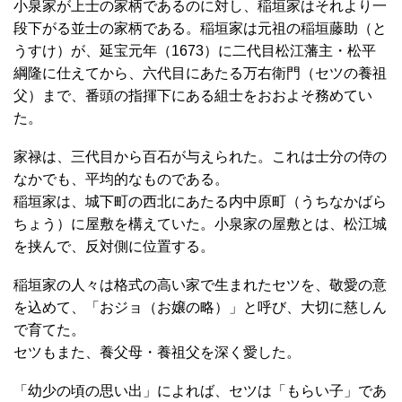
小泉家が上士の家柄であるのに対し、稲垣家はそれより一
段下がる並士の家柄である。稲垣家は元祖の稲垣藤助（と
うすけ）が、延宝元年（1673）に二代目松江藩主・松平
綱隆に仕えてから、六代目にあたる万右衛門（セツの養祖
父）まで、番頭の指揮下にある組士をおおよそ務めてい
た。
家禄は、三代目から百石が与えられた。これは士分の侍の
なかでも、平均的なものである。
稲垣家は、城下町の西北にあたる内中原町（うちなかばら
ちょう）に屋敷を構えていた。小泉家の屋敷とは、松江城
を挟んで、反対側に位置する。
稲垣家の人々は格式の高い家で生まれたセツを、敬愛の意
を込めて、「おジョ（お嬢の略）」と呼び、大切に慈しん
で育てた。
セツもまた、養父母・養祖父を深く愛した。
「幼少の頃の思い出」によれば、セツは「もらい子」であ