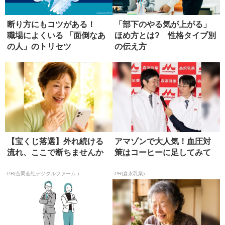
断り方にもコツがある！
「部下のやる気が上がる」
職場によくいる 「面倒なあ
ほめ方とは? 性格タイプ別
の人」のトリセツ
の伝え方
【宝くじ落選】外れ続ける
アマゾンで大人気！血圧対
流れ、ここで断ちませんか
策はコーヒーに足してみて
PR(合同会社デジタルファーム )
PR(森永乳業)