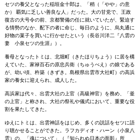
セツの養父となった稲垣金十郎は、「稍（「やや」の意
か） 覇気に乏しい善良な人」だった。大の甘党で、王政
復古の大号令の前、京都警備の任に就いていたが、緊迫す
る情勢のなか、配下の者に命じ、毎日のように、烏丸通に
好物の菓子を買いに行かせたという（長谷川洋二『八雲の
妻 小泉セツの生涯』）。
養母となったトミは、北堀町（きたほりちょう）に居を構
えていた、家禄百石の原忠兵衛（ちゅうべえ）の娘である
が、幼い頃、杵築（きずき。島根県出雲市大社町）の高浜
家の養女に迎えられ、成人した。
高浜家は代々、出雲大社の上官（高級神官）を務め、「釜
の上官」と称され、大社の祭礼や儀式において、重要な役
割を果たしてきた。
ゆえにトミは、出雲神話をはじめ、多くの説話をセツに語
り聴かせることができた。ラフカディオ・ハーン（小泉八
雲）の、「魂について」（『知られぬ日本の面影』所