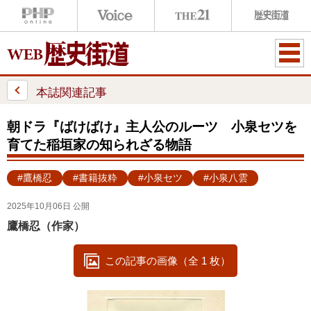
ME
NU
本誌関連記事
朝ドラ『ばけばけ』主人公のルーツ 小泉セツを
育てた稲垣家の知られざる物語
#鷹橋忍
#書籍抜粋
#小泉セツ
#小泉八雲
2025年10月06日 公開
鷹橋忍（作家）
この記事の画像（全 1 枚）