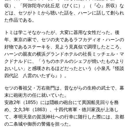
収）、「阿弥陀寺の比丘尼（びくに）」（『心』所収）な
どは、セツがトミから聴いた話を、ハーンに話して創られ
た作品である。
トミは学こそなかったが、大変に器用な女性だった。後
年、東京の家で、セツの夫であるラフカディオ・ハーンの
好物であるステーキを、見よう見真似で調理したところ、
ハーンの親友の横浜グランドホテルの社長ミッチェル・マ
クドナルドに、「うちのホテルのシェフが焼いたものより
おいしい」と感嘆されるほどだったという（小泉凡『怪談
四代記 八雲のいたずら』）。
セツの養祖父・万右衛門は、昔ながらの生粋の武士で、幕
末に砲術方の任に就いていた。
安政2年（1855）には隠岐の砲台にて異国船見回りを務
め、文久3年（1863）、十四代将軍・徳川家茂が上洛し
て、孝明天皇の賀茂神社への行幸に随行した際には、京都
の二条城や御所の警備を担った。