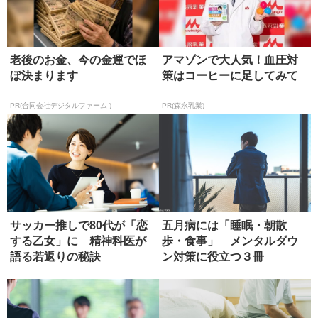
老後のお金、今の金運でほ
アマゾンで大人気！血圧対
ぼ決まります
策はコーヒーに足してみて
PR(合同会社デジタルファーム )
PR(森永乳業)
サッカー推しで80代が「恋
五月病には「睡眠・朝散
する乙女」に 精神科医が
歩・食事」 メンタルダウ
語る若返りの秘訣
ン対策に役立つ３冊