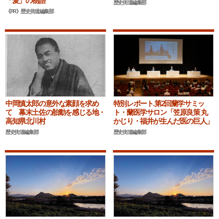
「愛」の物語
歴史街道編集部
《PR》歴史街道編集部
中岡慎太郎の意外な素顔を求め
特別レポート.第2回蘭学サミッ
て 幕末土佐の胎動を感じる地・
ト・蘭医学サロン「笠原良策 丸
高知県北川村
かじり・福井が生んだ医の巨人」
歴史街道編集部
歴史街道編集部