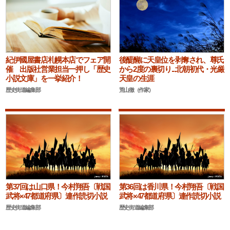
紀伊國屋書店札幌本店でフェア開
後醍醐に天皇位を剥奪され、尊氏
催 出版社営業担当一押し「歴史
から2度の裏切り...北朝初代・光厳
小説文庫」を一挙紹介！
天皇の生涯
歴史街道編集部
荒山徹（作家）
第37回は山口県！今村翔吾〔戦国
第36回は香川県！今村翔吾〔戦国
武将×47都道府県〕連作読切小説
武将×47都道府県〕連作読切小説
歴史街道編集部
歴史街道編集部