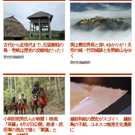
古代から近現代まで...元寇激戦の
実は豊臣秀長と深いゆかりが！天
島・壱岐は歴史の交錯地だった！
空の城・竹田城跡と生野銀山をゆ
く
歴史街道編集部
歴史街道編集部
小和田哲男氏らが称賛！ 映画
越前和紙の歴史がスゴイ！ 越前
『長篠』4月17日公開。敗者・武
鳥の子紙、ユネスコ無形文化遺産
田軍の視点で描く「軍議」と
に