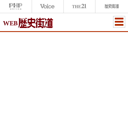
ME
NU