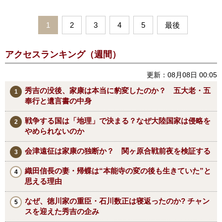
1
2
3
4
5
最後
アクセスランキング（週間）
更新：08月08日 00:05
秀吉の没後、家康は本当に豹変したのか？ 五大老・五
奉行と遺言書の中身
戦争する国は「地理」で決まる？なぜ大陸国家は侵略を
やめられないのか
会津遠征は家康の独断か？ 関ヶ原合戦前夜を検証する
織田信長の妻・帰蝶は“本能寺の変の後も生きていた”と
思える理由
なぜ、徳川家の重臣・石川数正は寝返ったのか? チャン
スを迎えた秀吉の企み