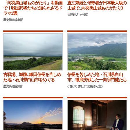
「向羽黒山城ものがたり」を動画
直江兼続と傾奇者が日本最大級の
で！戦国武将たちの知られざるド
山城で...向羽黒山城ものがたり3
ラマ3選
天津佳之（作家）
歴史街道編集部
古戦場、城跡...織田信長を苦しめ
信長を苦しめた地・石川県白山
た地・石川県白山市をめぐる
市、徹底抗戦した一向宗門徒たち
歴史街道編集部
小阪 大（白山市史編さん室）