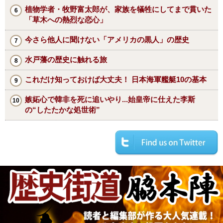
植物学者・牧野富太郎が、家族を犠牲にしてまで貫いた
「草木への熱烈な恋心」
今さら他人に聞けない「アメリカの黒人」の歴史
水戸藩の歴史に触れる旅
これだけ知っておけば大丈夫！ 日本海軍艦艇10の基本
嫉妬心で韓非を死に追いやり...始皇帝に仕えた李斯
の“したたかな処世術”