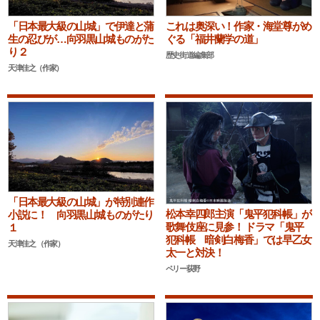
「日本最大級の山城」で伊達と蒲
これは奥深い！作家・海堂尊がめ
生の忍びが…向羽黒山城ものがた
ぐる「福井蘭学の道」
り２
歴史街道編集部
天津佳之（作家）
「日本最大級の山城」が特別連作
松本幸四郎主演「鬼平犯科帳」が
小説に！ 向羽黒山城ものがたり
歌舞伎座に見参！ ドラマ「鬼平
１
犯科帳 暗剣白梅香」では早乙女
天津佳之 （作家）
太一と対決！
ペリー荻野