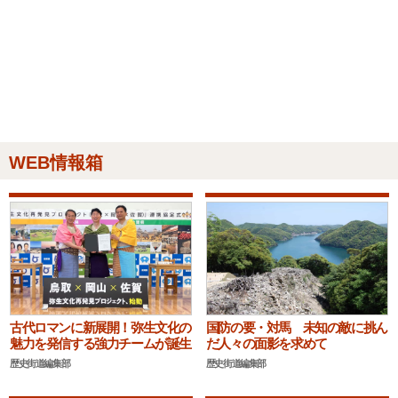
WEB情報箱
古代ロマンに新展開！弥生文化の
国防の要・対馬 未知の敵に挑ん
魅力を発信する強力チームが誕生
だ人々の面影を求めて
歴史街道編集部
歴史街道編集部