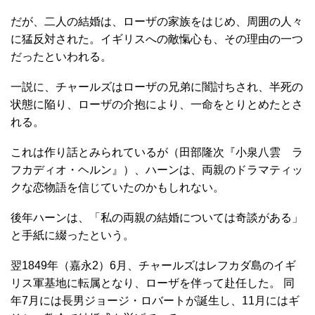
だが、二人の結婚は、ローザの家族をはじめ、周囲の人々
に猛反対された。イギリスへの敵愾心も、その理由の一つ
だったといわれる。
一説に、チャールズはローザの兄弟に闇討ちされ、半死の
状態に陥り、ローザの介抱により、一命をとりとめたとさ
れる。
これは作り話とみられているが（田部隆次『小泉八雲 ラ
フカディオ・ヘルン』）、ハーンは、両親のドラマティッ
クな恋物語を信じていたのかもしれない。
後年ハーンは、「私の両親の結婚については奇談がある」
と手紙に綴ったという。
翌1849年（嘉永2）6月、チャールズはレフカダ島のイギ
リス軍基地に転属となり、ローザを伴って赴任した。 同
年7月には長男ジョージ・ロバートが誕生し、11月にはギ