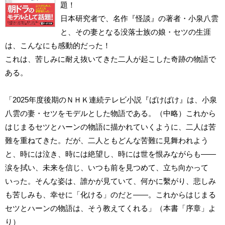
題！
日本研究者で、名作『怪談』の著者・小泉八雲
と、その妻となる没落士族の娘・セツの生涯
は、こんなにも感動的だった！
これは、苦しみに耐え抜いてきた二人が起こした奇跡の物語で
ある。
「2025年度後期のＮＨＫ連続テレビ小説『ばけばけ』は、小泉
八雲の妻・セツをモデルとした物語である。（中略）これから
はじまるセツとハーンの物語に描かれていくように、二人は苦
難を重ねてきた。だが、二人ともどんな苦難に見舞われよう
と、時には泣き、時には絶望し、時には世を恨みながらも――
涙を拭い、未来を信じ、いつも前を見つめて、立ち向かって
いった。そんな姿は、誰かが見ていて、何かに繫がり、悲しみ
も苦しみも、幸せに「化ける」のだと――。これからはじまる
セツとハーンの物語は、そう教えてくれる」（本書「序章」よ
り）