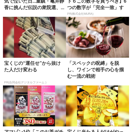
気で泣いた日...重鎮・亀井静
ト６この数字を買うべき】6
香に挑んだ伝説の衆院選、...
つの数字が「完全一致」す
る方...
PR(株式会社MURA)
宝くじの“運任せ”から抜け
「スペックの呪縛」を脱
た人だけ変わる
し、ワインで相手の心を掴
む一流の戦術
PR(合同会社デジタルファーム )
アマゾン1位「このお茶ガチ
宝くじ当たる人だけがやっ