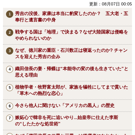
更新：08月07日 00:05
秀吉の没後、家康は本当に豹変したのか？ 五大老・五
奉行と遺言書の中身
戦争する国は「地理」で決まる？なぜ大陸国家は侵略を
やめられないのか
なぜ、徳川家の重臣・石川数正は寝返ったのか? チャン
スを迎えた秀吉の企み
織田信長の妻・帰蝶は“本能寺の変の後も生きていた”と
思える理由
植物学者・牧野富太郎が、家族を犠牲にしてまで貫いた
「草木への熱烈な恋心」
今さら他人に聞けない「アメリカの黒人」の歴史
嫉妬心で韓非を死に追いやり...始皇帝に仕えた李斯
の“したたかな処世術”