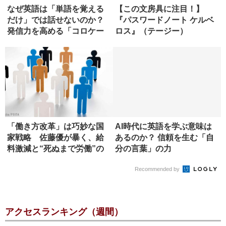
なぜ英語は「単語を覚える
【この文房具に注目！】
だけ」では話せないのか？
『パスワードノート ケルベ
発信力を高める「コロケー
ロス』（テージー）
ション...
「働き方改革」は巧妙な国
AI時代に英語を学ぶ意味は
家戦略 佐藤優が暴く、給
あるのか？ 信頼を生む「自
料激減と“死ぬまで労働”の
分の言葉」の力
真実
Recommended by
アクセスランキング（週間）