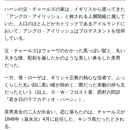
ハーンの父・チャールズの家は、イギリスから渡ってきた
「アングロ・アイリッシュ」と称される上層階級に属して
いた。人口のほとんどがカトリックであるアイルランドに
おいて、アングロ・アイリッシュはプロテスタントを信仰
している。
父・チャールズはウェーヴのかかった黒っぽい髪と、丸い
大きな瞳、彫刻を施したかのような美しい鼻をした美男
だった。
一方、母・ローザは、ギリシャ正教の熱心な信者で、ふっ
くらした丸い顔に黒い瞳が煌めく、際だった美貌の持ち主
だったという（以上、Ｏ・Ｗ・フロスト著、西村六郎訳
『若き日のラフカディオ・ハーン』）。
美男美女の二人が出会い、恋に落ちたのは、チャールズが
1848年（嘉永元）4月に赴任した、キシラ島だったとされ
る。