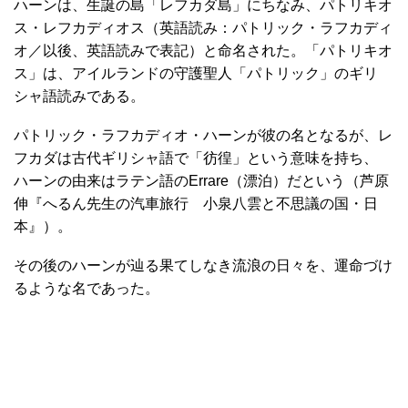
ハーンは、生誕の島「レフカダ島」にちなみ、パトリキオ
ス・レフカディオス（英語読み：パトリック・ラフカディ
オ／以後、英語読みで表記）と命名された。「パトリキオ
ス」は、アイルランドの守護聖人「パトリック」のギリ
シャ語読みである。
パトリック・ラフカディオ・ハーンが彼の名となるが、レ
フカダは古代ギリシャ語で「彷徨」という意味を持ち、
ハーンの由来はラテン語のErrare（漂泊）だという（芦原
伸『へるん先生の汽車旅行 小泉八雲と不思議の国・日
本』）。
その後のハーンが辿る果てしなき流浪の日々を、運命づけ
るような名であった。