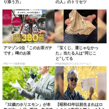
り添う力」
の人」のトリセツ
アマゾン1位「このお茶ガチ
「宝くじ、運じゃなかっ
です」噂のお茶
た」当たる人は“同じこ
と”してる
PR(ハーブ健康本舗)
PR(合同会社デジタルファーム )
「32歳のホリエモン」が本
【昭和43年以前生まれはロ