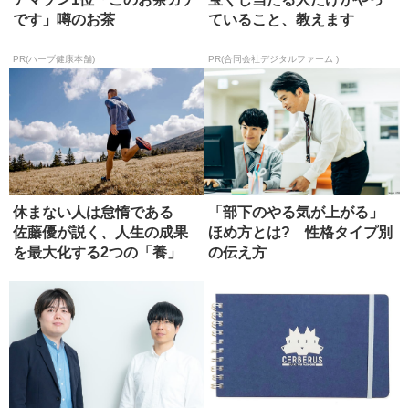
です」噂のお茶
ていること、教えます
PR(ハーブ健康本舗)
PR(合同会社デジタルファーム )
休まない人は怠惰である
「部下のやる気が上がる」
佐藤優が説く、人生の成果
ほめ方とは? 性格タイプ別
を最大化する2つの「養」
の伝え方