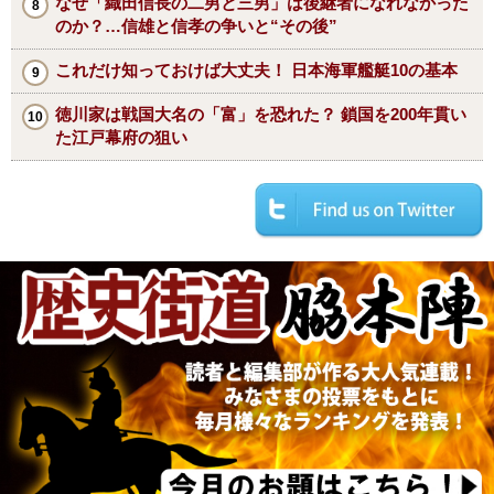
なぜ「織田信長の二男と三男」は後継者になれなかった
のか？…信雄と信孝の争いと“その後”
これだけ知っておけば大丈夫！ 日本海軍艦艇10の基本
徳川家は戦国大名の「富」を恐れた？ 鎖国を200年貫い
た江戸幕府の狙い