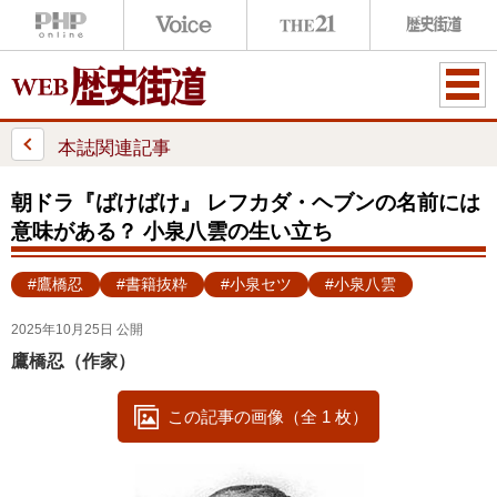
ME
NU
本誌関連記事
朝ドラ『ばけばけ』 レフカダ・ヘブンの名前には
意味がある？ 小泉八雲の生い立ち
#鷹橋忍
#書籍抜粋
#小泉セツ
#小泉八雲
2025年10月25日 公開
鷹橋忍（作家）
この記事の画像（全 1 枚）