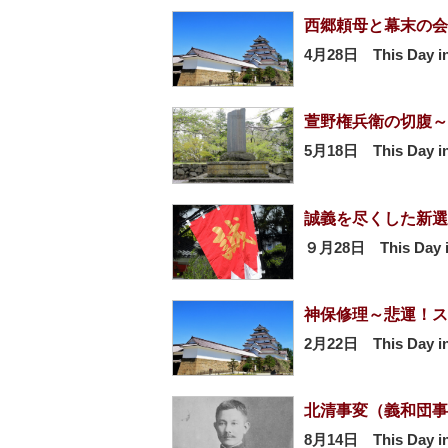
西郷頼母と幕末の会
4月28日 This Day in
萱野権兵衛の切腹～
5月18日 This Day in
誠義を尽くした新選
９月28日 This Day in
神保修理～悲運！ス
2月22日 This Day in
北清事変（義和団事
8月14日 This Day in