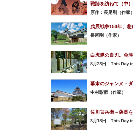
戦跡を訪ねて（中）
原作：長尾剛（作家）
戊辰戦争150年、
長尾剛（作家）
白虎隊の自刃。会津
8月23日 This Day in
幕末のジャンヌ・ダ
中村彰彦（作家）
佐川官兵衛～薩長を
3月18日 This Day in