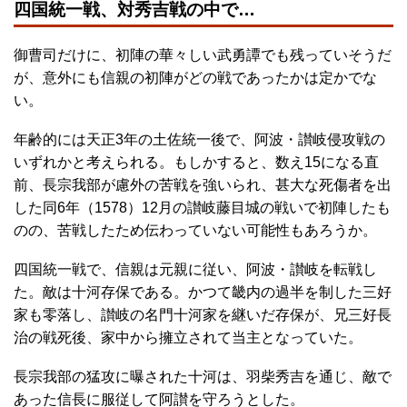
四国統一戦、対秀吉戦の中で…
御曹司だけに、初陣の華々しい武勇譚でも残っていそうだ
が、意外にも信親の初陣がどの戦であったかは定かでな
い。
年齢的には天正3年の土佐統一後で、阿波・讃岐侵攻戦の
いずれかと考えられる。もしかすると、数え15になる直
前、長宗我部が慮外の苦戦を強いられ、甚大な死傷者を出
した同6年（1578）12月の讃岐藤目城の戦いで初陣したも
のの、苦戦したため伝わっていない可能性もあろうか。
四国統一戦で、信親は元親に従い、阿波・讃岐を転戦し
た。敵は十河存保である。かつて畿内の過半を制した三好
家も零落し、讃岐の名門十河家を継いだ存保が、兄三好長
治の戦死後、家中から擁立されて当主となっていた。
長宗我部の猛攻に曝された十河は、羽柴秀吉を通じ、敵で
あった信長に服従して阿讃を守ろうとした。