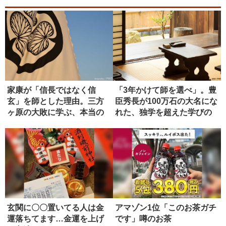
家康が「信長ではなく信
「3年かけて師を選べ」。豊
玄」を師とした理由。三方
臣秀長が100万石の大名にな
ヶ原の大敗に学ぶ、本当の
れた、独学を超えた学びの
師の選び方
正...
玄関に〇〇置いてる人は金
アマゾン1位「このお茶ガチ
運落ちてます…金運を上げ
です」噂のお茶