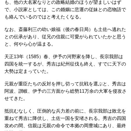
も、他の大名家なりとの政略結婚のほうが望ましいはず
で、小説家としては、この婚姻に悲運の従妹との恋物語で
も絡んでいるのではと考えたくなる。
なお、斎藤利三の幼い娘福（後の春日局）も土佐へ逃れた
との伝承があり、従兄の信親に可愛がられていたかと思う
と、何やら心が温まる。
天正13年（1585）春、伊予の河野家を降し、長宗我部は
四国を統一するが、秀吉は紀州征伐も終え、すでに天下の
大勢は定まっていた。
元親が重臣たちの反対を押し切って抗戦を選ぶと、秀吉は
阿波、讃岐、伊予の三方面から総勢11万余の大軍を侵攻さ
せてきた。
抵抗むなしく、圧倒的な兵力差の前に、長宗我部は敗北を
重ねて秀吉に降伏し、土佐一国を安堵される。秀吉の四国
攻めの間、信親は元親の命令で本拠の岡豊城にあり、最終