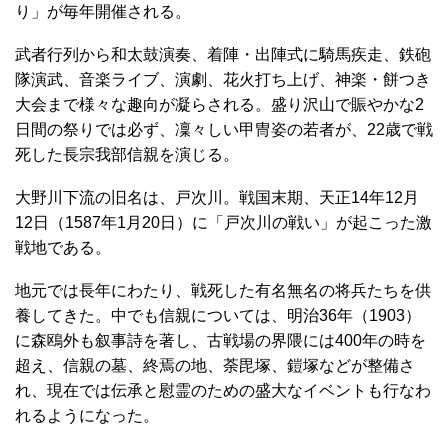
り」が毎年開催される。
武者行列から和太鼓演奏、着陣・出陣式に騎馬疾走、鉄砲
隊演武、音楽ライブ、演劇、花火打ち上げ、神楽・餅つき
大会まで様々な趣向が凝らされる。盛り沢山で賑やかな2
日間の祭りでは必ず、凜々しい甲冑姿の若者が、22歳で戦
死した長宗我部信親を演じる。
大野川下流の旧名は、戸次川。戦国末期、天正14年12月
12日（1587年1月20日）に「戸次川の戦い」が起こった激
戦地である。
地元では長年にわたり、戦死した有名無名の将兵たちを供
養してきた。中でも信親については、明治36年（1903）
に森鴎外も叙事詩を著し、古戦場の界隈には400年の時を
超え、信親の墓、終焉の地、荼毘塚、鎧塚などが整備さ
れ、現在では伝承と慰霊のための盛大なイベントも行なわ
れるようになった。