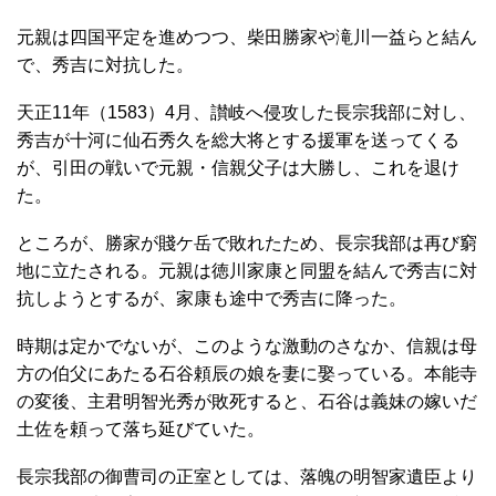
元親は四国平定を進めつつ、柴田勝家や滝川一益らと結ん
で、秀吉に対抗した。
天正11年（1583）4月、讃岐へ侵攻した長宗我部に対し、
秀吉が十河に仙石秀久を総大将とする援軍を送ってくる
が、引田の戦いで元親・信親父子は大勝し、これを退け
た。
ところが、勝家が賤ケ岳で敗れたため、長宗我部は再び窮
地に立たされる。元親は徳川家康と同盟を結んで秀吉に対
抗しようとするが、家康も途中で秀吉に降った。
時期は定かでないが、このような激動のさなか、信親は母
方の伯父にあたる石谷頼辰の娘を妻に娶っている。本能寺
の変後、主君明智光秀が敗死すると、石谷は義妹の嫁いだ
土佐を頼って落ち延びていた。
長宗我部の御曹司の正室としては、落魄の明智家遺臣より