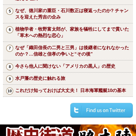
なぜ、徳川家の重臣・石川数正は寝返ったのか? チャン
スを迎えた秀吉の企み
植物学者・牧野富太郎が、家族を犠牲にしてまで貫いた
「草木への熱烈な恋心」
なぜ「織田信長の二男と三男」は後継者になれなかった
のか？…信雄と信孝の争いと“その後”
今さら他人に聞けない「アメリカの黒人」の歴史
水戸藩の歴史に触れる旅
これだけ知っておけば大丈夫！ 日本海軍艦艇10の基本