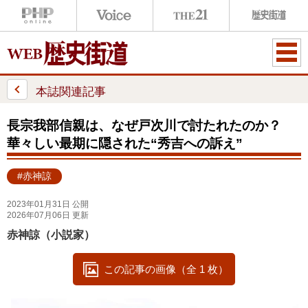
ME
NU
本誌関連記事
長宗我部信親は、なぜ戸次川で討たれたのか？
華々しい最期に隠された“秀吉への訴え”
#赤神諒
2023年01月31日 公開
2026年07月06日 更新
赤神諒（小説家）
この記事の画像（全 1 枚）