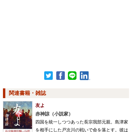
関連書籍・雑誌
友よ
赤神諒（小説家）
四国を統一しつつあった長宗我部元親。島津家
を相手にした戸次川の戦いで命を落とす。彼は