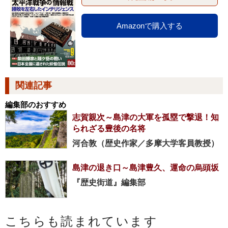
Amazonで購入する
関連記事
編集部のおすすめ
志賀親次～島津の大軍を孤塁で撃退！知
られざる豊後の名将
河合敦（歴史作家／多摩大学客員教授）
島津の退き口～島津豊久、運命の烏頭坂
『歴史街道』編集部
こちらも読まれています