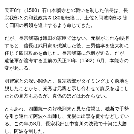
天正8年（1580）石山本願寺との戦いを制した信長は、長
宗我部との和親政策を180度転換し、土佐と阿波南部を除
く四国の所領を返上するよう命じてきた。
だが、長宗我部は織田の家臣ではない。元親がこれを峻拒
すると、信長は武田家を殲滅した後、三男信孝を総大将に
任じて四国攻めを命じた。長宗我部に危機が迫る。だが、
遠征軍が渡海する直前の天正10年（1582）6月、本能寺の
変が起こる。
明智家との深い関係と、長宗我部がタイミングよく窮地を
脱したことから、光秀は元親と示し合わせて謀反を起こし
たとの見方もあるが、真偽のほどはわからない。
ともあれ、四国統一の好機到来と見た信親は、独断で手勢
を引き連れて阿波へ出陣し、元親に出撃を促すなどしてい
る。この年の8月、長宗我部は中富川の決戦で十河に大勝
し、阿波を制した。