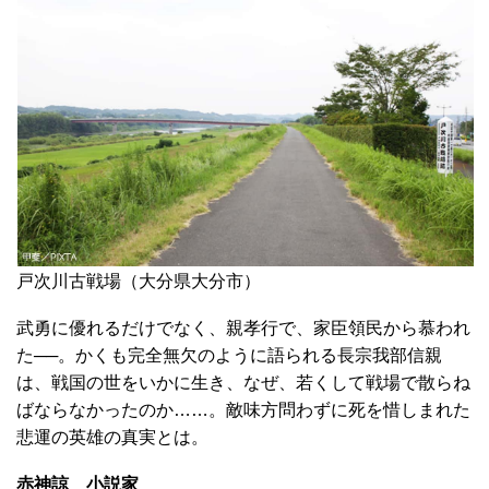
戸次川古戦場（大分県大分市）
武勇に優れるだけでなく、親孝行で、家臣領民から慕われ
た──。かくも完全無欠のように語られる長宗我部信親
は、戦国の世をいかに生き、なぜ、若くして戦場で散らね
ばならなかったのか……。敵味方問わずに死を惜しまれた
悲運の英雄の真実とは。
赤神諒 小説家