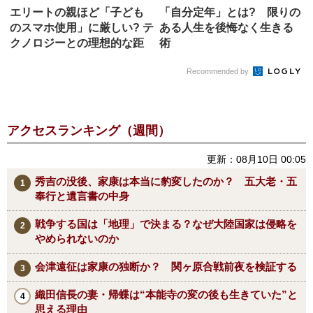
エリートの親ほど「子ども
「自分定年」とは? 限りの
のスマホ使用」に厳しい? テ
ある人生を後悔なく生きる
クノロジーとの理想的な距
術
離感...
Recommended by
アクセスランキング（週間）
更新：08月10日 00:05
秀吉の没後、家康は本当に豹変したのか？ 五大老・五
奉行と遺言書の中身
戦争する国は「地理」で決まる？なぜ大陸国家は侵略を
やめられないのか
会津遠征は家康の独断か？ 関ヶ原合戦前夜を検証する
織田信長の妻・帰蝶は“本能寺の変の後も生きていた”と
思える理由