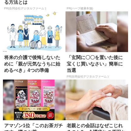
る方法とは
PR(合同会社デジタルファーム )
PR(ハーブ健康本舗)
将来の介護で後悔しないた
「玄関に〇〇を置いた後に
めに「親が元気なうちに始
宝くじ買いなさい」簡単に
めるべき」4つの準備
当選
PR(合同会社デジタルファーム )
アマゾン1位「このお茶ガチ
老親との会話はなぜこじれ