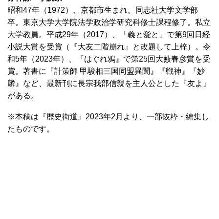
昭和47年（1972）、京都市生まれ。同志社大学文学部
卒。東京大学大学院法学政治学研究科修士課程修了。私立
大学教員。平成29年（2017）、「義と愛と」で第9回日経
小説大賞を受賞（『大友二階崩れ』と改題して上梓）。令
和5年（2023年）、『はぐれ鴉』で第25回大藪春彦賞を受
賞。著書に『計策師 甲駿相三国同盟異聞』『戦神』『妙
麟』など、最新刊に長宗我部信親を主人公とした『友よ』
がある。
※本稿は『歴史街道』2023年2月より、一部抜粋・編集し
たものです。