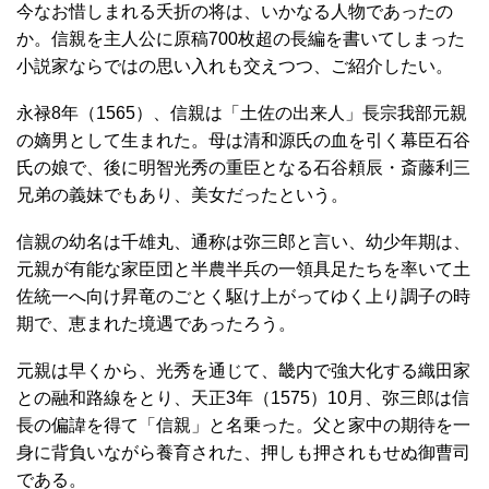
今なお惜しまれる夭折の将は、いかなる人物であったの
か。信親を主人公に原稿700枚超の長編を書いてしまった
小説家ならではの思い入れも交えつつ、ご紹介したい。
永禄8年（1565）、信親は「土佐の出来人」長宗我部元親
の嫡男として生まれた。母は清和源氏の血を引く幕臣石谷
氏の娘で、後に明智光秀の重臣となる石谷頼辰・斎藤利三
兄弟の義妹でもあり、美女だったという。
信親の幼名は千雄丸、通称は弥三郎と言い、幼少年期は、
元親が有能な家臣団と半農半兵の一領具足たちを率いて土
佐統一へ向け昇竜のごとく駆け上がってゆく上り調子の時
期で、恵まれた境遇であったろう。
元親は早くから、光秀を通じて、畿内で強大化する織田家
との融和路線をとり、天正3年（1575）10月、弥三郎は信
長の偏諱を得て「信親」と名乗った。父と家中の期待を一
身に背負いながら養育された、押しも押されもせぬ御曹司
である。