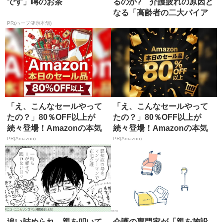
です」噂のお茶
るのか? 介護疲れの原因と
なる「高齢者の二大バイア
ス」
PR(ハーブ健康本舗)
「え、こんなセールやって
「え、こんなセールやって
たの？」80％OFF以上が
たの？」80％OFF以上が
続々登場！Amazonの本気
続々登場！Amazonの本気
が...
が...
PR(Amazon)
PR(Amazon)
追い詰められ、親を叩いて
介護の専門家が「親を施設