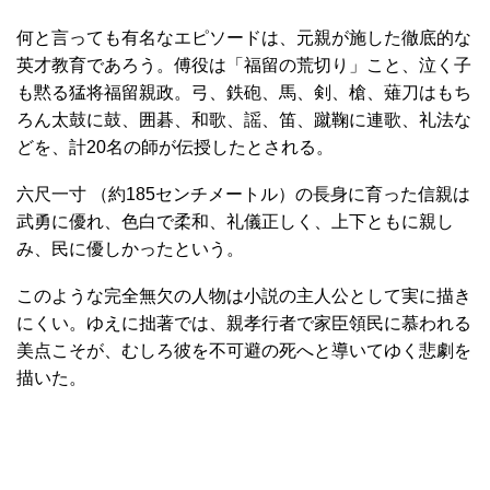
何と言っても有名なエピソードは、元親が施した徹底的な
英才教育であろう。傅役は「福留の荒切り」こと、泣く子
も黙る猛将福留親政。弓、鉄砲、馬、剣、槍、薙刀はもち
ろん太鼓に鼓、囲碁、和歌、謡、笛、蹴鞠に連歌、礼法な
どを、計20名の師が伝授したとされる。
六尺一寸 （約185センチメートル）の長身に育った信親は
武勇に優れ、色白で柔和、礼儀正しく、上下ともに親し
み、民に優しかったという。
このような完全無欠の人物は小説の主人公として実に描き
にくい。ゆえに拙著では、親孝行者で家臣領民に慕われる
美点こそが、むしろ彼を不可避の死へと導いてゆく悲劇を
描いた。