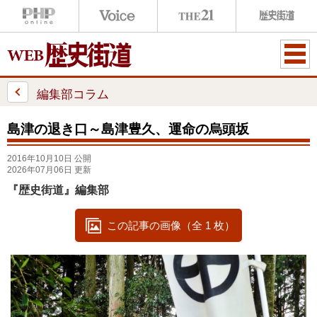
ME
NU
編集部コラム
島津の退き口～島津豊久、運命の烏頭坂
2016年10月10日 公開
2026年07月06日 更新
『歴史街道』編集部
この記事の画像（全 1 枚）