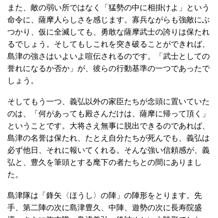
また、敵の弱い所ではなく「猛勢の中に相掛けよ」という
命令に、薩摩人らしさを感じます。寡兵ながらも強敵にぶ
つかり、仮に全滅しても、勇敢な薩摩武士の誇りは保たれ
るでしょう。そしてもしこれを突き破ることができれば、
島津の強さはいよいよ喧伝されるのです。「武士としての
誉れになるか否か」が、彼らの行動基準の一つであったで
しょう。
そしてもう一つ、義弘以外の家臣たちが念頭に置いていた
のは、「何があっても殿さんだけは、薩摩に帰って頂く」
ということです。大将さえ無事に脱出できるのであれば、
島津の名誉は保たれ、たとえ自分たちが死んでも、義弘は
必ず他日、それに報いてくれる。そんな強い信頼感が、義
弘と、豊久を筆頭とする麾下の者たちとの間にありまし
た。
島津隊は「鋒矢〈ほうし〉の陣」の陣形をとります。先
手、第二陣の次に島津豊久、中陣、遊勢の次に長寿院盛