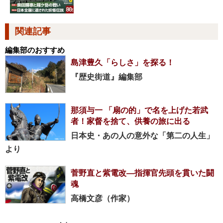
関連記事
編集部のおすすめ
島津豊久「らしさ」を探る！
『歴史街道』編集部
那須与一 「扇の的」で名を上げた若武
者！家督を捨て、供養の旅に出る
日本史・あの人の意外な「第二の人生」
より
菅野直と紫電改―指揮官先頭を貫いた闘
魂
高橋文彦（作家）