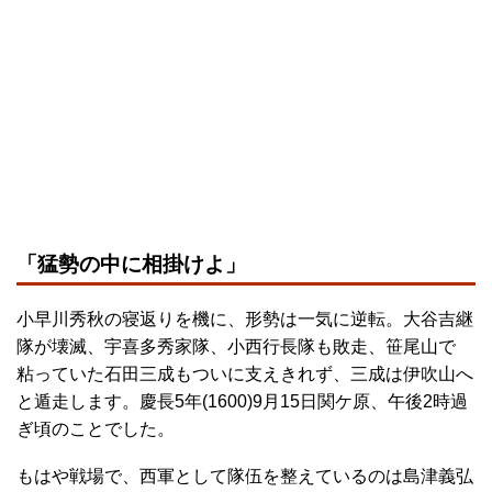
「猛勢の中に相掛けよ」
小早川秀秋の寝返りを機に、形勢は一気に逆転。大谷吉継
隊が壊滅、宇喜多秀家隊、小西行長隊も敗走、笹尾山で
粘っていた石田三成もついに支えきれず、三成は伊吹山へ
と遁走します。慶長5年(1600)9月15日関ケ原、午後2時過
ぎ頃のことでした。
もはや戦場で、西軍として隊伍を整えているのは島津義弘