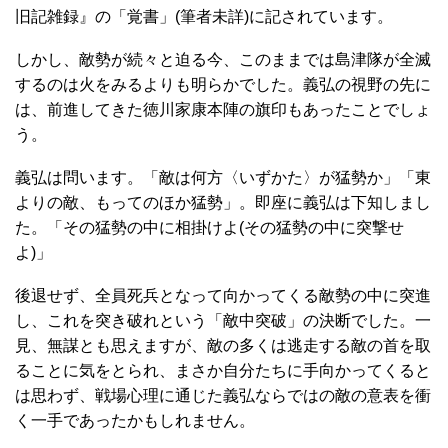
旧記雑録』の「覚書」(筆者未詳)に記されています。
しかし、敵勢が続々と迫る今、このままでは島津隊が全滅
するのは火をみるよりも明らかでした。義弘の視野の先に
は、前進してきた徳川家康本陣の旗印もあったことでしょ
う。
義弘は問います。「敵は何方〈いずかた〉が猛勢か」「東
よりの敵、もってのほか猛勢」。即座に義弘は下知しまし
た。「その猛勢の中に相掛けよ(その猛勢の中に突撃せ
よ)」
後退せず、全員死兵となって向かってくる敵勢の中に突進
し、これを突き破れという「敵中突破」の決断でした。一
見、無謀とも思えますが、敵の多くは逃走する敵の首を取
ることに気をとられ、まさか自分たちに手向かってくると
は思わず、戦場心理に通じた義弘ならではの敵の意表を衝
く一手であったかもしれません。