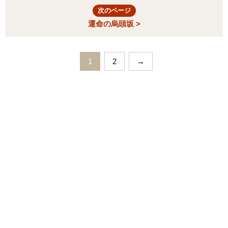
次のページ
運命の烏頭坂 >
1
2
→