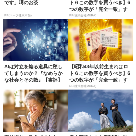
です」噂のお茶
ト６この数字を買うべき】6
つの数字が「完全一致」す
る方...
PR(ハーブ健康本舗)
PR(株式会社MURA)
AIは対立を煽る道具に堕し
【昭和43年以前生まれはロ
てしまうのか？『なめらか
ト６この数字を買うべき】6
な社会とその敵』【書評】
つの数字が「完全一致」す
る方...
PR(株式会社MURA)