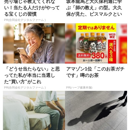
売り場じゃ教えてくれな
坂本龍馬と大久保利通に学
い！当たる人だけがやって
ぶ「師の教え」の型。大久
る宝くじの習慣
保が見た、ビスマルクとい
う究極の...
PR(合同会社デジタルファーム )
「どうせ当たらない」と思
アマゾン1位「このお茶ガチ
ってた私が本当に当選し
です」噂のお茶
た“買い方”がこれ
PR(合同会社デジタルファーム )
PR(ハーブ健康本舗)