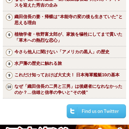
スを迎えた秀吉の企み
織田信長の妻・帰蝶は“本能寺の変の後も生きていた”と
思える理由
植物学者・牧野富太郎が、家族を犠牲にしてまで貫いた
「草木への熱烈な恋心」
今さら他人に聞けない「アメリカの黒人」の歴史
水戸藩の歴史に触れる旅
これだけ知っておけば大丈夫！ 日本海軍艦艇10の基本
なぜ「織田信長の二男と三男」は後継者になれなかった
のか？…信雄と信孝の争いと“その後”