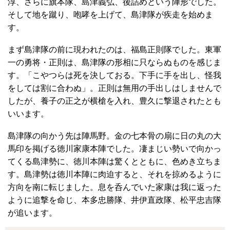
淳、さらに旗本隊、島津義弘、後詰めという陣形でした。
そして地を蹴り、咆哮を上げて、島津隊が疾走を始めま
す。
まず島津隊の前に現われたのは、福島正則隊でした。東軍
一の勇将・正則は、島津隊の形相に只ならぬものを感じま
す。「こやつらは死を決しておる。下手に手を出し、怪我
をしては割に合わぬ」。正則は無用の手出しはしませんで
したが、養子の正之が横槍を入れ、豊久に撃退されたとも
いいます。
島津隊の向かう先は陣馬野。金の七本骨の扇に日の丸の大
馬印を掲げる徳川家康本陣でした。凄まじい勢いで向かっ
てくる島津勢に、徳川本陣は驚くとともに、色めき立ちま
す。島津勢は徳川本陣に肉迫すると、それを掠めるように
方向を南に転じました。息を呑んでいた家康は我に返った
ように追撃を命じ、本多忠勝隊、井伊直政隊、松平忠吉隊
が追います。