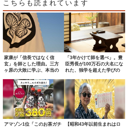
こちらも読まれています
家康が「信長ではなく信
「3年かけて師を選べ」。豊
玄」を師とした理由。三方
臣秀長が100万石の大名にな
ヶ原の大敗に学ぶ、本当の
れた、独学を超えた学びの
師の選び方
正...
アマゾン1位「このお茶ガチ
【昭和43年以前生まれはロ