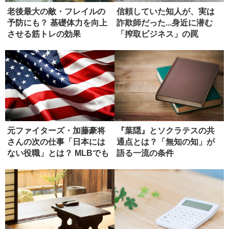
老後最大の敵・フレイルの
信頼していた知人が、実は
予防にも？ 基礎体力を向上
詐欺師だった...身近に潜む
させる筋トレの効果
「搾取ビジネス」の罠
元ファイターズ・加藤豪将
『葉隠』とソクラテスの共
さんの次の仕事「日本には
通点とは？「無知の知」が
ない役職」とは？ MLBでも
語る一流の条件
希少