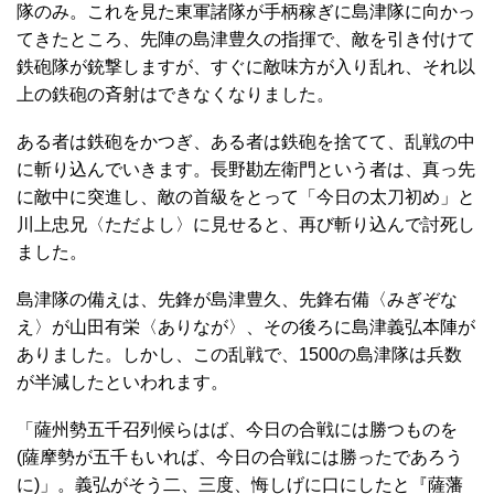
隊のみ。これを見た東軍諸隊が手柄稼ぎに島津隊に向かっ
てきたところ、先陣の島津豊久の指揮で、敵を引き付けて
鉄砲隊が銃撃しますが、すぐに敵味方が入り乱れ、それ以
上の鉄砲の斉射はできなくなりました。
ある者は鉄砲をかつぎ、ある者は鉄砲を捨てて、乱戦の中
に斬り込んでいきます。長野勘左衛門という者は、真っ先
に敵中に突進し、敵の首級をとって「今日の太刀初め」と
川上忠兄〈ただよし〉に見せると、再び斬り込んで討死し
ました。
島津隊の備えは、先鋒が島津豊久、先鋒右備〈みぎぞな
え〉が山田有栄〈ありなが〉、その後ろに島津義弘本陣が
ありました。しかし、この乱戦で、1500の島津隊は兵数
が半減したといわれます。
「薩州勢五千召列候らはば、今日の合戦には勝つものを
(薩摩勢が五千もいれば、今日の合戦には勝ったであろう
に)」。義弘がそう二、三度、悔しげに口にしたと『薩藩