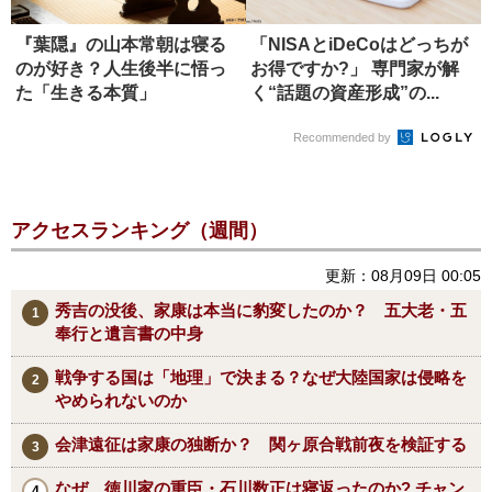
『葉隠』の山本常朝は寝る
「NISAとiDeCoはどっちが
のが好き？人生後半に悟っ
お得ですか?」 専門家が解
た「生きる本質」
く“話題の資産形成”の...
Recommended by
アクセスランキング（週間）
更新：08月09日 00:05
秀吉の没後、家康は本当に豹変したのか？ 五大老・五
奉行と遺言書の中身
戦争する国は「地理」で決まる？なぜ大陸国家は侵略を
やめられないのか
会津遠征は家康の独断か？ 関ヶ原合戦前夜を検証する
なぜ、徳川家の重臣・石川数正は寝返ったのか? チャン