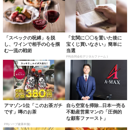
「スペックの呪縛」を脱
「玄関に〇〇を置いた後に
し、ワインで相手の心を掴
宝くじ買いなさい」簡単に
む一流の戦術
当選
PR(合同会社デジタルファーム )
アマゾン1位「このお茶ガチ
自ら空室を掃除...日本一売る
です」噂のお茶
不動産営業マンの「圧倒的
な顧客ファースト」
PR(ハーブ健康本舗)