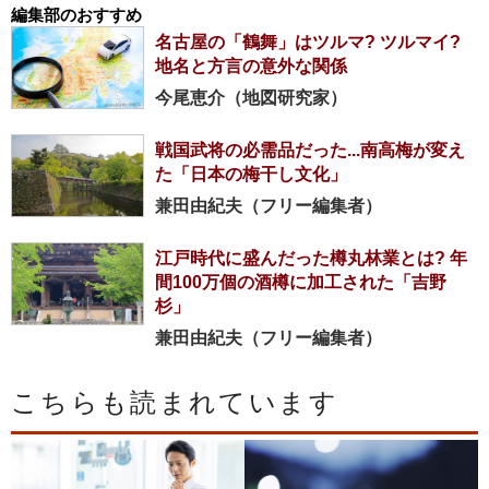
編集部のおすすめ
名古屋の「鶴舞」はツルマ? ツルマイ?
地名と方言の意外な関係
今尾恵介（地図研究家）
戦国武将の必需品だった...南高梅が変え
た「日本の梅干し文化」
兼田由紀夫（フリー編集者）
江戸時代に盛んだった樽丸林業とは? 年
間100万個の酒樽に加工された「吉野
杉」
兼田由紀夫（フリー編集者）
こちらも読まれています