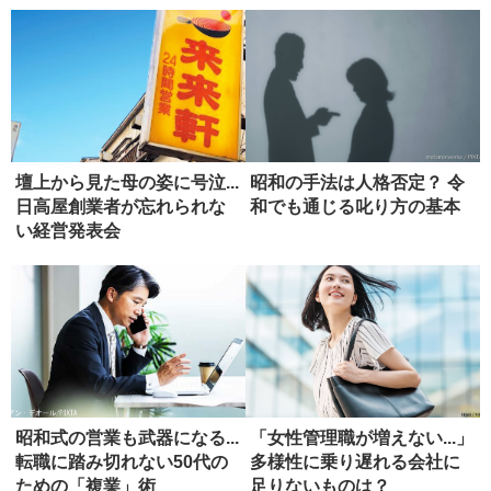
壇上から見た母の姿に号泣...
昭和の手法は人格否定？ 令
日高屋創業者が忘れられな
和でも通じる叱り方の基本
い経営発表会
昭和式の営業も武器になる...
「女性管理職が増えない...」
転職に踏み切れない50代の
多様性に乗り遅れる会社に
ための「複業」術
足りないものは？