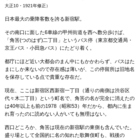
大正10・1921年修正）
日本最大の乗降客数を誇る新宿駅。
その南口に面した6車線の甲州街道を西へ数分歩けば、
「角筈(つのはず)二丁目」というバス停（東京都交通局・
京王バス・小田急バス）にたどり着く。
都庁にほど近い大都会のまん中にもかかわらず、バスはた
まにしか来ないので存在感は薄いが、この停留所は旧地名
を保存している点で貴重な存在だ。
現在、ここは新宿区西新宿一丁目（通りの南側は渋谷区
代々木二丁目）という町名で、角筈の名が完全に消えたの
は40年以上も前の1978（昭和53）年だから、都内に生ま
れ育ったのに読めない人がいても無理はない。
西口どころか、角筈は現在の新宿駅の東側も含んでいた。
盛り場として全国的に名の知れた歌舞伎町も、戦後の