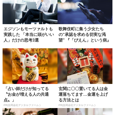
エジソンもモーツァルトも
歌舞伎町に集う少女たち
実践した 「本当に頭がいい
の“承認を求める切実な渇
人」だけの思考3選
望” 『「ぴえん」という病』
【書評...
「占い師だけが知ってる
玄関に〇〇置いてる人は金
〝お金が増える人の共通
運落ちてます…金運を上げ
点〟」
る方法とは
PR(合同会社デジタルファーム )
PR(合同会社デジタルファーム )