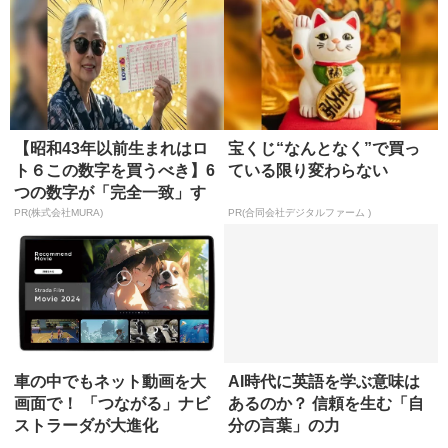
【昭和43年以前生まれはロ
宝くじ“なんとなく”で買っ
ト６この数字を買うべき】6
ている限り変わらない
つの数字が「完全一致」す
る方...
PR(株式会社MURA)
PR(合同会社デジタルファーム )
車の中でもネット動画を大
AI時代に英語を学ぶ意味は
画面で！ 「つながる」ナビ
あるのか？ 信頼を生む「自
ストラーダが大進化
分の言葉」の力