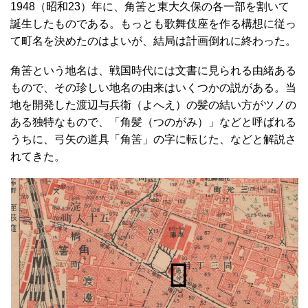
1948（昭和23）年に、角筈と東大久保の各一部を割いて
誕生したものである。もっとも歌舞伎座を作る構想に従っ
て町名を決めたのはよいが、結局は計画倒れに終わった。
角筈という地名は、戦国時代には文書に見られる由緒ある
もので、その珍しい地名の由来はいくつかの説がある。当
地を開発した渡辺与兵衛（よへえ）の髪の結い方がツノの
ある独特なもので、「角髪（つのがみ）」などと呼ばれる
うちに、弓矢の道具「角筈」の字に転じた、などと解説さ
れてきた。