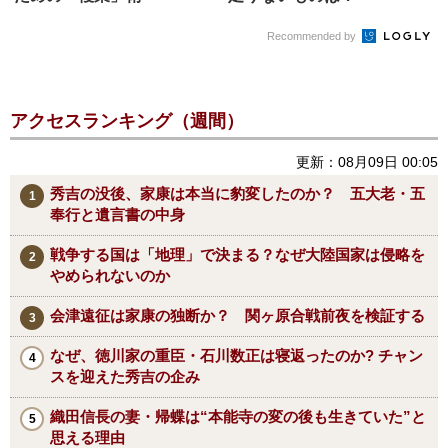
Recommended by
アクセスランキング（週間）
更新：08月09日 00:05
秀吉の没後、家康は本当に豹変したのか？ 五大老・五
奉行と遺言書の中身
戦争する国は「地理」で決まる？なぜ大陸国家は侵略を
やめられないのか
会津遠征は家康の独断か？ 関ヶ原合戦前夜を検証する
なぜ、徳川家の重臣・石川数正は寝返ったのか? チャン
スを迎えた秀吉の企み
織田信長の妻・帰蝶は“本能寺の変の後も生きていた”と
思える理由