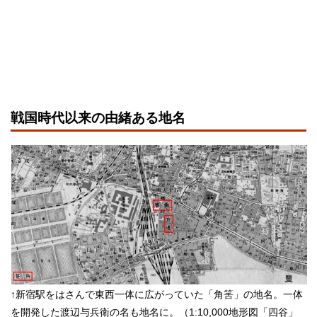
戦国時代以来の由緒ある地名
↑新宿駅をはさんで東西一体に広がっていた「角筈」の地名。一体
を開発した渡辺与兵衛の名も地名に。（1:10,000地形図「四谷」