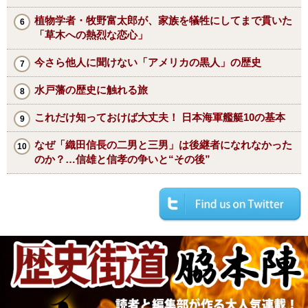
植物学者・牧野富太郎が、家族を犠牲にしてまで貫いた
「草木への熱烈な恋心」
今さら他人に聞けない「アメリカの黒人」の歴史
水戸藩の歴史に触れる旅
これだけ知っておけば大丈夫！ 日本海軍艦艇10の基本
なぜ「織田信長の二男と三男」は後継者になれなかった
のか？…信雄と信孝の争いと“その後”