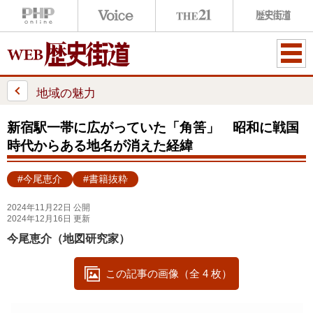
ME
NU
地域の魅力
新宿駅一帯に広がっていた「角筈」 昭和に戦国
時代からある地名が消えた経緯
#今尾恵介
#書籍抜粋
2024年11月22日 公開
2024年12月16日 更新
今尾恵介（地図研究家）
この記事の画像（全 4 枚）