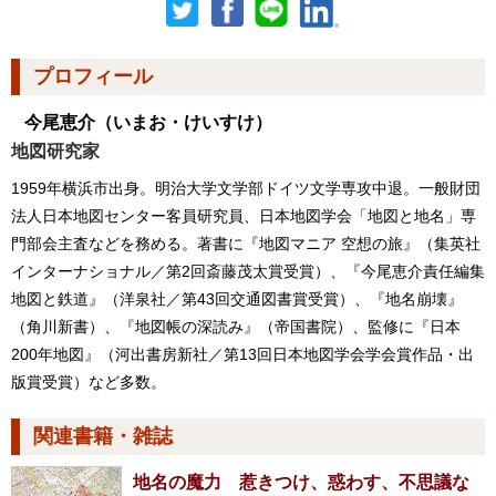
プロフィール
今尾恵介
（いまお・けいすけ）
地図研究家
1959年横浜市出身。明治大学文学部ドイツ文学専攻中退。一般財団
法人日本地図センター客員研究員、日本地図学会「地図と地名」専
門部会主査などを務める。著書に『地図マニア 空想の旅』（集英社
インターナショナル／第2回斎藤茂太賞受賞）、『今尾恵介責任編集
地図と鉄道』（洋泉社／第43回交通図書賞受賞）、『地名崩壊』
（角川新書）、『地図帳の深読み』（帝国書院）、監修に『日本
200年地図』（河出書房新社／第13回日本地図学会学会賞作品・出
版賞受賞）など多数。
関連書籍・雑誌
地名の魔力 惹きつけ、惑わす、不思議な