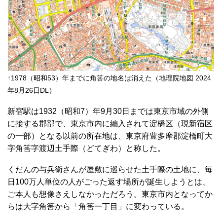
↑1978（昭和53）年までに角筈の地名は消えた（地理院地図 2024
年8月26日DL）
新宿駅は1932（昭和7）年9月30日までは東京市域の外側
に接する郡部で、東京市内に編入されて淀橋区（現新宿区
の一部）となる以前の所在地は、東京府豊多摩郡淀橋町大
字角筈字渡辺土手際（どてぎわ）と称した。
くだんの与兵衛さんが屋敷に巡らせた土手際の土地に、毎
日100万人単位の人がごった返す場所が誕生しようとは、
ご本人も想像さえしなかっただろう。東京市内となってか
らは大字角筈から「角筈一丁目」に変わっている。