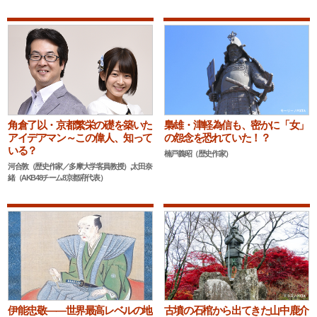
角倉了以・京都繁栄の礎を築いた
梟雄・津軽為信も、密かに「女」
アイデアマン～この偉人、知って
の怨念を恐れていた！？
いる？
楠戸義昭（歴史作家）
河合敦（歴史作家／多摩大学客員教授）,太田奈
緒（AKB48チーム8京都府代表）
伊能忠敬――世界最高レベルの地
古墳の石棺から出てきた山中鹿介