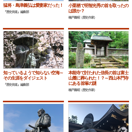
猛将・島津義弘は愛妻家だった！
小栗栖で明智光秀の首を取ったの
は誰か？
『歴史街道』編集部
楠戸義昭（歴史作家）
知っているようで知らない空海～
本能寺で討たれた信長の首は富士
その生涯をダイジェスト
山麓に葬られた！？～西山本門寺
にある首塚の謎
『歴史街道』編集部
楠戸義昭（歴史作家）