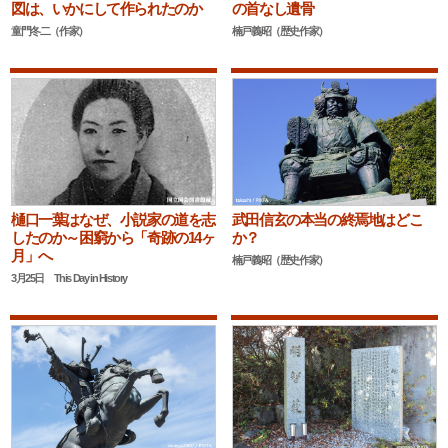
図は、いかにして作られたのか
の首なし遺骨
童門冬二（作家）
楠戸義昭（歴史作家）
樋口一葉はなぜ、小説家の道を志
武田信玄の本当の終焉地はどこ
したのか～困窮から「奇跡の14ヶ
か？
月」へ
楠戸義昭（歴史作家）
3月25日 This Day in History