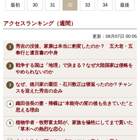
最初
30
31
32
33
34
最後
アクセスランキング（週間）
更新：08月07日 00:05
秀吉の没後、家康は本当に豹変したのか？ 五大老・五
奉行と遺言書の中身
戦争する国は「地理」で決まる？なぜ大陸国家は侵略を
やめられないのか
なぜ、徳川家の重臣・石川数正は寝返ったのか? チャン
スを迎えた秀吉の企み
織田信長の妻・帰蝶は“本能寺の変の後も生きていた”と
思える理由
植物学者・牧野富太郎が、家族を犠牲にしてまで貫いた
「草木への熱烈な恋心」