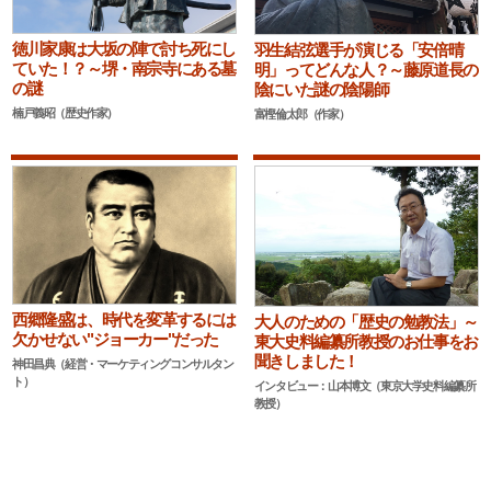
徳川家康は大坂の陣で討ち死にし
羽生結弦選手が演じる「安倍晴
ていた！？～堺・南宗寺にある墓
明」ってどんな人？～藤原道長の
の謎
陰にいた謎の陰陽師
楠戸義昭（歴史作家）
富樫倫太郎（作家）
西郷隆盛は、時代を変革するには
大人のための「歴史の勉教法」～
欠かせない"ジョーカー"だった
東大史料編纂所教授のお仕事をお
聞きしました！
神田昌典（経営・マーケティングコンサルタン
ト）
インタビュー：山本博文（東京大学史料編纂所
教授）