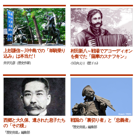
上杉謙信～川中島での「単騎乗り
村田新八～戦場でアコーディオン
込み」は本当だ！
を奏でた「薩摩のスナフキン」
井沢元彦（歴史作家）
小日向えり《歴ドル》
戦国の「裏切り者」と「忠義者」
西郷と大久保、遺された息子たち
の「その後」
『歴史街道』編集部
『歴史街道』編集部