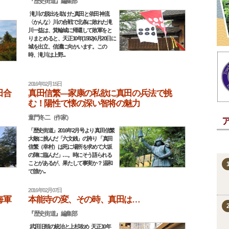
『歴史街道』編集部
滝川の脱出を助けた真田と依田 神流
〈かんな〉川の合戦で北条に敗れた滝
川一益は、箕輪城に帰還して敗軍をと
りまとめると、天正10年(1582)6月20日に
城を出立、信濃に向かいます。この
時、滝川は上野...
2016年02月15日
田合
真田信繁―家康の私欲に真田の兵法で挑
む！陽性で懐の深い智将の魅力
童門冬二（作家）
「歴史街道」2016年2月号より 真田信繁
大敵に挑んだ「六文銭」の誇り 「真田
信繁（幸村）は死に場所を求めて大坂
の陣に臨んだ」…。時にそう語られる
ことがあるが、果たして事実か？ 温和
で誰か...
2016年02月07日
海軍
本能寺の変、その時、真田は…
『歴史街道』編集部
武田旧領の統治と上杉攻め 天正10年