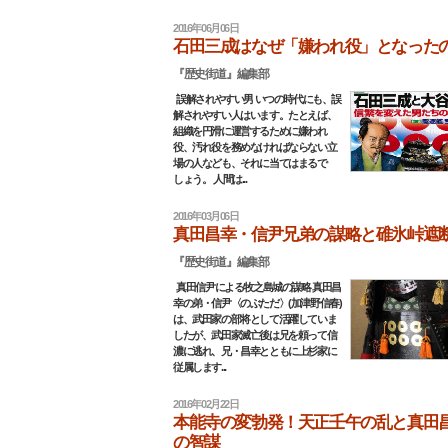
2016年06月06日
石田三成はなぜ「嫌われ役」となった
『歴史街道』編集部
誤解されやすい男 いつの時代にも、誤
解されやすい人はいます。たとえば、
組織を円滑に運営するために嫌われ
役、汚れ役を務めなければならない立
場の人なども、それに当てはまるで
しょう。 人間は...
2016年03月06日
真田昌幸・信尹兄弟の謀略と碓氷峠遮
『歴史街道』編集部
真田信尹による牧之島城の謀略 真田昌
幸の弟・信尹〈のぶただ〉(加津野信春)
は、武田家の部将として活躍していま
したが、武田家滅亡後は兄を頼って信
濃に逃れ、兄・昌幸とともに上杉家に
従属します...
2016年02月22日
本能寺の変勃発！天正壬午の乱と真田
の智謀