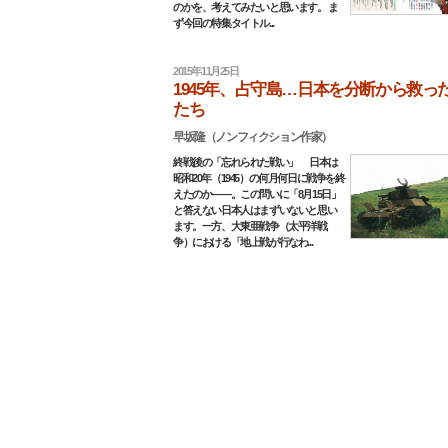
のかを、考えてみたいと思います。 ま
ず今回の特集タイトル...
2015年11月25日
1945年、占守島…日本を分断から救っ
たち
早坂隆（ノンフィクション作家）
終戦後の「忘れられた戦い」 日本は
昭和20年（1945）の何月何日に戦争を終
えたのか――。この問いに「8月15日」
と答えない日本人はまずいないと思い
ます。一方、大東亜戦争（太平洋戦
争）における「地上戦が行なわ...