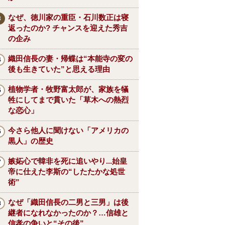
なぜ、徳川家の重臣・石川数正は寝
返ったのか? チャンスを迎えた秀吉
の企み
織田信長の妻・帰蝶は“本能寺の変の
後も生きていた”と思える理由
植物学者・牧野富太郎が、家族を犠
牲にしてまで貫いた「草木への熱烈
な恋心」
今さら他人に聞けない「アメリカの
黒人」の歴史
嫉妬心で韓非を死に追いやり...始皇
帝に仕えた李斯の“したたかな処世
術”
なぜ「織田信長の二男と三男」は後
継者になれなかったのか？…信雄と
信孝の争いと“その後”