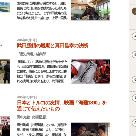
(1582)3月に武田家が滅亡すると、織田
信長は武田旧領を功績のあった者たち
に分け与えました。まず武田攻略の先
陣を務めた滝川一益には、上野一国及...
2016年01月17日
か
武田勝頼の最期と真田昌幸の決断
『歴史街道』編集部
勝頼に従い、武田の意地を見せた男た
ち 天正10年(1582)2月、織田軍が武田領
に侵攻。信長による朝廷工作で武田勝
頼は「朝敵」とされ、さらに凶兆とさ
れる浅間山の噴火もあり、武田家臣...
2015年11月28日
日本とトルコの友情…映画「海難1890」を
通じて伝えたいもの
田中光敏（映画監督）
田村元貞（内野聖陽）とハル（忽那汐
里、映画「海難1890」より、以下同）
なぜ、トルコは突出した「親日国」な