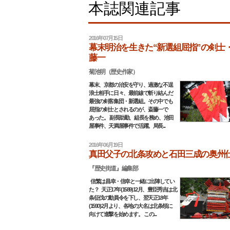
本誌関連記事
2016年07月15日
幕末明治を生きた“新選組屈指”の剣士
藤一
菊池明（歴史作家）
幕末、京都の治安を守り、過激な不逞
浪士相手に日々、最前線で斬り結んだ
最強の剣客集団・新選組。その中でも
屈指の剣士とされるのが、斎藤一で
あった。 副長助勤、組長を務め、池田
屋事件、天満屋事件で活躍。局長...
2016年06月19日
真田父子の北条攻めと石田三成の奥州
『歴史街道』編集部
信繁は昌幸・信幸と一緒に出陣してい
た？ 天正17年(1589)12月、豊臣秀吉は北
条征伐の動員令を下し、翌天正18年
(1590)2月より、各地の大名は北条領に
向けて進撃を始めます。 この...