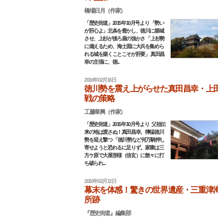
橋場日月（作家）
「歴史街道」2015年10月号より 「勢い
が肝心よ」北条を脅かし、徳川に築城
させ、上杉が後ろ盾の強かさ 「上杉勢
に備えるため、海士淵に大兵を集めら
れる城を築くことこそが肝要」 真田昌
幸の主張に、徳...
2016年02月16日
徳川勢を震え上がらせた真田昌幸・上
戦の策略
工藤章興（作家）
「歴史街道」2015年10月号より 父祖伝
来の地は渡さぬ！真田昌幸、獰猛徳川
勢を迎え撃つ 「徳川勢など何万騎押し
寄せようと恐れるに足りず。家康は三
方ケ原で大屋形様（信玄）に散々に打
ち破られ...
2016年02月12日
幕末を体感！驚きの世界遺産・三重津
所跡
『歴史街道』編集部