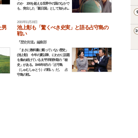
のか 200を超える世界中の国のなかで
も、突出した「親日国」として知られ...
2015年11月20日
た男
池上彰も「驚くべき史実」と語る占守島の
戦い
『歴史街道』編集部
「まさに教科書に載っていない歴史」
(池上彰) 今年の夏以降、にわかに話題
を集め続けている太平洋戦争期の「秘
史」がある。1945年8月の「占守島
（しゅむしゅとう）の戦い」だ。 占
守島の戦...