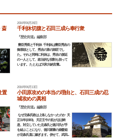
2016年06月26日
・斎
千利休切腹と石田三成ら奉行衆
『歴史街道』編集部
豊臣秀長と千利休 千利休は豊臣秀吉の
御茶頭として、秀吉の茶の師匠でし
た。それと同時に利休は、秀吉の側近
の一人として、政治的な役割も担って
います。 たとえば大和大納言豊...
2016年06月13日
仕置
小田原攻めの本当の理由と、石田三成の忍
城攻めの真相
『歴史街道』編集部
なぜ北条氏政は上洛しなかったのか 天
正11年(1583)、天正壬午の乱がほぼ終
息、対立していた北条氏と徳川氏が手
を結ぶことになり、徳川家康の娘督姫
が北条氏直に嫁ぎます。併せて、武田...