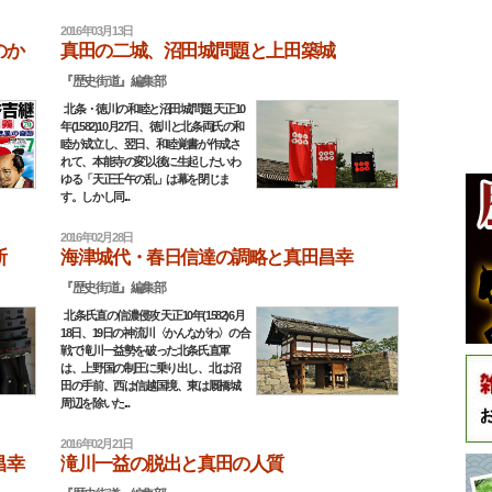
2016年03月13日
のか
真田の二城、沼田城問題と上田築城
『歴史街道』編集部
北条・徳川の和睦と沼田城問題 天正10
年(1582)10月27日、徳川と北条両氏の和
睦が成立し、翌日、和睦覚書が作成さ
れて、本能寺の変以後に生起したいわ
ゆる「天正壬午の乱」は幕を閉じま
す。しかし同...
2016年02月28日
断
海津城代・春日信達の調略と真田昌幸
『歴史街道』編集部
北条氏直の信濃侵攻 天正10年(1582)6月
18日、19日の神流川〈かんながわ〉の合
戦で滝川一益勢を破った北条氏直軍
は、上野国の制圧に乗り出し、北は沼
田の手前、西は信越国境、東は厩橋城
周辺を除いた...
2016年02月21日
昌幸
滝川一益の脱出と真田の人質