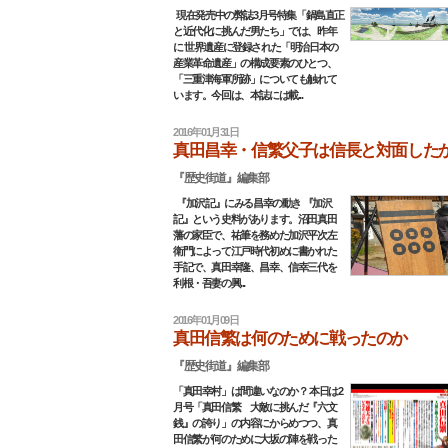
現在発売中の弊誌3月号特集「鍋島直正
と近代化に挑んだ男たち」では、昨年
に 世界遺産に登録された「明治日本の
産業革命遺産」の構成要素のひとつ、
「三重津海軍所跡」についても触れて
います。今回は、本誌には載...
2016年01月31日
真田昌幸・信繁父子は信長と対面した
『歴史街道』編集部
『加沢記』にみる昌幸の動き 『加沢
記』という史料があります。沼田真田
藩の家臣で、祐筆を務めた加沢平次左
衛門によって江戸時代初めに書かれた
手記で、真田幸隆、昌幸、信幸三代を
利根・吾妻の興...
2016年01月09日
真田信繁は何のために戦ったのか
『歴史街道』編集部
「真田幸村」は間違いなのか？ 本日は2
月号「真田信繁 大敵に挑んだ『六文
銭』の誇り」の内容にからめつつ、真
田信繁が何のために大坂の陣を戦った