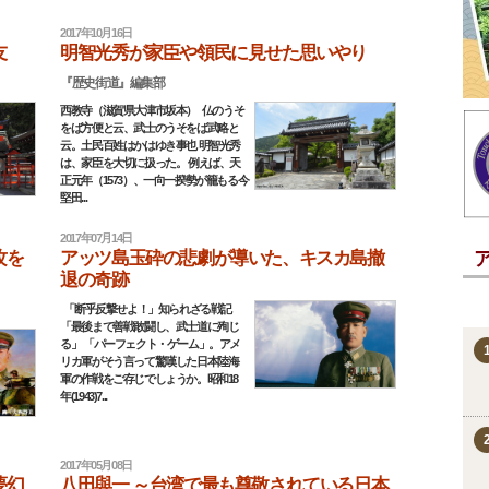
2017年10月16日
友
明智光秀が家臣や領民に見せた思いやり
『歴史街道』編集部
西教寺（滋賀県大津市坂本） 仏のうそ
をば方便と云、武士のうそをば武略と
云。土民百姓はかはゆき事也 明智光秀
は、家臣を大切に扱った。 例えば、天
正元年（1573）、一向一揆勢が籠もる今
堅田...
2017年07月14日
攻を
アッツ島玉砕の悲劇が導いた、キスカ島撤
退の奇跡
「断乎反撃せよ！」知られざる戦記
「最後まで善戦敢闘し、武士道に殉じ
る」 「パーフェクト・ゲーム」。アメ
リカ軍がそう言って驚嘆した日本陸海
軍の作戦をご存じでしょうか。昭和18
年(1943)7...
2017年05月08日
夢幻
八田與一 ～台湾で最も尊敬されている日本