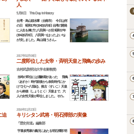
人
5月8日 This Day in History
台湾・烏山頭水庫（台南市） 今日は何
の日 昭和17年(1942)5月8日 台湾の開発
に人生を捧げた八田與一が没 昭和17年
(1942)5月8日、八田與一(はったよいち)
が没しました。烏山頭(うさん...
2017年02月08日
二度即位した女帝・斉明天皇と飛鳥の歩み
吉村武彦(明治大学名誉教授)
当時の即位には適齢期があった 飛鳥
〈あすか〉時代前後から奈良時代にか
けて(七〜八世紀)、推古〈すいこ〉天皇
から称徳〈しょうとく〉天皇まで、六
人の女性天皇が即位しました。その...
2016年11月23日
に迫
キリシタン武将・明石掃部の実像
『歴史街道』編集部
宇喜多秀家の義兄にあたる明石掃部 明