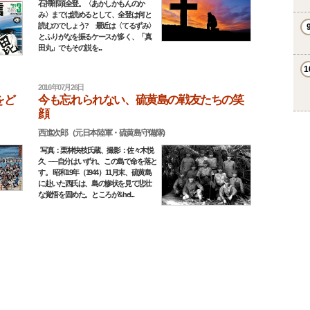
石掃部頭全登。〈あかしかもんのか
み〉までは読めるとして、全登は何と
読むのでしょう? 最近は〈てるずみ〉
とふりがなを振るケースが多く、「真
田丸」でもその説を...
2016年07月26日
をど
今も忘れられない、硫黄島の戦友たちの笑
顔
西進次郎（元日本陸軍・硫黄島守備隊)
写真：栗林快枝氏蔵、撮影：佐々木悦
久 ──自分はいずれ、この島で命を落と
す。 昭和19年（1944）11月末、硫黄島
に赴いた西氏は、島の惨状を見て悲壮
な覚悟を固めた。ところが&hel...