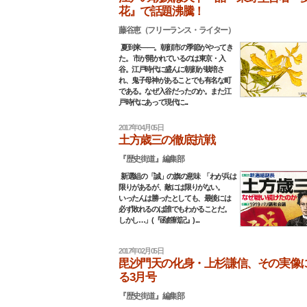
花』で話題沸騰！
藤谷恵（フリーランス・ライター）
夏到来――。朝顔市の季節がやってき
た。 市が開かれているのは東京・入
谷。江戸時代に盛んに朝顔が栽培さ
れ、鬼子母神があることでも有名な町
である。なぜ入谷だったのか。また江
戸時代にあって現代に...
2017年04月05日
土方歳三の徹底抗戦
『歴史街道』編集部
新選組の「誠」の旗の意味 「わが兵は
限りがあるが、敵には限りがない。
いったんは勝ったとしても、最後には
必ず敗れるのは誰でもわかることだ。
しかし…」(『函館戦記』) ...
2017年02月05日
毘沙門天の化身・上杉謙信、その実像
る3月号
『歴史街道』編集部