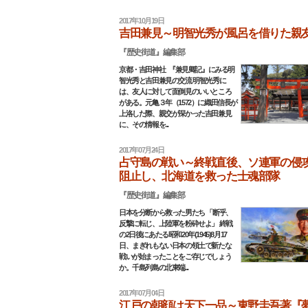
2017年10月19日
吉田兼見～明智光秀が風呂を借りた親
『歴史街道』編集部
京都・吉田神社 『兼見卿記』にみる明
智光秀と吉田兼見の交流 明智光秀に
は、友人に対して面倒見のいいところ
がある。元亀３年（1572）に織田信長が
上洛した際、親交が深かった吉田兼見
に、その情報を...
2017年07月24日
占守島の戦い～終戦直後、ソ連軍の侵
阻止し、北海道を救った士魂部隊
『歴史街道』編集部
日本を分断から救った男たち 「断乎、
反撃に転じ、上陸軍を粉砕せよ」 終戦
の2日後にあたる昭和20年(1945)8月17
日、まぎれもない日本の領土で新たな
戦いが始まったことをご存じでしょう
か。千島列島の北東端...
2017年07月04日
江戸の朝顔は天下一品～東野圭吾著『