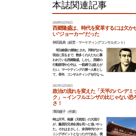
本誌関連記事
2018年01月06日
西郷隆盛は、時代を変革するには欠か
い"ジョーカー"だった
神田昌典（経営・マーケティングコンサルタント）
明治維新の傑物とされ、同時代から
現在に至るまで、数多くの人たちに慕
われている西郷隆盛。しかし、西郷の
行動原理や心中は、一筋縄では捉えが
たい。マーケティングの第一人者とし
て、長年、コンサルティングを行なっ...
2017年12月28日
政治の流れを変えた「天平のパンデミ
ク」～インフルエンザの比じゃない恐
さ！
澤田瞳子（作家）
時は天平。疱瘡（天然痘）の大流行
が、藤原四兄弟全員を死へと追いやっ
た。それはまさしく、奈良時代のター
ニングポイントとなったのである。 復