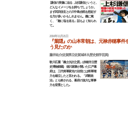
謙信の実像に迫る 上杉謙信というと、
どんなイメージをお持ちでしょうか。
まず武田信玄との川中島合戦を想起す
る方が多いかもしれません。義に篤
く、「敵に塩を送る」話もよく知られ
て...
2016年11月21日
『葉隠』の山本常朝は、元禄赤穂事件
う見たのか
藤井祐介(佐賀県立佐賀城本丸歴史館学芸員)
歌川広重「義士仇討之図」(赤穂市立歴
史博物館蔵) 徳川家康が開いた江戸幕
府は、三代将軍家光の治世には将軍権
力を確立したと言われる。「武断政
治」とも称される、幕府の強大な軍事
力を背景とした...