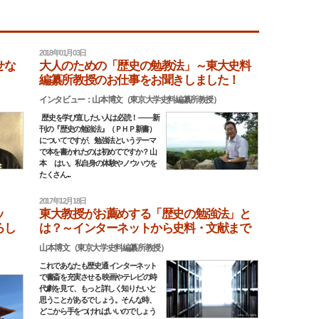
2018年01月03日
せな
大人のための「歴史の勉教法」～東大史料
編纂所教授のお仕事をお聞きしました！
インタビュー：山本博文（東京大学史料編纂所教授）
歴史を学び直したい人は必読！ ――新
刊の『歴史の勉強法』（ＰＨＰ新書）
についてですが、勉強法というテーマ
で本を書かれたのは初めてですか？ 山
本 はい。私自身の体験やノウハウを
たくさん...
2017年12月18日
ッ
東大教授がお薦めする「歴史の勉強法」と
ろし
は？～インターネットから史料・文献まで
山本博文（東京大学史料編纂所教授）
これであなたも歴史通 インターネット
で書斎を充実させる 映画やテレビの時
代劇を見て、もっと詳しく知りたいと
思うことがあるでしょう。そんな時、
どこから手をつければいいのでしょう