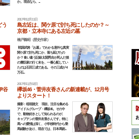
か。 現在なら、...
2017年12月11日
どう
島左近は、関ケ原で討ち死にしたのか？～
京都・立本寺にある左近の墓
楠戸義昭（歴史作家）
戦国武将「お墓」でわかる意外な真実
関ケ原で討ち死にか、落ち延びたの
か？ 食い違う記録 太閤秀吉が死んだ後
の豊臣家の行く末を、一番心配してい
たのは石田三成である。 その三成が４
万石...
2017年11月02日
伊谷
欅坂46・菅井友香さんの新連載が、12月号
よりスタート！
撮影：稲垣徳文 現在、注目を集める
アイドルグループ・欅坂46。その中
で、動物好きとして知られるのが、
キャプテンの菅井友香さんです。特に
馬への愛情は深く、小学校時代から乗
馬経験があり、現在では、日本馬術...