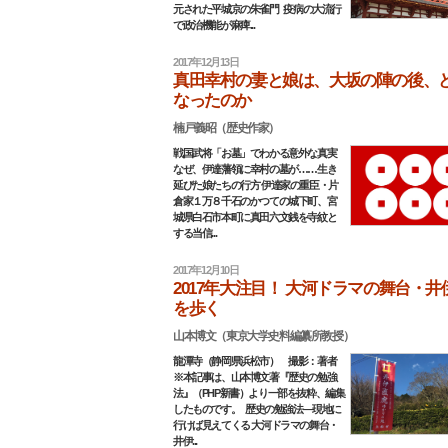
元された平城京の朱雀門 疫病の大流行
で政治機能が麻痺...
2017年12月13日
真田幸村の妻と娘は、大坂の陣の後、
なったのか
楠戸義昭（歴史作家）
戦国武将「お墓」でわかる意外な真実
なぜ、伊達藩領に幸村の墓が……生き
延びた娘たちの行方 伊達家の重臣・片
倉家１万８千石のかつての城下町、宮
城県白石市本町に真田六文銭を寺紋と
する当信...
2017年12月10日
2017年大注目！ 大河ドラマの舞台・井
を歩く
山本博文（東京大学史料編纂所教授）
龍潭寺（静岡県浜松市） 撮影：著者
※本記事は、山本博文著『歴史の勉強
法』（PHP新書）より一部を抜粋、編集
したものです。 歴史の勉強法―現地に
行けば見えてくる 大河ドラマの舞台・
井伊...