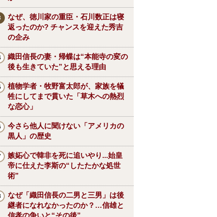
なぜ、徳川家の重臣・石川数正は寝
返ったのか? チャンスを迎えた秀吉
の企み
織田信長の妻・帰蝶は“本能寺の変の
後も生きていた”と思える理由
植物学者・牧野富太郎が、家族を犠
牲にしてまで貫いた「草木への熱烈
な恋心」
今さら他人に聞けない「アメリカの
黒人」の歴史
嫉妬心で韓非を死に追いやり...始皇
帝に仕えた李斯の“したたかな処世
術”
なぜ「織田信長の二男と三男」は後
継者になれなかったのか？…信雄と
信孝の争いと“その後”