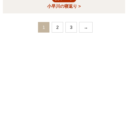
小早川の寝返り >
1
2
3
→