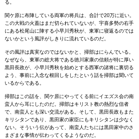
る。
関ケ原に布陣している両軍の将兵は、合計で20万に近い。
この大戦の火蓋はまだ切られていないが、宇喜多勢の右手
にある松尾山に陣する小早川秀秋が、東軍に寝返るのでは
ないかという風評がしきりに流れているのだ。
その風評は真実なのではないかと、掃部はにらんでいる。
なぜなら、東軍の総大将である徳川家康の信頼が特に厚い
黒田長政が、小早川秀秋を始めとする西軍の諸将に裏切る
よう、事前に入念な根回しをしたという話を掃部は聞いて
いるからである。
掃部はこの話を、関ケ原にやってくる前にイエズス会の南
蛮人から耳にしたのだ。掃部はキリスト教の熱烈な信者
で、南蛮人とも深い交流がある。そして、黒田長政もまた
キリシタンであり、黒田家の家臣にもキリシタンは少なく
ない。そういう伝があって、南蛮人たちには黒田家中のさ
まざまな事情が伝わってくるようなのだ。