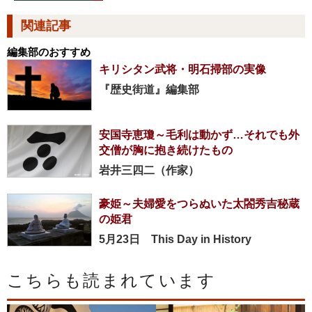
関連記事
編集部のおすすめ
キリシタン武将・明石掃部の実像
『歴史街道』編集部
安国寺恵瓊～毛利は動かず…それでも外
交僧が胸に抱き続けたもの
岩井三四二（作家）
豪姫～夫婦愛をつらぬいた太閤秀吉秘蔵
の姫君
5月23日 This Day in History
こちらも読まれています