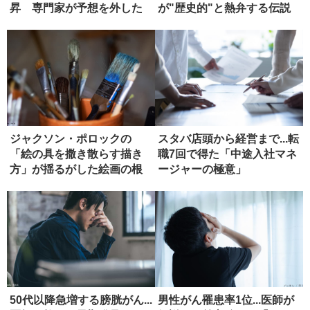
昇 専門家が予想を外した
が"歴史的"と熱弁する伝説
理由
の...
ジャクソン・ポロックの
スタバ店頭から経営まで...転
「絵の具を撒き散らす描き
職7回で得た「中途入社マネ
方」が揺るがした絵画の根
ージャーの極意」
本
50代以降急増する膀胱がん...
男性がん罹患率1位...医師が