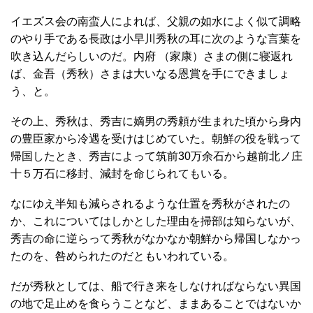
イエズス会の南蛮人によれば、父親の如水によく似て調略
のやり手である長政は小早川秀秋の耳に次のような言葉を
吹き込んだらしいのだ。内府 （家康）さまの側に寝返れ
ば、金吾（秀秋）さまは大いなる恩賞を手にできましょ
う、と。
その上、秀秋は、秀吉に嫡男の秀頼が生まれた頃から身内
の豊臣家から冷遇を受けはじめていた。朝鮮の役を戦って
帰国したとき、秀吉によって筑前30万余石から越前北ノ庄
十５万石に移封、減封を命じられてもいる。
なにゆえ半知も減らされるような仕置を秀秋がされたの
か、これについてはしかとした理由を掃部は知らないが、
秀吉の命に逆らって秀秋がなかなか朝鮮から帰国しなかっ
たのを、咎められたのだともいわれている。
だが秀秋としては、船で行き来をしなければならない異国
の地で足止めを食らうことなど、ままあることではないか