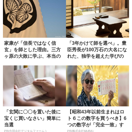
家康が「信長ではなく信
「3年かけて師を選べ」。豊
玄」を師とした理由。三方
臣秀長が100万石の大名にな
ヶ原の大敗に学ぶ、本当の
れた、独学を超えた学びの
師の選び方
正...
「玄関に〇〇を置いた後に
【昭和43年以前生まれはロ
宝くじ買いなさい」簡単に
ト６この数字を買うべき】6
当選
つの数字が「完全一致」す
る方...
PR(合同会社デジタルファーム )
PR(株式会社MURA)