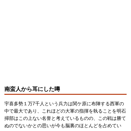
南蛮人から耳にした噂
宇喜多勢１万7千人という兵力は関ケ原に布陣する西軍の
中で最大であり、これほどの大軍の指揮を執ることを明石
掃部はこの上ない名誉と考えているものの、この戦は勝て
ぬのでないかとの思いが今も脳裏のほとんどを占めてい