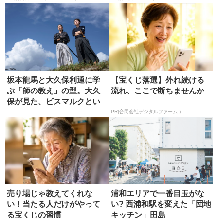
坂本龍馬と大久保利通に学
【宝くじ落選】外れ続ける
ぶ「師の教え」の型。大久
流れ、ここで断ちませんか
保が見た、ビスマルクとい
う究極の...
PR(合同会社デジタルファーム )
売り場じゃ教えてくれな
浦和エリアで一番目玉がな
い！当たる人だけがやって
い? 西浦和駅を変えた「団地
る宝くじの習慣
キッチン」田島