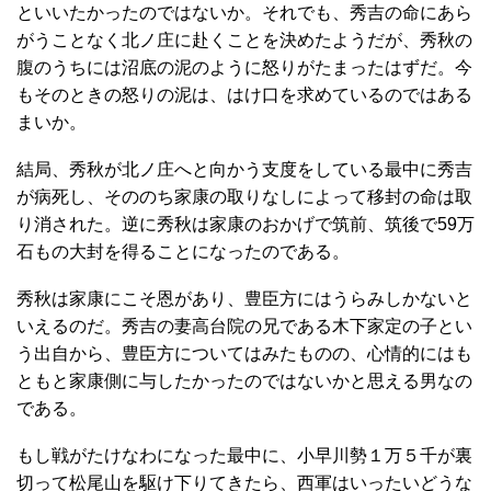
といいたかったのではないか。それでも、秀吉の命にあら
がうことなく北ノ庄に赴くことを決めたようだが、秀秋の
腹のうちには沼底の泥のように怒りがたまったはずだ。今
もそのときの怒りの泥は、はけ口を求めているのではある
まいか。
結局、秀秋が北ノ庄へと向かう支度をしている最中に秀吉
が病死し、そののち家康の取りなしによって移封の命は取
り消された。逆に秀秋は家康のおかげで筑前、筑後で59万
石もの大封を得ることになったのである。
秀秋は家康にこそ恩があり、豊臣方にはうらみしかないと
いえるのだ。秀吉の妻高台院の兄である木下家定の子とい
う出自から、豊臣方についてはみたものの、心情的にはも
ともと家康側に与したかったのではないかと思える男なの
である。
もし戦がたけなわになった最中に、小早川勢１万５千が裏
切って松尾山を駆け下りてきたら、西軍はいったいどうな