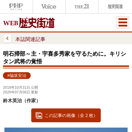
ME
NU
本誌関連記事
明石掃部～主・宇喜多秀家を守るために。キリシ
タン武将の覚悟
#脇坂安治
2018年10月31日 公開
2026年07月06日 更新
鈴木英治（作家）
この記事の画像（全 2 枚）