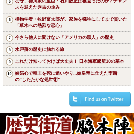
なぜ、徳川家の重臣・石川数正は寝返ったのか? チャン
スを迎えた秀吉の企み
植物学者・牧野富太郎が、家族を犠牲にしてまで貫いた
「草木への熱烈な恋心」
今さら他人に聞けない「アメリカの黒人」の歴史
水戸藩の歴史に触れる旅
これだけ知っておけば大丈夫！ 日本海軍艦艇10の基本
嫉妬心で韓非を死に追いやり...始皇帝に仕えた李斯
の“したたかな処世術”