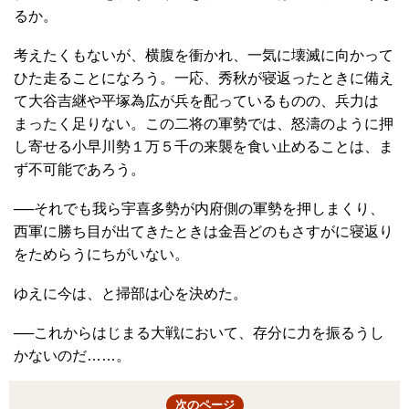
るか。
考えたくもないが、横腹を衝かれ、一気に壊滅に向かって
ひた走ることになろう。一応、秀秋が寝返ったときに備え
て大谷吉継や平塚為広が兵を配っているものの、兵力は
まったく足りない。この二将の軍勢では、怒濤のように押
し寄せる小早川勢１万５千の来襲を食い止めることは、ま
ず不可能であろう。
──それでも我ら宇喜多勢が内府側の軍勢を押しまくり、
西軍に勝ち目が出てきたときは金吾どのもさすがに寝返り
をためらうにちがいない。
ゆえに今は、と掃部は心を決めた。
──これからはじまる大戦において、存分に力を振るうし
かないのだ……。
次のページ