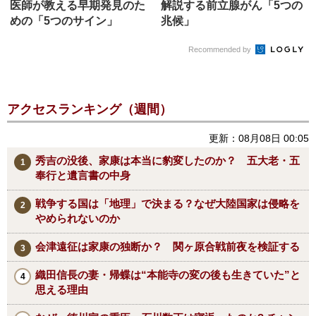
医師が教える早期発見のた
解説する前立腺がん「5つの
めの「5つのサイン」
兆候」
Recommended by
アクセスランキング（週間）
更新：08月08日 00:05
秀吉の没後、家康は本当に豹変したのか？ 五大老・五
奉行と遺言書の中身
戦争する国は「地理」で決まる？なぜ大陸国家は侵略を
やめられないのか
会津遠征は家康の独断か？ 関ヶ原合戦前夜を検証する
織田信長の妻・帰蝶は“本能寺の変の後も生きていた”と
思える理由