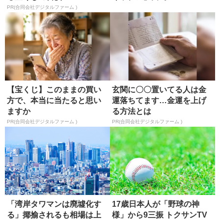
PR(合同会社デジタルファーム )
【宝くじ】このままの買い
玄関に〇〇置いてる人は金
方で、本当に当たると思い
運落ちてます…金運を上げ
ますか
る方法とは
PR(合同会社デジタルファーム )
PR(合同会社デジタルファーム )
「湾岸タワマンは廃墟化す
17歳日本人が「野球の神
る」揶揄されるも相場は上
様」から9三振 トクサンTV