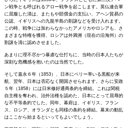
ン戦争とも呼ばれるアロー戦争を起こします。英仏連合軍
に屈服した清は、またもや賠償金の支払い、アヘン貿易の
公認、イギリスへの九龍半島の割譲などを受け入れます。
この時、戦争には加わらなかったアメリカやロシアも、さ
まざまな特権を獲得、ロシアは外満洲（現在の沿海州）の
割譲を清に認めさせました。
あまりに理不尽かつ暴虐な仕打ちに、当時の日本人たちが
深刻な危機感を抱いたのは当然でした。
そして嘉永６年（1853）、日本にペリー率いる黒船が来
航、翌年、日本は否応なく開国させられます。さらに安政
５年（1858）
には日米修好通商条約を締結。これは関税
自主権を奪われ、治外法権を認めた、日本にとって屈辱的
な不平等条約でした。同年、幕府は、イギリス、フラン
ス、ロシア、オランダとも同様の条約を締結。幕末の動乱
はここから始まるといってもよいでしょう。