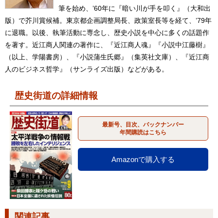
筆を始め、’60年に『暗い川が手を叩く』（大和出
版）で芥川賞候補。東京都企画調整局長、政策室長等を経て、’79年
に退職。以後、執筆活動に専念し、歴史小説を中心に多くの話題作
を著す。近江商人関連の著作に、『近江商人魂』『小説中江藤樹』
（以上、学陽書房）、『小説蒲生氏郷』（集英社文庫）、『近江商
人のビジネス哲学』（サンライズ出版）などがある。
歴史街道の詳細情報
最新号、目次、バックナンバー
年間購読はこちら
Amazonで購入する
関連記事