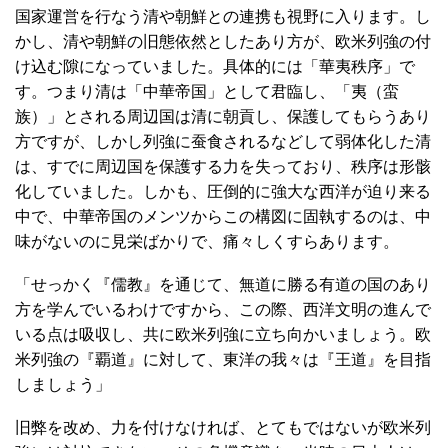
国家運営を行なう清や朝鮮との連携も視野に入ります。し
かし、清や朝鮮の旧態依然としたあり方が、欧米列強の付
け込む隙になっていました。具体的には「華夷秩序」で
す。つまり清は「中華帝国」として君臨し、「夷（蛮
族）」とされる周辺国は清に朝貢し、保護してもらうあり
方ですが、しかし列強に蚕食されるなどして弱体化した清
は、すでに周辺国を保護する力を失っており、秩序は形骸
化していました。しかも、圧倒的に強大な西洋が迫り来る
中で、中華帝国のメンツからこの構図に固執するのは、中
味がないのに見栄ばかりで、痛々しくすらあります。
「せっかく『儒教』を通じて、無道に勝る有道の国のあり
方を学んでいるわけですから、この際、西洋文明の進んで
いる点は吸収し、共に欧米列強に立ち向かいましょう。欧
米列強の『覇道』に対して、東洋の我々は『王道』を目指
しましょう」
旧弊を改め、力を付けなければ、とてもではないが欧米列