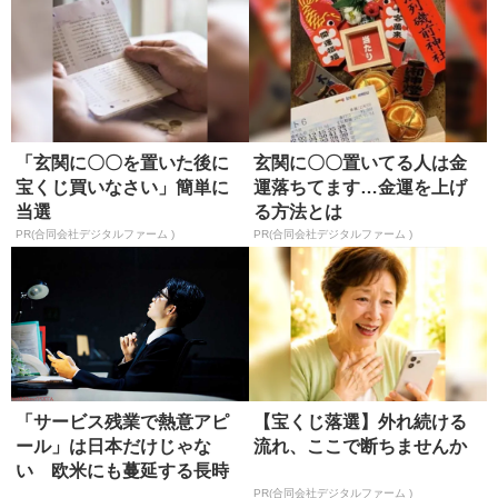
「玄関に〇〇を置いた後に
玄関に〇〇置いてる人は金
宝くじ買いなさい」簡単に
運落ちてます…金運を上げ
当選
る方法とは
PR(合同会社デジタルファーム )
PR(合同会社デジタルファーム )
「サービス残業で熱意アピ
【宝くじ落選】外れ続ける
ール」は日本だけじゃな
流れ、ここで断ちませんか
い 欧米にも蔓延する長時
間労働
PR(合同会社デジタルファーム )