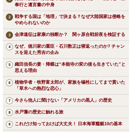
奉行と遺言書の中身
戦争する国は「地理」で決まる？なぜ大陸国家は侵略を
やめられないのか
会津遠征は家康の独断か？ 関ヶ原合戦前夜を検証する
なぜ、徳川家の重臣・石川数正は寝返ったのか? チャン
スを迎えた秀吉の企み
織田信長の妻・帰蝶は“本能寺の変の後も生きていた”と
思える理由
植物学者・牧野富太郎が、家族を犠牲にしてまで貫いた
「草木への熱烈な恋心」
今さら他人に聞けない「アメリカの黒人」の歴史
水戸藩の歴史に触れる旅
これだけ知っておけば大丈夫！ 日本海軍艦艇10の基本