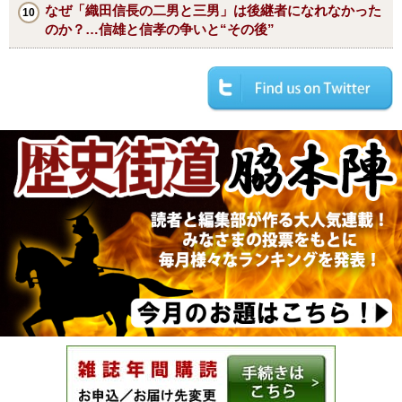
なぜ「織田信長の二男と三男」は後継者になれなかった
のか？…信雄と信孝の争いと“その後”