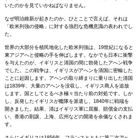
いたのかを見ていかねばなりません。
なぜ明治維新が起きたのか。ひとことで言えば、それは
「欧米列強の侵略」に対する強烈な危機意識の表われでし
た。
世界の大部分を植民地化した欧米列強は、
19世紀になると
東アジアへと侵略の手を伸ばします。なかでも日本に衝撃
を与えたのが、イギリスと清国の間に勃発したアへン戦争
でした。この戦争は、イギリスがアへンを清国に密輸した
ことに起因します。アヘンの取り締まりに乗り出した清国
は1839年、大量のアヘンを没収し、イギリス商人を追放
します。国としてとるべき極々当たり前の対処です。しか
し、反発したイギリスが艦隊を派遣し、1840年に戦端を
開きました。結果、清はイギリス軍に屈服、賠償金の支払
い、香港の割譲、上海、広州などの開港を余儀なくされま
す。
さらにイギリスは1856年、フランスとともに第二次アへ