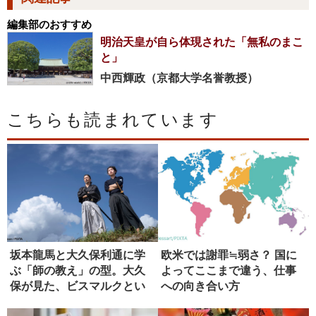
編集部のおすすめ
明治天皇が自ら体現された「無私のまこ
と」
中西輝政（京都大学名誉教授）
こちらも読まれています
坂本龍馬と大久保利通に学
欧米では謝罪≒弱さ？ 国に
ぶ「師の教え」の型。大久
よってここまで違う、仕事
保が見た、ビスマルクとい
への向き合い方
う究極の...