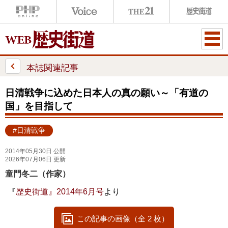
ME
NU
本誌関連記事
日清戦争に込めた日本人の真の願い～「有道の
国」を目指して
#日清戦争
2014年05月30日 公開
2026年07月06日 更新
童門冬二（作家）
『
歴史街道』2014年6月号
より
この記事の画像（全 2 枚）