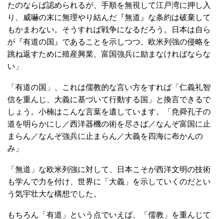
たのならば認められるが、手順を無視して江戸湾に押し入
り、威嚇の末に無理やり結んだ『無道』な条約は破棄して
もかまわない。そうすれば戦争になるだろう。日本は自ら
が『有道の国』であることを示しつつ、欧米列強の侵略を
跳ね返すために殖産興業、富国強兵に励まなければならな
い」
「有道の国」、これは儒教的な言い方をすれば「仁義礼智
信を重んじ、大義に基づいて行動する国」と換言できるで
しょう。小楠はこんな言葉を遺しています。「尭舜孔子の
道を明らかにし／西洋器機の術を尽さば／なんぞ富国に止
まらん／なんぞ強兵に止まらん／大義を四海に布かんの
み」
「無道」な欧米列強に対して、日本こそが西洋文明の技術
も学んで力を付け、世界に「大義」を示していくのだとい
う気宇壮大な構想でした。
もちろん「有道」という点でいえば、「儒教」を重んじて