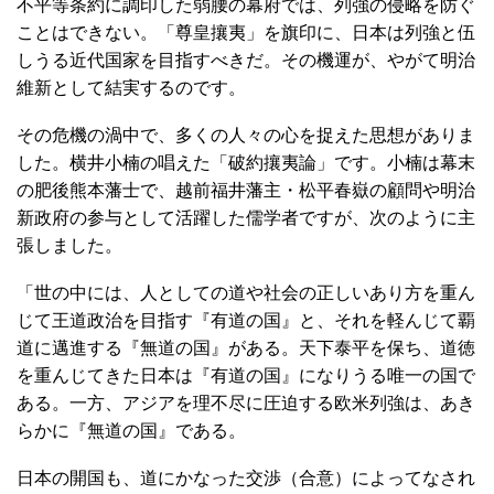
不平等条約に調印した弱腰の幕府では、列強の侵略を防ぐ
ことはできない。「尊皇攘夷」を旗印に、日本は列強と伍
しうる近代国家を目指すべきだ。その機運が、やがて明治
維新として結実するのです。
その危機の渦中で、多くの人々の心を捉えた思想がありま
した。横井小楠の唱えた「破約攘夷論」です。小楠は幕末
の肥後熊本藩士で、越前福井藩主・松平春嶽の顧問や明治
新政府の参与として活躍した儒学者ですが、次のように主
張しました。
「世の中には、人としての道や社会の正しいあり方を重ん
じて王道政治を目指す『有道の国』と、それを軽んじて覇
道に邁進する『無道の国』がある。天下泰平を保ち、道徳
を重んじてきた日本は『有道の国』になりうる唯一の国で
ある。一方、アジアを理不尽に圧迫する欧米列強は、あき
らかに『無道の国』である。
日本の開国も、道にかなった交渉（合意）によってなされ