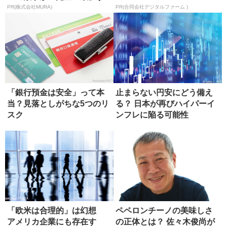
る方...
PR(株式会社MURA)
PR(合同会社デジタルファーム )
「銀行預金は安全」って本
止まらない円安にどう備え
当？見落としがちな5つのリ
る？ 日本が再びハイパーイ
スク
ンフレに陥る可能性
「欧米は合理的」は幻想
ペペロンチーノの美味しさ
アメリカ企業にも存在す
の正体とは？ 佐々木俊尚が