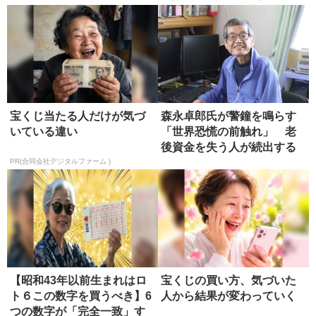
宝くじ当たる人だけが気づ
森永卓郎氏が警鐘を鳴らす
いている違い
「世界恐慌の前触れ」 老
後資金を失う人が続出する
未来
PR(合同会社デジタルファーム )
【昭和43年以前生まれはロ
宝くじの買い方、気づいた
ト６この数字を買うべき】6
人から結果が変わっていく
つの数字が「完全一致」す