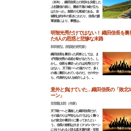
（1576）、織田信長との対決を決意した
上杉謙信の前に、難攻不落の城が立ち
はだかった。能登の七尾城である。 攻
城戦は約1年の長きにわたり、信長の援
軍派遣により、事態は...
明智光秀だけではない！ 織田信長を裏
た6人の思惑と悲惨な末路
和田裕弘（戦国史研究家）
織田信長を裏切った武将としては、ま
ず明智光秀の名前が挙がるだろう。し
かし、信長を裏切ったのは光秀だけで
はない。 天下統一への道のりで、多く
の者に裏切られているのだ。その中か
ら、代表的な6人を紹介しよう。 ...
意外と負けていた…織田信長の「敗北3
ーン」
安部龍太郎（作家）
天下統一へと邁進した織田信長だが、
その道のりは平坦なものではなく幾つ
もの敗北や裏切りに遭ってきたとい
う。 信長の敗戦は大きく3つのパターン
に分けられると語る直木賞作家・安部