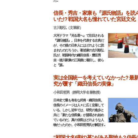
た...
信長・秀吉・家康も『源氏物語』を読
いた!? 戦国大名も憧れていた宮廷文化
古川順弘（文筆家）
大河ドラマ『光る君へ』で注目される
『源氏物語』。日本を代表する古典だ
が、その後の日本人にはどのように読
まれたのだろうか。著述家の古川順弘
氏が、戦国時代の織田信長・豊臣秀
吉・徳川家康の三英傑に着目し、彼ら
と『源...
実は全国統一を考えていなかった? 最
究が覆す「織田信長の実像」
小和田哲男（静岡大学名誉教授）
日本史で最も有名な武将・織田信長。
信長のイメージは人々に広く定着して
いる。しかし近年では、研究の進歩と
共に「新たな信長像」が提唱され始め
ているのだ。真の信長はどのような人
物だったのか。小和田哲男氏が解説す...
“戦国大名6割の墓”がある聖地も? 信長