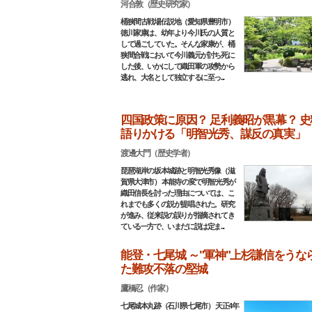
河合敦（歴史研究家）
桶狭間古戦場伝説地（愛知県豊明市）
徳川家康は、幼年より今川氏の人質と
して過ごしていた。そんな家康が、桶
狭間合戦において今川義元が討ち死に
した後、いかにして織田軍の攻勢から
逃れ、大名として独立するに至っ...
四国政策に原因？ 足利義昭が黒幕？ 史
語りかける「明智光秀、謀反の真実」
渡邊大門（歴史学者）
琵琶湖岸の坂本城跡と明智光秀像（滋
賀県大津市） 本能寺の変で明智光秀が
織田信長を討った理由については、こ
れまでも多くの説が提唱された。研究
が進み、従来説の誤りが指摘されてき
ている一方で、いまだに説は定ま...
能登・七尾城 ～"軍神"上杉謙信をうな
た難攻不落の堅城
鷹橋忍（作家）
七尾城本丸跡（石川県七尾市） 天正4年