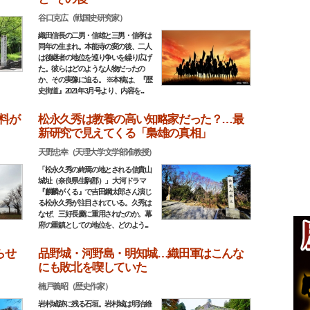
谷口克広（戦国史研究家）
織田信長の二男・信雄と三男・信孝は
同年の生まれ。本能寺の変の後、二人
は後継者の地位を巡り争いを繰り広げ
た。彼らはどのような人物だったの
か、その実像に迫る。 ※本稿は、『歴
史街道』2021年3月号より、内容を...
料が
松永久秀は教養の高い知略家だった？…最
新研究で見えてくる「梟雄の真相」
天野忠幸（天理大学文学部准教授）
「松永久秀の終焉の地とされる信貴山
城址（奈良県生駒郡）」 大河ドラマ
『麒麟がくる』で吉田鋼太郎さん演じ
る松永久秀が注目されている。久秀は
なぜ、三好長慶に重用されたのか。幕
府の重鎮としての地位を、どのよう...
らせ
品野城・河野島・明知城…織田軍はこんな
にも敗北を喫していた
楠戸義昭（歴史作家）
岩村城跡に残る石垣。岩村城は明治維