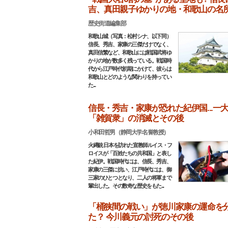
吉、真田親子ゆかりの地・和歌山の名
歴史街道編集部
和歌山城（写真：松村シナ、以下同）
信長、秀吉、家康の三傑だけでなく、
真田信繁など、和歌山には戦国武将ゆ
かりの地が数多く残っている。戦国時
代から江戸時代初期にかけて、彼らは
和歌山とどのような関わりを持ってい
た...
信長・秀吉・家康が恐れた紀伊国...一
「雑賀衆」の消滅とその後
小和田哲男（静岡大学名誉教授）
火縄銃 日本を訪れた宣教師ルイス・フ
ロイスが「百姓たちの共和国」と表し
た紀伊。戦国時代には、信長、秀吉、
家康の三傑に抗い、江戸時代には、御
三家のひとつとなり、二人の将軍まで
輩出した。その数奇な歴史をもた...
「桶狭間の戦い」が徳川家康の運命を
た？ 今川義元の討死のその後