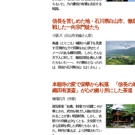
ちもいた。力の優劣が命運を左右する
戦国...
信長を苦しめた地・石川県白山市、徹
戦した一向宗門徒たち
小阪 大（白山市史編さん室）
鳥越（とりごえ）城跡から眼下を見渡
す 圧倒的な力で四隣をねじ伏せたイ
メージのある織田信長。 しかしそんな
天下人に対して、徹底抗戦を挑んだ者
たちもいた――。 その舞台となったの
は、現在の石川県白山（はくさん）...
本能寺の変で栄華から転落 「信長の
織田有楽斎」が心の拠り所にした茶道
橋場日月（作家）
国宝茶室「如庵」 戦場での活躍こそが
華とされ、武功を挙げた人物が注目さ
れることが多い戦国武将。しかし、合
戦での功績は少なくとも、文化面で大
きな足跡を残した武将たちもいまし
た。時代が違えば、より評価されてい