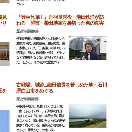
どの...
鶴見
『豊臣兄弟！』丹羽長秀役・池田鉄洋が訪
かり
ねる 盟友・柴田勝家を裏切った男の真実
歴史街道編集部
丹羽長秀役の池田鉄洋さん 戦国という
激動の時代。織田信長、豊臣秀吉、徳
川家康といった「三英傑」の華々しい
活躍は、歴史の教科書や小説、ドラマ
などで幾度となく語り継がれてきまし
た。 しかし、その巨大な歴史のう...
弟」
古戦場、城跡...織田信長を苦しめた地・石川
死を
県白山市をめぐる
歴史街道編集部
手取川 手取川、鳥越（とりごえ）城、
二曲（ふとげ）城…。石川県の白山
（はくさん）市には、織田信長に屈す
ることなく、戦い続けた人々の足跡が
数多く残っている。編集部が現地をた
どると、緑豊かなこの地に根...