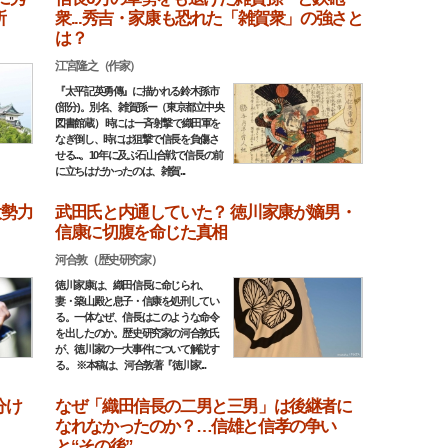
所
衆...秀吉・家康も恐れた「雑賀衆」の強さと
は？
江宮隆之（作家）
『太平記英勇傳』に描かれる鈴木孫市
(部分)。別名、雑賀孫ー（東京都立中央
図書館蔵） 時には一斉射撃で織田軍を
なぎ倒し、時には狙撃で信長を負傷さ
せる...。10年に及ぶ石山合戦で信長の前
に立ちはだかったのは、雑賀...
大勢力
武田氏と内通していた？ 徳川家康が嫡男・
信康に切腹を命じた真相
河合敦（歴史研究家）
徳川家康は、織田信長に命じられ、
妻・築山殿と息子・信康を処刑してい
る。一体なぜ、信長はこのような命令
を出したのか。歴史研究家の河合敦氏
が、徳川家の一大事件について解説す
る。 ※本稿は、河合敦著『徳川家...
分け
なぜ「織田信長の二男と三男」は後継者に
なれなかったのか？…信雄と信孝の争い
と“その後”