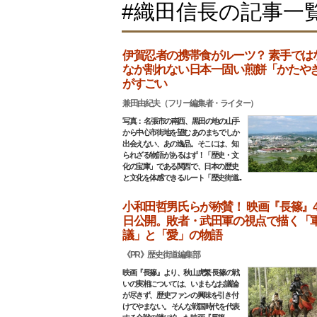
#織田信長の記事一
伊賀忍者の携帯食がルーツ？ 素手では
なか割れない日本一固い煎餅「かたや
がすごい
兼田由紀夫（フリー編集者・ライター）
写真： 名張市の南西、黒田の地の山手
から中心市街地を望む あのまちでしか
出会えない、あの逸品。そこには、知
られざる物語があるはず！「歴史・文
化の宝庫」である関西で、日本の歴史
と文化を体感できるルート「歴史街道...
小和田哲男氏らが称賛！ 映画『長篠』4
日公開。敗者・武田軍の視点で描く「
議」と「愛」の物語
《PR》歴史街道編集部
映画『長篠』より、秋山虎繁 長篠の戦
いの実相については、いまもなお議論
が尽きず、歴史ファンの興味を引き付
けてやまない。 そんな戦国時代を代表