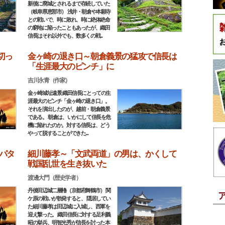
新後に廃城とされるまで存続していた
（岐阜県恵那市） 浅井・朝倉や本願寺
との戦いで、時に敗れ、時に絶体絶命
の窮地に陥ったこともあったが、織田
信長はそれ以外でも、数多くの戦...
切っ
金ヶ崎の退き口～朝倉義景の猛攻で信長は
「生涯最大のピンチ」に
吉川永青（作家）
金ヶ崎城址遠景 織田信長にとっての生
涯最大のピンチ「金ヶ崎の退き口」。
それを演出したのが、越前・朝倉義景
である。 朝倉は、いかにして信長を危
機に陥れたのか。対する信長は、どう
やって脱することができた...
パタ
細川藤孝～「文武両道」の男は、かくして
戦国乱世を生き抜いた
渡邊大門（歴史学者）
丹後田辺城二層櫓（京都府舞鶴市） 関
ケ原の戦いが勃発すると、 隠居してい
た細川藤孝は田辺城に入城し、西軍を
迎え撃った。 織田信長に対する足利義
昭の挙兵、明智光秀が信長を討った本