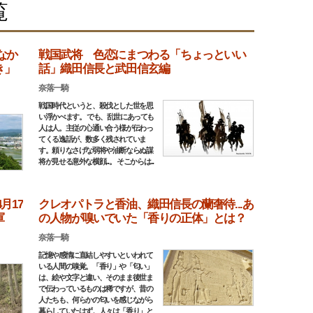
覧
なか
戦国武将 色恋にまつわる「ちょっといい
き」
話」織田信長と武田信玄編
奈落一騎
戦国時代というと、殺伐とした世を思
い浮かべます。 でも、乱世にあっても
人は人。主従の心通い合う様が伝わっ
てくる逸話が、数多く残されていま
す。頼りなさげな弱将や油断ならぬ謀
将が見せる意外な横顔...。 そこからは...
月17
クレオパトラと香油、織田信長の蘭奢待...あ
軍
の人物が嗅いでいた「香りの正体」とは？
奈落一騎
記憶や感情に直結しやすいといわれて
いる人間の嗅覚。「香り」や「匂い」
は、絵や文字と違い、そのまま後世ま
で伝わっているものは稀ですが、昔の
人たちも、何らかの匂いを感じながら
暮らしていたはず。人々は「香り」と