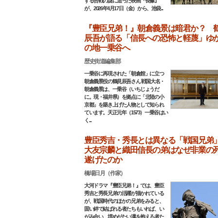
する合戦の謎に迫った映画『長篠』
が、2026年4月17日（金）から、池袋...
『豊臣兄弟！』朝倉義景は暗君か？ 
辰吾が語る「信長への恐怖と軽蔑」ゆ
の地一乗谷へ
歴史街道編集部
一乗谷に再現された「朝倉館」に立つ
朝倉義景役の鶴見辰吾さん 戦国大名・
朝倉義景は、一乗谷（いちじょうだ
に。現・福井県）を拠点に「北陸の小
京都」を築き上げた人物として知られ
ています。天正元年（1573）一乗谷はい
く...
豊臣秀吉・秀長とは異なる「戦国兄
大友宗麟と織田信長の弟はなぜ非業の
遂げたのか
橋場日月（作家）
大河ドラマ『豊臣兄弟！』では、豊臣
秀吉と秀長兄弟の活躍が描かれている
が、戦国時代のほかの兄弟をみると、
固い絆で結ばれる者たちもいれば、い
がみ合い、埋めがたい溝を抱える者た