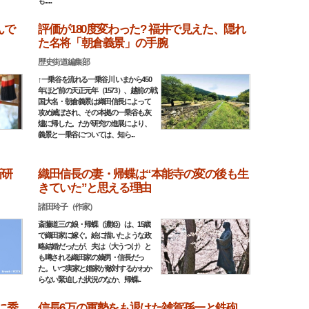
も......
んで
評価が180度変わった? 福井で見えた、隠れ
た名将「朝倉義景」の手腕
歴史街道編集部
↑一乗谷を流れる一乗谷川 いまから450
年ほど前の天正元年（1573）、越前の戦
国大名・朝倉義景は織田信長によって
攻め滅ぼされ、その本拠の一乗谷も灰
燼に帰した。だが研究の進展により、
義景と一乗谷については、知ら...
新研
織田信長の妻・帰蝶は“本能寺の変の後も生
きていた”と思える理由
諸田玲子（作家）
斎藤道三の娘・帰蝶（濃姫）は、15歳
で織田家に嫁ぐ。絵に描いたような政
略結婚だったが、夫は〈大うつけ〉と
も噂される織田家の嫡男・信長だっ
た。 いつ実家と婚家が敵対するかわか
らない緊迫した状況のなか、帰蝶...
に秀
信長6万の軍勢をも退けた雑賀孫一と鉄砲