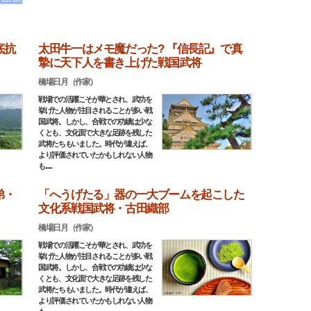
底抗
太田牛一はメモ魔だった? 『信長記』で真
摯に天下人を書き上げた戦国武将
橋場日月（作家）
戦場での活躍こそが華とされ、武功を
挙げた人物が注目されることが多い戦
国武将。しかし、合戦での功績は少な
くとも、文化面で大きな足跡を残した
武将たちもいました。時代が違えば、
より評価されていたかもしれない人物
も......
弟・
「へうげたる」器の一大ブームを起こした
文化系戦国武将・古田織部
橋場日月（作家）
戦場での活躍こそが華とされ、武功を
挙げた人物が注目されることが多い戦
国武将。しかし、合戦での功績は少な
くとも、文化面で大きな足跡を残した
武将たちもいました。時代が違えば、
より評価されていたかもしれない人物