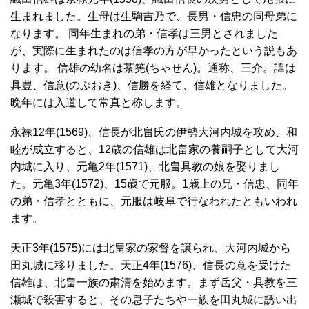
生まれました。生母は生駒吉乃で、長男・信忠の同母弟に
なります。 同年生まれの弟・信孝は三男とされました
が、実際に生まれたのは信孝の方が早かったという説もあ
ります。 信雄の幼名は茶筅(ちゃせん)。通称、三介。諱は
具豊、信意(のぶおき)、信勝を経て、信雄となりました。
晩年には入道して常真と称します。
永禄12年(1569)、信長が北畠氏の伊勢大河内城を攻め、和
睦が成立すると、12歳の信雄は北畠家の養嗣子として大河
内城に入り、元亀2年(1571)、北畠具教の娘を娶りまし
た。元亀3年(1572)、15歳で元服。1歳上の兄・信忠、同年
の弟・信孝とともに、元服は岐阜で行なわれたともいわれ
ます。
天正3年(1575)には北畠家の家督を譲られ、大河内城から
田丸城に移りました。天正4年(1576)、信長の意を受けた
信雄は、北畠一族の粛清を始めます。まず岳父・具教を三
瀬城で殺害すると、その息子たちや一族を田丸城に誘い出