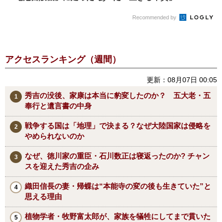
の頃”の...
Recommended by
アクセスランキング（週間）
更新：08月07日 00:05
秀吉の没後、家康は本当に豹変したのか？ 五大老・五
奉行と遺言書の中身
戦争する国は「地理」で決まる？なぜ大陸国家は侵略を
やめられないのか
なぜ、徳川家の重臣・石川数正は寝返ったのか? チャン
スを迎えた秀吉の企み
織田信長の妻・帰蝶は“本能寺の変の後も生きていた”と
思える理由
植物学者・牧野富太郎が、家族を犠牲にしてまで貫いた