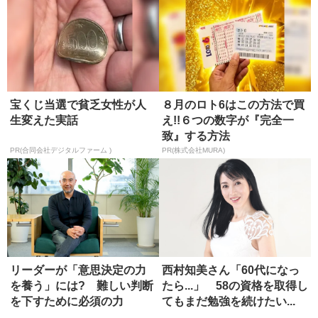
宝くじ当選で貧乏女性が人
８月のロト6はこの方法で買
生変えた実話
え!!６つの数字が『完全一
致』する方法
PR(合同会社デジタルファーム )
PR(株式会社MURA)
リーダーが「意思決定の力
西村知美さん「60代になっ
を養う」には? 難しい判断
たら...」 58の資格を取得し
を下すために必須の力
てもまだ勉強を続けたい...