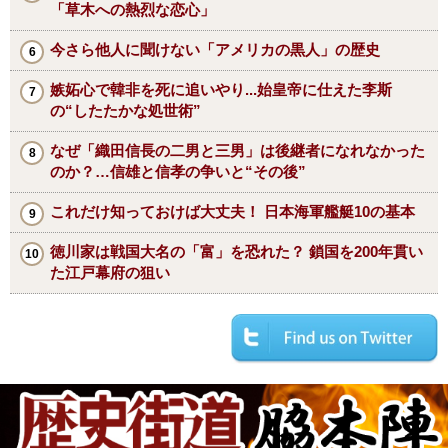
「草木への熱烈な恋心」
今さら他人に聞けない「アメリカの黒人」の歴史
嫉妬心で韓非を死に追いやり...始皇帝に仕えた李斯
の“したたかな処世術”
なぜ「織田信長の二男と三男」は後継者になれなかった
のか？…信雄と信孝の争いと“その後”
これだけ知っておけば大丈夫！ 日本海軍艦艇10の基本
徳川家は戦国大名の「富」を恐れた？ 鎖国を200年貫い
た江戸幕府の狙い