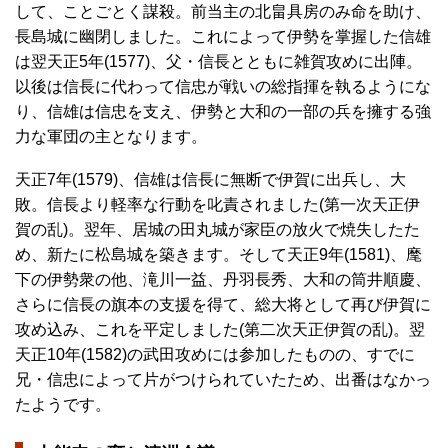
して、ことごとく謀殺。前当主の北畠具房のみ命を助け、
長島城に幽閉しました。これによって伊勢を掌握した信雄
は翌天正5年(1577)、父・信長とともに雑賀攻めに出陣。
以後は信長に代わって信忠が戦いの総指揮を執るようにな
り、信雄は信忠を支え、伊勢と大和の一部の兵を擁する強
力な軍団の主となります。
天正7年(1579)、信雄は信長に無断で伊賀に出兵し、大
敗。信長より軽率な行動を叱責されました(第一次天正伊
賀の乱)。翌年、居城の田丸城が家臣の放火で焼失したた
め、新たに松島城を築きます。そして天正9年(1581)、麾
下の伊勢衆の他、滝川一益、丹羽長秀、大和の筒井順慶、
さらに信長の旗本の支援を得て、総大将として再び伊賀に
攻め込み、これを平定しました(第二次天正伊賀の乱)。翌
天正10年(1582)の武田攻めには参加したものの、すでに
兄・信忠によって片がつけられていたため、出番はなかっ
たようです。