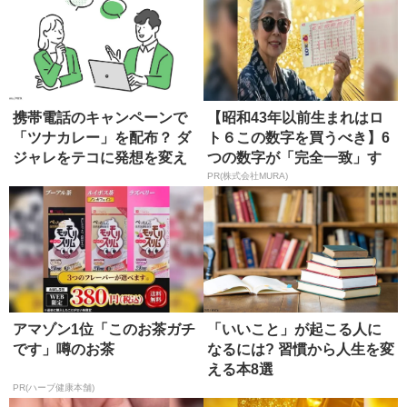
携帯電話のキャンペーンで
【昭和43年以前生まれはロ
「ツナカレー」を配布？ ダ
ト６この数字を買うべき】6
ジャレをテコに発想を変え
つの数字が「完全一致」す
る
る方...
PR(株式会社MURA)
アマゾン1位「このお茶ガチ
「いいこと」が起こる人に
です」噂のお茶
なるには? 習慣から人生を変
える本8選
PR(ハーブ健康本舗)