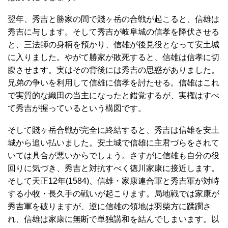
翌年、秀吉と勝家の間で賤ヶ岳の合戦が起こると、信雄は
秀吉に与します。そして秀吉が岐阜城の信孝を降伏させる
と、三法師の身柄を預かり、信雄が後見役となって安土城
に入りました。やがて勝家が敗死すると、信雄は信孝に切
腹させます。実はその背後には秀吉の思惑がありました。
兄弟の争いを利用して信雄に信孝を討たせる。信雄はこれ
で実質的な織田の当主になったと錯覚するが、実権はすべ
て秀吉が握っているという構図です。
そして賤ヶ岳合戦が完全に終結すると、秀吉は信雄を安土
城から追い払いました。安土城で信雄に主君づらをされて
いては具合が悪いからでしょう。さすがに信雄も自分の役
回りに気づき、秀吉と対抗すべく徳川家康に接近します。
そして天正12年(1584)、信雄・家康連合軍と秀吉軍が対峙
する小牧・長久手の戦いが起こります。局地戦では家康が
秀吉軍を破りますが、逆に信雄の領地は羽柴方に蹂躙さ
れ、信雄は家康に無断で単独講和を結んでしまいます。以