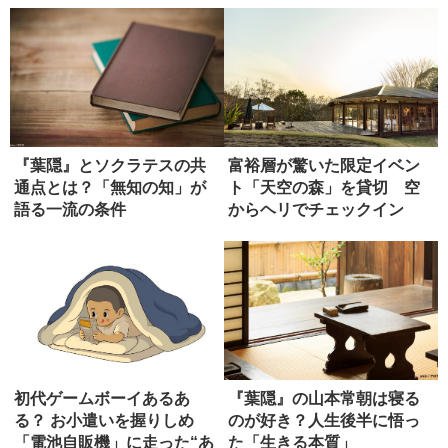
『葉隠』とソクラテスの共
富裕層が驚いた限定イベン
通点とは？「無知の知」が
ト「天空の森」を貸切 空
語る一流の条件
からヘリでチェックイン
初代ゲームボーイあるあ
『葉隠』の山本常朝は寝る
る？ お小遣いを握りしめ
のが好き？人生後半に悟っ
「電池自販機」に走った“あ
た「生きる本質」