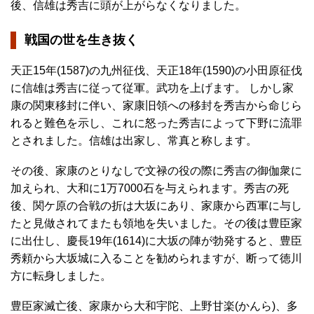
後、信雄は秀吉に頭が上がらなくなりました。
戦国の世を生き抜く
天正15年(1587)の九州征伐、天正18年(1590)の小田原征伐
に信雄は秀吉に従って従軍。武功を上げます。 しかし家
康の関東移封に伴い、家康旧領への移封を秀吉から命じら
れると難色を示し、これに怒った秀吉によって下野に流罪
とされました。信雄は出家し、常真と称します。
その後、家康のとりなしで文禄の役の際に秀吉の御伽衆に
加えられ、大和に1万7000石を与えられます。秀吉の死
後、関ケ原の合戦の折は大坂にあり、家康から西軍に与し
たと見做されてまたも領地を失いました。その後は豊臣家
に出仕し、慶長19年(1614)に大坂の陣が勃発すると、豊臣
秀頼から大坂城に入ることを勧められますが、断って徳川
方に転身しました。
豊臣家滅亡後、家康から大和宇陀、上野甘楽(かんら)、多