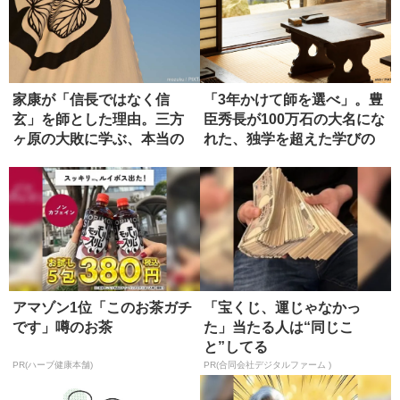
家康が「信長ではなく信
「3年かけて師を選べ」。豊
玄」を師とした理由。三方
臣秀長が100万石の大名にな
ヶ原の大敗に学ぶ、本当の
れた、独学を超えた学びの
師の選び方
正...
アマゾン1位「このお茶ガチ
「宝くじ、運じゃなかっ
です」噂のお茶
た」当たる人は“同じこ
と”してる
PR(ハーブ健康本舗)
PR(合同会社デジタルファーム )