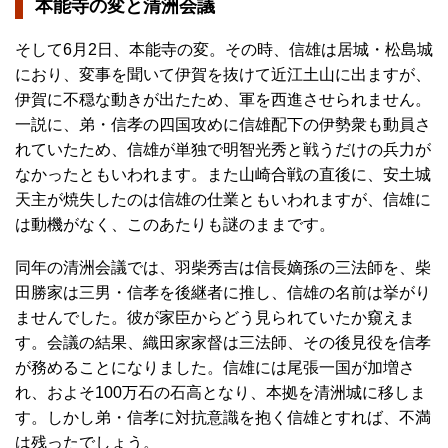
本能寺の変と清洲会議
そして6月2日、本能寺の変。その時、信雄は居城・松島城
におり、変事を聞いて伊賀を抜けて近江土山に出ますが、
伊賀に不穏な動きが出たため、軍を西進させられません。
一説に、弟・信孝の四国攻めに信雄配下の伊勢衆も動員さ
れていたため、信雄が単独で明智光秀と戦うだけの兵力が
なかったともいわれます。また山崎合戦の直後に、安土城
天主が焼失したのは信雄の仕業ともいわれますが、信雄に
は動機がなく、このあたりも謎のままです。
同年の清洲会議では、羽柴秀吉は信長嫡孫の三法師を、柴
田勝家は三男・信孝を後継者に推し、信雄の名前は挙がり
ませんでした。彼が家臣からどう見られていたか窺えま
す。会議の結果、織田家家督は三法師、その後見役を信孝
が務めることになりました。信雄には尾張一国が加増さ
れ、およそ100万石の石高となり、本拠を清洲城に移しま
す。しかし弟・信孝に対抗意識を抱く信雄とすれば、不満
は残ったでしょう。