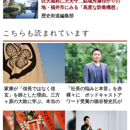
巨大城郭に大天守…結城秀康ゆかりの
地・福井市にみる「高度な防衛構想」
歴史街道編集部
こちらも読まれています
家康が「信長ではなく信
「社長の悩みと本音」を赤
玄」を師とした理由。三方
裸々に ポッドキャストア
ヶ原の大敗に学ぶ、本当の
ワード受賞の徳谷智史氏が
師の選び方
経営の本...