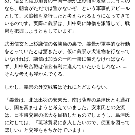
め、信玄と結ぶ加賀の一向一揆が上杉領を攻撃しようもの
なら、朝倉がただでは置かないぞ、という軍事的アピール
として、犬追物を挙行したと考えられるようになってきて
いるのです。実際に義景は、川中島に陣僧を派遣して、戦
局を把握しようともしています」
武田信玄と上杉謙信の名勝負の裏で、義景が軍事的な行動
をとっていたとは驚きだが、仮に義景が犬追物を行なって
いなければ、謙信は加賀の一向一揆に備えなければなら
ず、川中島合戦は信玄有利に進んでいたかもしれない......
そんな考えも浮かんでくる。
しかし、義景の外交戦略はそれにとどまらない。
「義景は、北は出羽の安東氏、南は薩摩の島津氏とも通好
し、国を富ませようと考えていました。安東氏との交流
は、日本海交易の拡大を目指したものでしょうし、島津氏
に対しては、『琉球貿易に参入したいので、便宜を図って
ほしい』と交渉をもちかけています」