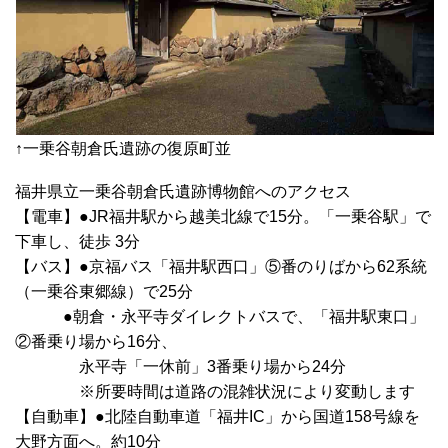
↑一乗谷朝倉氏遺跡の復原町並
福井県立一乗谷朝倉氏遺跡博物館へのアクセス
【電車】●JR福井駅から越美北線で15分。「一乗谷駅」で
下車し、徒歩 3分
【バス】●京福バス「福井駅西口」⑤番のりばから62系統
（一乗谷東郷線）で25分
●朝倉・永平寺ダイレクトバスで、「福井駅東口」
②番乗り場から16分、
永平寺「一休前」3番乗り場から24分
※所要時間は道路の混雑状況により変動します
【自動車】●北陸自動車道「福井IC」から国道158号線を
大野方面へ。約10分