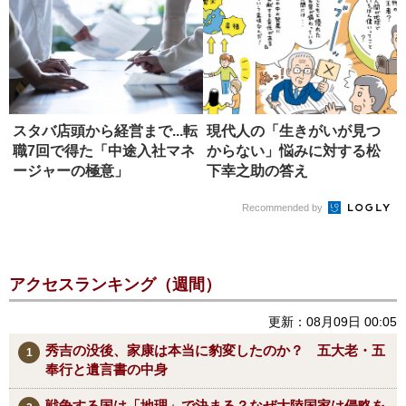
スタバ店頭から経営まで...転
現代人の「生きがいが見つ
職7回で得た「中途入社マネ
からない」悩みに対する松
ージャーの極意」
下幸之助の答え
Recommended by
アクセスランキング（週間）
更新：08月09日 00:05
秀吉の没後、家康は本当に豹変したのか？ 五大老・五
奉行と遺言書の中身
戦争する国は「地理」で決まる？なぜ大陸国家は侵略を