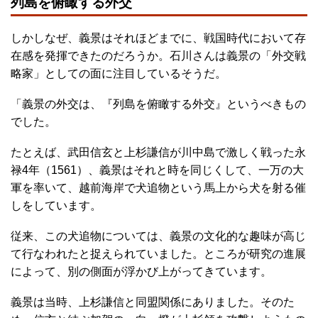
列島を俯瞰する外交
しかしなぜ、義景はそれほどまでに、戦国時代において存
在感を発揮できたのだろうか。石川さんは義景の「外交戦
略家」としての面に注目しているそうだ。
「義景の外交は、『列島を俯瞰する外交』というべきもの
でした。
たとえば、武田信玄と上杉謙信が川中島で激しく戦った永
禄4年（1561）、義景はそれと時を同じくして、一万の大
軍を率いて、越前海岸で犬追物という馬上から犬を射る催
しをしています。
従来、この犬追物については、義景の文化的な趣味が高じ
て行なわれたと捉えられていました。ところが研究の進展
によって、別の側面が浮かび上がってきています。
義景は当時、上杉謙信と同盟関係にありました。そのた