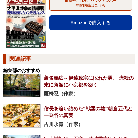
最新号、目次、バックナンバー
年間購読はこちら
Amazonで購入する
関連記事
編集部のおすすめ
蘆名義広～伊達政宗に敗れた男、 流転の
末に角館に小京都を築く
鷹橋忍（作家）
信長を追い詰めた“戦国の雄”朝倉五代と
一乗谷の真実
吉川永青（作家）