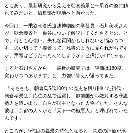
ともあり、最新研究から見える朝倉義景と一乗谷の姿に触
れてみたいと、編集部が現地へと向かった。
今回は、一乗谷朝倉氏遺跡博物館の学芸員・石川美咲さん
が、朝倉義景と一乗谷について解説してくださるとのこと
で、何とも心強い。失礼な質問かもしれないと悩みつつ
も、思い切って「義景って、凡将のように見られがちです
が、実際はどうだったんでしょうか」と投げかけてみる。
すると石川さんから、「最近の研究では、評価は180度、
変わりつつあります」と、力強い答えが返ってきた。
「そもそも、朝倉氏5代100年の歴史を切り開いた初代・
朝倉孝景は、応仁の乱で活躍し、越前国から敵対する守護
勢力を追い出し、自らが国主となった人物でした。そんな
彼は、京都の人々から『天下一の極悪人』と呼ばれていた
んです」
ところが、5代目の義景の時代となると、真逆の評価が浮