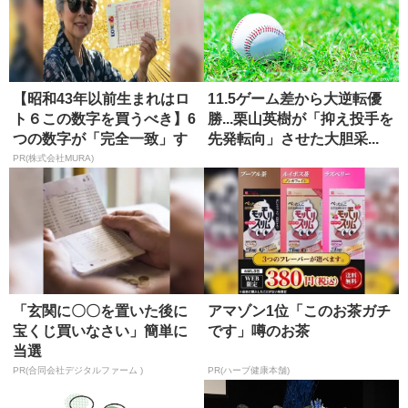
【昭和43年以前生まれはロ
11.5ゲーム差から大逆転優
ト６この数字を買うべき】6
勝...栗山英樹が「抑え投手を
つの数字が「完全一致」す
先発転向」させた大胆采...
る方...
PR(株式会社MURA)
「玄関に〇〇を置いた後に
アマゾン1位「このお茶ガチ
宝くじ買いなさい」簡単に
です」噂のお茶
当選
PR(合同会社デジタルファーム )
PR(ハーブ健康本舗)