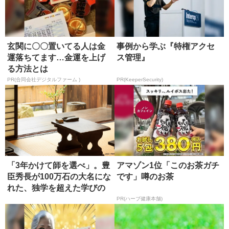
玄関に〇〇置いてる人は金
事例から学ぶ『特権アクセ
運落ちてます…金運を上げ
ス管理』
る方法とは
PR(合同会社デジタルファーム )
PR(KeeperSecurity)
「3年かけて師を選べ」。豊
アマゾン1位「このお茶ガチ
臣秀長が100万石の大名にな
です」噂のお茶
れた、独学を超えた学びの
正...
PR(ハーブ健康本舗)