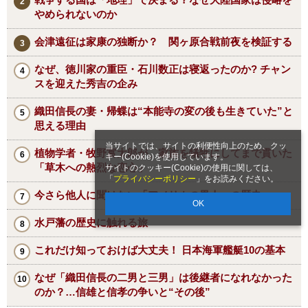
やめられないのか
会津遠征は家康の独断か？ 関ヶ原合戦前夜を検証する
なぜ、徳川家の重臣・石川数正は寝返ったのか? チャン
スを迎えた秀吉の企み
織田信長の妻・帰蝶は“本能寺の変の後も生きていた”と
思える理由
当サイトでは、サイトの利便性向上のため、クッ
植物学者・牧野富太郎が、家族を犠牲にしてまで貫いた
キー(Cookie)を使用しています。
「草木への熱烈な恋心」
サイトのクッキー(Cookie)の使用に関しては、
「
プライバシーポリシー
」をお読みください。
今さら他人に聞けない「アメリカの黒人」の歴史
OK
水戸藩の歴史に触れる旅
これだけ知っておけば大丈夫！ 日本海軍艦艇10の基本
なぜ「織田信長の二男と三男」は後継者になれなかった
のか？…信雄と信孝の争いと“その後”