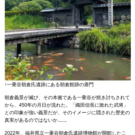
↑一乗谷朝倉氏遺跡にある朝倉館跡の唐門
朝倉義景が滅び、その本拠である一乗谷が焼き討ちされて
から、450年の月日が流れた。「織田信長に敗れた武将」
との印象が強い義景だが、そのイメージに隠された歴史の
真実があるのではないか......。
2022年、福井県立一乗谷朝倉氏遺跡博物館が開館したこ