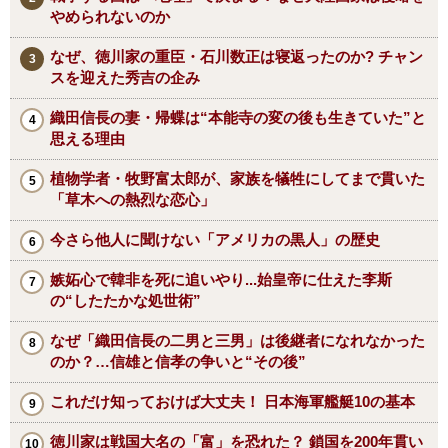
やめられないのか
なぜ、徳川家の重臣・石川数正は寝返ったのか? チャン
スを迎えた秀吉の企み
織田信長の妻・帰蝶は“本能寺の変の後も生きていた”と
思える理由
植物学者・牧野富太郎が、家族を犠牲にしてまで貫いた
「草木への熱烈な恋心」
今さら他人に聞けない「アメリカの黒人」の歴史
嫉妬心で韓非を死に追いやり...始皇帝に仕えた李斯
の“したたかな処世術”
なぜ「織田信長の二男と三男」は後継者になれなかった
のか？…信雄と信孝の争いと“その後”
これだけ知っておけば大丈夫！ 日本海軍艦艇10の基本
徳川家は戦国大名の「富」を恐れた？ 鎖国を200年貫い