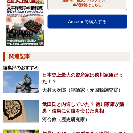
最新号、目次、バックナンバー
年間購読はこちら
Amazonで購入する
関連記事
編集部のおすすめ
日本史上最大の資産家は徳川家康だっ
た！？
大村大次郎（評論家・元国税調査官）
武田氏と内通していた？ 徳川家康が嫡
男・信康に切腹を命じた真相
河合敦（歴史研究家）