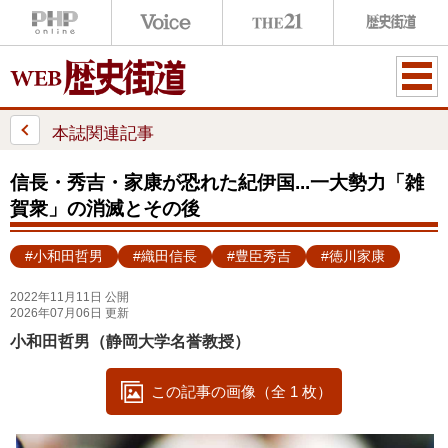
ME
NU
本誌関連記事
信長・秀吉・家康が恐れた紀伊国...一大勢力「雑
賀衆」の消滅とその後
#小和田哲男
#織田信長
#豊臣秀吉
#徳川家康
2022年11月11日 公開
2026年07月06日 更新
小和田哲男（静岡大学名誉教授）
この記事の画像（全 1 枚）