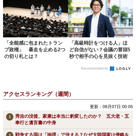
「全能感に包まれたトラン
「高級時計をつける人」ほ
プ政権」 暴走を止める2つ
ど自信がない？会議の冒頭5
の切り札とは？
秒で相手の心を見抜く技術
Recommended by
アクセスランキング（週間）
更新：08月07日 00:05
秀吉の没後、家康は本当に豹変したのか？ 五大老・五
奉行と遺言書の中身
戦争する国は「地理」で決まる？なぜ大陸国家は侵略を