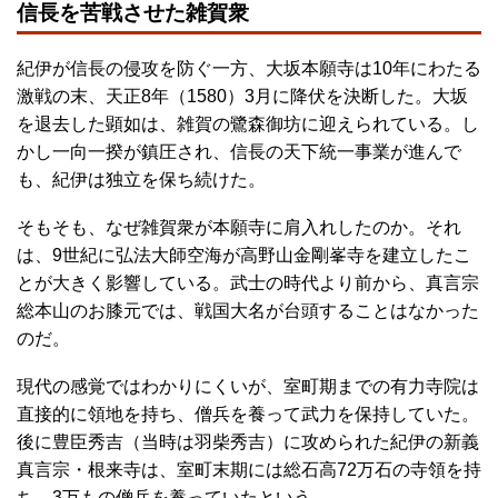
信長を苦戦させた雑賀衆
紀伊が信長の侵攻を防ぐ一方、大坂本願寺は10年にわたる
激戦の末、天正8年（1580）3月に降伏を決断した。大坂
を退去した顕如は、雑賀の鷺森御坊に迎えられている。し
かし一向一揆が鎮圧され、信長の天下統一事業が進んで
も、紀伊は独立を保ち続けた。
そもそも、なぜ雑賀衆が本願寺に肩入れしたのか。それ
は、9世紀に弘法大師空海が高野山金剛峯寺を建立したこ
とが大きく影響している。武士の時代より前から、真言宗
総本山のお膝元では、戦国大名が台頭することはなかった
のだ。
現代の感覚ではわかりにくいが、室町期までの有力寺院は
直接的に領地を持ち、僧兵を養って武力を保持していた。
後に豊臣秀吉（当時は羽柴秀吉）に攻められた紀伊の新義
真言宗・根来寺は、室町末期には総石高72万石の寺領を持
ち、3万もの僧兵を養っていたという。