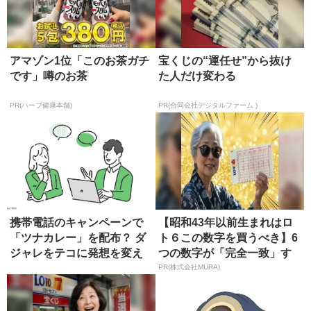
アマゾン1位「このお茶ガチ
宝くじの“運任せ”から抜け
です」噂のお茶
た人だけ変わる
PR(ハーブ健康本舗)
PR(合同会社デジタルファーム )
携帯電話のキャンペーンで
【昭和43年以前生まれはロ
「ツナカレー」を配布？ ダ
ト６この数字を買うべき】6
ジャレをテコに発想を変え
つの数字が「完全一致」す
る
る方...
PR(株式会社MURA)