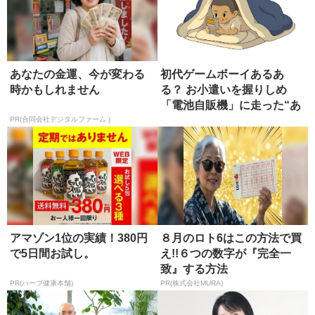
あなたの金運、今が変わる
初代ゲームボーイあるあ
時かもしれません
る？ お小遣いを握りしめ
「電池自販機」に走った“あ
の頃”の...
PR(合同会社デジタルファーム )
アマゾン1位の実績！380円
８月のロト6はこの方法で買
で5日間お試し。
え!!６つの数字が『完全一
致』する方法
PR(ハーブ健康本舗)
PR(株式会社MURA)