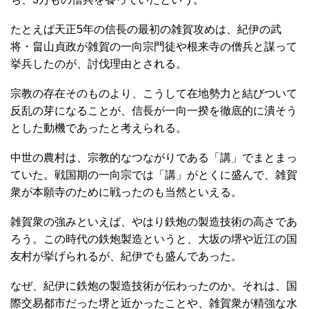
たとえば天正5年の信長の最初の雑賀攻めは、紀伊の武
将・畠山貞政が雑賀の一向宗門徒や根来寺の僧兵と謀って
挙兵したのが、討伐理由とされる。
宗教の存在そのものより、こうして在地勢力と結びついて
反乱の芽になることが、信長が一向一揆を徹底的に潰そう
とした動機であったと考えられる。
中世の農村は、宗教的なつながりである「講」でまとまっ
ていた。戦国期の一向宗では「講」がとくに盛んで、雑賀
衆が本願寺のために戦ったのも当然といえる。
雑賀衆の強みといえば、やはり鉄炮の製造技術の高さであ
ろう。この時代の鉄炮製造というと、大坂の堺や近江の国
友村が挙げられるが、紀伊でも盛んであった。
なぜ、紀伊に鉄炮の製造技術が伝わったのか。それは、国
際交易都市だった堺と近かったことや、雑賀衆が精強な水