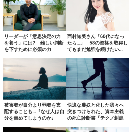
リーダーが「意思決定の力
西村知美さん「60代になっ
を養う」には? 難しい判断
たら...」 58の資格を取得し
を下すために必須の力
てもまだ勉強を続けたい...
被害者が自分より弱者を支
快適な農奴と化した我々へ
配することも...『なぜ人は自
突きつけられた、資本主義
分を責めてしまうのか』
の死亡診断書『テクノ封建
【書...
制』【書...