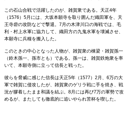
この石山合戦で活躍したのが、雑賀衆である。天正4年
（1576）5月には、大坂本願寺を取り囲んだ織田軍を、天
王寺砦の攻防などで撃退。7月の木津川口の海戦では、毛
利・村上水軍に協力して、織田方の九鬼水軍を壊滅させ、
本願寺に兵糧を搬入した。
このときの中心となった人物が、雑賀衆の棟梁・雑賀孫一
（鈴木孫一、孫市とも）である。孫一は、雑賀鉄炮衆を率
いて、本願寺側に立って信長と戦った。
彼らを脅威に感じた信長は天正5年（1577）2月、6万の大
軍で雑賀に侵攻したが、雑賀衆のゲリラ戦に手を焼き、戦
況が膠着したまま和議を結ぶ。8月には再び7万の軍勢で攻
めるが、またしても徹底的に追いやられ苦杯を喫した。