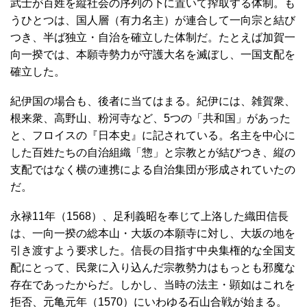
武士が百姓を縦社会の序列の下に置いて搾取する体制。も
うひとつは、国人層（有力名主）が連合して一向宗と結び
つき、半ば独立・自治を確立した体制だ。たとえば加賀一
向一揆では、本願寺勢力が守護大名を滅ぼし、一国支配を
確立した。
紀伊国の場合も、後者に当てはまる。紀伊には、雑賀衆、
根来衆、高野山、粉河寺など、5つの「共和国」があった
と、フロイスの『日本史』に記されている。名主を中心に
した百姓たちの自治組織「惣」と宗教とが結びつき、縦の
支配ではなく横の連携による自治集団が形成されていたの
だ。
永禄11年（1568）、足利義昭を奉じて上洛した織田信長
は、一向一揆の総本山・大坂の本願寺に対し、大坂の地を
引き渡すよう要求した。信長の目指す中央集権的な全国支
配にとって、民衆に入り込んだ宗教勢力はもっとも邪魔な
存在であったからだ。しかし、当時の法主・顕如はこれを
拒否、元亀元年（1570）にいわゆる石山合戦が始まる。