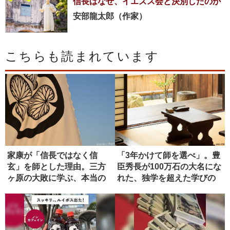
信長はなぜ、イエズス会と決別したのか
安部龍太郎（作家）
こちらも読まれています
家康が「信長ではなく信
「3年かけて師を選べ」。豊
玄」を師とした理由。三方
臣秀長が100万石の大名にな
ヶ原の大敗に学ぶ、本当の
れた、独学を超えた学びの
師の選び方
正...