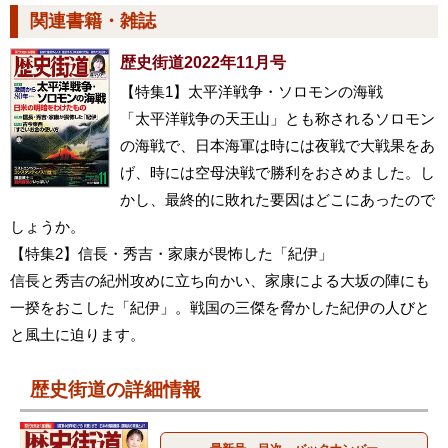
関連書籍・雑誌
歴史街道2022年11月号
【特集1】太平洋戦争・ソロモンの海戦
「太平洋戦争の天王山」とも称されるソロモン
の海戦で、日本海軍は時には夜戦で大戦果をあ
げ、時には空母決戦で勝利をおさめました。し
かし、最終的に敗れた要因はどこにあったので
しょうか。
【特集2】信長・秀吉・家康が畏怖した「紀伊」
信長と秀吉の紀州攻めに立ち向かい、家康による大坂の陣にも
一揆をおこした「紀伊」。戦国の三傑を脅かした紀伊の人びと
と風土に迫ります。
歴史街道の詳細情報