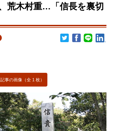
、荒木村重…「信長を裏切
記事の画像（全 1 枚）