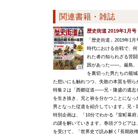
関連書籍・雑誌
歴史街道 2019年1月号
「歴史街道」2019年
時代における合戦で、何
れた者の知られざる苦闘
因があった――。厳島、
を裏切った男たちの籠城
た想いにも触れつつ、失敗の本質を明ら
特集２は「西郷従道――兄・隆盛の遺志
を生き抜き、兄と袂を分かつことになっ
男となった従道を紹介しています。兄・
特別企画は、「10分でわかる『室町幕
の謎を解いていきます。巻頭グラビアは
を受けて、「世界史で読み解く｢長期政