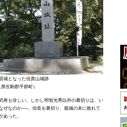
居城となった信貴山城跡
良県生駒郡平群町）
武将も珍しい。しかし明智光秀以外の裏切りは、い
なぜなのか──。信長を裏切り、籠城の末に敗れて
があった。