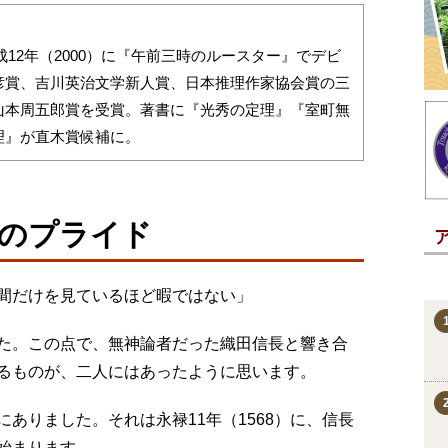
成12年（2000）に『午前三時のルースター』でデビ
彦賞、吉川英治文学新人賞、日本推理作家協会賞の三
山本周五郎賞を受賞。著書に『光秀の定理』『室町無
理』が直木賞候補に。
のプライド
間だけを見ているほど暇ではない」
た。この点で、無神論者だった織田信長と響き合
るものが、二人にはあったように思います。
ありました。それは永禄11年（1568）に、信長
始まります。