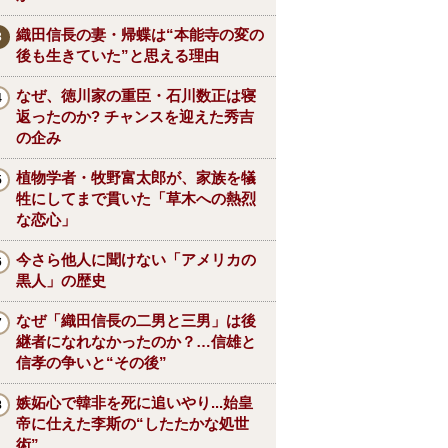
織田信長の妻・帰蝶は“本能寺の変の
後も生きていた”と思える理由
なぜ、徳川家の重臣・石川数正は寝
返ったのか? チャンスを迎えた秀吉
の企み
植物学者・牧野富太郎が、家族を犠
牲にしてまで貫いた「草木への熱烈
な恋心」
今さら他人に聞けない「アメリカの
黒人」の歴史
なぜ「織田信長の二男と三男」は後
継者になれなかったのか？…信雄と
信孝の争いと“その後”
嫉妬心で韓非を死に追いやり...始皇
帝に仕えた李斯の“したたかな処世
術”