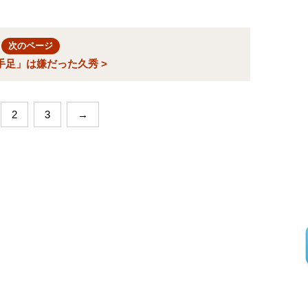
次のページ
手足」は嫌だった久秀 >
2
3
→