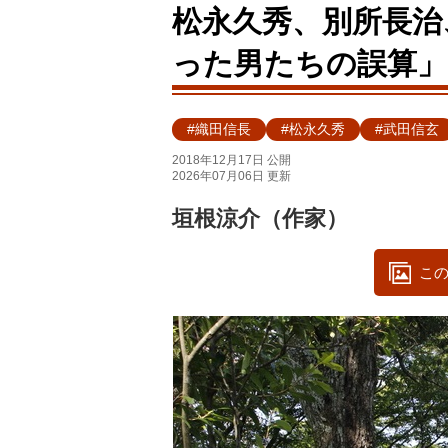
松永久秀、別所長治
った男たちの誤算」
#織田信長
#松永久秀
#武田信玄
2018年12月17日 公開
2026年07月06日 更新
垣根涼介（作家）
この