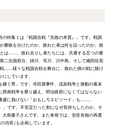
1月号の特集１は「戦国合戦『失敗の本質』」です。戦国
か勝敗を分けたのか。敗れた者は何を誤ったのか。敗
とは……。敗れ去りし者たちには、共通する五つの要
第二次国府台、姉川、耳川、川中島、そして織田信長
戦……様々な戦国合戦を舞台に、敗れた側の戦に賭け
かにしています。
を継ぐ男」です。寺田屋事件、戊辰戦争と激動の幕末
た西南戦争を乗り越え、明治政府になくてはならない
隆盛に負けない「おもしろエピソード」も……。
府』」です。不安定だった割になぜ長持ちしたのか。そ
、大島優子さんです。また単発では、安倍首相の再選
権の功罪｣も企画しています。