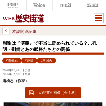
ME
NU
本誌関連記事
周瑜は『演義』で不当に貶められている？…孔
明・劉備とあの武将たちとの関係
#鷹橋忍
#曹操
#三国志
2020年12月28日 公開
2026年07月06日 更新
鷹橋忍（作家）
この記事の画像（全 1 枚）