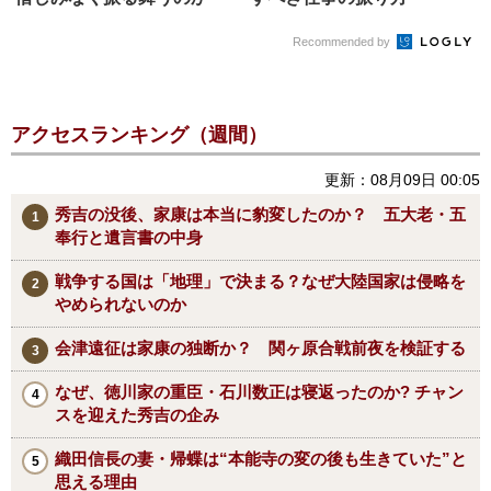
Recommended by
アクセスランキング（週間）
更新：08月09日 00:05
秀吉の没後、家康は本当に豹変したのか？ 五大老・五
奉行と遺言書の中身
戦争する国は「地理」で決まる？なぜ大陸国家は侵略を
やめられないのか
会津遠征は家康の独断か？ 関ヶ原合戦前夜を検証する
なぜ、徳川家の重臣・石川数正は寝返ったのか? チャン
スを迎えた秀吉の企み
織田信長の妻・帰蝶は“本能寺の変の後も生きていた”と
思える理由