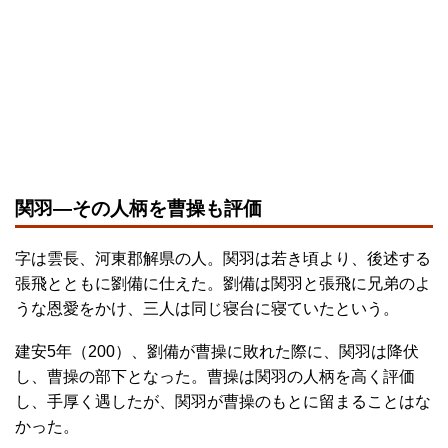
関羽―その人柄を曹操も評価
字は雲長、河東郡解県の人。関羽は若き頃より、後述する
張飛とともに劉備に仕えた。劉備は関羽と張飛に兄弟のよ
うな恩愛をかけ、三人は同じ寝台に寝ていたという。
建安5年（200）、劉備が曹操に敗れた際に、関羽は降伏
し、曹操の部下となった。曹操は関羽の人柄を高く評価
し、手厚く遇したが、関羽が曹操のもとに留まることはな
かった。