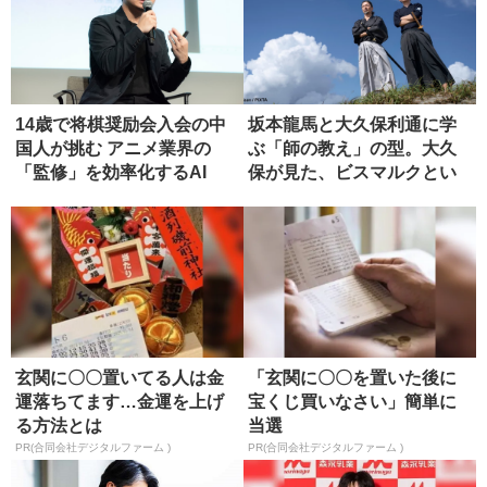
14歳で将棋奨励会入会の中
坂本龍馬と大久保利通に学
国人が挑む アニメ業界の
ぶ「師の教え」の型。大久
「監修」を効率化するAI
保が見た、ビスマルクとい
う究極の...
玄関に〇〇置いてる人は金
「玄関に〇〇を置いた後に
運落ちてます…金運を上げ
宝くじ買いなさい」簡単に
る方法とは
当選
PR(合同会社デジタルファーム )
PR(合同会社デジタルファーム )