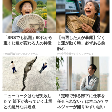
「SNSでも話題」60代から
【当選した人が暴露】宝く
宝くじ運が変わる人の特徴
じ運が動く時、必ずある前
触れ
PR(合同会社デジタルファーム )
PR(合同会社デジタルファーム )
ニューコークはなぜ失敗し
「定時で帰る部下に仕事を
た？ 部下が去っていく上司
任せられない」は本当か? マ
との意外な共通点
ネジャーが陥りやすい思い