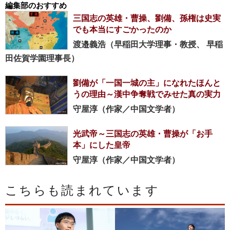
編集部のおすすめ
三国志の英雄・曹操、劉備、孫権は史実
でも本当にすごかったのか
渡邉義浩（早稲田大学理事・教授、 早稲
田佐賀学園理事長）
劉備が「一国一城の主」になれたほんと
うの理由～漢中争奪戦でみせた真の実力
守屋淳（作家／中国文学者）
光武帝～三国志の英雄・曹操が「お手
本」にした皇帝
守屋淳（作家／中国文学者）
こちらも読まれています