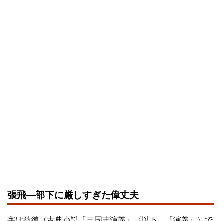
張飛―部下に厳しすぎた偉丈夫
字は益徳（古典小説『三国志演義』〈以下、『演義』〉で