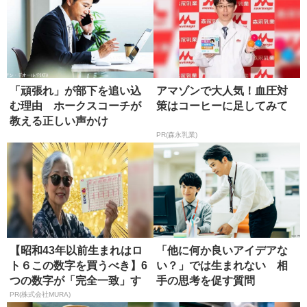
「頑張れ」が部下を追い込
アマゾンで大人気！血圧対
む理由 ホークスコーチが
策はコーヒーに足してみて
教える正しい声かけ
PR(森永乳業)
【昭和43年以前生まれはロ
「他に何か良いアイデアな
ト６この数字を買うべき】6
い？」では生まれない 相
つの数字が「完全一致」す
手の思考を促す質問
る方...
PR(株式会社MURA)