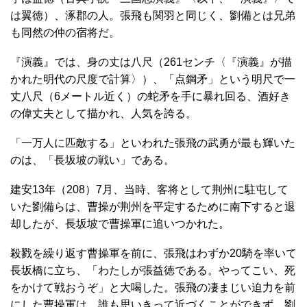
は翼徳）、涿郡の人。張飛も関羽と同じく、劉備とは兄弟
も同然の仲の宿将だ。
『演義』では、身の丈は八尺（261センチ〈『演義』が描
かれた明代の尺度で計算〉）、「点鋼矛」という明尺で一
丈八尺（6メートル近く）の蛇矛を手に暴れ回る、酒好き
の偉丈夫として描かれ、人気を誇る。
「一万人に匹敵する」といわれた張飛の武勇が最も輝いた
のは、「長坂坡の戦い」である。
建安13年（208）7月、当時、客将として荆州に駐屯して
いた劉備らは、曹操が荆州を平定するために南下すると退
却したが、長坂坡で曹操軍に追いつかれた。
殺戮を繰り返す曹操軍を前に、張飛はわずか20騎を率いて
長坂橋に立ち、「わたしが張益徳である。やってこい、死
をかけて戦おうぞ」と大喝した。張飛の凄まじい迫力を前
にした曹操軍は、誰も思いきって近づくことができず、劉