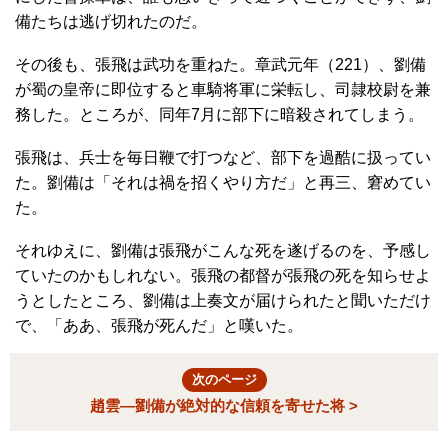
備たちは逃げ切れたのだ。
その後も、張飛は武功を重ねた。章武元年（221）、劉備
が蜀の皇帝に即位すると車騎将軍に栄転し、司隷校尉を兼
務した。ところが、同年7月に部下に暗殺されてしまう。
張飛は、兵士を毎日鞭で打つなど、部下を過酷に扱ってい
た。劉備は「それは禍を招くやり方だ」と再三、窘めてい
た。
それゆえに、劉備は張飛がこんな死を遂げるのを、予感し
ていたのかもしれない。張飛の都督が張飛の死を知らせよ
うとしたところ、劉備は上奏文が届けられたと聞いただけ
で、「ああ、張飛が死んだ」と嘆いた。
次のページ
趙雲―劉備が絶対的な信頼を寄せた将 >