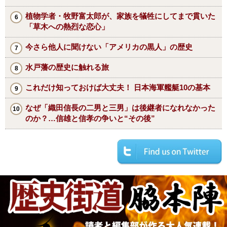
植物学者・牧野富太郎が、家族を犠牲にしてまで貫いた
「草木への熱烈な恋心」
今さら他人に聞けない「アメリカの黒人」の歴史
水戸藩の歴史に触れる旅
これだけ知っておけば大丈夫！ 日本海軍艦艇10の基本
なぜ「織田信長の二男と三男」は後継者になれなかった
のか？…信雄と信孝の争いと“その後”