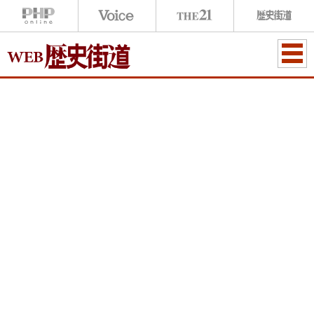
ME
NU