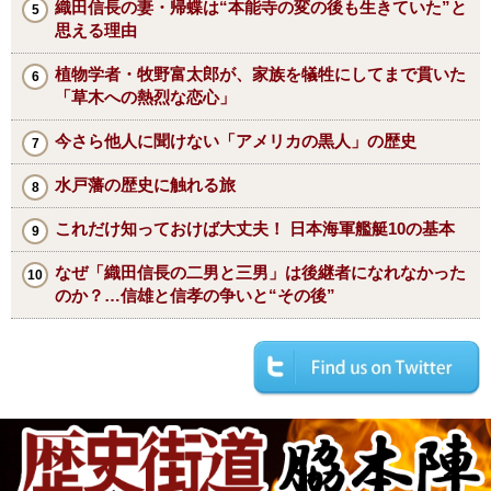
織田信長の妻・帰蝶は“本能寺の変の後も生きていた”と
思える理由
植物学者・牧野富太郎が、家族を犠牲にしてまで貫いた
「草木への熱烈な恋心」
今さら他人に聞けない「アメリカの黒人」の歴史
水戸藩の歴史に触れる旅
これだけ知っておけば大丈夫！ 日本海軍艦艇10の基本
なぜ「織田信長の二男と三男」は後継者になれなかった
のか？…信雄と信孝の争いと“その後”