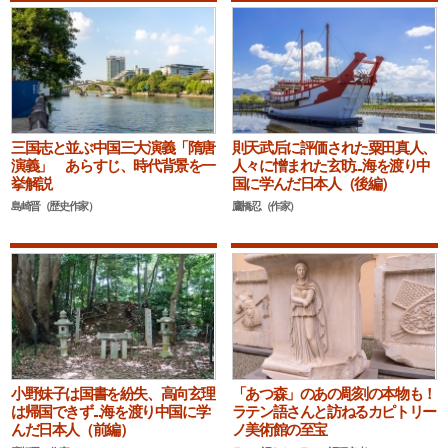
三国志と並ぶ中国三大演義「隋唐
則天武后に評価された粟田真人、
演義」 あらすじ、時代背景を一
人々に憎まれた玄昉...海を渡り中
挙解説
国に学んだ日本人（後編）
島崎晋（歴史作家）
鷹橋忍（作家）
小野妹子は国書を紛失、高向玄理
「あつ森」のあの彫刻の本物も！
は帰国できず...海を渡り中国に学
ラテン語さんと訪ねるカピトリー
んだ日本人（前編）
ノ美術館の至宝