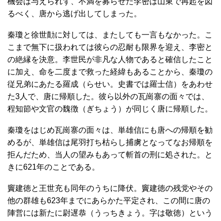
機会は与えられず、不満を募らせた李密は山東で再起を図
るべく、唐から逃げ出してしまった。
秦瓊と徐世勣に対しては、またしても一言もなかった。こ
こまで無下に扱われては彼らの忍耐も限界を迎え、李密と
の絶縁を決意。李世民が非凡な人物であると確信したこと
に加え、命を二度まで救った経緯もあることから、秦瓊の
従兄弟にあたる羅成（らせい。史書では羅士信）をあわせ
た3人で、唐に帰順した。彼ら以外の瓦崗寨の面々では、
程知節や文官の魏徴（ぎちょう）が同じく唐に帰順した。
秦瓊をはじめ瓦崗寨の面々は、単雄信にも唐への帰順を勧
めるが、単雄信は尾羽打ち枯らし捕虜となってなお帰順を
拒んだため、当人の望みもあって斬首の刑に処された。と
きに621年のことである。
竇建徳と王世充も同年のうちに降伏。竇建徳の残党やその
他の群雄も623年までにあらかた平定され、この間に唐の
陣営には新たに尉遅恭（うっちきょう。字は敬徳）という