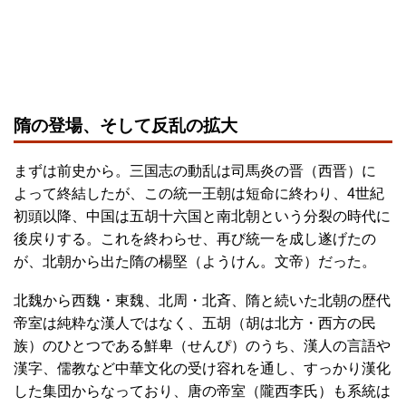
隋の登場、そして反乱の拡大
まずは前史から。三国志の動乱は司馬炎の晋（西晋）に
よって終結したが、この統一王朝は短命に終わり、4世紀
初頭以降、中国は五胡十六国と南北朝という分裂の時代に
後戻りする。これを終わらせ、再び統一を成し遂げたの
が、北朝から出た隋の楊堅（ようけん。文帝）だった。
北魏から西魏・東魏、北周・北斉、隋と続いた北朝の歴代
帝室は純粋な漢人ではなく、五胡（胡は北方・西方の民
族）のひとつである鮮卑（せんぴ）のうち、漢人の言語や
漢字、儒教など中華文化の受け容れを通し、すっかり漢化
した集団からなっており、唐の帝室（隴西李氏）も系統は