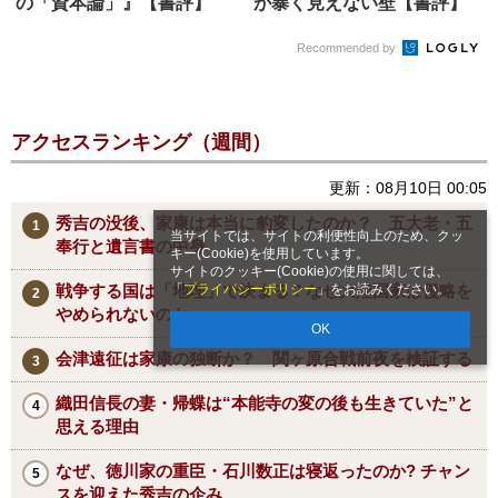
の「資本論」』【書評】
が暴く見えない壁【書評】
Recommended by
アクセスランキング（週間）
更新：08月10日 00:05
秀吉の没後、家康は本当に豹変したのか？ 五大老・五
当サイトでは、サイトの利便性向上のため、クッ
奉行と遺言書の中身
キー(Cookie)を使用しています。
サイトのクッキー(Cookie)の使用に関しては、
「
プライバシーポリシー
」をお読みください。
戦争する国は「地理」で決まる？なぜ大陸国家は侵略を
やめられないのか
OK
会津遠征は家康の独断か？ 関ヶ原合戦前夜を検証する
織田信長の妻・帰蝶は“本能寺の変の後も生きていた”と
思える理由
なぜ、徳川家の重臣・石川数正は寝返ったのか? チャン
スを迎えた秀吉の企み