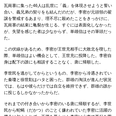
瓦崗寨に集った46人は乱世に「義」を体現させようと誓い
合い、義兄弟の契りをも結んだのだが、李密が元頭領の翟
譲を警戒するあまり、理不尽に殺めたことをきっかけに、
瓦崗寨の結束に亀裂が生じる。すぐには表面化しなかった
が、失望を感じた者は少なからず、単雄信はその筆頭だっ
た。
この伏線があるため、李密が王世充相手に大敗北を喫した
際、単雄信はよい機会として、王世充に投降した。李密自
身は配下の誰にも相談することなく、唐に帰順した。
李世民を逃がしてからというもの、李密から冷遇されてい
た秦瓊と徐世勣はハタと困った。群雄の淘汰が進んだ状況
では、もはや彼らだけでは自立を維持できず、群雄の誰か
に投じるしかなかったからだ。
それまでの付き合いから李密のいる唐に帰順するが、李世
民から蛇蝎（だかつ）のごとく嫌われていた李密に活躍の