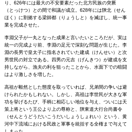
り、626年には最大の不安要素だった北方民族の突厥
（とっけつ）との間で和議が成立。628年には陝北（せん
ほく）に割拠する梁師都（りょうしと）を滅ぼし、統一事
業を完成させた。
李淵父子が一丸となった成果と言いたいところだが、実は
統一の完成より前、李淵の足元で深刻な問題が生じた。李
淵の長男で皇太子に指名されていた建成（けんせい）と次
男世民の対立である。四男の元吉（げんきつ）が建成を支
持しながら、漁夫の利を狙ったことから、水面下での暗闘
はより激しさを増した。
高祖が毅然とした態度を取っていれば、兄弟間の争いは避
けられたかもしれない。しかし、高祖は李世民が大きな軍
功を挙げるたび、手柄に相応しい地位を与え、ついには天
策上将という王公より上の尊称と、陝東道大行台尚書令
（せんとうどうだいこうだいしょうしょれい）という、黄
河中下流域における民政と軍事を統括する全権まで与えて
しまった。