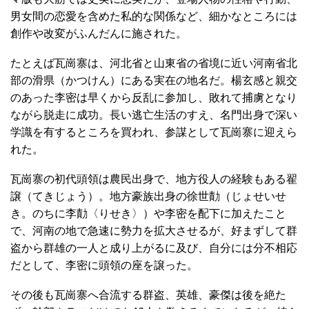
男女間の恋愛を含めた私的な関係など、細かなところには
創作や改変がふんだんに施された。
たとえば瓦崗寨は、河北省と山東省の省境に近い河南省北
部の滑県（かつけん）にある実在の地名だ。楊玄感と親交
のあった李密は早くから反乱に参加し、敗れて捕虜となり
ながら脱走に成功。長い逃亡生活のすえ、名門出身で深い
学識を有するところを買われ、参謀として瓦崗寨に迎えら
れた。
瓦崗寨の初代頭領は農民出身で、地方役人の経験もある翟
譲（てきじょう）。地方豪族出身の徐世勣（じょせいせ
き。のちに李勣〈りせき〉）や李密を配下に加えたこと
で、河南の地で急速に勢力を拡大させるが、好まずして群
盗から群雄の一人と成り上がるに及び、自分には分不相応
だとして、李密に頭領の座を譲った。
その後も瓦崗寨へ合流する群盗、英雄、豪傑は後を絶た