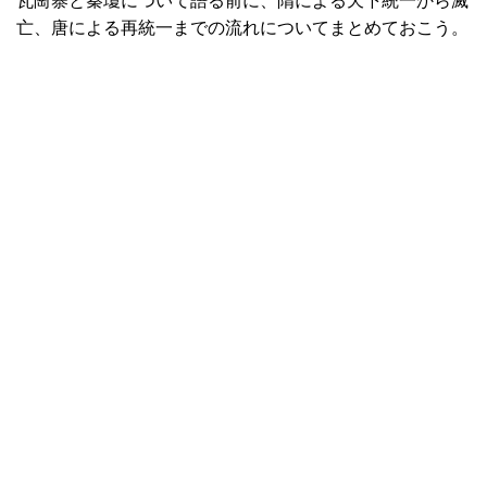
瓦崗寨と秦瓊について語る前に、隋による天下統一から滅
亡、唐による再統一までの流れについてまとめておこう。