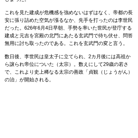
これを見た建成が危機感を強めないはずはなく、帝都の長
安に張り詰めた空気が漲るなか、先手を打ったのは李世民
だった。626年6月4日早朝、手勢を率いた世民が登庁する
建成と元吉を宮殿の北門にあたる玄武門で待ち伏せ、問答
無用に討ち取ったのである。これを玄武門の変と言う。
数日後、李世民は皇太子に立てられ、2カ月後には高祖か
ら譲られ帝位についた（太宗）。数えにして29歳の若さ
で、これより史上稀なる太宗の善政「貞観（じょうがん）
の治」が開始される。