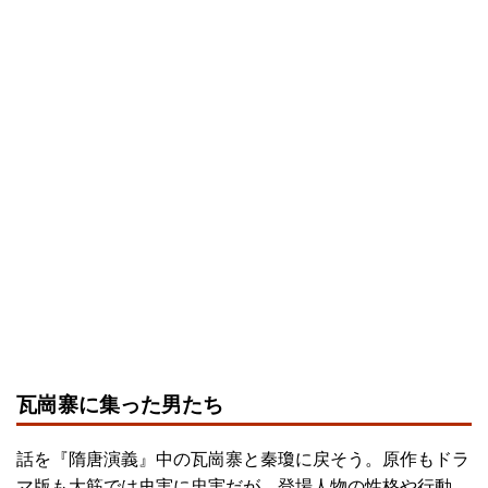
瓦崗寨に集った男たち
話を『隋唐演義』中の瓦崗寨と秦瓊に戻そう。原作もドラ
マ版も大筋では史実に忠実だが、登場人物の性格や行動、