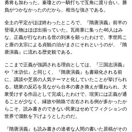
勇将も加わった。秦瓊との一騎打ちで互角に渡り合い、勝
負がつかなかったのだから、相当な強さである。
全土の平定がほぼ終わったところで、『隋唐演義』前半の
登場人物はほぼ出揃っていた。瓦崗寨に集った46人はみ
な、正義が行なわれる世の到来を願ったわけで、李世民こ
と唐の太宗による貞観の治がまさにそれというのが、『隋
唐演義』に流れる歴史観である。
ここまで正義が強調される理由としては、『三国志演義』
や『水滸伝』と同じく、『隋唐演義』も書籍化される前
に、講談や芝居の人気テーマと化していたことが挙げられ
る。聴衆の反応を見ながら台本の書き換えが重ねられ、大
衆受けする作品として完成したわけで、現実には正義が通
ることが少なく、縁故や賄賂で左右される例が多かったか
らこそ、読み書きのできない民衆はせめてフィクションの
世界で溜飲を下げようとしたのだ。
『隋唐演義』も読み書きの達者な人間の書いた原稿がその