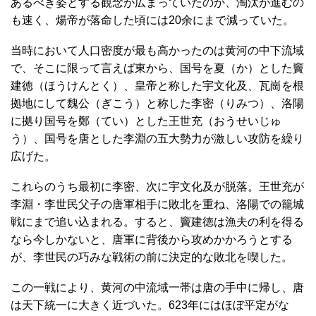
あるべき姿とする観念が広まっていたのか、淘汰が進むの
も速く、煬帝が落命した頃には20余にまで減っていた。
当時において人口密度が最も高かったのは黄河の中下流域
で、そこに限って言えば東から、国号を夏（か）とした竇
建徳（ほうけんとく）、皇帝と称した宇文化及、瓦崗を根
拠地にして魏公（ぎこう）と称した李密（りみつ）、洛陽
に拠り国号を鄭（てい）とした王世充（おうせいじゅ
う）、国号を唐とした李淵の五大勢力が激しい攻防を繰り
広げた。
これらのうち最初に李密、次に宇文化及が脱落。王世充が
李淵・李世民父子の唐軍相手に敗北を重ね、洛陽での籠城
戦にまで追い込まれる。すると、竇建徳は漁夫の利を得る
なら今しかないと、唐軍に背後から攻めかかろうとする
が、李世民の巧みな戦術の前に決定的な敗北を喫した。
この一戦により、黄河の中流域一帯は唐の手中に帰し、唐
は天下統一に大きく近づいた。623年にはほぼ平定がな