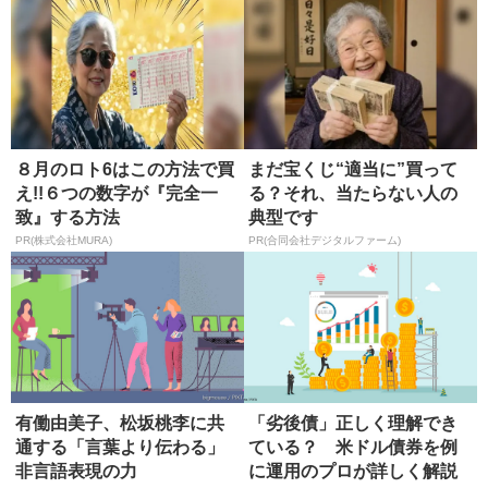
８月のロト6はこの方法で買
まだ宝くじ“適当に”買って
え!!６つの数字が『完全一
る？それ、当たらない人の
致』する方法
典型です
PR(株式会社MURA)
PR(合同会社デジタルファーム)
有働由美子、松坂桃李に共
「劣後債」正しく理解でき
通する「言葉より伝わる」
ている？ 米ドル債券を例
非言語表現の力
に運用のプロが詳しく解説