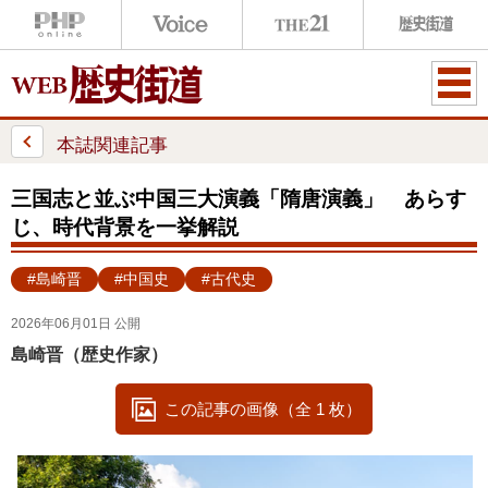
ME
NU
本誌関連記事
三国志と並ぶ中国三大演義「隋唐演義」 あらす
じ、時代背景を一挙解説
#島崎晋
#中国史
#古代史
2026年06月01日 公開
島崎晋（歴史作家）
この記事の画像（全 1 枚）