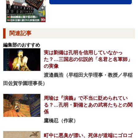
関連記事
編集部のおすすめ
実は劉備は孔明を信用していなかっ
た？…三国志の伝説的「名君と名軍師」
の実像
渡邉義浩（早稲田大学理事・教授／早稲
田佐賀学園理事長）
周瑜は『演義』で不当に貶められてい
る？…孔明・劉備とあの武将たちとの関
係
鷹橋忍（作家）
町中に悪臭が漂い、死体が道端にゴロゴ