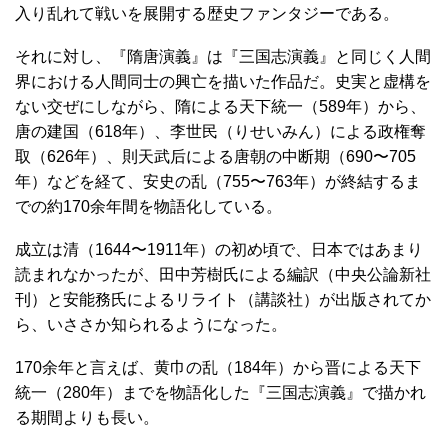
入り乱れて戦いを展開する歴史ファンタジーである。
それに対し、『隋唐演義』は『三国志演義』と同じく人間
界における人間同士の興亡を描いた作品だ。史実と虚構を
ない交ぜにしながら、隋による天下統一（589年）から、
唐の建国（618年）、李世民（りせいみん）による政権奪
取（626年）、則天武后による唐朝の中断期（690〜705
年）などを経て、安史の乱（755〜763年）が終結するま
での約170余年間を物語化している。
成立は清（1644〜1911年）の初め頃で、日本ではあまり
読まれなかったが、田中芳樹氏による編訳（中央公論新社
刊）と安能務氏によるリライト（講談社）が出版されてか
ら、いささか知られるようになった。
170余年と言えば、黄巾の乱（184年）から晋による天下
統一（280年）までを物語化した『三国志演義』で描かれ
る期間よりも長い。