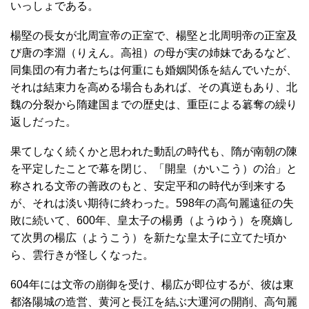
いっしょである。
楊堅の長女が北周宣帝の正室で、楊堅と北周明帝の正室及
び唐の李淵（りえん。高祖）の母が実の姉妹であるなど、
同集団の有力者たちは何重にも婚姻関係を結んでいたが、
それは結束力を高める場合もあれば、その真逆もあり、北
魏の分裂から隋建国までの歴史は、重臣による簒奪の繰り
返しだった。
果てしなく続くかと思われた動乱の時代も、隋が南朝の陳
を平定したことで幕を閉じ、「開皇（かいこう）の治」と
称される文帝の善政のもと、安定平和の時代が到来する
が、それは淡い期待に終わった。598年の高句麗遠征の失
敗に続いて、600年、皇太子の楊勇（ようゆう）を廃嫡し
て次男の楊広（ようこう）を新たな皇太子に立てた頃か
ら、雲行きが怪しくなった。
604年には文帝の崩御を受け、楊広が即位するが、彼は東
都洛陽城の造営、黄河と長江を結ぶ大運河の開削、高句麗