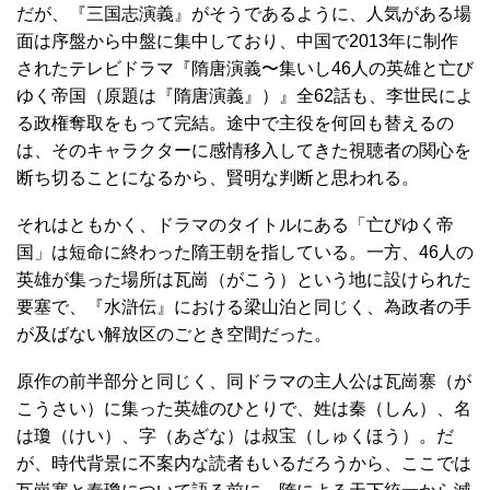
だが、『三国志演義』がそうであるように、人気がある場
面は序盤から中盤に集中しており、中国で2013年に制作
されたテレビドラマ『隋唐演義〜集いし46人の英雄と亡び
ゆく帝国（原題は『隋唐演義』）』全62話も、李世民によ
る政権奪取をもって完結。途中で主役を何回も替えるの
は、そのキャラクターに感情移入してきた視聴者の関心を
断ち切ることになるから、賢明な判断と思われる。
それはともかく、ドラマのタイトルにある「亡びゆく帝
国」は短命に終わった隋王朝を指している。一方、46人の
英雄が集った場所は瓦崗（がこう）という地に設けられた
要塞で、『水滸伝』における梁山泊と同じく、為政者の手
が及ばない解放区のごとき空間だった。
原作の前半部分と同じく、同ドラマの主人公は瓦崗寨（が
こうさい）に集った英雄のひとりで、姓は秦（しん）、名
は瓊（けい）、字（あざな）は叔宝（しゅくほう）。だ
が、時代背景に不案内な読者もいるだろうから、ここでは