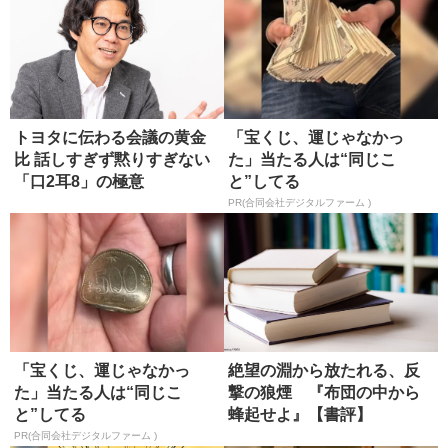
トヨタに伝わる会議の黄金
「宝くじ、運じゃなかっ
比 話しすぎず黙りすぎない
た」当たる人は“同じこ
「口2耳8」の極意
と”してる
PR(合同会社デジタルファーム )
「宝くじ、運じゃなかっ
絶望の淵から放たれる、反
た」当たる人は“同じこ
撃の狼煙 『布団の中から
と”してる
蜂起せよ』【書評】
PR(合同会社デジタルファーム )