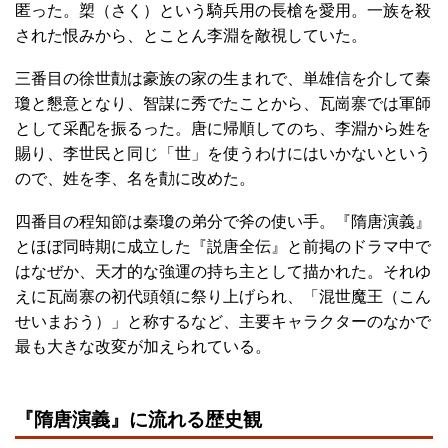
匿った。槊（さく）という騎兵用の長槍を愛用。一族を殺
された恨みから、とことん李淵を敵視していた。
三番目の徐世勣は豪族の家の生まれで、単雄信を介して秦
瓊と懇意となり、智謀に秀でたことから、瓦崗寨では軍師
として采配を振るった。唐に帰順してのち、李淵から姓を
賜り、李世民と同じ「世」を使うわけにはいかないという
ので、姓を李、名を勣に改めた。
四番目の程知節は秦瓊の弟分で斧の使い手。『隋唐演義』
とほぼ同時期に成立した『説唐全伝』と前掲のドラマ中で
はなぜか、天才的な強運の持ち主として描かれた。それゆ
えに瓦崗寨の初代頭領に祭り上げられ、「混世魔王（こん
せいまおう）」と称するなど、主要キャラクターのなかで
最も大きな改変が加えられている。
『隋唐演義』に流れる歴史観