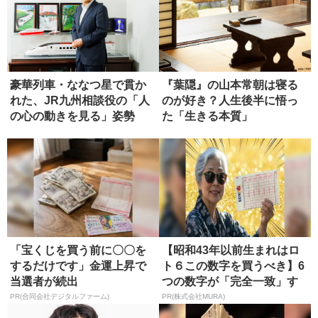
豪華列車・ななつ星で貫か
『葉隠』の山本常朝は寝る
れた、JR九州相談役の「人
のが好き？人生後半に悟っ
の心の動きを見る」姿勢
た「生きる本質」
「宝くじを買う前に〇〇を
【昭和43年以前生まれはロ
するだけです」金運上昇で
ト６この数字を買うべき】6
当選者が続出
つの数字が「完全一致」す
る方...
PR(合同会社デジタルファーム)
PR(株式会社MURA)