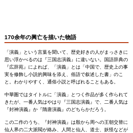
170余年の興亡を描いた物語
「演義」という言葉を聞いて、歴史好きの人がまっさきに
思い浮かべるのは『三国志演義』に違いない。国語辞典の
『広辞苑』によれば、「演義」とは「中国で、歴史上の事
実を修飾し小説的興味を添え、俗語で叙述した書」のこ
と。わかりやすく、通俗小説と呼ばれることもある。
中華圏ではタイトルに「演義」とつく作品が多く作られて
きたが、一番人気はやはり『三国志演義』で、二番人気は
『封神演義』か『隋唐演義』のどちらかだろう。
この二作のうち、『封神演義』は殷から周への王朝交替に
仙人界の二大派閥が絡み、人間と仙人、道士、妖怪などが