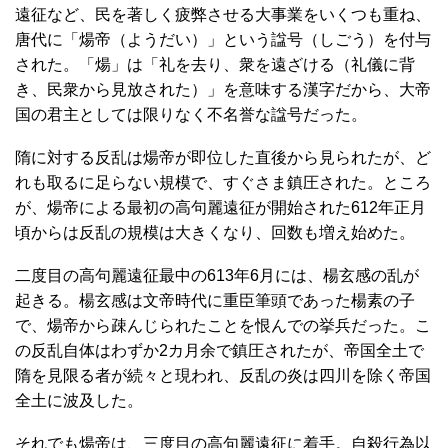
遠征など、民を著しく疲弊させる大事業をいくつも重ね、
唐代に「煬帝（ようだい）」という諡号（しごう）を付与
された。「煬」は「礼を去り、衆を遠ざける（礼儀に背
き、民衆から見放された）」を意味する漢字だから、大帝
国の君主としては限りなく不名誉な諡号だった。
隋に対する反乱は煬帝が即位した直後から見られたが、ど
れも取るに足らない規模で、すぐさま鎮圧された。ところ
が、煬帝による最初の高句麗遠征が開始された612年正月
頃からは反乱の規模は大きくなり、回数も増え始めた。
二度目の高句麗遠征最中の613年6月には、楊玄感の乱が
起きる。楊玄感は文帝時代に重臣筆頭であった楊素の子
で、煬帝から疎んじられたことを恨んでの挙兵だった。こ
の反乱自体はわずか2カ月余で鎮圧されたが、帝国全土で
隋を見限る者が続々と現われ、反乱の炎は四川を除く帝国
全土に波及した。
それでも煬帝は、三度目の高句麗遠征に着手。自殺行為以