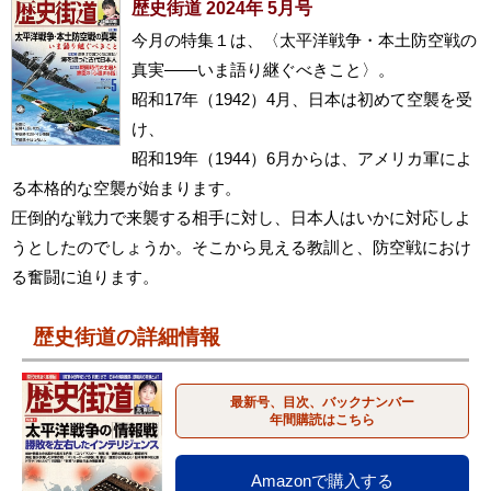
歴史街道 2024年 5月号
今月の特集１は、〈太平洋戦争・本土防空戦の
真実――いま語り継ぐべきこと〉。
昭和17年（1942）4月、日本は初めて空襲を受
け、
昭和19年（1944）6月からは、アメリカ軍によ
る本格的な空襲が始まります。
圧倒的な戦力で来襲する相手に対し、日本人はいかに対応しよ
うとしたのでしょうか。そこから見える教訓と、防空戦におけ
る奮闘に迫ります。
歴史街道の詳細情報
最新号、目次、バックナンバー
年間購読はこちら
Amazonで購入する