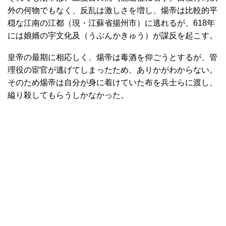
外の何物でもなく、反乱は激しさを増し、煬帝は比較的平
穏な江南の江都（現・江蘇省揚州市）に逃れるが、618年
には娘婿の宇文化及（うぶんかきゅう）が謀反を起こす。
皇帝の最期に相応しく、煬帝は毒酒を仰ごうとするが、管
理役の宦官が逃げてしまったため、ありかがわからない。
そのため煬帝は自分が身に着けていた布を兵士らに渡し、
縊り殺してもらうしかなかった。