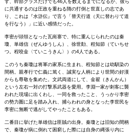
ず、幹部クラスだけでも46人を数えるまでになるが、彼ら
に共通するのは圧政を重ねる隋の打倒と世直しの志であ
り、これは『水滸伝』で言う「替天行道（天に替わりて道
を行なう）」に近い感情だった。
李密が頭領となった瓦崗寨で、特に重んじられたのは秦
瓊、単雄信（ぜんゆうしん）、徐世勣、程知節（ていちせ
つ。程咬金〈ていこうきん〉）の4人である。
このうち秦瓊は将軍の家系に生まれ、程知節とは幼馴染の
間柄。親孝行で仁義に篤く、誠実な人柄により世間の好漢
からも尊敬を集めた。文武両道にして、金翟（きんかん）
という左右一対の打撃系武器を愛用。李淵一家が刺客に襲
われた現場に出くわし、一同を救ったこと、うっかり李密
の勢力圏に足を踏み入れ、捕らわれの身となった李世民を
李密に無断で逃がしてやったこともある。
二番目に挙げた単雄信は匪賊の出身。秦瓊とは旧知の間柄
で、秦瓊が病に倒れて困窮した際には自身の縄張り内に