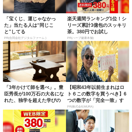
「宝くじ、運じゃなかっ
楽天週間ランキング1位！シ
た」当たる人は“同じこ
リーズ累計3億包のスッキリ
と”してる
茶。380円でお試し
PR(合同会社デジタルファーム )
PR(ハーブ健康本舗)
「3年かけて師を選べ」。豊
【昭和43年以前生まれはロ
臣秀長が100万石の大名にな
ト６この数字を買うべき】6
れた、独学を超えた学びの
つの数字が「完全一致」す
正...
る方...
PR(株式会社MURA)