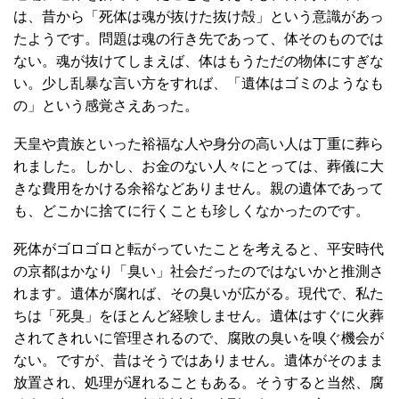
は、昔から「死体は魂が抜けた抜け殻」という意識があっ
たようです。問題は魂の行き先であって、体そのものでは
ない。魂が抜けてしまえば、体はもうただの物体にすぎな
い。少し乱暴な言い方をすれば、「遺体はゴミのようなも
の」という感覚さえあった。
天皇や貴族といった裕福な人や身分の高い人は丁重に葬ら
れました。しかし、お金のない人々にとっては、葬儀に大
きな費用をかける余裕などありません。親の遺体であって
も、どこかに捨てに行くことも珍しくなかったのです。
死体がゴロゴロと転がっていたことを考えると、平安時代
の京都はかなり「臭い」社会だったのではないかと推測さ
れます。遺体が腐れば、その臭いが広がる。現代で、私た
ちは「死臭」をほとんど経験しません。遺体はすぐに火葬
されてきれいに管理されるので、腐敗の臭いを嗅ぐ機会が
ない。ですが、昔はそうではありません。遺体がそのまま
放置され、処理が遅れることもある。そうすると当然、腐