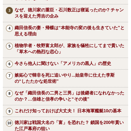
なぜ、徳川家の重臣・石川数正は寝返ったのか? チャン
スを迎えた秀吉の企み
織田信長の妻・帰蝶は“本能寺の変の後も生きていた”と
思える理由
植物学者・牧野富太郎が、家族を犠牲にしてまで貫いた
「草木への熱烈な恋心」
今さら他人に聞けない「アメリカの黒人」の歴史
嫉妬心で韓非を死に追いやり...始皇帝に仕えた李斯
の“したたかな処世術”
なぜ「織田信長の二男と三男」は後継者になれなかった
のか？…信雄と信孝の争いと“その後”
これだけ知っておけば大丈夫！ 日本海軍艦艇10の基本
徳川家は戦国大名の「富」を恐れた？ 鎖国を200年貫い
た江戸幕府の狙い