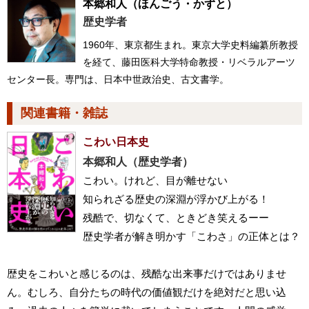
本郷和人
（ほんごう・かずと）
歴史学者
1960年、東京都生まれ。東京大学史料編纂所教授
を経て、藤田医科大学特命教授・リベラルアーツ
センター長。専門は、日本中世政治史、古文書学。
関連書籍・雑誌
こわい日本史
本郷和人（歴史学者）
こわい。けれど、目が離せない
知られざる歴史の深淵が浮かび上がる！
残酷で、切なくて、ときどき笑えるーー
歴史学者が解き明かす「こわさ」の正体とは？
歴史をこわいと感じるのは、残酷な出来事だけではありませ
ん。むしろ、自分たちの時代の価値観だけを絶対だと思い込