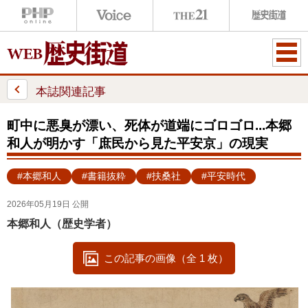
ME
NU
本誌関連記事
町中に悪臭が漂い、死体が道端にゴロゴロ...本郷
和人が明かす「庶民から見た平安京」の現実
#本郷和人
#書籍抜粋
#扶桑社
#平安時代
2026年05月19日 公開
本郷和人（歴史学者）
この記事の画像（全 1 枚）