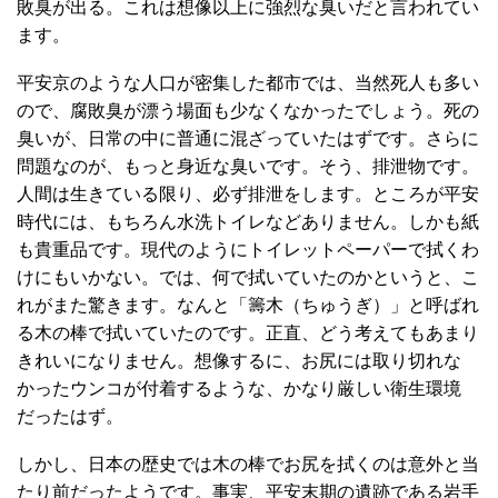
敗臭が出る。これは想像以上に強烈な臭いだと言われてい
ます。
平安京のような人口が密集した都市では、当然死人も多い
ので、腐敗臭が漂う場面も少なくなかったでしょう。死の
臭いが、日常の中に普通に混ざっていたはずです。さらに
問題なのが、もっと身近な臭いです。そう、排泄物です。
人間は生きている限り、必ず排泄をします。ところが平安
時代には、もちろん水洗トイレなどありません。しかも紙
も貴重品です。現代のようにトイレットペーパーで拭くわ
けにもいかない。では、何で拭いていたのかというと、こ
れがまた驚きます。なんと「籌木（ちゅうぎ）」と呼ばれ
る木の棒で拭いていたのです。正直、どう考えてもあまり
きれいになりません。想像するに、お尻には取り切れな
かったウンコが付着するような、かなり厳しい衛生環境
だったはず。
しかし、日本の歴史では木の棒でお尻を拭くのは意外と当
たり前だったようです。事実、平安末期の遺跡である岩手