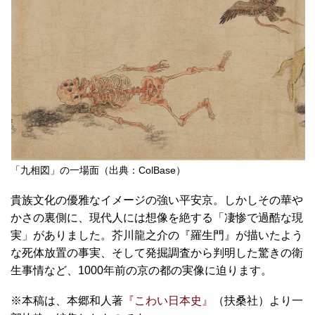
「九相図」の一場面（出典：ColBase）
貴族文化の優雅なイメージの強い平安京。しかしその華や
かさの裏側に、現代人には想像を絶する「凄惨で過酷な現
実」がありました。芥川龍之介の『羅生門』が描いたよう
な死体放置の事実、そして発掘調査から判明した驚きの衛
生事情など、1000年前の京の都の実像に迫ります。
※本稿は、本郷和人著
『こわい日本史』
（扶桑社）より一