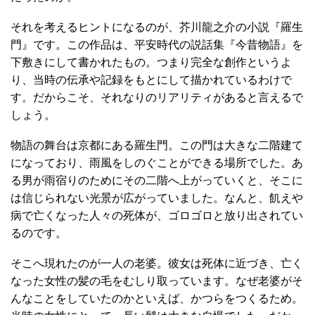
それを考えるヒントになるのが、芥川龍之介の小説『羅生
門』です。この作品は、平安時代の説話集『今昔物語』を
下敷きにして書かれたもの。つまり完全な創作というよ
り、当時の伝承や記録をもとにして描かれているわけで
す。だからこそ、それなりのリアリティがあると言えるで
しょう。
物語の舞台は京都にある羅生門。この門は大きな二階建て
になっており、雨風をしのぐことができる場所でした。あ
る男が雨宿りのためにその二階へ上がっていくと、そこに
は信じられない光景が広がっていました。なんと、飢えや
病で亡くなった人々の死体が、ゴロゴロと放り出されてい
るのです。
そこへ現れたのが一人の老婆。彼女は死体に近づき、亡く
なった女性の髪の毛をむしり取っています。なぜ老婆がそ
んなことをしていたのかといえば、かつらをつくるため。