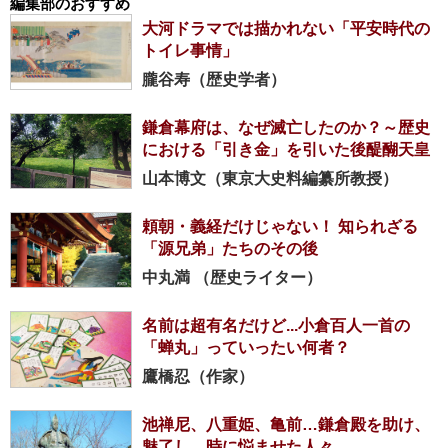
編集部のおすすめ
大河ドラマでは描かれない「平安時代の
トイレ事情」
朧谷寿（歴史学者）
鎌倉幕府は、なぜ滅亡したのか？～歴史
における「引き金」を引いた後醍醐天皇
山本博文（東京大史料編纂所教授）
頼朝・義経だけじゃない！ 知られざる
「源兄弟」たちのその後
中丸満 （歴史ライター）
名前は超有名だけど...小倉百人一首の
「蝉丸」っていったい何者？
鷹橋忍（作家）
池禅尼、八重姫、亀前…鎌倉殿を助け、
魅了し、時に悩ませた人々