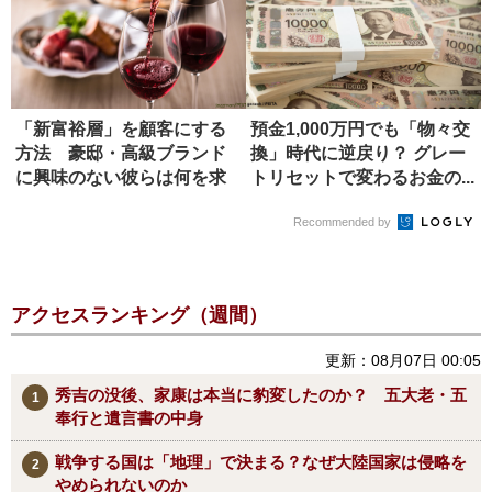
「新富裕層」を顧客にする
預金1,000万円でも「物々交
方法 豪邸・高級ブランド
換」時代に逆戻り？ グレー
に興味のない彼らは何を求
トリセットで変わるお金の...
めるか
Recommended by
アクセスランキング（週間）
更新：08月07日 00:05
秀吉の没後、家康は本当に豹変したのか？ 五大老・五
奉行と遺言書の中身
戦争する国は「地理」で決まる？なぜ大陸国家は侵略を
やめられないのか