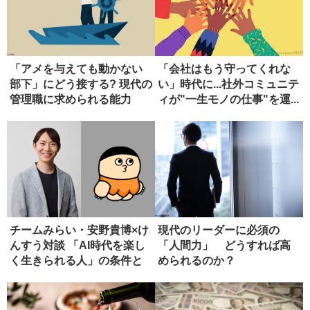
「アメを与えても動かない
「会社はもう守ってくれな
部下」にどう接する? 現代の
い」時代に...社外コミュニテ
管理職に求められる能力
ィが"一生モノの仕事"を運...
チームみらい・安野貴博×け
現代のリーダーに必須の
んすう対談 「AI時代を楽し
「人間力」 どうすれば高
く生きられる人」の条件と
められるのか？
は...