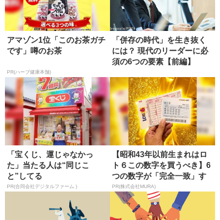
アマゾン1位「このお茶ガチ
「併存の時代」を生き抜く
です」噂のお茶
には？ 現代のリーダーに必
須の6つの要素【前編】
PR(ハーブ健康本舗)
「宝くじ、運じゃなかっ
【昭和43年以前生まれはロ
た」当たる人は“同じこ
ト６この数字を買うべき】6
と”してる
つの数字が「完全一致」す
る方...
PR(合同会社デジタルファーム )
PR(株式会社MURA)