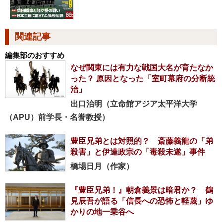
関連記事
編集部のおすすめ
なぜ関東には有力な戦国大名が育たなか
った？ 原因となった「室町幕府の分断統
治」
出口治明（立命館アジア太平洋大学
（APU）前学長・名誉教授）
豊臣兄弟とは対照的？ 斎藤義龍の「弟
殺害」と伊達政宗の「毒殺未遂」事件
橋場日月（作家）
『豊臣兄弟！』朝倉義景は暗君か？ 鶴
見辰吾が語る「信長への恐怖と軽蔑」ゆ
かりの地一乗谷へ