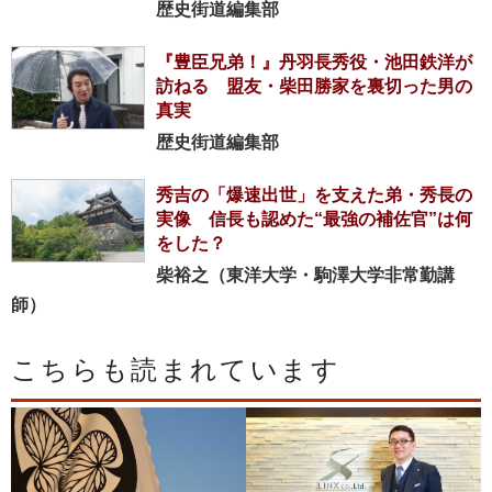
歴史街道編集部
『豊臣兄弟！』丹羽長秀役・池田鉄洋が
訪ねる 盟友・柴田勝家を裏切った男の
真実
歴史街道編集部
秀吉の「爆速出世」を支えた弟・秀長の
実像 信長も認めた“最強の補佐官”は何
をした？
柴裕之（東洋大学・駒澤大学非常勤講
師）
こちらも読まれています