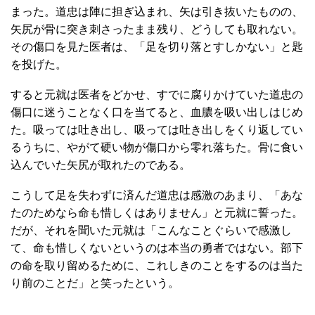
まった。道忠は陣に担ぎ込まれ、矢は引き抜いたものの、
矢尻が骨に突き刺さったまま残り、どうしても取れない。
その傷口を見た医者は、「足を切り落とすしかない」と匙
を投げた。
すると元就は医者をどかせ、すでに腐りかけていた道忠の
傷口に迷うことなく口を当てると、血膿を吸い出しはじめ
た。吸っては吐き出し、吸っては吐き出しをくり返してい
るうちに、やがて硬い物が傷口から零れ落ちた。骨に食い
込んでいた矢尻が取れたのである。
こうして足を失わずに済んだ道忠は感激のあまり、「あな
たのためなら命も惜しくはありません」と元就に誓った。
だが、それを聞いた元就は「こんなことぐらいで感激し
て、命も惜しくないというのは本当の勇者ではない。部下
の命を取り留めるために、これしきのことをするのは当た
り前のことだ」と笑ったという。