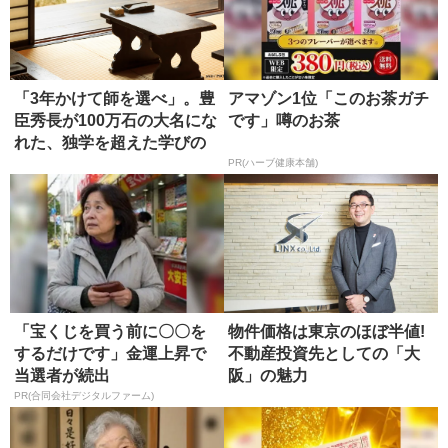
「3年かけて師を選べ」。豊
アマゾン1位「このお茶ガチ
臣秀長が100万石の大名にな
です」噂のお茶
れた、独学を超えた学びの
正...
PR(ハーブ健康本舗)
「宝くじを買う前に〇〇を
物件価格は東京のほぼ半値!
するだけです」金運上昇で
不動産投資先としての「大
当選者が続出
阪」の魅力
PR(合同会社デジタルファーム)