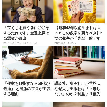
「宝くじを買う前に〇〇を
【昭和43年以前生まれはロ
するだけです」金運上昇で
ト６この数字を買うべき】6
当選者が続出
つの数字が「完全一致」す
る方...
PR(合同会社デジタルファーム)
PR(株式会社MURA)
「作家を目指すなら50代が
講談社、集英社、小学館…
最適」 と出版のプロが主張
なぜ大手出版社は「上場し
する理由
ない」のか？利益より優先
するもの