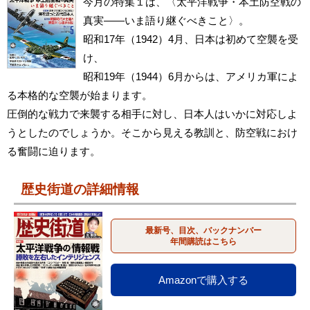
今月の特集１は、〈太平洋戦争・本土防空戦の
真実――いま語り継ぐべきこと〉。
昭和17年（1942）4月、日本は初めて空襲を受
け、
昭和19年（1944）6月からは、アメリカ軍によ
る本格的な空襲が始まります。
圧倒的な戦力で来襲する相手に対し、日本人はいかに対応しよ
うとしたのでしょうか。そこから見える教訓と、防空戦におけ
る奮闘に迫ります。
歴史街道の詳細情報
最新号、目次、バックナンバー
年間購読はこちら
Amazonで購入する