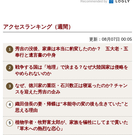
Recommended by
アクセスランキング（週間）
更新：08月07日 00:05
秀吉の没後、家康は本当に豹変したのか？ 五大老・五
奉行と遺言書の中身
戦争する国は「地理」で決まる？なぜ大陸国家は侵略を
やめられないのか
なぜ、徳川家の重臣・石川数正は寝返ったのか? チャン
スを迎えた秀吉の企み
織田信長の妻・帰蝶は“本能寺の変の後も生きていた”と
思える理由
植物学者・牧野富太郎が、家族を犠牲にしてまで貫いた
「草木への熱烈な恋心」