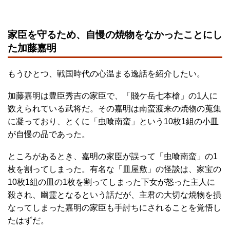
家臣を守るため、自慢の焼物をなかったことにし
た加藤嘉明
もうひとつ、戦国時代の心温まる逸話を紹介したい。
加藤嘉明は豊臣秀吉の家臣で、「賤ケ岳七本槍」の1人に
数えられている武将だ。その嘉明は南蛮渡来の焼物の蒐集
に凝っており、とくに「虫喰南蛮」という10枚1組の小皿
が自慢の品であった。
ところがあるとき、嘉明の家臣が誤って「虫喰南蛮」の1
枚を割ってしまった。有名な「皿屋敷」の怪談は、家宝の
10枚1組の皿の1枚を割ってしまった下女が怒った主人に
殺され、幽霊となるという話だが、主君の大切な焼物を損
なってしまった嘉明の家臣も手討ちにされることを覚悟し
たはずだ。