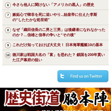
今さら他人に聞けない「アメリカの黒人」の歴史
嫉妬心で韓非を死に追いやり...始皇帝に仕えた李斯
の“したたかな処世術”
なぜ「織田信長の二男と三男」は後継者になれなかった
のか？…信雄と信孝の争いと“その後”
これだけ知っておけば大丈夫！ 日本海軍艦艇10の基本
徳川家は戦国大名の「富」を恐れた？ 鎖国を200年貫い
た江戸幕府の狙い