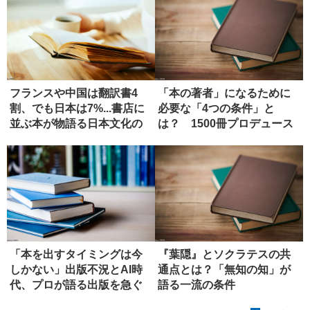
フランスや中国は翻訳書4
「本の著者」になるために
割、でも日本は7%...書店に
必要な「4つの条件」と
並ぶ本が物語る日本文化の
は？ 1500冊プロデュース
強...
したエ...
「本を出すタイミングは今
『葉隠』とソクラテスの共
しかない」出版不況とAI時
通点とは？「無知の知」が
代、プロが語る出版を急ぐ
語る一流の条件
べき理...