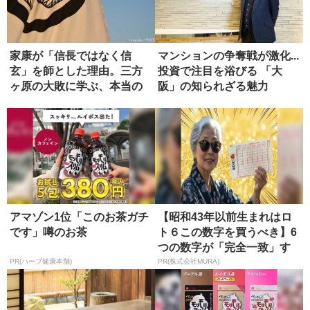
家康が「信長ではなく信
マンションの争奪戦が激化...
玄」を師とした理由。三方
投資で注目を浴びる 「大
ヶ原の大敗に学ぶ、本当の
阪」の知られざる魅力
師の選び方
アマゾン1位「このお茶ガチ
【昭和43年以前生まれはロ
です」噂のお茶
ト６この数字を買うべき】6
つの数字が「完全一致」す
る方...
PR(ハーブ健康本舗)
PR(株式会社MURA)