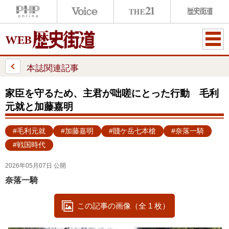
ME
NU
本誌関連記事
家臣を守るため、主君が咄嗟にとった行動 毛利
元就と加藤嘉明
#毛利元就
#加藤嘉明
#賤ケ岳七本槍
#奈落一騎
#戦国時代
2026年05月07日 公開
奈落一騎
この記事の画像（全 1 枚）