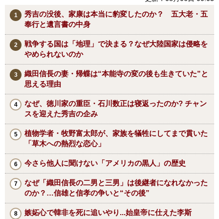
秀吉の没後、家康は本当に豹変したのか？ 五大老・五
奉行と遺言書の中身
戦争する国は「地理」で決まる？なぜ大陸国家は侵略を
やめられないのか
織田信長の妻・帰蝶は“本能寺の変の後も生きていた”と
思える理由
なぜ、徳川家の重臣・石川数正は寝返ったのか? チャン
スを迎えた秀吉の企み
植物学者・牧野富太郎が、家族を犠牲にしてまで貫いた
「草木への熱烈な恋心」
今さら他人に聞けない「アメリカの黒人」の歴史
なぜ「織田信長の二男と三男」は後継者になれなかった
のか？…信雄と信孝の争いと“その後”
嫉妬心で韓非を死に追いやり...始皇帝に仕えた李斯