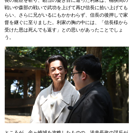
長の寵臣を斬り、勘当の憂き目に遭った利家は、桶狭間の
戦いや森部の戦いで武功を上げて再び信長に拾い上げても
らい、さらに兄がいるにもかかわらず、信長の後押しで家
督を継ぐに至りました。利家の胸の中には、「信長様から
受けた恩は死んでも返す」との思いがあったことでしょ
う。
ところが、金ヶ崎城を攻略したものの、浅井長政の謀反が