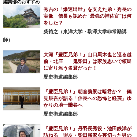
編集部のおすすめ
秀吉の「爆速出世」を支えた弟・秀長の
実像 信長も認めた“最強の補佐官”は何
をした？
柴裕之（東洋大学・駒澤大学非常勤講
師）
大河『豊臣兄弟！』山口馬木也と巡る越
前・北庄 「鬼柴田」は家族思いで領民
に寄り添う名君だった！
歴史街道編集部
『豊臣兄弟！』朝倉義景は暗君か？ 鶴
見辰吾が語る「信長への恐怖と軽蔑」ゆ
かりの地一乗谷へ
歴史街道編集部
『豊臣兄弟！』丹羽長秀役・池田鉄洋が
訪ねる 盟友・柴田勝家を裏切った男の