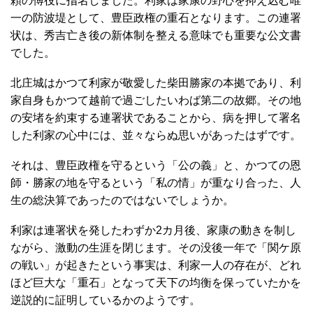
頼の傅役に指名しました。利家は家康の野心を抑え込む唯
一の防波堤として、豊臣政権の重石となります。この連署
状は、秀吉亡き後の新体制を整える意味でも重要な公文書
でした。
北庄城はかつて利家が敬愛した柴田勝家の本拠であり、利
家自身もかつて越前で過ごしたいわば第二の故郷。その地
の安堵を約束する連署状であることから、病を押して署名
した利家の心中には、並々ならぬ思いがあったはずです。
それは、豊臣政権を守るという「公の義」と、かつての恩
師・勝家の地を守るという「私の情」が重なり合った、人
生の総決算であったのではないでしょうか。
利家は連署状を発したわずか2カ月後、家康の動きを制し
ながら、激動の生涯を閉じます。その没後一年で「関ケ原
の戦い」が起きたという事実は、利家一人の存在が、どれ
ほど巨大な「重石」となって天下の均衡を保っていたかを
逆説的に証明しているかのようです。