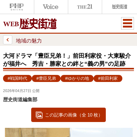
ME
NU
地域の魅力
大河ドラマ「豊臣兄弟！」前田利家役・大東駿介
が福井へ 秀吉・勝家との絆と“義の男”の足跡
#戦国時代
#豊臣兄弟
#ゆかりの地
#前田利家
2026年04月27日 公開
歴史街道編集部
この記事の画像（全 10 枚）