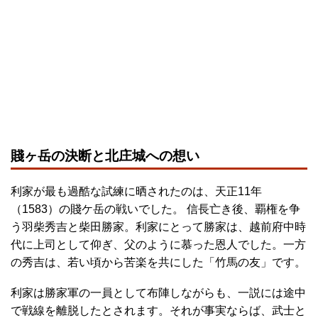
賤ヶ岳の決断と北庄城への想い
利家が最も過酷な試練に晒されたのは、天正11年
（1583）の賤ケ岳の戦いでした。 信長亡き後、覇権を争
う羽柴秀吉と柴田勝家。利家にとって勝家は、越前府中時
代に上司として仰ぎ、父のように慕った恩人でした。一方
の秀吉は、若い頃から苦楽を共にした「竹馬の友」です。
利家は勝家軍の一員として布陣しながらも、一説には途中
で戦線を離脱したとされます。それが事実ならば、武士と