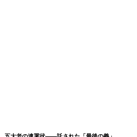
五大老の連署状――託された「最後の義」