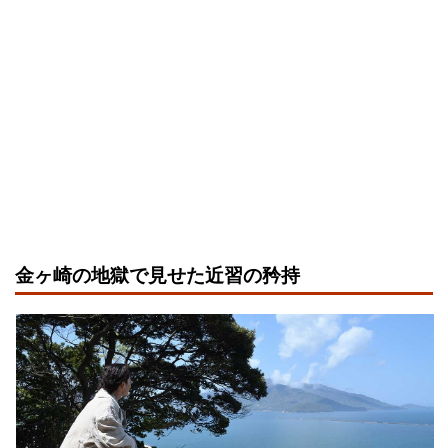
金ヶ崎の地獄で見せた近習の矜持