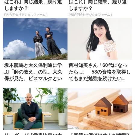
はこれ】同じ結果、繰り返
はこれ】同じ結果、繰り返
しますか？
しますか？
PR(合同会社デジタルファーム )
PR(合同会社デジタルファーム )
坂本龍馬と大久保利通に学
西村知美さん「60代になっ
ぶ「師の教え」の型。大久
たら...」 58の資格を取得し
保が見た、ビスマルクとい
てもまだ勉強を続けたい...
う究極の...