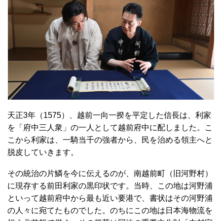
天正3年（1575）、越前一向一揆を平定した信長は、利家
を「府中三人衆」の一人として越前府中に配しました。こ
こから利家は、一騎当千の強者から、民を治める領主へと
脱皮していきます。
その統治の片鱗を今に伝えるのが、南越前町（旧河野村）
に現存する前田利家の黒印状です。当時、この地は河野浦
といって越前府中から最も近い要港で、書状はその河野浦
の人々に宛てたものでした。のちにこの地は日本海物流を