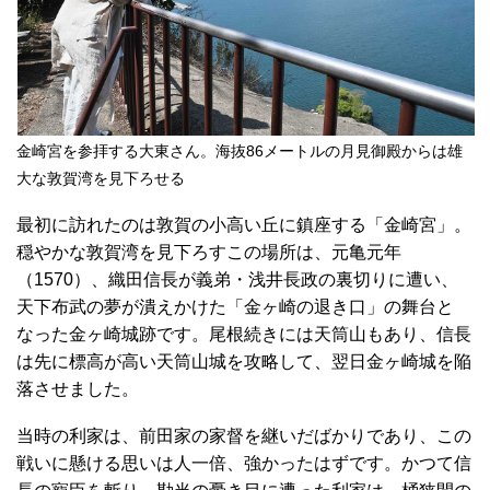
金崎宮を参拝する大東さん。海抜86メートルの月見御殿からは雄
大な敦賀湾を見下ろせる
最初に訪れたのは敦賀の小高い丘に鎮座する「金崎宮」。
穏やかな敦賀湾を見下ろすこの場所は、元亀元年
（1570）、織田信長が義弟・浅井長政の裏切りに遭い、
天下布武の夢が潰えかけた「金ヶ崎の退き口」の舞台と
なった金ヶ崎城跡です。尾根続きには天筒山もあり、信長
は先に標高が高い天筒山城を攻略して、翌日金ヶ崎城を陥
落させました。
当時の利家は、前田家の家督を継いだばかりであり、この
戦いに懸ける思いは人一倍、強かったはずです。かつて信