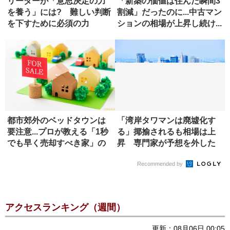
リーダーが「意思決定の力
「新築の価値は住んだ瞬間3
を養う」には? 難しい判断
割減」だったのに...中古マン
を下すために必須の力
ションの相場が上昇し続け...
都市郊外のベッドタウンは
「湾岸タワマンは廃墟化す
要注意...プロが教える「1秒
る」揶揄されるも相場は上
でも早く売却すべき家」の
昇 専門家が予想を外した
特...
理由
Recommended by
アクセスランキング（週間）
更新：08月06日 00:05