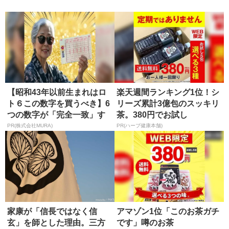
正...
【昭和43年以前生まれはロ
楽天週間ランキング1位！シ
ト６この数字を買うべき】6
リーズ累計3億包のスッキリ
つの数字が「完全一致」す
茶。380円でお試し
る方...
PR(株式会社MURA)
PR(ハーブ健康本舗)
家康が「信長ではなく信
アマゾン1位「このお茶ガチ
玄」を師とした理由。三方
です」噂のお茶