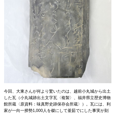
今回、大東さんが何より驚いたのは、越前小丸城から出土
した瓦（小丸城跡出土文字瓦〈複製〉、福井県立歴史博物
館所蔵〈原資料：味真野史跡保存会所蔵〉）。瓦には、利
家が一向一揆勢1,000人を磔にして釜茹でにした事実が刻