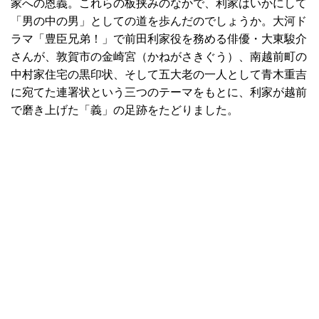
家への恩義。これらの板挟みのなかで、利家はいかにして
「男の中の男」としての道を歩んだのでしょうか。大河ド
ラマ「豊臣兄弟！」で前田利家役を務める俳優・大東駿介
さんが、敦賀市の金崎宮（かねがさきぐう）、南越前町の
中村家住宅の黒印状、そして五大老の一人として青木重吉
に宛てた連署状という三つのテーマをもとに、利家が越前
で磨き上げた「義」の足跡をたどりました。