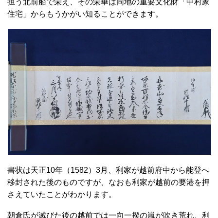
担う北前船で栄え、その栄華は同地の重要文化財「中村家
住宅」からもうかがい知ることができます。
書状は天正10年（1582）3月、利家が越前府中から能登へ
移封された後のものですが、なおも利家が越前の要港を押
さえていたことがわかります。
朝倉氏が滅びた後の越前では一向一揆の嵐が吹き荒れ、利