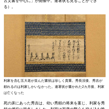
古文書を中心に」が開催中。連署状も見ることができ
る）。
利家を含む五大老が並んだ書状は珍しく貴重。秀長没後、秀吉が
頼れるのは利家しかいなかった。連署状が書かれた2カ月後、利家
は亡くなった
死の床にあった秀吉は、幼い秀頼の将来を案じ、利家を秀