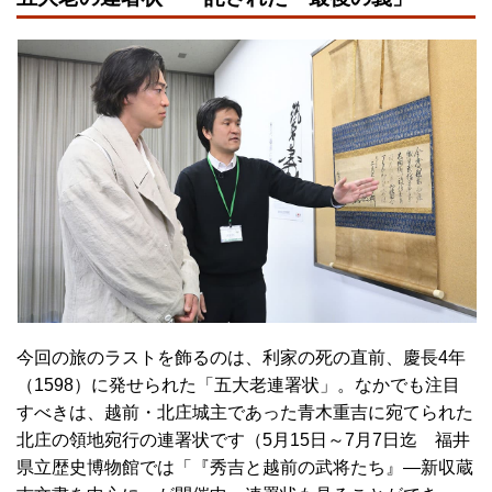
今回の旅のラストを飾るのは、利家の死の直前、慶長4年
（1598）に発せられた「五大老連署状」。なかでも注目
すべきは、越前・北庄城主であった青木重吉に宛てられた
北庄の領地宛行の連署状です（5月15日～7月7日迄 福井
県立歴史博物館では「『秀吉と越前の武将たち』―新収蔵