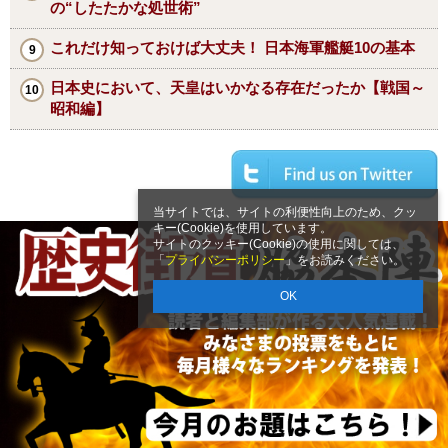
の“したたかな処世術”
これだけ知っておけば大丈夫！ 日本海軍艦艇10の基本
日本史において、天皇はいかなる存在だったか【戦国～
昭和編】
当サイトでは、サイトの利便性向上のため、クッ
キー(Cookie)を使用しています。
サイトのクッキー(Cookie)の使用に関しては、
「
プライバシーポリシー
」をお読みください。
OK