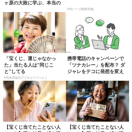
ヶ原の大敗に学ぶ、本当の
師の選び方
PR(ハーブ健康本舗)
「宝くじ、運じゃなかっ
携帯電話のキャンペーンで
た」当たる人は“同じこ
「ツナカレー」を配布？ ダ
と”してる
ジャレをテコに発想を変え
る
PR(合同会社デジタルファーム )
【宝くじ当てたことない人
【宝くじ当てたことない人