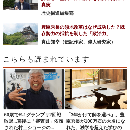
真実
歴史街道編集部
豊臣秀長の領地改革はなぜ成功した？既
存勢力の抵抗を制した「政治力」
真山知幸（伝記作家、偉人研究家）
こちらも読まれています
60歳でR-1グランプリ2回戦
「3年かけて師を選べ」。豊
敗退...直後に「審査員」依頼
臣秀長が100万石の大名にな
された村上ショージの...
れた、独学を超えた学びの