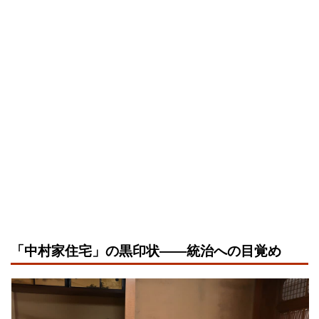
「中村家住宅」の黒印状――統治への目覚め