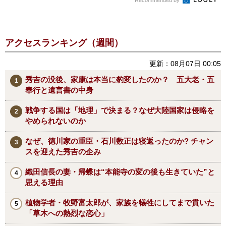
Recommended by
アクセスランキング（週間）
更新：08月07日 00:05
秀吉の没後、家康は本当に豹変したのか？ 五大老・五
奉行と遺言書の中身
戦争する国は「地理」で決まる？なぜ大陸国家は侵略を
やめられないのか
なぜ、徳川家の重臣・石川数正は寝返ったのか? チャン
スを迎えた秀吉の企み
織田信長の妻・帰蝶は“本能寺の変の後も生きていた”と
思える理由
植物学者・牧野富太郎が、家族を犠牲にしてまで貫いた
「草木への熱烈な恋心」