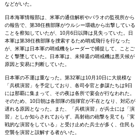
などがいた。
日本海軍情報部は、米軍の通信解析やパラオの監視所から
の報告で、第38任務部隊がウルシー環礁から出撃している
ことを察知していたが、10月6日以降は見失っていた。日
本軍は第38任務部隊を捜索するため哨戒飛行を行なった
が、米軍は日本軍の哨戒機をレーダーで捕捉して、ことご
とく撃墜していた。日本軍は、未帰還の哨戒機は悪天候が
原因と安易に判断していた。
日本軍の不運は重なった。第32軍は10月10日に大規模な
「兵棋演習」を予定しており、各司令官と参謀たちは9日
には那覇に集まって、その夜は各所で宴会が行なわれた。
そのため、10日朝は各部隊の指揮官が不在となり、対応が
遅れる原因となった。また、「兵棋演習」が兵士には「演
習」としか知らされておらず、高射砲の砲撃を見ても「実
戦的な演習をしている」と受け止めた兵士が多く、住民も
空襲を演習と誤解する者がいた。