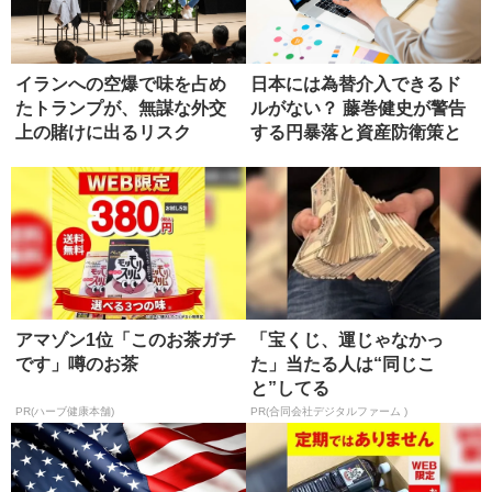
イランへの空爆で味を占め
日本には為替介入できるド
たトランプが、無謀な外交
ルがない？ 藤巻健史が警告
上の賭けに出るリスク
する円暴落と資産防衛策と
は
アマゾン1位「このお茶ガチ
「宝くじ、運じゃなかっ
です」噂のお茶
た」当たる人は“同じこ
と”してる
PR(ハーブ健康本舗)
PR(合同会社デジタルファーム )