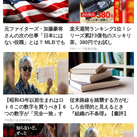
元ファイターズ・加藤豪将
楽天週間ランキング1位！シ
さんの次の仕事「日本には
リーズ累計3億包のスッキリ
ない役職」とは？ MLBでも
茶。380円でお試し
希少
PR(ハーブ健康本舗)
【昭和43年以前生まれはロ
従来路線を踏襲する方がむ
ト６この数字を買うべき】6
しろ合理的と見えるとき
つの数字が「完全一致」す
『組織の不条理』【書評】
る方...
PR(株式会社MURA)