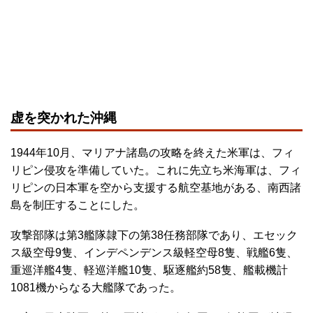
虚を突かれた沖縄
1944年10月、マリアナ諸島の攻略を終えた米軍は、フィ
リピン侵攻を準備していた。これに先立ち米海軍は、フィ
リピンの日本軍を空から支援する航空基地がある、南西諸
島を制圧することにした。
攻撃部隊は第3艦隊隷下の第38任務部隊であり、エセック
ス級空母9隻、インデペンデンス級軽空母8隻、戦艦6隻、
重巡洋艦4隻、軽巡洋艦10隻、駆逐艦約58隻、艦載機計
1081機からなる大艦隊であった。