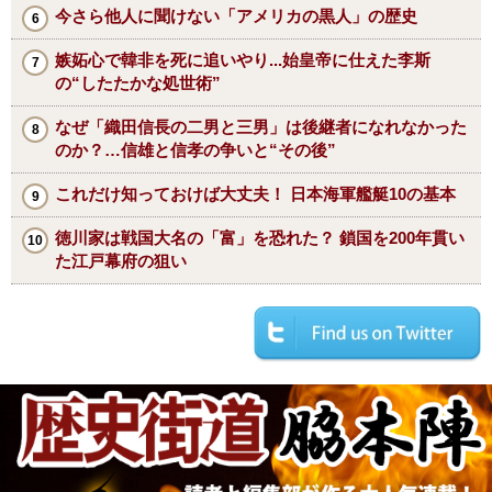
今さら他人に聞けない「アメリカの黒人」の歴史
嫉妬心で韓非を死に追いやり...始皇帝に仕えた李斯
の“したたかな処世術”
なぜ「織田信長の二男と三男」は後継者になれなかった
のか？…信雄と信孝の争いと“その後”
これだけ知っておけば大丈夫！ 日本海軍艦艇10の基本
徳川家は戦国大名の「富」を恐れた？ 鎖国を200年貫い
た江戸幕府の狙い