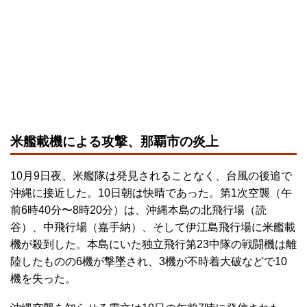
米艦載機による攻撃、那覇市の炎上
10月9日夜、米艦隊は発見されることなく、台風の後追で
沖縄に接近した。10日朝は快晴であった。第1次空襲（午
前6時40分〜8時20分）は、沖縄本島の北飛行場（読
谷）、中飛行場（嘉手納）、そして伊江島飛行場に米艦載
機が殺到した。本島にいた独立飛行第23中隊の戦闘機は離
陸したものの6機が撃墜され、3機が不時着大破などで10
機を失った。