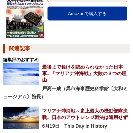
Amazonで購入する
関連記事
編集部のおすすめ
最後まで負けを認められなかった日本
軍...「マリアナ沖海戦」大敗の３つの理
由
戸高一成（呉市海事歴史科学館〔大和ミ
ュージアム〕館長）
マリアナ沖海戦～史上最大の機動部隊決
戦。日本のアウトレンジ戦法は通用せず
6月19日 This Day in History