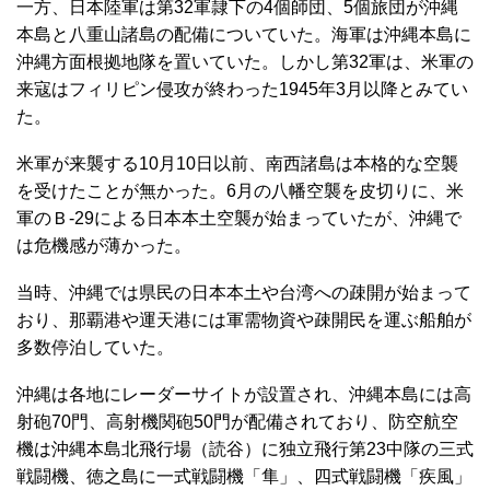
一方、日本陸軍は第32軍隷下の4個師団、5個旅団が沖縄
本島と八重山諸島の配備についていた。海軍は沖縄本島に
沖縄方面根拠地隊を置いていた。しかし第32軍は、米軍の
来寇はフィリピン侵攻が終わった1945年3月以降とみてい
た。
米軍が来襲する10月10日以前、南西諸島は本格的な空襲
を受けたことが無かった。6月の八幡空襲を皮切りに、米
軍のＢ-29による日本本土空襲が始まっていたが、沖縄で
は危機感が薄かった。
当時、沖縄では県民の日本本土や台湾への疎開が始まって
おり、那覇港や運天港には軍需物資や疎開民を運ぶ船舶が
多数停泊していた。
沖縄は各地にレーダーサイトが設置され、沖縄本島には高
射砲70門、高射機関砲50門が配備されており、防空航空
機は沖縄本島北飛行場（読谷）に独立飛行第23中隊の三式
戦闘機、徳之島に一式戦闘機「隼」、四式戦闘機「疾風」