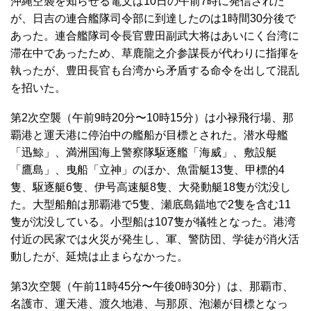
沖縄空襲を知らせる電文は10日の午前7時に発信された
が、日吉の連合艦隊司令部に到達したのは1時間30分後で
あった。連合艦隊司令長官豊田副武大将はあいにく台湾に
滞在中であったため、草鹿龍之介参謀長が代わりに指揮を
執ったが、豊田長官も台湾から矛盾する命令を出して混乱
を招いた。
第2次空襲（午前9時20分〜10時15分）は小禄飛行場、那
覇港と運天港に停泊中の艦船が目標とされた。潜水母艦
「迅鯨」、満洲国海上警察隊駆逐艦「海威」、敷設艇
「鷹島」、曳船「立神」のほか、魚雷艇13隻、甲標的4
隻、駆逐艇6隻、伊号高速艇8隻、大発動艇18隻が沈没し
た。大型船舶は那覇港で5隻、瀬底島錨地で2隻を含む11
隻が沈没している。小型船は107隻が犠牲となった。港湾
付近の民家では火災が発生し、軍、警防団、学徒が消火活
動したが、延焼は止まらなかった。
第3次空襲（午前11時45分〜午後0時30分）は、那覇市、
名護市、運天港、渡久地港、与那原、泡瀬が目標となっ