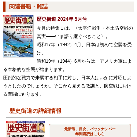
関連書籍・雑誌
歴史街道 2024年 5月号
今月の特集１は、〈太平洋戦争・本土防空戦の
真実――いま語り継ぐべきこと〉。
昭和17年（1942）4月、日本は初めて空襲を受
け、
昭和19年（1944）6月からは、アメリカ軍によ
る本格的な空襲が始まります。
圧倒的な戦力で来襲する相手に対し、日本人はいかに対応しよ
うとしたのでしょうか。そこから見える教訓と、防空戦におけ
る奮闘に迫ります。
歴史街道の詳細情報
最新号、目次、バックナンバー
年間購読はこちら