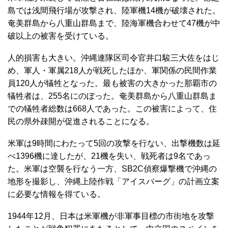
島では浅間飛行場が攻撃され、陸軍機14機が破壊された。
奄美群島から八重山群島まで、陸海軍機合わせて47機が中
破以上の被害を受けている。
人的損害も大きい。沖縄連隊区司令官井口駿三大佐をはじ
め、軍人・軍属218人が戦死したほか、軍関係の民間作業
員120人が犠牲となった。最も被害の大きかった那覇市の
犠牲者は、255名にのぼった。奄美群島から八重山群島ま
での犠牲者総数は668人であった。この被害によって、住
民の県外疎開が促進されることになる。
米軍は9時間にわたって5回の攻撃を行ない、出撃機数は延
べ1396機に達したが、21機を失い、戦死者は9名であっ
た。米軍は空襲を行なう一方、SB2C偵察爆撃機で沖縄の
地形を撮影し、沖縄上陸作戦「アイスバーグ」の計画立案
に必要な情報を得ている。
1944年12月、日本は米軍機が非軍事目標の市街地を攻撃