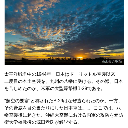
太平洋戦争中の1944年、日本はドーリットル空襲以来、
二度目の本土空襲を、九州の八幡に受ける。その際、日本
を苦しめたのが、米軍の大型爆撃機B-29である。
"超空の要塞"と称されたB-29はなぜ造られたのか。一方、
その脅威を目の当たりにした日本軍は......。ここでは、八
幡空襲後に起きた、沖縄大空襲における両軍の攻防を元防
衛大学校教授の源田孝氏が解説する。