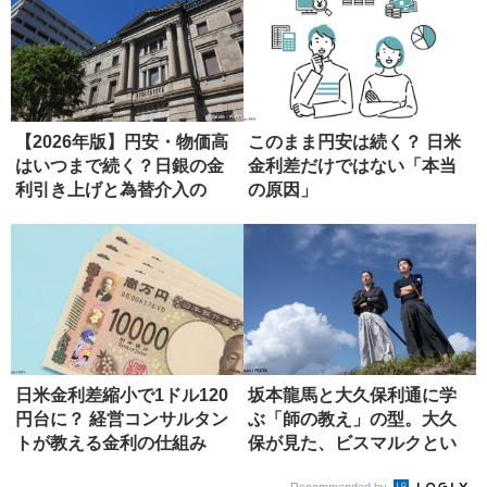
【2026年版】円安・物価高
このまま円安は続く？ 日米
はいつまで続く？日銀の金
金利差だけではない「本当
利引き上げと為替介入の
の原因」
「限界...
日米金利差縮小で1ドル120
坂本龍馬と大久保利通に学
円台に？ 経営コンサルタン
ぶ「師の教え」の型。大久
トが教える金利の仕組み
保が見た、ビスマルクとい
う究極の...