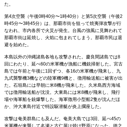
た。
第4次空襲（午後0時40分〜1時40分）と第5次空襲（午後2
時45分〜3時45分）は、那覇市街を狙って焼夷弾攻撃が行
なわれ、市内各所で火災が発生。台風の強風に見舞われて
那覇市街は延焼し、火焰に包まれてしまう。那覇市民は退
避を始めた。
本島以外の沖縄諸島各地も攻撃された。慶良間諸島では8
回にわたり、延べ60の米軍機が漁船に機銃掃射した。宮古
島では午前と午後に1回ずつ、各16の米軍機が飛来し、九
九式襲撃機3機などの陸軍機9機と、徴用輸送船に被害が出
た。石垣島には早朝に米8機が飛来した。久米島西方海域
では徴用輸送船が沈没。大東島には米8機が飛来し、飛行
場や海軍船を銃爆撃した。海軍徴用小型船2隻が沈んだほ
か、沖大東島付近で特設駆潜艇が炎上擱座した。
攻撃は奄美群島にも及んだ。奄美大島では3回、延べ45の
米軍機が来襲して名瀬と古仁屋は焼け野原になった。徳之