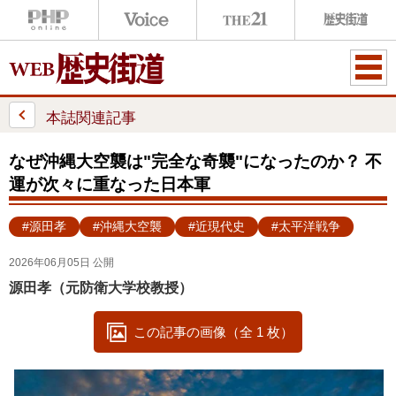
ME
NU
本誌関連記事
なぜ沖縄大空襲は"完全な奇襲"になったのか？ 不
運が次々に重なった日本軍
#源田孝
#沖縄大空襲
#近現代史
#太平洋戦争
2026年06月05日 公開
源田孝（元防衛大学校教授）
この記事の画像（全 1 枚）