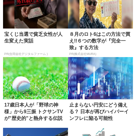
宝くじ当選で貧乏女性が人
８月のロト6はこの方法で買
生変えた実話
え!!６つの数字が『完全一
致』する方法
PR(合同会社デジタルファーム )
PR(株式会社MURA)
17歳日本人が「野球の神
止まらない円安にどう備え
様」から9三振 トクサンTV
る？ 日本が再びハイパーイ
が"歴史的"と熱弁する伝説
ンフレに陥る可能性
の...