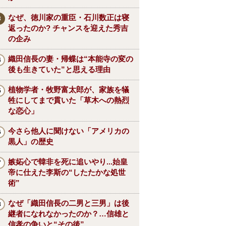
なぜ、徳川家の重臣・石川数正は寝
返ったのか? チャンスを迎えた秀吉
の企み
織田信長の妻・帰蝶は“本能寺の変の
後も生きていた”と思える理由
植物学者・牧野富太郎が、家族を犠
牲にしてまで貫いた「草木への熱烈
な恋心」
今さら他人に聞けない「アメリカの
黒人」の歴史
嫉妬心で韓非を死に追いやり...始皇
帝に仕えた李斯の“したたかな処世
術”
なぜ「織田信長の二男と三男」は後
継者になれなかったのか？…信雄と
信孝の争いと“その後”