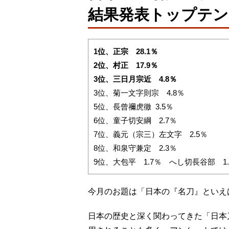
結果発表トップテン
1位、正宗 28.1％
2位、村正 17.9％
3位、三日月宗近 4.8％
3位、菊一文字則宗 4.8％
5位、長曾禰虎徹 3.5％
6位、童子切安綱 2.7％
7位、義元（宗三）左文字 2.5％
8位、和泉守兼定 2.3％
9位、大包平 1.7％ へし切長谷部 1
今月のお題は「日本の『名刀』といえ
日本の歴史と深く関わってきた「日本