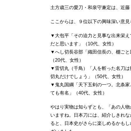
土方歳三の愛刀・和泉守兼定は、近藤
ここからは、９位以下の興味深い意見
▼大包平「その迫力と見事な出来栄え
だと思います」（10代、女性）
▼へし切長谷部「織田信長の、棚ごと
（20代、女性）
▼雷切丸（千鳥）「人を斬った名刀は
切丸だけでしょう」（50代、女性）
▼鬼丸国綱「天下五剣の一つ。北条家
ても有名」（40代、女性）
やはり実物は知らずとも、「あの人物
いますね。日本刀には、紹介しきれな
ると、日本史がさらに楽しめるかもし