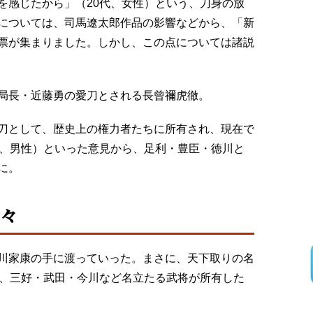
を感じたから」（20代、女性）という、刀身の放
については、司馬遼太郎作品の影響などから、「新
票が集まりました。しかし、この点については諸説
局長・近藤勇の愛刀とされる長曾禰虎徹。
刀として、歴史上の権力者たちに所有され、現在で
代、男性）といった意見から、足利・豊臣・徳川と
に。
々
川家康の手に渡っていった。まさに、天下取りの名
か、三好・武田・今川など名立たる武将が所有した