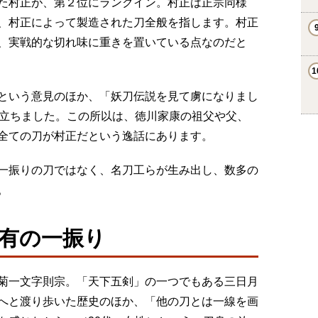
た村正が、第２位にランクイン。村正は正宗同様
、村正によって製造された刀全般を指します。村正
、実戦的な切れ味に重きを置いている点なのだと
という意見のほか、「妖刀伝説を見て虜になりまし
目立ちました。この所以は、徳川家康の祖父や父、
全ての刀が村正だという逸話にあります。
一振りの刀ではなく、名刀工らが生み出し、数多の
。
所有の一振り
菊一文字則宗。「天下五剣」の一つでもある三日月
へと渡り歩いた歴史のほか、「他の刀とは一線を画