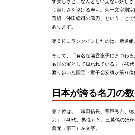
す美しさと、なんともいえない妖しさ
つ美しさを挙げる声も。菊一文字則宗
選組・沖田総司の佩刀」ということで
あります。
第５位にランクインしたのは、新選組
そして、「有名な酒呑童子にまつわる
も国の宝として扱われている」（40
渡り歩いた国宝・童子切安綱が第６位
日本が誇る名刀の数
第７位は、「織田信長、豊臣秀吉、徳
刀」（40代、男性）と、三英傑のほ
義元（宗三）左文字。