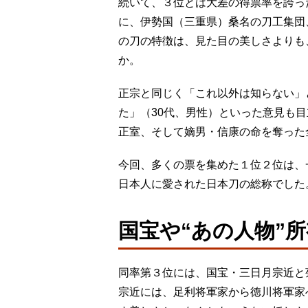
続いて、３位とは大差の得票率を誇っ
に、伊勢国（三重県）桑名の刀工集団
の刀の特徴は、見た目の美しさよりも
か。
正宗と同じく「これ以外は知らない」
た」（30代、男性）といった意見も
正室、そして嫡男・信康の命を奪った
今回、多くの票を集めた１位２位は、
日本人に愛された日本刀の総称でした
国宝や“あの人物”
同率第３位には、国宝・三日月宗近と
宗近には、足利将軍家から徳川将軍家