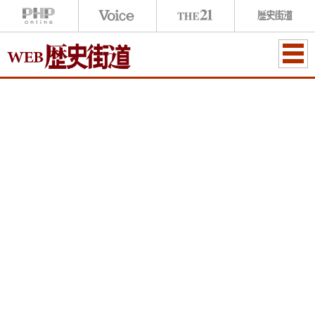
ME
NU