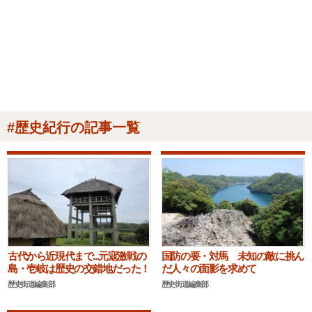
#歴史紀行の記事一覧
古代から近現代まで...元寇激戦の
国防の要・対馬 未知の敵に挑ん
島・壱岐は歴史の交錯地だった！
だ人々の面影を求めて
歴史街道編集部
歴史街道編集部