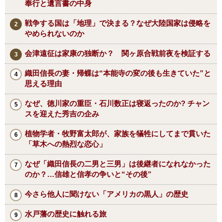
奉行と遺言書の中身
戦争する国は「地理」で決まる？なぜ大陸国家は侵略を
やめられないのか
会津遠征は家康の独断か？ 関ヶ原合戦前夜を検証する
織田信長の妻・帰蝶は“本能寺の変の後も生きていた”と
思える理由
なぜ、徳川家の重臣・石川数正は寝返ったのか? チャン
スを迎えた秀吉の企み
植物学者・牧野富太郎が、家族を犠牲にしてまで貫いた
「草木への熱烈な恋心」
なぜ「織田信長の二男と三男」は後継者になれなかった
のか？…信雄と信孝の争いと“その後”
今さら他人に聞けない「アメリカの黒人」の歴史
水戸藩の歴史に触れる旅