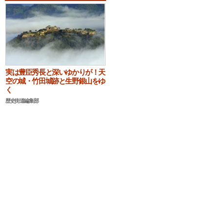
実は豊臣秀長と深いゆかりが！天
空の城・竹田城跡と生野銀山をゆ
く
歴史街道編集部