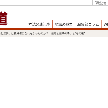
本誌関連記事
地域の魅力
編集部コラム
W
男と三男」は後継者になれなかったのか？…信雄と信孝の争いと“その後”