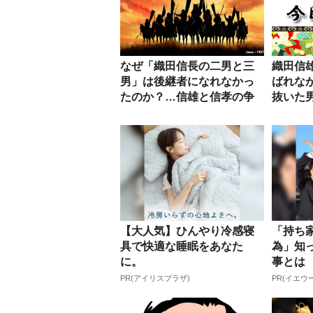
なぜ「織田信長の二男と三
織田信
男」は後継者になれなかっ
ばれな
たのか？…信雄と信孝の争
抜いた
いと“そ...
【大人気】ひんやり冷感寝
「持ち
具で快適な睡眠をあなた
為」知
に。
事とは
PR(アイリスプラザ)
PR(イエウ