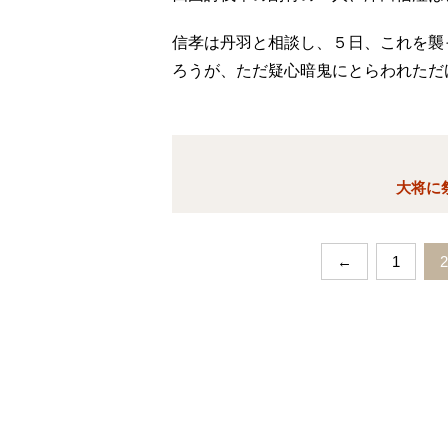
信孝は丹羽と相談し、５日、これを襲
ろうが、ただ疑心暗鬼にとらわれただ
大将に
←
1
2