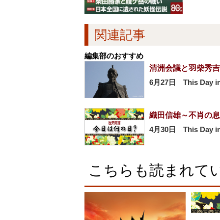
関連記事
編集部のおすすめ
清洲会議と羽柴秀吉
6月27日 This Day in
織田信雄～不肖の息
4月30日 This Day in
こちらも読まれて