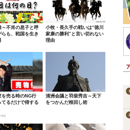
雄～不肖の息子と呼
小牧・長久手の戦いは“徳川
がらも、戦国を生き
家康の勝利”と言い切れない
男
理由
家を売る時のNG行
清洲会議と羽柴秀吉～天下
ってるだけで得する
をつかんだ根回し術
ール)