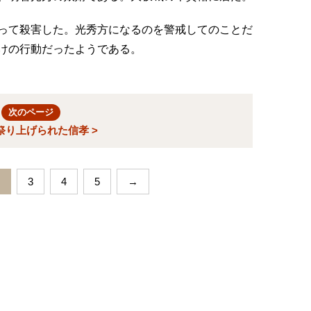
って殺害した。光秀方になるのを警戒してのことだ
けの行動だったようである。
次のページ
祭り上げられた信孝 >
3
4
5
→