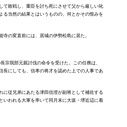
して敗戦し、重臣を討ち死にさせて父から厳しい叱
よる当然の結果とはいうものの、何とかその恨みを
能寺の変直前には、居城の伊勢松島に居た。
国の長宗我部元親討伐の命令を受けた。この任務は、
信長にしても、信孝の将才を認めた上での人事であ
れに従兄弟にあたる津田信澄が副将として補佐する
といわれる大軍を率いて同月末に大坂・堺近辺に着