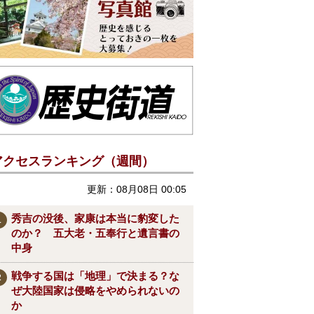
アクセスランキング（週間）
更新：08月08日 00:05
秀吉の没後、家康は本当に豹変した
のか？ 五大老・五奉行と遺言書の
中身
戦争する国は「地理」で決まる？な
ぜ大陸国家は侵略をやめられないの
か