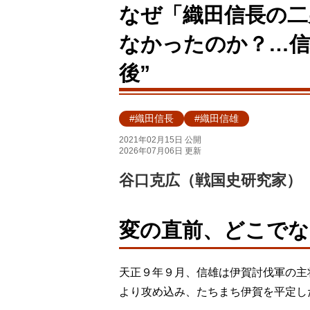
なぜ「織田信長の二
なかったのか？…信
後”
#織田信長
#織田信雄
2021年02月15日 公開
2026年07月06日 更新
谷口克広（戦国史研究家）
変の直前、どこで
天正９年９月、信雄は伊賀討伐軍の主
より攻め込み、たちまち伊賀を平定し