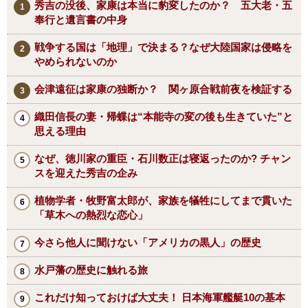
秀吉の没後、家康は本当に豹変したのか？ 五大老・五
奉行と遺言書の中身
戦争する国は「地理」で決まる？なぜ大陸国家は侵略を
やめられないのか
会津遠征は家康の独断か？ 関ヶ原合戦前夜を検証する
織田信長の妻・帰蝶は“本能寺の変の後も生きていた”と
思える理由
なぜ、徳川家の重臣・石川数正は寝返ったのか? チャン
スを迎えた秀吉の企み
植物学者・牧野富太郎が、家族を犠牲にしてまで貫いた
「草木への熱烈な恋心」
今さら他人に聞けない「アメリカの黒人」の歴史
水戸藩の歴史に触れる旅
これだけ知っておけば大丈夫！ 日本海軍艦艇10の基本