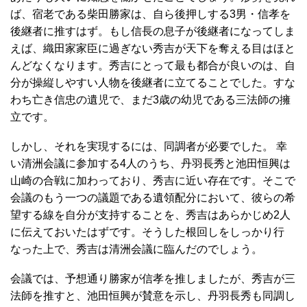
ば、宿老である柴田勝家は、自ら後押しする3男・信孝を
後継者に推すはず。もし信長の息子が後継者になってしま
えば、織田家家臣に過ぎない秀吉が天下を奪える目はほと
んどなくなります。秀吉にとって最も都合が良いのは、自
分が操縦しやすい人物を後継者に立てることでした。すな
わち亡き信忠の遺児で、まだ3歳の幼児である三法師の擁
立です。
しかし、それを実現するには、同調者が必要でした。 幸
い清洲会議に参加する4人のうち、丹羽長秀と池田恒興は
山崎の合戦に加わっており、秀吉に近い存在です。そこで
会議のもう一つの議題である遺領配分において、彼らの希
望する線を自分が支持することを、秀吉はあらかじめ2人
に伝えておいたはずです。そうした根回しをしっかり行
なった上で、秀吉は清洲会議に臨んだのでしょう。
会議では、予想通り勝家が信孝を推しましたが、秀吉が三
法師を推すと、池田恒興が賛意を示し、丹羽長秀も同調し