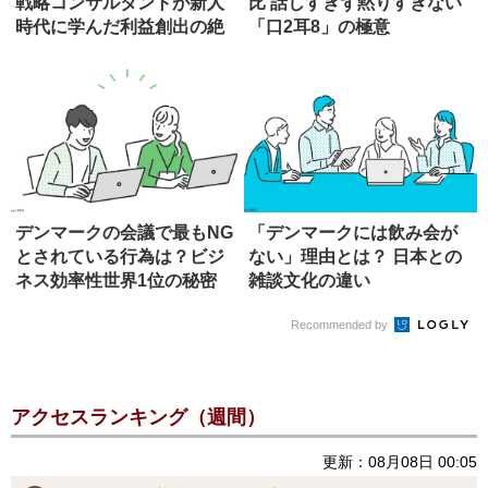
戦略コンサルタントが新人
比 話しすぎず黙りすぎない
時代に学んだ利益創出の絶
「口2耳8」の極意
対原則
デンマークの会議で最もNG
「デンマークには飲み会が
とされている行為は？ビジ
ない」理由とは？ 日本との
ネス効率性世界1位の秘密
雑談文化の違い
Recommended by
アクセスランキング（週間）
更新：08月08日 00:05