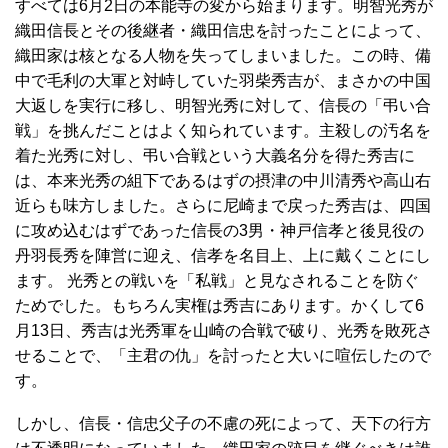
すべては6月2日の本能寺の変から始まります。明智光秀が
織田信長とその後継者・織田信忠を討ったことによって、
織田家は核となる人物を失ってしまいました。この時、備
中で毛利の大軍と対峙していた羽柴秀吉が、まさかの中国
大返しを実行に移し、明智光秀に対して、信長の「弔い合
戦」を挑んだことはよく知られています。主殺しの汚名を
着た光秀に対し、弔い合戦という大義名分を得た秀吉に
は、本来光秀の組下であるはずの摂津の中川清秀や高山右
近らも味方しました。さらに尼崎まで戻った秀吉は、四国
に攻め込むはずであった信長の3男・神戸信孝と後見役の
丹羽長秀を陣営に迎え、信孝を名目上、上に戴くことにし
ます。 光秀との戦いを「私戦」と見なされることを防ぐ
ためでした。もちろん実権は秀吉にあります。かくして6
月13日、秀吉は光秀軍を山崎の合戦で破り、光秀を敗死さ
せることで、「主君の仇」を討ったと大いに喧伝したので
す。
しかし、信長・信忠父子の不慮の死によって、天下の行方