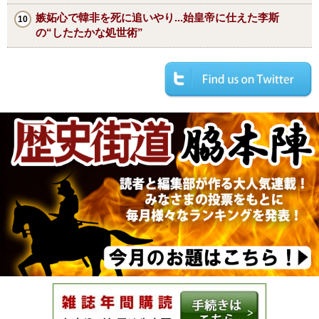
嫉妬心で韓非を死に追いやり...始皇帝に仕えた李斯
の“したたかな処世術”