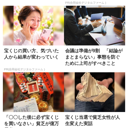
る
PR(合同会社デジタルファーム )
宝くじの買い方、気づいた
会議は準備が9割 「結論が
人から結果が変わっていく
まとまらない」事態を防ぐ
ために上司がすべきこと
PR(合同会社デジタルファーム )
「〇〇した後に必ず宝くじ
宝くじ当選で貧乏女性が人
を買いなさい」貧乏が億万
生変えた実話