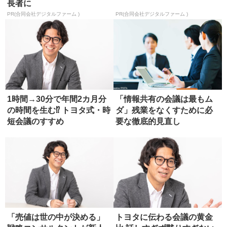
長者に
PR(合同会社デジタルファーム )
PR(合同会社デジタルファーム )
1時間→30分で年間2カ月分
「情報共有の会議は最もム
の時間を生む⁉ トヨタ式・時
ダ」残業をなくすために必
短会議のすすめ
要な徹底的見直し
「売値は世の中が決める」
トヨタに伝わる会議の黄金