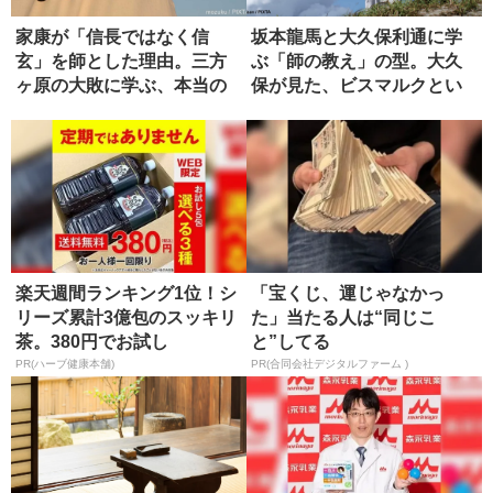
家康が「信長ではなく信
坂本龍馬と大久保利通に学
玄」を師とした理由。三方
ぶ「師の教え」の型。大久
ヶ原の大敗に学ぶ、本当の
保が見た、ビスマルクとい
師の選び方
う究極の...
楽天週間ランキング1位！シ
「宝くじ、運じゃなかっ
リーズ累計3億包のスッキリ
た」当たる人は“同じこ
茶。380円でお試し
と”してる
PR(ハーブ健康本舗)
PR(合同会社デジタルファーム )