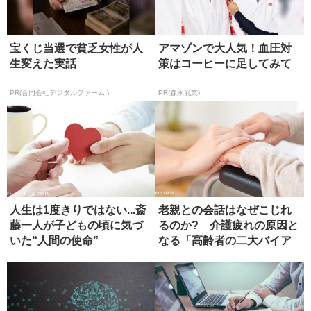
宝くじ当選で貧乏女性が人
アマゾンで大人気！血圧対
生変えた実話
策はコーヒーに足してみて
PR(合同会社デジタルファーム )
PR(森永乳業)
人生は1度きりではない...斎
老親との会話はなぜこじれ
藤一人が子どもの頃に気づ
るのか? 介護疲れの原因と
いた“人間の使命”
なる「高齢者の二大バイア
ス」