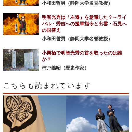
小和田哲男（静岡大学名誉教授）
明智光秀は「左遷」を意識した？～ライ
バル・秀吉への援軍指令と出雲・石見へ
の国替え
小和田哲男（静岡大学名誉教授）
小栗栖で明智光秀の首を取ったのは誰
か？
楠戸義昭（歴史作家）
こちらも読まれています