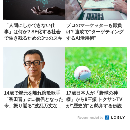
「人間にしかできない仕
プロのマーケッターも顔負
事」は何か? SF化する社会
け? 速攻で“ターゲティング
で生き残るための3つのスキ
するAI活用術”
ル
14歳で親元を離れ演歌歌手
17歳日本人が「野球の神
「香田晋」に...僧侶となった
様」から9三振 トクサンTV
今、振り返る“波乱万丈な...
が"歴史的"と熱弁する伝説
の...
Recommended by