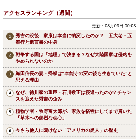
アクセスランキング（週間）
更新：08月06日 00:05
秀吉の没後、家康は本当に豹変したのか？ 五大老・五
奉行と遺言書の中身
戦争する国は「地理」で決まる？なぜ大陸国家は侵略を
やめられないのか
織田信長の妻・帰蝶は“本能寺の変の後も生きていた”と
思える理由
なぜ、徳川家の重臣・石川数正は寝返ったのか? チャン
スを迎えた秀吉の企み
植物学者・牧野富太郎が、家族を犠牲にしてまで貫いた
「草木への熱烈な恋心」
今さら他人に聞けない「アメリカの黒人」の歴史