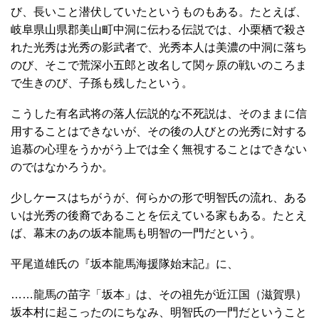
び、長いこと潜伏していたというものもある。たとえば、
岐阜県山県郡美山町中洞に伝わる伝説では、小栗栖で殺さ
れた光秀は光秀の影武者で、光秀本人は美濃の中洞に落ち
のび、そこで荒深小五郎と改名して関ヶ原の戦いのころま
で生きのび、子孫も残したという。
こうした有名武将の落人伝説的な不死説は、そのままに信
用することはできないが、その後の人びとの光秀に対する
追慕の心理をうかがう上では全く無視することはできない
のではなかろうか。
少しケースはちがうが、何らかの形で明智氏の流れ、ある
いは光秀の後裔であることを伝えている家もある。たとえ
ば、幕末のあの坂本龍馬も明智の一門だという。
平尾道雄氏の『坂本龍馬海援隊始末記』に、
……龍馬の苗字「坂本」は、その祖先が近江国（滋賀県）
坂本村に起こったのにちなみ、明智氏の一門だということ