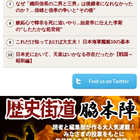
なぜ「織田信長の二男と三男」は後継者になれなかった
のか？…信雄と信孝の争いと“その後”
嫉妬心で韓非を死に追いやり...始皇帝に仕えた李斯
の“したたかな処世術”
これだけ知っておけば大丈夫！ 日本海軍艦艇10の基本
日本史において、天皇はいかなる存在だったか【戦国～
昭和編】