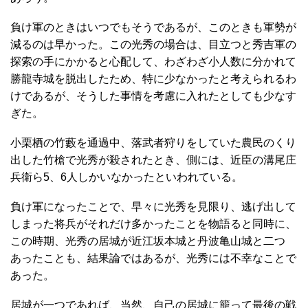
負け軍のときはいつでもそうであるが、このときも軍勢が
減るのは早かった。この光秀の場合は、目立つと秀吉軍の
探索の手にかかると心配して、わざわざ小人数に分かれて
勝龍寺城を脱出したため、特に少なかったと考えられるわ
けであるが、そうした事情を考慮に入れたとしても少なす
ぎた。
小栗栖の竹藪を通過中、落武者狩りをしていた農民のくり
出した竹槍で光秀が殺されたとき、側には、近臣の溝尾庄
兵衛ら5、6人しかいなかったといわれている。
負け軍になったことで、早々に光秀を見限り、逃げ出して
しまった将兵がそれだけ多かったことを物語ると同時に、
この時期、光秀の居城が近江坂本城と丹波亀山城と二つ
あったことも、結果論ではあるが、光秀には不幸なことで
あった。
居城が一つであれば、当然、自己の居城に籠って最後の戦