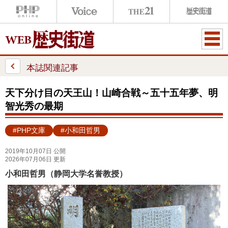
ME
NU
本誌関連記事
天下分け目の天王山！山崎合戦～五十五年夢、明
智光秀の最期
#PHP文庫
#小和田哲男
2019年10月07日 公開
2026年07月06日 更新
小和田哲男（静岡大学名誉教授）