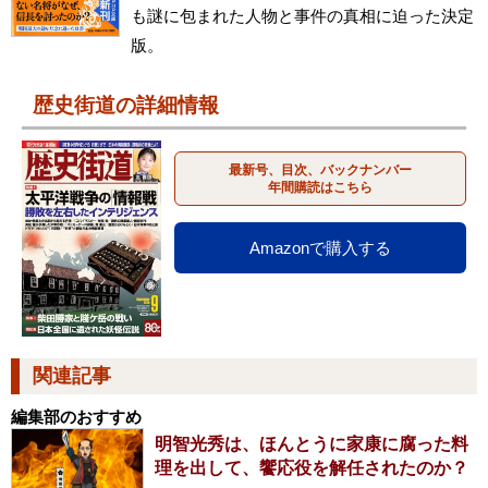
も謎に包まれた人物と事件の真相に迫った決定
版。
歴史街道の詳細情報
最新号、目次、バックナンバー
年間購読はこちら
Amazonで購入する
関連記事
編集部のおすすめ
明智光秀は、ほんとうに家康に腐った料
理を出して、饗応役を解任されたのか？