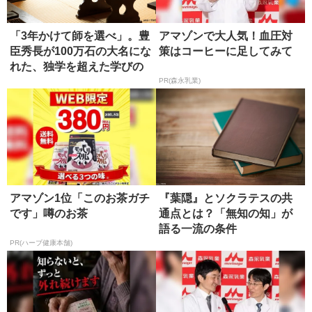
「3年かけて師を選べ」。豊
アマゾンで大人気！血圧対
臣秀長が100万石の大名にな
策はコーヒーに足してみて
れた、独学を超えた学びの
正...
PR(森永乳業)
アマゾン1位「このお茶ガチ
『葉隠』とソクラテスの共
です」噂のお茶
通点とは？「無知の知」が
語る一流の条件
PR(ハーブ健康本舗)