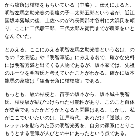
から紋所は桔梗をもちいている（中略）。伝えによると、
明智左馬之助光春の妾腹の子―太郎五郎という者が、近江
国坂本落城の後、土佐へのがれ長岡郡才谷村に大浜氏を頼
り、ここに二代彦三郎、三代太郎左衛門までが農業をいと
なんでいた。
とみえる。ここにみえる明智左馬之助光春という名は、の
ちの『太閤記』や『明智軍記』にみえる名で、確かな史料
には明智秀満と出てくる人物であるが、坂本家では、先祖
のルーツを明智氏と考えていたことがわかる。確かに坂本
龍馬の家紋は「組合せ角に桔梗紋」である。
もっとも、紋の桔梗と、苗字の坂本から、坂本城主明智
氏、桔梗紋が結びつけられた可能性があり、このこと自体
が史実であったかどうかとなると問題はある。しかし、私
がここでいいたいのは、江戸時代、あれだけ「逆賊」の
レッテルを貼られた形の明智光秀を、自分の家系にとりこ
もうとする意識が人びとの中にあったという点である。