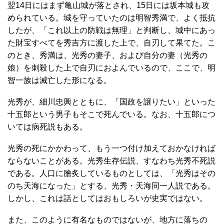
翌14日にはまず亀山城が落とされ、15日には坂本城も攻
められている。城を守っていたのは明智秀満で、よく抵抗
したが、「これ以上の防戦は無理」と判断し、城中にあっ
た財宝すべてを秀吉方に渡した上で、自刃して果てた。こ
のとき、秀満は、光秀の妻子、および自分の妻（光秀の
娘）を刺殺した上で自刃におよんでいるので、ここで、明
智一族は滅亡した形になる。
光秀が、細川忠興とともに、「国政を譲りたい」といった
十五郎という男子もそこで死んでいる。なお、十五郎につ
いては病死説もある。
光秀の死にかかわって、もう一つ付け加えておかなければ
ならないことがある。光秀生存伝説、すなわち光秀不死説
である。人口に膾炙しているものとしては、「光秀はその
のち天海になった」とする、光秀・天海同一人説である。
しかし、これは話としてはおもしろいが史実ではない。
また、このように有名なものではないが、地方に落ちの