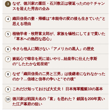
なぜ、徳川家の重臣・石川数正は寝返ったのか? チャン
スを迎えた秀吉の企み
織田信長の妻・帰蝶は“本能寺の変の後も生きていた”と
思える理由
植物学者・牧野富太郎が、家族を犠牲にしてまで貫いた
「草木への熱烈な恋心」
今さら他人に聞けない「アメリカの黒人」の歴史
嫉妬心で韓非を死に追いやり...始皇帝に仕えた李斯
の“したたかな処世術”
なぜ「織田信長の二男と三男」は後継者になれなかった
のか？…信雄と信孝の争いと“その後”
これだけ知っておけば大丈夫！ 日本海軍艦艇10の基本
徳川家は戦国大名の「富」を恐れた？ 鎖国を200年貫い
た江戸幕府の狙い