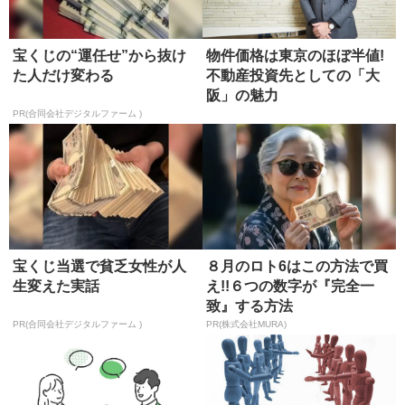
宝くじの“運任せ”から抜け
物件価格は東京のほぼ半値!
た人だけ変わる
不動産投資先としての「大
阪」の魅力
PR(合同会社デジタルファーム )
宝くじ当選で貧乏女性が人
８月のロト6はこの方法で買
生変えた実話
え!!６つの数字が『完全一
致』する方法
PR(合同会社デジタルファーム )
PR(株式会社MURA)