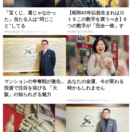
「宝くじ、運じゃなかっ
【昭和43年以前生まれはロ
た」当たる人は“同じこ
ト６この数字を買うべき】6
と”してる
つの数字が「完全一致」す
る方...
PR(合同会社デジタルファーム )
PR(株式会社MURA)
マンションの争奪戦が激化...
あなたの金運、今が変わる
投資で注目を浴びる 「大
時かもしれません
阪」の知られざる魅力
PR(合同会社デジタルファーム )