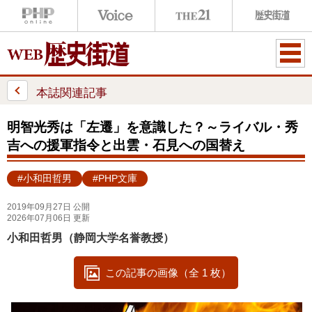
ME
NU
本誌関連記事
明智光秀は「左遷」を意識した？～ライバル・秀
吉への援軍指令と出雲・石見への国替え
#小和田哲男
#PHP文庫
2019年09月27日 公開
2026年07月06日 更新
小和田哲男（静岡大学名誉教授）
この記事の画像（全 1 枚）