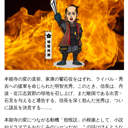
本能寺の変の直前、家康の饗応役をはずれ、ライバル・秀
吉への援軍を命じられた明智光秀。このとき、信長は、丹
波・近江志賀郡の領地を召し上げ、まだ敵国である出雲・
石見を与えると通告する。信長を深く怨んだ光秀は、つい
に謀反を決意する……。
本能寺の変につながる動機「怨恨説」の根拠として、小説
やドラマでもおなじみのシーンだが、この話はほんとうな