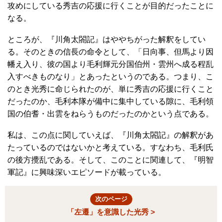
攻めにしている秀吉の応援に行くことが目的だったことに
なる。
ところが、『川角太閤記』はややちがった解釈をしてい
る。そのときの信長の命令として、「日向事、但馬より因
幡え入り、彼の国より毛利輝元分国伯州・雲州へ成る程乱
入すべきものなり」とあったというのである。つまり、こ
のとき光秀に命じられたのが、単に秀吉の応援に行くこと
だったのか、毛利本隊が備中に集中している隙に、毛利領
国の伯耆・出雲をねらうものだったのかという点である。
私は、この点に関していえば、『川角太閤記』の解釈があ
たっているのではないかと考えている。すなわち、毛利氏
の後方攪乱である。そして、このことに関連して、『明智
軍記』に興味深いエピソードが載っている。
次のページ
「左遷」を意識した光秀 >