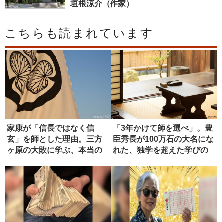
垣根涼介（作家）
こちらも読まれています
家康が「信長ではなく信
「3年かけて師を選べ」。豊
玄」を師とした理由。三方
臣秀長が100万石の大名にな
ヶ原の大敗に学ぶ、本当の
れた、独学を超えた学びの
師の選び方
正...