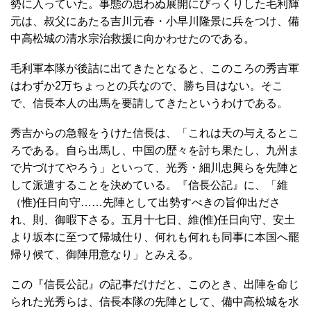
勢に入っていた。事態の思わぬ展開にびっくりした毛利輝
元は、叔父にあたる吉川元春・小早川隆景に兵をつけ、備
中高松城の清水宗治救援に向かわせたのである。
毛利軍本隊が後詰に出てきたとなると、このころの秀吉軍
はわずか2万ちょっとの兵なので、勝ち目はない。そこ
で、信長本人の出馬を要請してきたというわけである。
秀吉からの急報をうけた信長は、「これは天の与えるとこ
ろである。自ら出馬し、中国の歴々を討ち果たし、九州ま
で片づけてやろう」といって、光秀・細川忠興らを先陣と
して派遣することを決めている。『信長公記』に、「維
（惟)任日向守……先陣として出勢すべきの旨仰出ださ
れ、則、御暇下さる。五月十七日、維(惟)任日向守、安土
より坂本に至つて帰城仕り、何れも何れも同事に本国へ罷
帰り候て、御陣用意なり」とみえる。
この『信長公記』の記事だけだと、このとき、出陣を命じ
られた光秀らは、信長本隊の先陣として、備中高松城を水