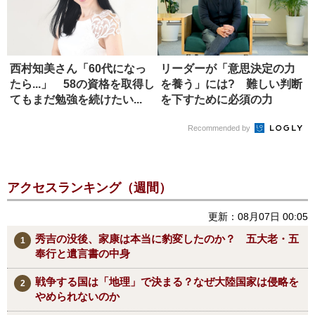
西村知美さん「60代になっ
リーダーが「意思決定の力
たら...」 58の資格を取得し
を養う」には? 難しい判断
てもまだ勉強を続けたい...
を下すために必須の力
Recommended by
アクセスランキング（週間）
更新：08月07日 00:05
秀吉の没後、家康は本当に豹変したのか？ 五大老・五
奉行と遺言書の中身
戦争する国は「地理」で決まる？なぜ大陸国家は侵略を
やめられないのか