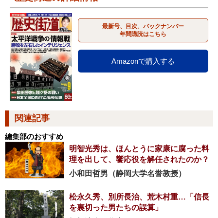
最新号、目次、バックナンバー
年間購読はこちら
Amazonで購入する
関連記事
編集部のおすすめ
明智光秀は、ほんとうに家康に腐った料
理を出して、饗応役を解任されたのか？
小和田哲男（静岡大学名誉教授）
松永久秀、別所長治、荒木村重…「信長
を裏切った男たちの誤算」