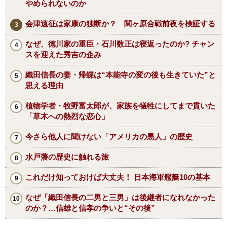
やめられないのか
会津遠征は家康の独断か？ 関ヶ原合戦前夜を検証する
なぜ、徳川家の重臣・石川数正は寝返ったのか? チャン
スを迎えた秀吉の企み
織田信長の妻・帰蝶は“本能寺の変の後も生きていた”と
思える理由
植物学者・牧野富太郎が、家族を犠牲にしてまで貫いた
「草木への熱烈な恋心」
今さら他人に聞けない「アメリカの黒人」の歴史
水戸藩の歴史に触れる旅
これだけ知っておけば大丈夫！ 日本海軍艦艇10の基本
なぜ「織田信長の二男と三男」は後継者になれなかった
のか？…信雄と信孝の争いと“その後”