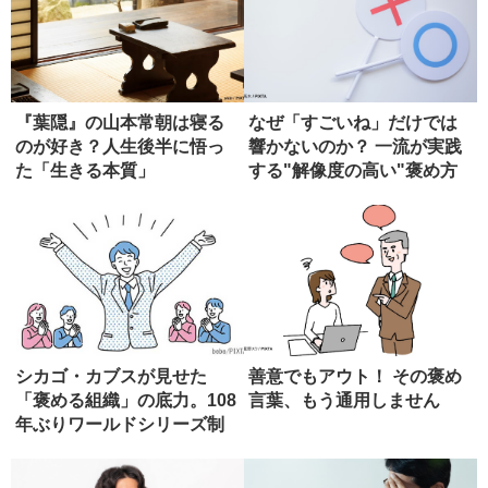
『葉隠』の山本常朝は寝る
なぜ「すごいね」だけでは
のが好き？人生後半に悟っ
響かないのか？ 一流が実践
た「生きる本質」
する"解像度の高い"褒め方
の技...
シカゴ・カブスが見せた
善意でもアウト！ その褒め
「褒める組織」の底力。108
言葉、もう通用しません
年ぶりワールドシリーズ制
覇の秘...