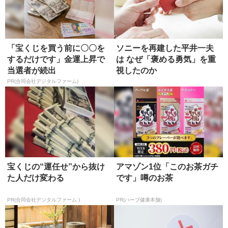
「宝くじを買う前に〇〇を
ソニーを再建した平井一夫
するだけです」金運上昇で
は なぜ「褒める勇気」を重
当選者が続出
視したのか
PR(合同会社デジタルファーム)
宝くじの“運任せ”から抜け
アマゾン1位「このお茶ガチ
た人だけ変わる
です」噂のお茶
PR(合同会社デジタルファーム )
PR(ハーブ健康本舗)