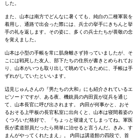
した。
また、山本は南方でどんなに暑くても、純白の二種軍装を
着用し、通路で出会った際には、兵士の挙手にきちんと挙
手の礼を返します。その姿に、多くの兵士たちが畏敬の念
を覚えました。
山本は小型の手帳を常に肌身離さず持っていましたが、そ
こには戦死した友人、部下たちの住所が書きとめられてお
り、山本がいつも取り出して眺めているために、手帳は手
ずれがしていたといいます。
辺見じゅんさんの『男たちの大和』にも紹介されているエ
ピソードですが、ある夜、機銃員の内田貢が従兵を通じ
て、山本長官に呼び出されます。 内田が何事かと、おそ
るおそる上甲板の長官私室に出向くと、山本は寝間着姿の
くつろいだ格好で、「ちょっと寝違えてしまってね。軍医
長が柔道部員だったら簡単に治せると言うんだ。きみ、す
まんがやってくれたまえ」。 内田は講道館の四段で、首