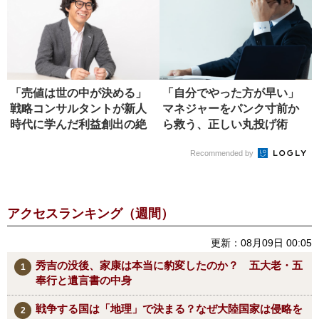
「売値は世の中が決める」
「自分でやった方が早い」
戦略コンサルタントが新人
マネジャーをパンク寸前か
時代に学んだ利益創出の絶
ら救う、正しい丸投げ術
対原則
Recommended by
アクセスランキング（週間）
更新：08月09日 00:05
秀吉の没後、家康は本当に豹変したのか？ 五大老・五
奉行と遺言書の中身
戦争する国は「地理」で決まる？なぜ大陸国家は侵略を