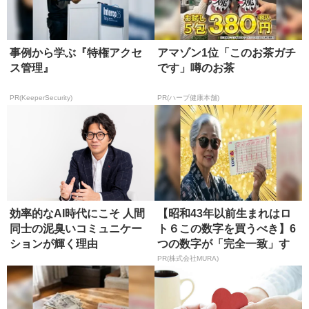
事例から学ぶ『特権アクセ
アマゾン1位「このお茶ガチ
ス管理』
です」噂のお茶
PR(KeeperSecurity)
PR(ハーブ健康本舗)
効率的なAI時代にこそ 人間
【昭和43年以前生まれはロ
同士の泥臭いコミュニケー
ト６この数字を買うべき】6
ションが輝く理由
つの数字が「完全一致」す
る方...
PR(株式会社MURA)