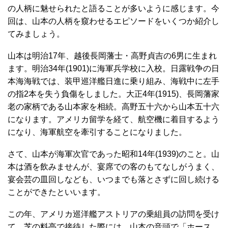
の人柄に魅せられたと語ることが多いように感じます。今
回は、山本の人柄を窺わせるエピソードをいくつか紹介し
てみましょう。
山本は明治17年、越後長岡藩士・高野貞吉の6男に生まれ
ます。明治34年(1901)に海軍兵学校に入校。日露戦争の日
本海海戦では、装甲巡洋艦日進に乗り組み、海戦中に左手
の指2本を失う負傷をしました。大正4年(1915)、長岡藩家
老の家柄である山本家を相続。高野五十六から山本五十六
になります。アメリカ留学を経て、航空機に着目するよう
になり、海軍航空を牽引することになりました。
さて、山本が海軍次官であった昭和14年(1939)のこと。山
本は酒を飲みませんが、宴席での客のもてなしがうまく、
宴会芸の皿回しなども、いつまでも落とさずに回し続ける
ことができたといいます。
この年、アメリカ巡洋艦アストリアの乗組員の訪問を受け
て、芝の料亭で接待した際には、山本の音頭で「ホース