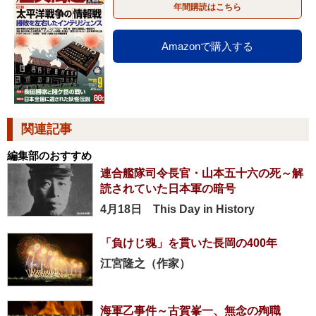
年間購読はこちら
Amazonで購入する
関連記事
編集部のおすすめ
連合艦隊司令長官・山本五十六の死～解
読されていた日本軍の暗号
4月18日 This Day in History
「負けじ魂」を貫いた長岡の400年
江宮隆之（作家）
海軍乙事件～古賀峯一、無念の殉職