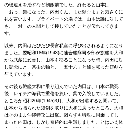
の寝違えを治すなど朝飯前でした。終わると山本は
「おっ、楽になった。内田くん、また頼むよ」と気さくに
礼を言います。プライベートの場では、山本は誰に対して
も、一対一の人間として接していたことが伝わってきま
す。
以来、内田はたびたび長官私室に呼び出されるようになり
ました。翌昭和18年(1943)に連合艦隊司令部が旗艦を大和
から武蔵に変更し、山本も移ることになった時、内田に対
し記念にと、茶掛の軸と、「五十六」と銘を彫った短剣を
与えています。
その後も戦艦大和に乗り組んでいた内田は、山本の戦死
後、レイテ沖海戦で重傷を負い、呉で入院していました。
ところが昭和20年(1945)3月、大和が出港すると聞いて、
山本から贈られた短剣を取りに大和に戻ったところ、大和
はそのまま沖縄特攻に出撃。図らずも特攻に同乗してし
まった内田は、しかし奇跡的に生還しました。とはいえ体