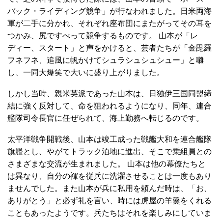
バック・ライディング競争」が行なわれました。日米両海
軍が二手に分かれ、それぞれ座布団にまたがってその耳を
つかみ、尻ですべって競争するものです。 山本が「レ
ディー、スタート」と声をかけると、芸者たちが「金毘羅
フネフネ、追風に帆かけてシュラシュシュシュー」と囃
し、一同大爆笑で大いに盛り上がりました。
しかし当時、親米英派であった山本は、日独伊三国同盟締
結に強く反対して、命を狙われるようになり、同年、連合
艦隊司令長官に任ぜられて、海上勤務へ転じるのです。
太平洋戦争開戦後、山本は竣工成った戦艦大和を連合艦隊
旗艦とし、やがてトラック泊地に進出、そこで乗組員との
さまざまな交流が生まれました。 山本は他の幕僚たちと
は異なり、自分の褌を従兵に洗濯させることは一度もあり
ませんでした。また山本が兵に私用を頼んだ時は、「お、
ありがとう」と必ず礼を言い、時には虎屋の羊羹をくれる
こともあったようです。兵たちはそれを楽しみにしていま