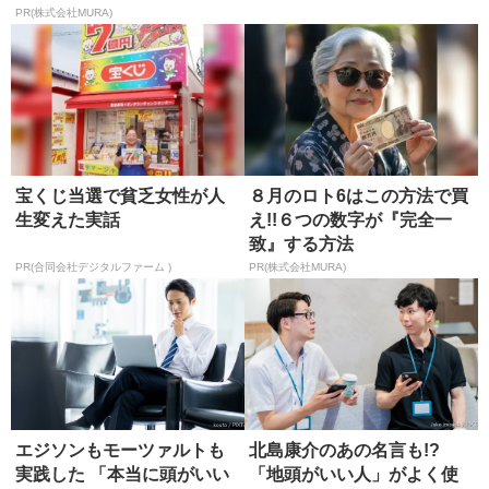
る方...
PR(株式会社MURA)
宝くじ当選で貧乏女性が人
８月のロト6はこの方法で買
生変えた実話
え!!６つの数字が『完全一
致』する方法
PR(合同会社デジタルファーム )
PR(株式会社MURA)
エジソンもモーツァルトも
北島康介のあの名言も!?
実践した 「本当に頭がいい
「地頭がいい人」がよく使