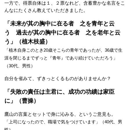
一方で、得票自体は１、２票なれど、含蓄豊かな名言をこ
んなにたくさん教えていただきました。
「未来が其の胸中に在る者 之を青年と云
う 過去が其の胸中に在る者 之を老年と云
う」（植木枝盛）
「植木自身このとき20歳そこらの青年であったが、36歳で生
涯を閉じるまでずっと『青年』であり続けていただろう」
（30代、男性）
自分を省みて、ずきっとくるものがありませんか？
「失敗の責任は主君に、成功の功績は家臣
に」（曹操）
鷹山の言葉とセットで身に沁みる、というご意見も。
「上司になったので、職場で気をつけています」（40代、男
性）。