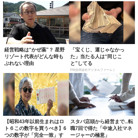
経営戦略は“かぜ薬”？ 星野
「宝くじ、運じゃなかっ
リゾート代表がどんな時も
た」当たる人は“同じこ
ぶれない理由
と”してる
PR(合同会社デジタルファーム )
【昭和43年以前生まれはロ
スタバ店頭から経営まで...転
ト６この数字を買うべき】6
職7回で得た「中途入社マネ
つの数字が「完全一致」す
ージャーの極意」