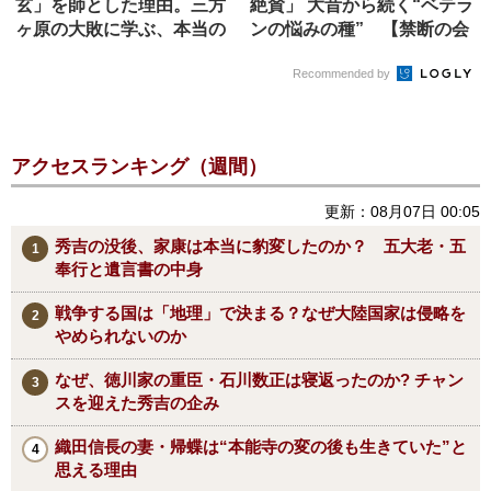
玄」を師とした理由。三方
絶賛」 大昔から続く“ベテラ
ヶ原の大敗に学ぶ、本当の
ンの悩みの種” 【禁断の会
師の選び方
社...
Recommended by
アクセスランキング（週間）
更新：08月07日 00:05
秀吉の没後、家康は本当に豹変したのか？ 五大老・五
奉行と遺言書の中身
戦争する国は「地理」で決まる？なぜ大陸国家は侵略を
やめられないのか
なぜ、徳川家の重臣・石川数正は寝返ったのか? チャン
スを迎えた秀吉の企み
織田信長の妻・帰蝶は“本能寺の変の後も生きていた”と
思える理由