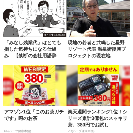
「みなし残業代」はとても
現地の若者と共鳴した星野
損した気持ちになる仕組
リゾート代表 温泉街復興プ
み 【禁断の会社用語辞
ロジェクトの現在地
典】
アマゾン1位「このお茶ガチ
楽天週間ランキング1位！シ
です」噂のお茶
リーズ累計3億包のスッキリ
茶。380円でお試し
PR(ハーブ健康本舗)
PR(ハーブ健康本舗)