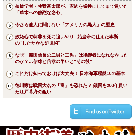
植物学者・牧野富太郎が、家族を犠牲にしてまで貫いた
「草木への熱烈な恋心」
今さら他人に聞けない「アメリカの黒人」の歴史
嫉妬心で韓非を死に追いやり...始皇帝に仕えた李斯
の“したたかな処世術”
なぜ「織田信長の二男と三男」は後継者になれなかった
のか？…信雄と信孝の争いと“その後”
これだけ知っておけば大丈夫！ 日本海軍艦艇10の基本
徳川家は戦国大名の「富」を恐れた？ 鎖国を200年貫い
た江戸幕府の狙い