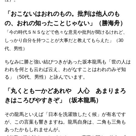
「おこないはおれのもの。批判は他人のも
の、おれの知ったことじゃない」（勝海舟）
「今の時代ＳＮＳなどで色々な意見や批判が聞けるけれど、
しっかり自分を持つことが大事だと教えてもらえた」（30
代、男性）
ちなみに勝と強い結びつきがあった坂本龍馬も「世の人は
われを何とも云わば云え、わがなすことはわれのみぞ知
る」（50代、男性）と詠んでいます。
「丸くとも一かどあれや 人心 あまりまろ
きはころびやすきぞ」（坂本龍馬）
その龍馬といえば「日本を洗濯致したく候」が有名です
が、この言葉も響きますね。龍馬自身は、二角も三角も
あったかもしれませんが。