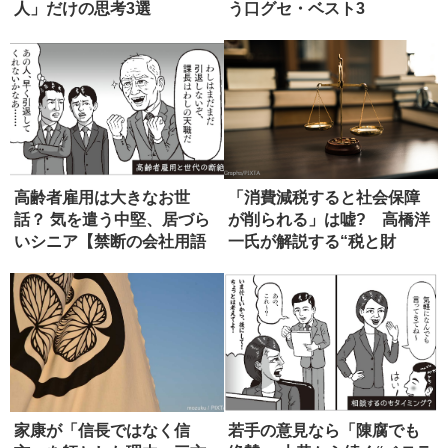
人」だけの思考3選
う口グセ・ベスト3
高齢者雇用は大きなお世
「消費減税すると社会保障
話？ 気を遣う中堅、居づら
が削られる」は嘘? 高橋洋
いシニア【禁断の会社用語
一氏が解説する“税と財
辞典】
源”の真...
家康が「信長ではなく信
若手の意見なら「陳腐でも