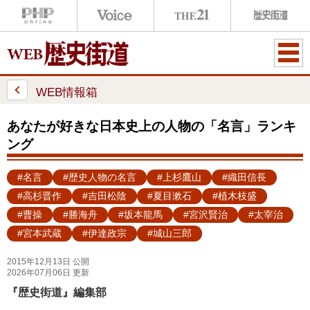
ME
NU
WEB情報箱
あなたが好きな日本史上の人物の「名言」ランキ
ング
#名言
#歴史人物の名言
#上杉鷹山
#織田信長
#高杉晋作
#吉田松陰
#夏目漱石
#植木枝盛
#曹操
#勝海舟
#坂本龍馬
#宮沢賢治
#太宰治
#宮本武蔵
#伊達政宗
#城山三郎
2015年12月13日 公開
2026年07月06日 更新
『歴史街道』編集部