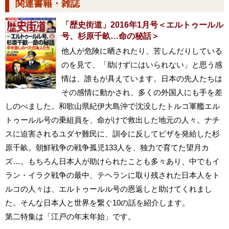
関連書籍・雑誌
「歴史街道」2016年1月号＜エルトゥールル
号、杉原千畝…命の秘話＞
他人が危険に晒されたり、苦しんだりしている
のを見て、「助けずにはいられない」と思う感
情は、誰もが具えています。日本の先人たちは
その感情に動かされ、多くの外国人にも手を差
しのべました。和歌山県紀伊大島沖で沈没したトルコ軍艦エル
トゥールル号の乗組員を、命がけで救出した地元の人々。ナチ
スに迫害されるユダヤ難民に、訓令に反してビザを発給した杉
原千畝。朝鮮戦争の戦争孤児133人を、独力で育てた望月カ
ズ…。もちろん日本人が助けられたことも多々あり、中でもイ
ラン・イラク戦争の最中、テヘランに取り残された日本人をト
ルコの人々は、エルトゥールル号の恩返しと助けてくれまし
た。そんな日本人と世界を繋ぐ10の話を紹介します。
第二特集は「江戸の年末年始」です。