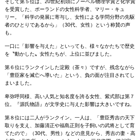
そして第５位は、20世紀初頭にノーベル物理学賞と化学賞
を受賞した、ポーランドの女性科学者、マリー・キュ
リー。「科学の発展に寄与し、女性による学問分野の先駆
者のひとりであるから」（30代、女性）という称賛の声
も。
一口に「影響を与えた」といっても、様々なかたちで歴史
を〝動かした〟女性たちが、上位に並びました。
第６位にランクインした淀殿（茶々）ですが、残念ながら
「豊臣家を滅亡へ導いた」という、負の面が注目されてし
まいました。
卑弥呼同様、高い人気と知名度を誇る女性、紫式部は第７
位。『源氏物語』が文学史に与えた影響は大きいですね。
第８位には二人がランクイン。一人は、「豊臣秀吉の天下
取りを支え、加藤清正や福島正則を子飼いの武将として育
てたので」（30代、男性）などの意見から、秀吉の妻・高