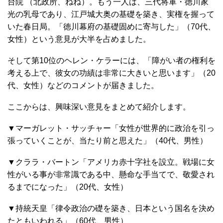
台院 （北政所、ねね）。もう一人は、三代将軍・徳川家
光の乳母であり、江戸城大奥の基礎を築き、実権を握って
いた春日局。「徳川幕府の基礎固めに寄与した」（70代、
女性）という意見が大半を占めました。
そして第10位のヘレン・ケラーには、「障がい者の権利を
考える上で、彼女の功績は非常に大きいと思います」（20
代、女性）などのコメントが届きました。
ここからは、興味深い意見をまとめて紹介します。
▼マーガレット・サッチャー「女性が世界的に政治を引っ
張っていくことが、当たり前と思えた」（40代、男性）
▼クララ・バートン「アメリカ赤十字社を設立。戦場に女
性がいる事が非常識である中、懸命な手当てで、敬愛され
るまでになった」（20代、女性）
▼持統天皇「律令政治の礎を築き、日本という国名を決め
たともいわれる」（60代、男性）