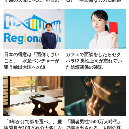
ヶ原の大敗に学ぶ、本当の
る』 手加減なしの知的格
師の選び方
闘【書評】
日本の得意は「面倒くさい
カフェで面談をしたらセク
こと」 水産ベンチャーが
ハラ!? 男性上司が忘れてい
狙う輸出大国への道
た信頼関係の確認
「3年かけて師を選べ」。豊
『弱者男性1500万人時代』
臣秀長が100万石の大名にな
で描き出される、人間の尊