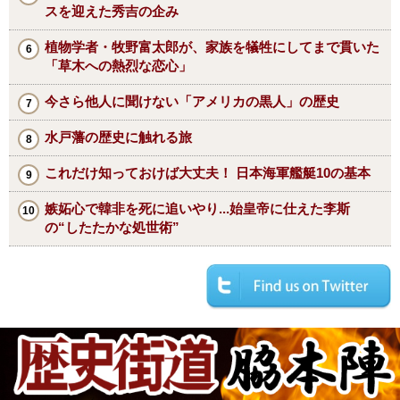
スを迎えた秀吉の企み
植物学者・牧野富太郎が、家族を犠牲にしてまで貫いた
「草木への熱烈な恋心」
今さら他人に聞けない「アメリカの黒人」の歴史
水戸藩の歴史に触れる旅
これだけ知っておけば大丈夫！ 日本海軍艦艇10の基本
嫉妬心で韓非を死に追いやり...始皇帝に仕えた李斯
の“したたかな処世術”