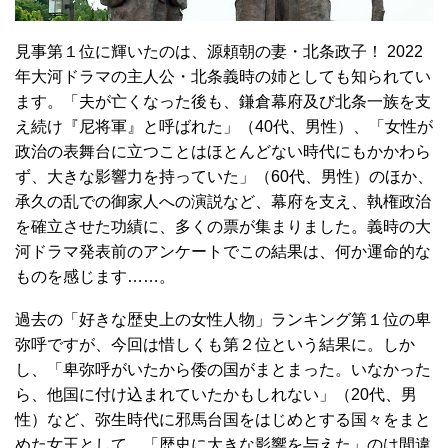
見事第１位に輝いたのは、源頼朝の妻・北条政子！ 2022
年大河ドラマの主人公・北条義時の姉としても知られてい
ます。「夫が亡くなった後も、鎌倉幕府及び北条一族を支
え続け『尼将軍』と呼ばれた」（40代、男性）、「女性が
政治の表舞台に立つことはほとんどない時代にもかかわら
ず、大きな影響力を持っていた」（60代、男性）のほか、
承久の乱での御家人への演説など、幕府を支え、執権政治
を確立させた功績に、多くの票が集まりました。義時の大
河ドラマ発表前のアンケートでこの結果は、何か運命的な
ものを感じます……。
過去の「好きな歴史上の女性人物」ランキング第１位の卑
弥呼ですが、今回は惜しくも第２位という結果に。しか
し、「卑弥呼がいたから倭の国がまとまった。いなかった
ら、他国に付け込まれていたかもしれない」（20代、男
性）など、弥生時代に邪馬台国をはじめとする国々をまと
めた女王として、「歴史に大きな影響を与えた」のは間違