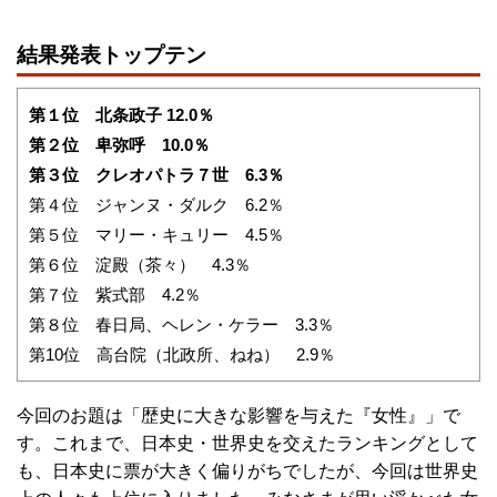
結果発表トップテン
第１位 北条政子 12.0％
第２位 卑弥呼 10.0％
第３位 クレオパトラ７世 6.3％
第４位 ジャンヌ・ダルク 6.2％
第５位 マリー・キュリー 4.5％
第６位 淀殿（茶々） 4.3％
第７位 紫式部 4.2％
第８位 春日局、ヘレン・ケラー 3.3％
第10位 高台院（北政所、ねね） 2.9％
今回のお題は「歴史に大きな影響を与えた『女性』」で
す。これまで、日本史・世界史を交えたランキングとして
も、日本史に票が大きく偏りがちでしたが、今回は世界史