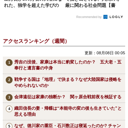
れた、独学を超えた学びの
厳に関わる社会問題【書
正...
評】
Recommended by
アクセスランキング（週間）
更新：08月08日 00:05
秀吉の没後、家康は本当に豹変したのか？ 五大老・五
奉行と遺言書の中身
戦争する国は「地理」で決まる？なぜ大陸国家は侵略を
やめられないのか
会津遠征は家康の独断か？ 関ヶ原合戦前夜を検証する
織田信長の妻・帰蝶は“本能寺の変の後も生きていた”と
思える理由
なぜ、徳川家の重臣・石川数正は寝返ったのか? チャン