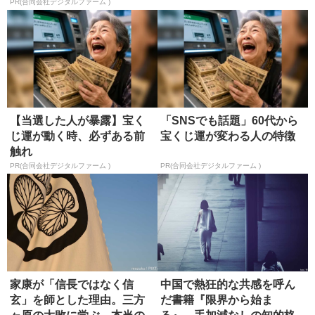
PR(合同会社デジタルファーム )
【当選した人が暴露】宝く
「SNSでも話題」60代から
じ運が動く時、必ずある前
宝くじ運が変わる人の特徴
触れ
PR(合同会社デジタルファーム )
PR(合同会社デジタルファーム )
家康が「信長ではなく信
中国で熱狂的な共感を呼ん
玄」を師とした理由。三方
だ書籍『限界から始ま