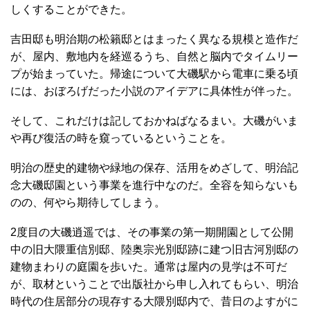
しくすることができた。
吉田邸も明治期の松籟邸とはまったく異なる規模と造作だ
が、屋内、敷地内を経巡るうち、自然と脳内でタイムリー
プが始まっていた。帰途について大磯駅から電車に乗る頃
には、おぼろげだった小説のアイデアに具体性が伴った。
そして、これだけは記しておかねばなるまい。大磯がいま
や再び復活の時を窺っているということを。
明治の歴史的建物や緑地の保存、活用をめざして、明治記
念大磯邸園という事業を進行中なのだ。全容を知らないも
のの、何やら期待してしまう。
2度目の大磯逍遥では、その事業の第一期開園として公開
中の旧大隈重信別邸、陸奥宗光別邸跡に建つ旧古河別邸の
建物まわりの庭園を歩いた。通常は屋内の見学は不可だ
が、取材ということで出版社から申し入れてもらい、明治
時代の住居部分の現存する大隈別邸内で、昔日のよすがに