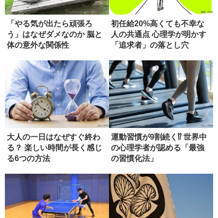
「やる気が出たら頑張ろ
初任給20%高くても不幸な
う」はなぜダメなのか 脳と
人の共通点 心理学が明かす
体の意外な関係性
「追求者」の落とし穴
大人の一日はなぜすぐ終わ
運動習慣が9割続く⁉ 世界中
る？ 楽しい時間が長く感じ
の心理学者が認める「最強
る6つの方法
の習慣化法」