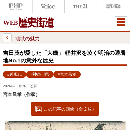
ME
NU
地域の魅力
吉田茂が愛した「大磯」 軽井沢を凌ぐ明治の避暑
地No.1の意外な歴史
#近現代
#神奈川県
#宮本昌孝
2026年05月26日 公開
宮本昌孝（作家）
この記事の画像（全 2 枚）