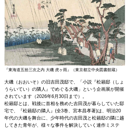
『東海道五拾三次之内 大磯 虎ヶ雨』（東京都立中央図書館蔵）
大磯（おおいそ）の旧吉田茂邸で、「小説『松籟邸（しょ
うらいてい）の隣人』でめぐる大磯」という企画展が開催
されています（2026年6月30日まで）。
松籟邸とは、戦後に首相を務めた吉田茂が暮らしていた邸
宅で、『松籟邸の隣人』(全3巻、宮本昌孝著)は、明治20
年代の大磯を舞台に、少年時代の吉田茂と松籟邸の隣に越
してきた青年が、様々な事件を解決していく連作ミステ