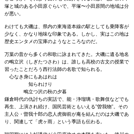
塚と城のある小田原ぐらいで、平塚〜小田原間の地域は分
が悪い。
わけても大磯は、県内の東海道本線の駅としても乗降客が
少なく、かなり地味な印象である。しかし、実はこの地は
歴史エンタメの宝庫のようなところなのだ。
万葉の昔から多くの和歌に詠まれてきた。大磯に遺る地名
の鴫立沢（しぎたつさわ）は、誰しも高校の古文の授業で
習ったことだろう西行法師の名歌で知られる。
心なき身にもあはれは
知られけり
鴫立つ沢の秋の夕暮
鎌倉時代の仇討ちの実話で、能・浄瑠璃・歌舞伎などでも
再生、上演され続け、国民芸術ともいえる"曽我物"。その
主人公・曽我十郎の恋人虎御前が庵を結んだのは大磯であ
り、関連して「虎ヶ雨」という季語も伝わる。