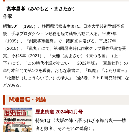
宮本昌孝
（みやもと・まさたか）
作家
昭和30年（1955）、静岡県浜松市生まれ。日本大学芸術学部卒業
後、手塚プロダクション勤務を経て執筆活動に入る。平成7年
（1995）、『剣豪将軍義輝』で一躍脚光を浴びる。平成27年
（2015）、『乱丸』にて、第4回歴史時代作家クラブ賞作品賞を受
賞。令和3年（2021）、『天離（あまさか）り果つる国』（上・
下）にて、「この時代小説がすごい！ 2022年版」（宝島社刊）の
単行本部門で第1位を獲得。おもな著書に、『風魔』『ふたり道三』
『松籟邸（しょうらいてい）の隣人』（全3巻、ＰＨＰ研究所刊）な
どがある。
関連書籍・雑誌
歴史街道 2024年1月号
特集1は〈大坂の陣・語られざる舞台裏――勝
者と敗者、それぞれの葛藤〉。