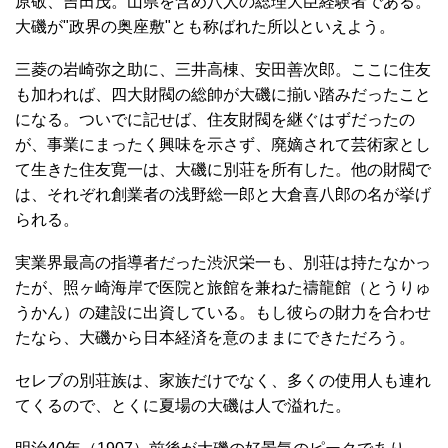
原敬、吉田茂。山県を含め八人の総理大臣経験者である。
大磯が"政界の奥座敷"とも称ばれた所以といえよう。
三菱の岩崎弥之助に、三井高棟、安田善次郎。ここに住友
も加われば、四大財閥の総帥が大磯に揃い踏みだったこと
になる。ついでに記せば、住友財閥を継ぐはずだったの
が、事業にまったく興味を示さず、廃嫡されて芸術家とし
て生きた住友寛一は、大磯に別荘を所有した。他の財閥で
は、それぞれ創業者の浅野総一郎と大倉喜八郎の名が挙げ
られる。
実業界最高の指導者だった渋沢栄一も、別荘は持たなかっ
たが、照ヶ崎海岸で医院と旅館を兼ねた禱龍館（とうりゅ
うかん）の建設に出資している。もし彼らの財力を合わせ
たなら、大磯から日本経済を意のままにできただろう。
セレブの別荘族は、家族だけでなく、多くの使用人も連れ
てくるので、とくに夏場の大磯は人で溢れた。