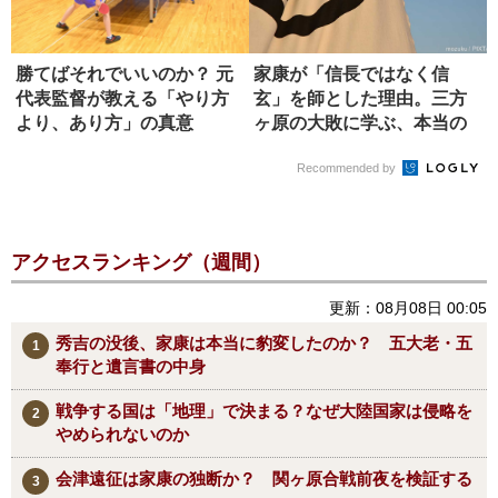
勝てばそれでいいのか？ 元
家康が「信長ではなく信
代表監督が教える「やり方
玄」を師とした理由。三方
より、あり方」の真意
ヶ原の大敗に学ぶ、本当の
師の選び方
Recommended by
アクセスランキング（週間）
更新：08月08日 00:05
秀吉の没後、家康は本当に豹変したのか？ 五大老・五
奉行と遺言書の中身
戦争する国は「地理」で決まる？なぜ大陸国家は侵略を
やめられないのか
会津遠征は家康の独断か？ 関ヶ原合戦前夜を検証する