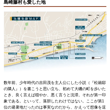
島崎藤村も愛した地
数年前、少年時代の吉田茂を主人公にした小説（『松籟邸
の隣人』）を書こうと思い立ち、初めて大磯の町を歩いた
とき、良く言えば穏やか、悪く言うと沈滞。それが第一印
象である。といって、落胆したわけではない。ここが第1
位の避暑地だったのは事実なのだから、かえって想像を逞