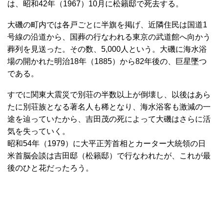
は、昭和42年（1967）10月に松籟邸で死去する。
大磯の町内では各戸ごとに半旗を掲げ、近隣住民は国道1
号線の沿道から、国葬の行なわれる東京の武道館へ向かう
葬列を見送った。その数、5,000人という。大磯に海水浴
場の開かれた明治18年（1885）から82年後の、巨星墜つ
である。
すでに関東大震災で別荘の半数以上が倒壊し、以後はあら
たに別荘族となる著名人も稀となり、海水浴客も激減の一
途を辿っていたから、吉田茂の死によって大磯はさらに活
気を失っていく。
昭和54年（1979）に大平正芳首相とカーター大統領の日
米首脳会談は吉田邸（松籟邸）で行なわれたが、これが最
後のひと花だったろう。