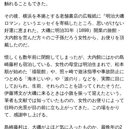
触れることもできた。
その後、横浜を本拠とする老舗書店の広報紙に『明治大磯
ロマン』というエッセイを寄稿したところ、思いがけない
好運に恵まれた。大磯に明治31年（1898）開業の旅館・
大内館を営んだ方々のご子孫だろう女性から、お便りを頂
戴したのだ。
惜しくも数年前に閉館してしまったが、大内館にはかの島
崎藤村も宿泊している。女性の母堂は明治生まれで、松本
順が始めた「禱龍館」や、照ヶ崎で遊泳指導や事故防止に
つとめる「海水じいや」や「波のり」などを、実際に目に
しておられ、生前、それらのことを語ってくれたそうだ。
伊藤博文が大磯に来るときは小旗を振って迎えたという。
筆者も文献では知っていたものの、女性のお便りによって
往時の光景が目の前に立ち上がってきた。この場をかり
て、感謝申し上げる。
島崎藤村は、大磯がよほど気に入ったものか、最晩年の2