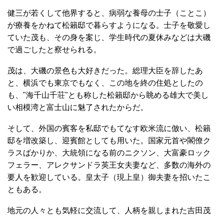
健三が若くして他界すると、病弱な養母の士子（ことこ）
が療養をかねて松籟邸で暮らすようになる。士子を敬愛し
ていた茂も、その身を案じ、学生時代の夏休みなどは大磯
で過ごしたと察せられる。
茂は、大磯の景色も大好きだった。総理大臣を辞したあ
と、横浜でも東京でもなく、この地を終の住処としたの
も、"海千山千荘"とも称した松籟邸から眺める雄大で美し
い相模湾と富士山に魅了されたからだ。
そして、外国の賓客を私邸でもてなす欧米流に倣い、松籟
邸を増改築し、迎賓館としても用いた。国家元首や閣僚ク
ラスばかりか、大統領になる前のニクソン、大富豪ロック
フェラー、アレクサンドラ英王女夫妻など、多数の海外の
要人を歓迎している。皇太子（現上皇）御夫妻を招いたこ
ともある。
地元の人々とも気軽に交流して、人柄を親しまれた吉田茂