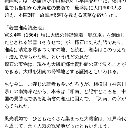
戦国期には上杉謙信が小田原攻めの本陣を布いた。徳川の
世でも当初から東海道の要衝で、最盛期に人口3000人を
超え、本陣3軒、旅籠屋66軒を数える繁華な宿だった。
「著盡湘南清絶地」
寛文4年（1664）頃に大磯の俳諧道場「鴫立庵」を創始し
たとされる崇雪（そうせつ）が、標石に刻んだ語であり、
湘南は清絶を尽きつくすの地、と読む。湘南はこのうえな
く澄んで清らかな地、というほどの意だ。
標石の実物は、現在も大磯町郷土資料館の庭で見ることが
できる。大磯を湘南の発祥地とする証拠ともいわれる。
ちなみに、ご存じの読者も多いだろうが、相模国（神奈川
県）の南海岸だから、本来は「相南」と記すところを、中
国の景勝地である湖南省の湘江に因んで、「湘南」の字が
あてられた。
風光明媚で、ひともたくさん集まった大磯宿は、江戸時代
を通じて、永く人気の観光地だったともいえよう。