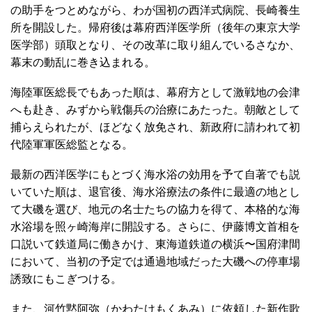
の助手をつとめながら、わが国初の西洋式病院、長崎養生
所を開設した。帰府後は幕府西洋医学所（後年の東京大学
医学部）頭取となり、その改革に取り組んでいるさなか、
幕末の動乱に巻き込まれる。
海陸軍医総長でもあった順は、幕府方として激戦地の会津
へも赴き、みずから戦傷兵の治療にあたった。朝敵として
捕らえられたが、ほどなく放免され、新政府に請われて初
代陸軍軍医総監となる。
最新の西洋医学にもとづく海水浴の効用を予て自著でも説
いていた順は、退官後、海水浴療法の条件に最適の地とし
て大磯を選び、地元の名士たちの協力を得て、本格的な海
水浴場を照ヶ崎海岸に開設する。さらに、伊藤博文首相を
口説いて鉄道局に働きかけ、東海道鉄道の横浜〜国府津間
において、当初の予定では通過地域だった大磯への停車場
誘致にもこぎつける。
また、河竹黙阿弥（かわたけもくあみ）に依頼した新作歌