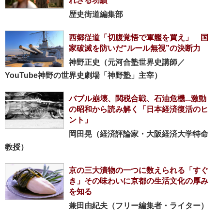
れざる功績
歴史街道編集部
西郷従道「切腹覚悟で軍艦を買え」 国
家破滅を防いだ“ルール無視”の決断力
神野正史（元河合塾世界史講師／
YouTube神野の世界史劇場「神野塾」主宰）
バブル崩壊、関税合戦、石油危機...激動
の昭和から読み解く「日本経済復活のヒ
ント」
岡田晃（経済評論家・大阪経済大学特命
教授）
京の三大漬物の一つに数えられる「すぐ
き」その味わいに京都の生活文化の厚み
を知る
兼田由紀夫（フリー編集者・ライター）