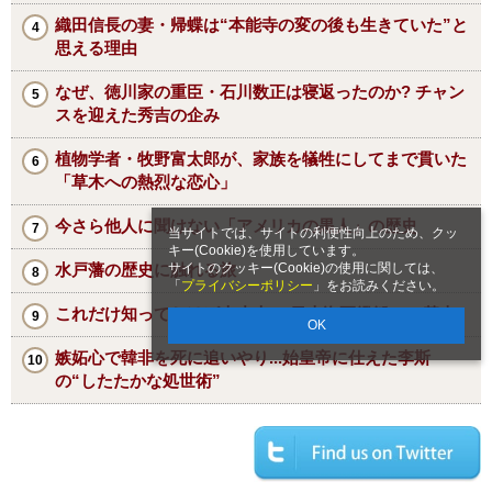
織田信長の妻・帰蝶は“本能寺の変の後も生きていた”と
思える理由
なぜ、徳川家の重臣・石川数正は寝返ったのか? チャン
スを迎えた秀吉の企み
植物学者・牧野富太郎が、家族を犠牲にしてまで貫いた
「草木への熱烈な恋心」
今さら他人に聞けない「アメリカの黒人」の歴史
当サイトでは、サイトの利便性向上のため、クッ
キー(Cookie)を使用しています。
サイトのクッキー(Cookie)の使用に関しては、
水戸藩の歴史に触れる旅
「
プライバシーポリシー
」をお読みください。
これだけ知っておけば大丈夫！ 日本海軍艦艇10の基本
OK
嫉妬心で韓非を死に追いやり...始皇帝に仕えた李斯
の“したたかな処世術”