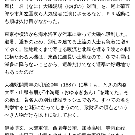
舞伎「名（なに）大磯湯場（ゆばの）対面」を、尾上菊五
郎や市川左團次ら人気役者に演じさせるなど、ＰＲ活動に
も順は抜け目がなかった。
東京や横浜から海水浴客が汽車に乗って大磯へ殺到した。
避暑、避寒のため、別荘を建てる上流の人士も急激に増え
てゆく。陸地近くまで寄せる暖流と北風を遮る丘陵との間
に横たわる大磯は、東西に細長い土地なので、冬でも雪は
滅多に降らないことから、避暑だけでなく避寒の好適地で
もあったのだ。
大磯駅開業年の明治20年（1887）に早くも、ときの内務
大臣・山県有朋が"小淘庵（おゆるぎあん）"を建てた。そ
の後は、著名人の別荘建設ラッシュである。すべての名を
列挙すると3桁になってしまうので、政財界の頂点という
べき人物だけを以下に記しておく。
伊藤博文、大隈重信、西園寺公望、加藤高明、寺内正毅、