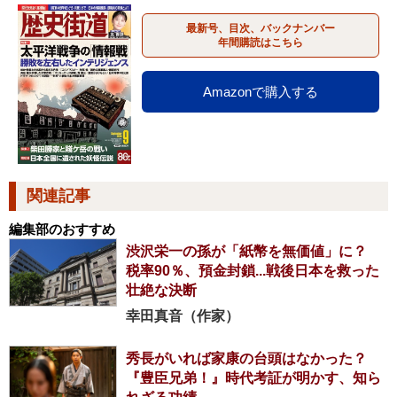
最新号、目次、バックナンバー
年間購読はこちら
Amazonで購入する
関連記事
編集部のおすすめ
渋沢栄一の孫が「紙幣を無価値」に？
税率90％、預金封鎖...戦後日本を救った
壮絶な決断
幸田真音（作家）
秀長がいれば家康の台頭はなかった？
『豊臣兄弟！』時代考証が明かす、知ら