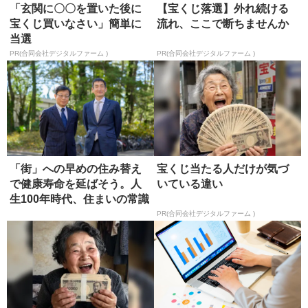
「玄関に〇〇を置いた後に
【宝くじ落選】外れ続ける
宝くじ買いなさい」簡単に
流れ、ここで断ちませんか
当選
PR(合同会社デジタルファーム )
PR(合同会社デジタルファーム )
「街」への早めの住み替え
宝くじ当たる人だけが気づ
で健康寿命を延ばそう。人
いている違い
生100年時代、住まいの常識
もア...
PR(合同会社デジタルファーム )