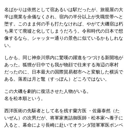
名ばかりは依然として宿あるいは駅だったが、旅籠屋の大
半は廃業を余儀なくされ、宿内の半分以上が失職世帯へと
堕す。このまま何の手も打たなければ、やがて大磯宿は朽
ち果てて廃墟と化してしまうだろう。令和時代の日本で想
像するなら、シャッター通りの景色に似ているかもしれな
い。
しかも、同じ神奈川県内に驚嘆の躍進をつづける新開地が
あった。狐狸が日中でも我が物顔で往来する海辺の寒村
だったのに、日本最大の国際貿易都市へと変貌した横浜で
ある。落差は月と鼈（すっぽん）どころではない。
この大磯を劇的に復活させた人物がいる。
名を松本順という。
西洋医術の先駆者として名を残す蘭方医 ・佐藤泰然（た
いぜん）の次男だが、将軍家奥詰御医師・松本家へ養子に
入ると、幕命により長崎に赴いてオランダ陸軍軍医ポンペ