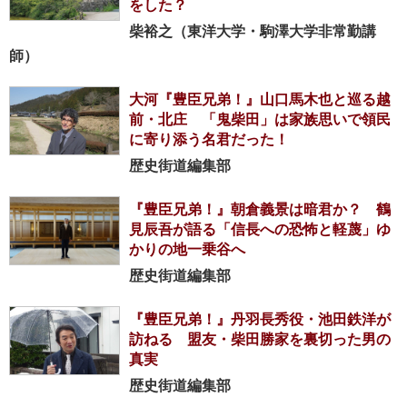
をした？
柴裕之（東洋大学・駒澤大学非常勤講
師）
大河『豊臣兄弟！』山口馬木也と巡る越
前・北庄 「鬼柴田」は家族思いで領民
に寄り添う名君だった！
歴史街道編集部
『豊臣兄弟！』朝倉義景は暗君か？ 鶴
見辰吾が語る「信長への恐怖と軽蔑」ゆ
かりの地一乗谷へ
歴史街道編集部
『豊臣兄弟！』丹羽長秀役・池田鉄洋が
訪ねる 盟友・柴田勝家を裏切った男の
真実
歴史街道編集部