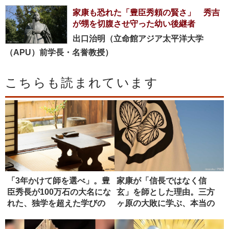
家康も恐れた「豊臣秀頼の賢さ」 秀吉
が甥を切腹させ守った幼い後継者
出口治明（立命館アジア太平洋大学
（APU）前学長・名誉教授）
こちらも読まれています
「3年かけて師を選べ」。豊
家康が「信長ではなく信
臣秀長が100万石の大名にな
玄」を師とした理由。三方
れた、独学を超えた学びの
ヶ原の大敗に学ぶ、本当の
正...
師の選び方