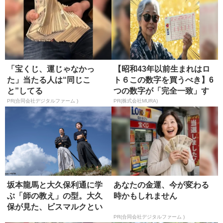
「宝くじ、運じゃなかっ
【昭和43年以前生まれはロ
た」当たる人は“同じこ
ト６この数字を買うべき】6
と”してる
つの数字が「完全一致」す
る方...
PR(合同会社デジタルファーム )
PR(株式会社MURA)
坂本龍馬と大久保利通に学
あなたの金運、今が変わる
ぶ「師の教え」の型。大久
時かもしれません
保が見た、ビスマルクとい
う究極の...
PR(合同会社デジタルファーム )