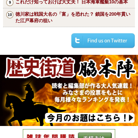
これだけ知っておけば大丈夫！ 日本海軍艦艇10の基本
徳川家は戦国大名の「富」を恐れた？ 鎖国を200年貫い
た江戸幕府の狙い