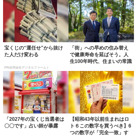
宝くじの“運任せ”から抜け
「街」への早めの住み替え
た人だけ変わる
で健康寿命を延ばそう。人
生100年時代、住まいの常識
もア...
PR(合同会社デジタルファーム )
「2027年の宝くじ当選者は
【昭和43年以前生まれはロ
〇〇です」占い師が暴露
ト６この数字を買うべき】6
つの数字が「完全一致」す