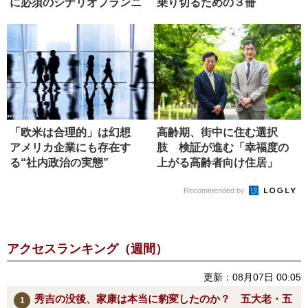
に必須のシナリオプランニ
乗り切るための３冊
ング
「欧米は合理的」は幻想
高齢期、街中に住む選択
アメリカ企業にも存在す
肢 検証が進む「幸福度の
る“社内政治の実態”
上がる高齢者向け住居」
Recommended by
アクセスランキング（週間）
更新：08月07日 00:05
秀吉の没後、家康は本当に豹変したのか？ 五大老・五