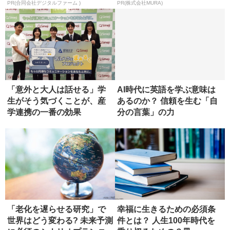
る方...
PR(合同会社デジタルファーム )
PR(株式会社MURA)
「意外と大人は話せる」学
AI時代に英語を学ぶ意味は
生がそう気づくことが、産
あるのか？ 信頼を生む「自
学連携の一番の効果
分の言葉」の力
「老化を遅らせる研究」で
幸福に生きるための必須条
世界はどう変わる? 未来予測
件とは？ 人生100年時代を