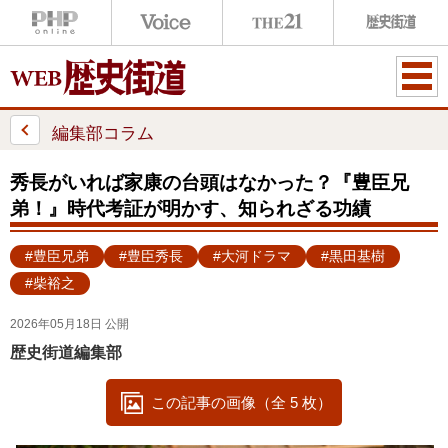
ME
NU
編集部コラム
秀長がいれば家康の台頭はなかった？『豊臣兄
弟！』時代考証が明かす、知られざる功績
#豊臣兄弟
#豊臣秀長
#大河ドラマ
#黒田基樹
#柴裕之
2026年05月18日 公開
歴史街道編集部
この記事の画像（全 5 枚）