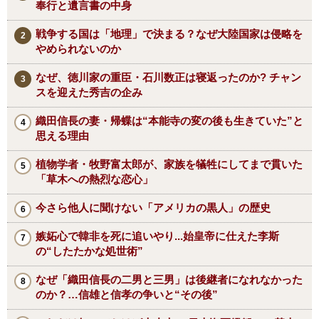
奉行と遺言書の中身
戦争する国は「地理」で決まる？なぜ大陸国家は侵略を
やめられないのか
なぜ、徳川家の重臣・石川数正は寝返ったのか? チャン
スを迎えた秀吉の企み
織田信長の妻・帰蝶は“本能寺の変の後も生きていた”と
思える理由
植物学者・牧野富太郎が、家族を犠牲にしてまで貫いた
「草木への熱烈な恋心」
今さら他人に聞けない「アメリカの黒人」の歴史
嫉妬心で韓非を死に追いやり...始皇帝に仕えた李斯
の“したたかな処世術”
なぜ「織田信長の二男と三男」は後継者になれなかった
のか？…信雄と信孝の争いと“その後”