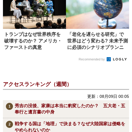
トランプはなぜ世界秩序を
「老化を遅らせる研究」で
破壊するのか？ アメリカ・
世界はどう変わる? 未来予測
ファーストの真意
に必須のシナリオプランニ
ング
Recommended by
アクセスランキング（週間）
更新：08月09日 00:05
秀吉の没後、家康は本当に豹変したのか？ 五大老・五
奉行と遺言書の中身
戦争する国は「地理」で決まる？なぜ大陸国家は侵略を
やめられないのか