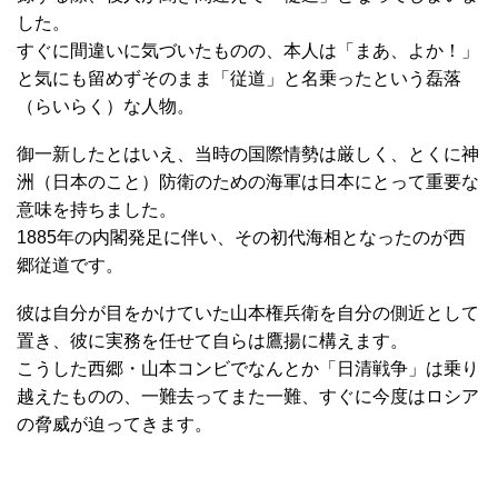
した。
すぐに間違いに気づいたものの、本人は「まあ、よか！」
と気にも留めずそのまま「従道」と名乗ったという磊落
（らいらく）な人物。
御一新したとはいえ、当時の国際情勢は厳しく、とくに神
洲（日本のこと）防衛のための海軍は日本にとって重要な
意味を持ちました。
1885年の内閣発足に伴い、その初代海相となったのが西
郷従道です。
彼は自分が目をかけていた山本権兵衛を自分の側近として
置き、彼に実務を任せて自らは鷹揚に構えます。
こうした西郷・山本コンビでなんとか「日清戦争」は乗り
越えたものの、一難去ってまた一難、すぐに今度はロシア
の脅威が迫ってきます。