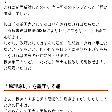
す。
これに断固反対したのが、当時司法のトップだった「児島
惟謙」でした。
彼は「法治国家として法は順守されなければならない」
「謀殺未遂は刑法292条により死刑にできない」と正論で
応じます。
しかし、政府としてはそんな建前・理想論・きれい事ごと
などどうでもいい、何が何でもロシアに溜飲を下げてもら
わなければ国家の存亡に関わります。
後藤象二郎など、「ただちに津田を拉致して射殺せよ！」
と息巻いたほど。
「原理原則」を墨守する愚
まあ、後藤の主張もチト感情的に過ぎますが、しかしこの
ときの日本は、
「法を守って国家・民族を亡ぼす」か、