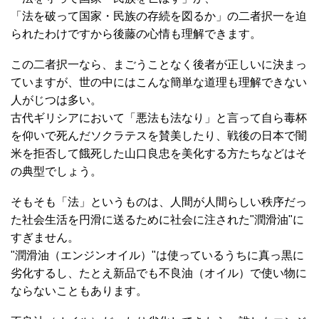
「法を破って国家・民族の存続を図るか」の二者択一を迫
られたわけですから後藤の心情も理解できます。
この二者択一なら、まごうことなく後者が正しいに決まっ
ていますが、世の中にはこんな簡単な道理も理解できない
人がじつは多い。
古代ギリシアにおいて「悪法も法なり」と言って自ら毒杯
を仰いで死んだソクラテスを賛美したり、戦後の日本で闇
米を拒否して餓死した山口良忠を美化する方たちなどはそ
の典型でしょう。
そもそも「法」というものは、人間が人間らしい秩序だっ
た社会生活を円滑に送るために社会に注された"潤滑油"に
すぎません。
"潤滑油（エンジンオイル）"は使っているうちに真っ黒に
劣化するし、たとえ新品でも不良油（オイル）で使い物に
ならないこともあります。