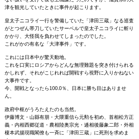
津を観光していたときに事件が起こります。
皇太子ニコライ一行を警備していた「津田三蔵」なる巡査
がとつぜん帯刀していたサーベルで皇太子ニコライに斬り
かかり、大怪我を負わせてしまったのでした。
これがかの有名な「大津事件」です。
これには日本中が驚天動地。
これを口実にロシアからどんな無理難題を突き付けられる
かしれず、それがこじれれば開戦すら視野に入りかねない
大事件です。
今、開戦となったら100.0％、日本に勝ち目はありませ
ん。
政府中枢がうろたえたのも当然。
伊藤博文・山縣有朋・大隈重信ら元勲を初め、首相松方正
義・内相西郷従道・農相陸奥宗光・逓相後藤象二郎・外相
榎本武揚現職閣僚も一斉に「津田三蔵」に死刑を求めま