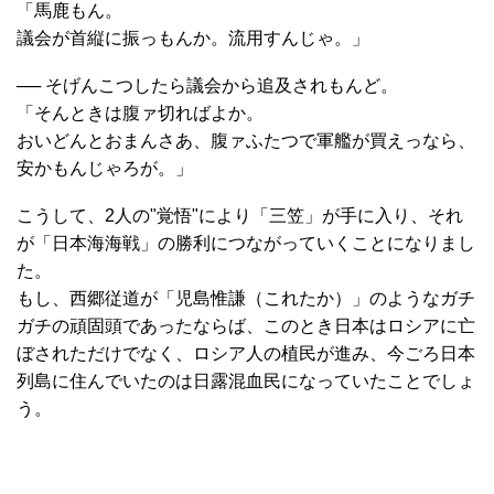
「馬鹿もん。
議会が首縦に振っもんか。流用すんじゃ。」
── そげんこつしたら議会から追及されもんど。
「そんときは腹ァ切ればよか。
おいどんとおまんさあ、腹ァふたつで軍艦が買えっなら、
安かもんじゃろが。」
こうして、2人の"覚悟"により「三笠」が手に入り、それ
が「日本海海戦」の勝利につながっていくことになりまし
た。
もし、西郷従道が「児島惟謙（これたか）」のようなガチ
ガチの頑固頭であったならば、このとき日本はロシアに亡
ぼされただけでなく、ロシア人の植民が進み、今ごろ日本
列島に住んでいたのは日露混血民になっていたことでしょ
う。