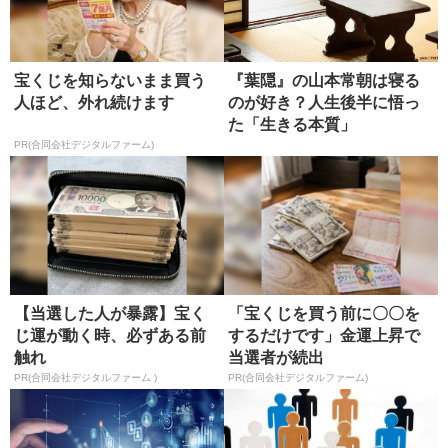
宝くじを知らないまま買う
『葉隠』の山本常朝は寝る
人ほど、外れ続けます
のが好き？人生後半に悟っ
た「生きる本質」
PR(合同会社デジタルファーム)
【当選した人が暴露】宝く
「宝くじを買う前に〇〇を
じ運が動く時、必ずある前
するだけです」金運上昇で
触れ
当選者が続出
PR(合同会社デジタルファーム )
PR(合同会社デジタルファーム)