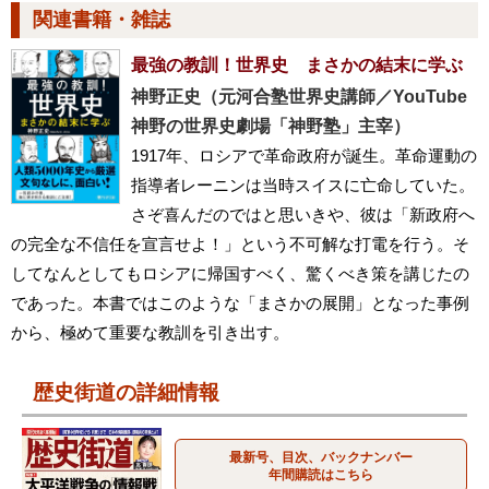
関連書籍・雑誌
最強の教訓！世界史 まさかの結末に学ぶ
神野正史（元河合塾世界史講師／YouTube
神野の世界史劇場「神野塾」主宰）
1917年、ロシアで革命政府が誕生。革命運動の
指導者レーニンは当時スイスに亡命していた。
さぞ喜んだのではと思いきや、彼は「新政府へ
の完全な不信任を宣言せよ！」という不可解な打電を行う。そ
してなんとしてもロシアに帰国すべく、驚くべき策を講じたの
であった。本書ではこのような「まさかの展開」となった事例
から、極めて重要な教訓を引き出す。
歴史街道の詳細情報
最新号、目次、バックナンバー
年間購読はこちら