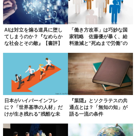
AIは対立を煽る道具に堕し
「働き方改革」は巧妙な国
てしまうのか？『なめらか
家戦略 佐藤優が暴く、給
な社会とその敵』【書評】
料激減と“死ぬまで労働”の
真実
日本がハイパーインフレ
『葉隠』とソクラテスの共
に？「世界基準の人材」だ
通点とは？「無知の知」が
けが生き残れる"残酷な未
語る一流の条件
来"と対策