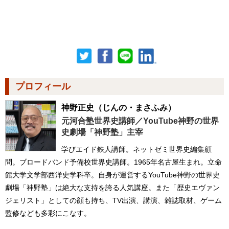
プロフィール
神野正史
（じんの・まさふみ）
元河合塾世界史講師／YouTube神野の世界
史劇場「神野塾」主宰
学びエイド鉄人講師。ネットゼミ世界史編集顧
問。ブロードバンド予備校世界史講師。1965年名古屋生まれ。立命
館大学文学部西洋史学科卒。自身が運営するYouTube神野の世界史
劇場「神野塾」は絶大な支持を誇る人気講座。また「歴史エヴァン
ジェリスト」としての顔も持ち、TV出演、講演、雑誌取材、ゲーム
監修なども多彩にこなす。