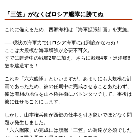
「三笠」がなくばロシア艦隊に勝てぬ
これに備えるため、西郷海相は「海軍拡張計画」を実施。
── 現状の海軍力ではロシア海軍には到底かなわぬ！
ここは大規模な海軍増強が必要不可欠。
すでに建造中の戦艦2隻に加え、さらに戦艦4隻・巡洋艦6
隻を建造する！
これを「六六艦隊」といいますが、あまりにも大規模な計
画であったため、彼の任期中に完成させることあたわず、
彼は海相の地位を山本権兵衛にバトンタッチして、事後は
彼に任せることにします。
しかし、山本権兵衛が西郷の仕事を引き継いでほどなく問
題が発生しました。
「六六艦隊」の完成には旗艦「三笠」の調達が必須でした