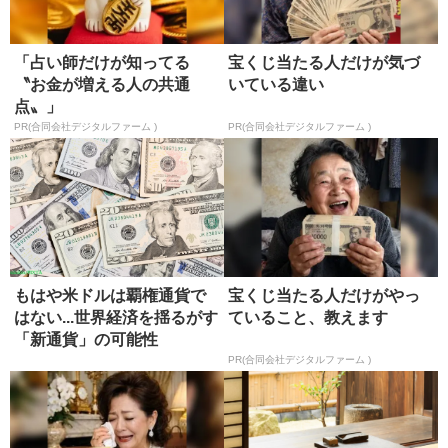
「占い師だけが知ってる
宝くじ当たる人だけが気づ
〝お金が増える人の共通
いている違い
点〟」
PR(合同会社デジタルファーム )
PR(合同会社デジタルファーム )
もはや米ドルは覇権通貨で
宝くじ当たる人だけがやっ
はない...世界経済を揺るがす
ていること、教えます
「新通貨」の可能性
PR(合同会社デジタルファーム )