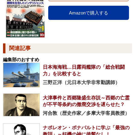
Amazonで購入する
関連記事
編集部のおすすめ
日本海海戦…日露両艦隊の「総合戦闘
力」を比較すると
三野正洋（元日本大学非常勤講師）
大津事件と西郷隆盛生存説～西郷の亡霊
が不平等条約の撤廃交渉を遅らせた？
河合敦（歴史作家／多摩大学客員教授）
ナポレオン・ボナパルトに学ぶ「最強の
教訓」～好機の神に後髪なし！