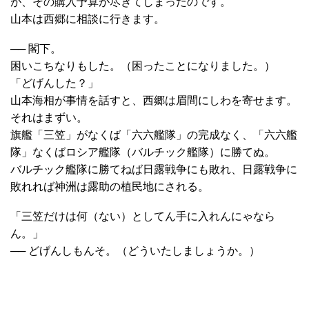
が、その購入予算が尽きてしまったのです。
山本は西郷に相談に行きます。
── 閣下。
困いこちなりもした。（困ったことになりました。）
「どげんした？」
山本海相が事情を話すと、西郷は眉間にしわを寄せます。
それはまずい。
旗艦「三笠」がなくば「六六艦隊」の完成なく、「六六艦
隊」なくばロシア艦隊（バルチック艦隊）に勝てぬ。
バルチック艦隊に勝てねば日露戦争にも敗れ、日露戦争に
敗れれば神洲は露助の植民地にされる。
「三笠だけは何（ない）としてん手に入れんにゃなら
ん。」
── どげんしもんそ。（どういたしましょうか。）