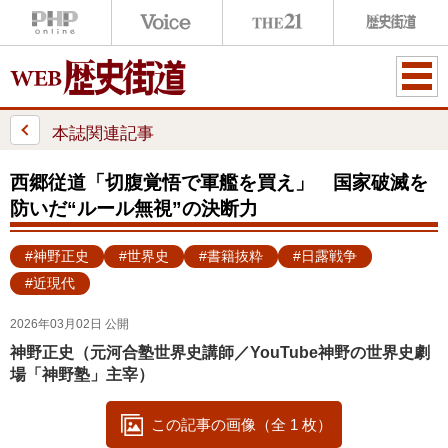
ME
NU
本誌関連記事
西郷従道「切腹覚悟で軍艦を買え」 国家破滅を
防いだ“ルール無視”の決断力
#神野正史
#世界史
#書籍抜粋
#日露戦争
#近現代
2026年03月02日 公開
神野正史（元河合塾世界史講師／YouTube神野の世界史劇
場「神野塾」主宰）
この記事の画像（全 1 枚）