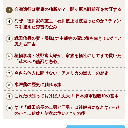
会津遠征は家康の独断か？ 関ヶ原合戦前夜を検証する
なぜ、徳川家の重臣・石川数正は寝返ったのか? チャン
スを迎えた秀吉の企み
織田信長の妻・帰蝶は“本能寺の変の後も生きていた”と
思える理由
植物学者・牧野富太郎が、家族を犠牲にしてまで貫いた
「草木への熱烈な恋心」
今さら他人に聞けない「アメリカの黒人」の歴史
水戸藩の歴史に触れる旅
これだけ知っておけば大丈夫！ 日本海軍艦艇10の基本
なぜ「織田信長の二男と三男」は後継者になれなかった
のか？…信雄と信孝の争いと“その後”