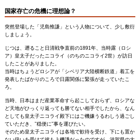
国家存亡の危機に理想論？
突然登場した「児島惟謙」という人物について、少し敷衍
しましょう。
じつは、遡ること日清戦争直前の1891年、当時露（ロシ
ア）皇太子だったニコライ（のちのニコライ2世）が訪日
したことがありました。
当時はちょうどロシアが「シベリア大陸横断鉄道」着工を
発表したばかりのころで日露関係に緊張が走っていたこ
ろ。
当時、日本はまだ産業革命すら起こしておらず、ロシアな
ど天地がひっくり返っても勝てない相手でしたから、なん
としても皇太子ニコライ殿下にはご機嫌うるわしう過ごし
ていただき、"穏便に"事を運びたい。
そのため皇太子ニコライは各地で歓待を受け、下にも置か
ない扱いを受けて彼も上機謙だったのですが、滋賀県の大