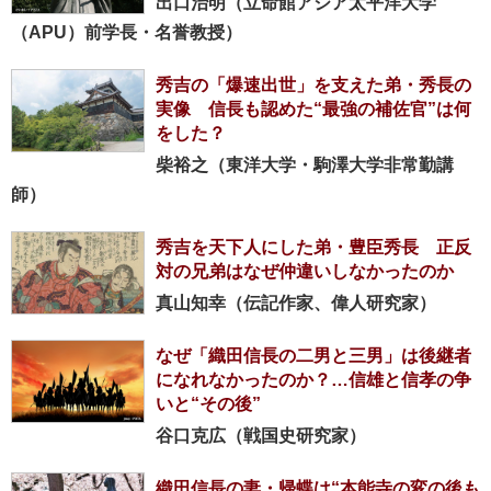
出口治明（立命館アジア太平洋大学
（APU）前学長・名誉教授）
秀吉の「爆速出世」を支えた弟・秀長の
実像 信長も認めた“最強の補佐官”は何
をした？
柴裕之（東洋大学・駒澤大学非常勤講
師）
秀吉を天下人にした弟・豊臣秀長 正反
対の兄弟はなぜ仲違いしなかったのか
真山知幸（伝記作家、偉人研究家）
なぜ「織田信長の二男と三男」は後継者
になれなかったのか？…信雄と信孝の争
いと“その後”
谷口克広（戦国史研究家）
織田信長の妻・帰蝶は“本能寺の変の後も