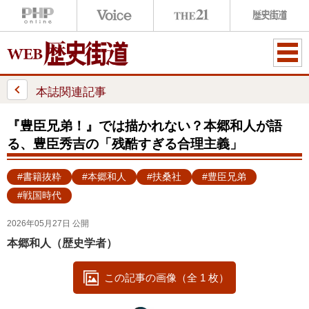
ME
NU
本誌関連記事
『豊臣兄弟！』では描かれない？本郷和人が語
る、豊臣秀吉の「残酷すぎる合理主義」
#書籍抜粋
#本郷和人
#扶桑社
#豊臣兄弟
#戦国時代
2026年05月27日 公開
本郷和人（歴史学者）
この記事の画像（全 1 枚）