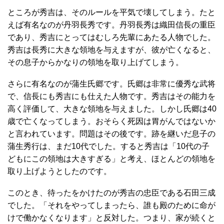
ところが秀吉は、そのルールを平気で壊してしまう。たと
えば有名なのが丹羽長秀です。丹羽長秀は織田信長の重臣
であり、秀吉にとってはむしろ先輩にあたる人物でした。
秀吉は長秀に大きな領地を与えますが、彼が亡くなると、
その息子からかなりの領地を取り上げてしまう。
さらに有名なのが蒲生氏郷です。氏郷は非常に優秀な武将
で、信長にも秀吉にも仕えた人物です。秀吉はその能力を
高く評価して、大きな領地を与えました。しかし氏郷は40
歳で亡くなってしまう。おそらく死因は胃がんではないか
と言われています。問題はその後です。跡を継いだ息子の
蒲生秀行は、まだ10代でした。すると秀吉は「10代の子
どもにこの領地は大きすぎる」と考え、ほとんどの領地を
取り上げようとしたのです。
このとき、待ったをかけたのが秀吉の忠臣である石田三成
でした。「それをやってしまったら、誰も殿のために命が
けで働かなくなります」と反対した。つまり、家が続くと