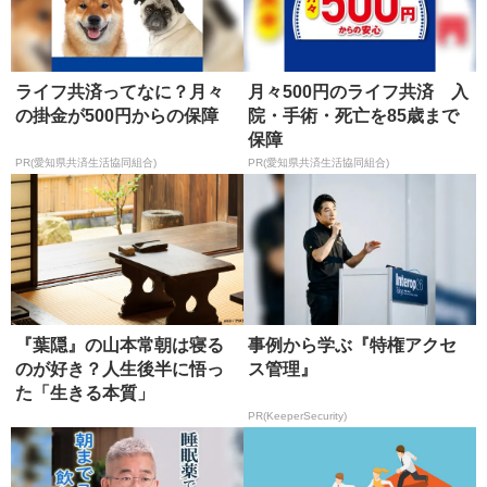
ライフ共済ってなに？月々
月々500円のライフ共済 入
の掛金が500円からの保障
院・手術・死亡を85歳まで
保障
PR(愛知県共済生活協同組合)
PR(愛知県共済生活協同組合)
『葉隠』の山本常朝は寝る
事例から学ぶ『特権アクセ
のが好き？人生後半に悟っ
ス管理』
た「生きる本質」
PR(KeeperSecurity)