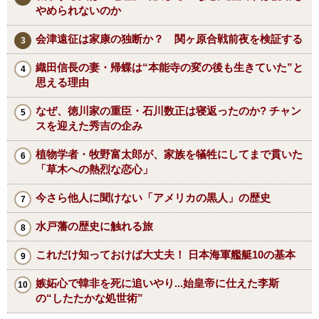
やめられないのか
会津遠征は家康の独断か？ 関ヶ原合戦前夜を検証する
織田信長の妻・帰蝶は“本能寺の変の後も生きていた”と
思える理由
なぜ、徳川家の重臣・石川数正は寝返ったのか? チャン
スを迎えた秀吉の企み
植物学者・牧野富太郎が、家族を犠牲にしてまで貫いた
「草木への熱烈な恋心」
今さら他人に聞けない「アメリカの黒人」の歴史
水戸藩の歴史に触れる旅
これだけ知っておけば大丈夫！ 日本海軍艦艇10の基本
嫉妬心で韓非を死に追いやり...始皇帝に仕えた李斯
の“したたかな処世術”