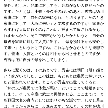
例外。むしろ、兄弟に対しても、容赦がない人物だったの
です。たとえば、小牧・長久手の戦いのあと、秀吉は徳川
家康に対して「自分の家来になれ」と迫ります。そのとき
家康に対して「大坂に来い」と要求するのですが、家康か
らすれば大坂に行くのはこわい。捕まって殺されるかもし
れませんから。そこで秀吉がどうしたかというと、自分の
母親を家康に対して人質に出す。「母を預けるから安心し
て来い」というわけですね。これはなかなか大胆な発想で
す。普通、人質というのは相手から出させるものですが、
秀吉は逆に自分の母を出してしまう。
さらに驚くのは、そのあとです。秀吉には朝日（旭）姫と
いう妹がいました。この妹は、もともとは農民に嫁いでい
たと言われています。ところが秀吉が出世してくると、
「妹の夫が農民では体裁が悪い」ということで離婚させて
しまう。そして今度は武士と再婚させる。ここまでは、ま
あ戦国大名の身内としてはありがちな話です。しかし秀吉
は、そこからさらに一歩進みます。なんと、その妹を徳川