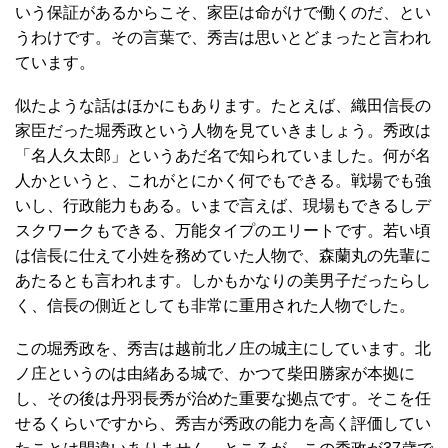
いう保証があるからこそ、家臣は命がけで働くのだ、とい
うわけです。その言葉で、秀吉は思いとどまったと言われ
ています。
似たような話はほかにもあります。たとえば、織田信長の
家臣だった堀秀政という人物を見ていきましょう。秀政は
「名人久太郎」というあだ名で知られていました。何が名
人かというと、これがとにかく何でもできる。戦場でも強
いし、行政能力もある。いまで言えば、現場もできるしデ
スクワークもできる、万能タイプのエリートです。若い頃
は信長に仕えて小姓を務めていた人物で、森蘭丸の先輩に
あたるとも言われます。しかもかなりの美男子だったらし
く、信長の側近としても非常に重用された人物でした。
この堀秀政を、秀吉は越前北ノ庄の城主にしています。北
ノ庄というのは由緒ある城で、かつて柴田勝家が本拠に
し、その後は丹羽長秀が治めた重要な拠点です。そこを任
せるくらいですから、秀吉が秀政の能力を高く評価してい