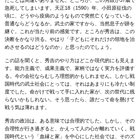
たことは間違いありません。ところが、この秀政が37歳で
急死してしまいます。天正18（1590）年、小田原征伐の
頃に、どうやら疫病のようなもので突然亡くなっている。
普通ならどうなるか。武士の家ですから、当然息子が跡を
継ぐ。これが当たり前の感覚です。ところが秀吉は、この
決断をかなり渋る。やはり「子どもにそれだけの領地を治
めさせるのはどうなのか」と思ったのでしょう。
この話を聞くと、秀吉のやり方はどこか現代的にも見えま
す。能力主義で、成果主義で、家柄ではなく実力を評価す
る。今の会社ならむしろ理想的かもしれません。しかし戦
国時代の武士社会にとっては、それはあまりにも冷たい制
度でした。命がけで戦って手に入れた家が、次の世代に残
らないかもしれない。そう思ったら、誰だって命を懸けて
戦う気は薄れます。
秀吉の政治は、ある意味では合理的でした。しかし、その
合理性が行き過ぎると、かえって人の心が離れていく。戦
国時代という「血縁と家」を中心にした社会では、そのズ