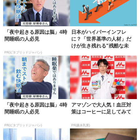
「夜中起きる原因は脳」4時
日本がハイパーインフレ
間睡眠の人必見
に？「世界基準の人材」だ
けが生き残れる"残酷な未
来"と対策
PR(ビタブリッドジャパン)
「夜中起きる原因は脳」4時
アマゾンで大人気！血圧対
間睡眠の人必見
策はコーヒーに足してみて
PR(ビタブリッドジャパン)
PR(森永乳業)