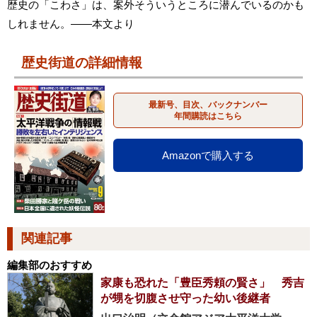
歴史の「こわさ」は、案外そういうところに潜んでいるのかも
しれません。――本文より
歴史街道の詳細情報
最新号、目次、バックナンバー
年間購読はこちら
Amazonで購入する
関連記事
編集部のおすすめ
家康も恐れた「豊臣秀頼の賢さ」 秀吉
が甥を切腹させ守った幼い後継者