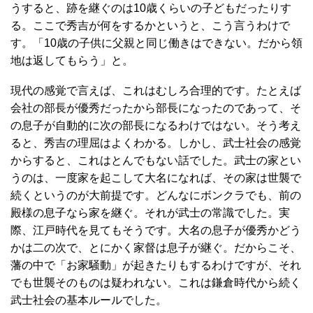
うすると、跡を継ぐのは10歳くらいの子どもだったりす
る。ここで秀吉が何をするかというと、こう言うわけで
す。「10歳の子供に父親と同じ働きはできない。だから領
地は返してもらう」と。
現代の感覚で言えば、これはむしろ合理的です。たとえば
会社の部長が優秀だったから部長になったのであって、そ
の息子が自動的に次の部長になるわけではない。そう考え
ると、秀吉の理屈はよくわかる。しかし、武士社会の感覚
からすると、これはとんでもない話でした。武士の家とい
うのは、一度家を起こして大名になれば、その家は世襲で
続くというのが大前提です。どんなにボンクラでも、前の
殿様の息子なら家を継ぐ。それが武士の常識でした。実
際、江戸時代を見てもそうです。大名の息子が優秀かどう
かは二の次で、とにかく家督は息子が継ぐ。だからこそ、
藩の中で「お家騒動」が起きたりもするわけですが、それ
でも世襲そのものは疑われない。これは鎌倉時代から続く
武士社会の基本ルールでした。