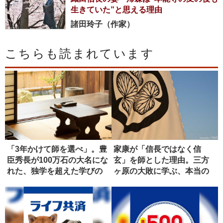
生きていた”と思える理由
諸田玲子（作家）
こちらも読まれています
「3年かけて師を選べ」。豊
家康が「信長ではなく信
臣秀長が100万石の大名にな
玄」を師とした理由。三方
れた、独学を超えた学びの
ヶ原の大敗に学ぶ、本当の
正...
師の選び方