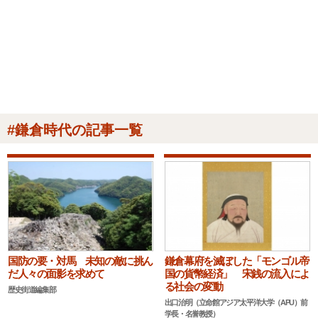
#鎌倉時代の記事一覧
国防の要・対馬 未知の敵に挑ん
鎌倉幕府を滅ぼした「モンゴル帝
だ人々の面影を求めて
国の貨幣経済」 宋銭の流入によ
る社会の変動
歴史街道編集部
出口治明（立命館アジア太平洋大学（APU）前
学長・名誉教授）