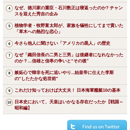
なぜ、徳川家の重臣・石川数正は寝返ったのか? チャン
スを迎えた秀吉の企み
植物学者・牧野富太郎が、家族を犠牲にしてまで貫いた
「草木への熱烈な恋心」
今さら他人に聞けない「アメリカの黒人」の歴史
なぜ「織田信長の二男と三男」は後継者になれなかった
のか？…信雄と信孝の争いと“その後”
嫉妬心で韓非を死に追いやり...始皇帝に仕えた李斯
の“したたかな処世術”
これだけ知っておけば大丈夫！ 日本海軍艦艇10の基本
日本史において、天皇はいかなる存在だったか【戦国～
昭和編】