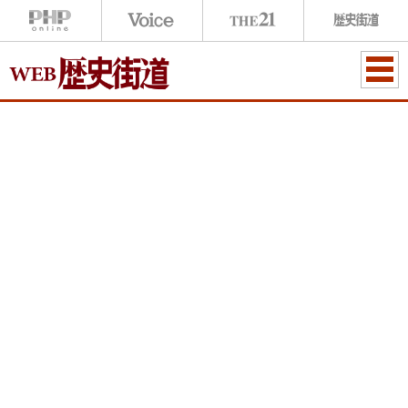
ME
NU