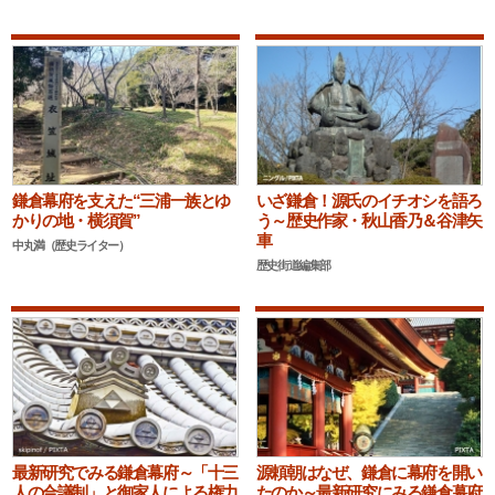
鎌倉幕府を支えた“三浦一族とゆ
いざ鎌倉！源氏のイチオシを語ろ
かりの地・横須賀”
う～歴史作家・秋山香乃＆谷津矢
車
中丸満（歴史ライター）
歴史街道編集部
最新研究でみる鎌倉幕府～「十三
源頼朝はなぜ、鎌倉に幕府を開い
人の合議制」と御家人による権力
たのか～最新研究にみる鎌倉幕府