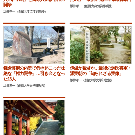
闘争
坂井孝一 （創価大学文学部教授）
坂井孝一 （創価大学文学部教授）
鎌倉幕府の内部で巻き起こった壮
傀儡か賢君か…最後の源氏将軍・
絶な「権力闘争」…引き金となっ
源実朝の「知られざる実像」
た13人
坂井孝一（創価大学文学部教授）
坂井孝一（創価大学文学部教授）