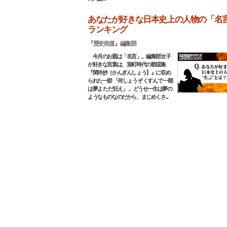
あなたが好きな日本史上の人物の「名
ランキング
『歴史街道』編集部
今月のお題は「名言」。編集部女子
が好きな言葉は、室町時代の歌謡集
『閑吟抄（かんぎんしょう】』に収め
られた一節 「何しょうぞ くすんで 一期
は夢よ ただ狂え」 。どうせ一生は夢の
ようなものなのだから、まじめくさ...