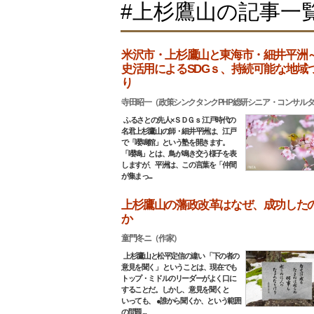
#上杉鷹山の記事一
米沢市・上杉鷹山と東海市・細井平洲
史活用によるSDGｓ、持続可能な地域
り
寺田昭一（政策シンクタンクPHP総研シニア・コンサル
ふるさとの先人×ＳＤＧｓ 江戸時代の
名君上杉鷹山の師・細井平洲は、江戸
で「嚶鳴館」という塾を開きます。
「嚶鳴」とは、鳥が鳴き交う様子を表
しますが、平洲は、この言葉を「仲間
が集まっ...
上杉鷹山の藩政改革はなぜ、成功した
か
童門冬ニ（作家）
上杉鷹山と松平定信の違い 「下の者の
意見を聞く」 ということは、現在でも
トップ・ミドルのリーダーがよく口に
することだ。しかし、意見を聞くと
いっても、 ●誰から聞くか、という範囲
の問題 ...