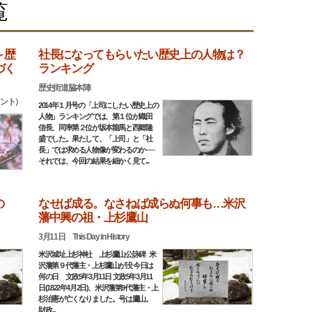
覧
～歴
社長になってもらいたい歴史上の人物は？
づく
ランキング
歴史街道脇本陣
タント）
2014年１月号の「上司にしたい歴史上の
人物」ランキングでは、第１位が織田
信長、同率第２位が坂本龍馬と西郷隆
盛でした。果たして、「上司」と「社
長」では求める人物像が変わるのか──
それでは、今回の結果を細かく見て...
の
なせば成る。なさねば成らぬ何事も…米沢
藩中興の祖・上杉鷹山
3月11日 This Day in History
米沢城址上杉神社 上杉鷹山公詠碑 米
沢藩第９代藩主・上杉鷹山が没 今日は
何の日 文政5年3月11日 文政5年3月11
日(1822年4月2日)、米沢藩第9代藩主・上
杉治憲が亡くなりました。号は鷹山。
財政...