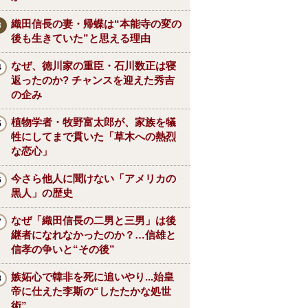
織田信長の妻・帰蝶は“本能寺の変の
後も生きていた”と思える理由
なぜ、徳川家の重臣・石川数正は寝
返ったのか? チャンスを迎えた秀吉
の企み
植物学者・牧野富太郎が、家族を犠
牲にしてまで貫いた「草木への熱烈
な恋心」
今さら他人に聞けない「アメリカの
黒人」の歴史
なぜ「織田信長の二男と三男」は後
継者になれなかったのか？…信雄と
信孝の争いと“その後”
嫉妬心で韓非を死に追いやり...始皇
帝に仕えた李斯の“したたかな処世
術”