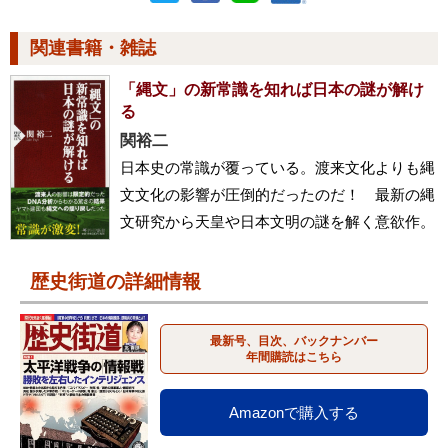
関連書籍・雑誌
「縄文」の新常識を知れば日本の謎が解け
る
関裕二
日本史の常識が覆っている。渡来文化よりも縄
文文化の影響が圧倒的だったのだ！ 最新の縄
文研究から天皇や日本文明の謎を解く意欲作。
歴史街道の詳細情報
最新号、目次、バックナンバー
年間購読はこちら
Amazonで購入する