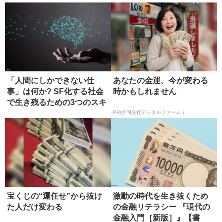
「人間にしかできない仕
あなたの金運、今が変わる
事」は何か? SF化する社会
時かもしれません
で生き残るための3つのスキ
ル
PR(合同会社デジタルファーム )
宝くじの“運任せ”から抜け
激動の時代を生き抜くため
た人だけ変わる
の金融リテラシー 『現代の
金融入門［新版］』【書