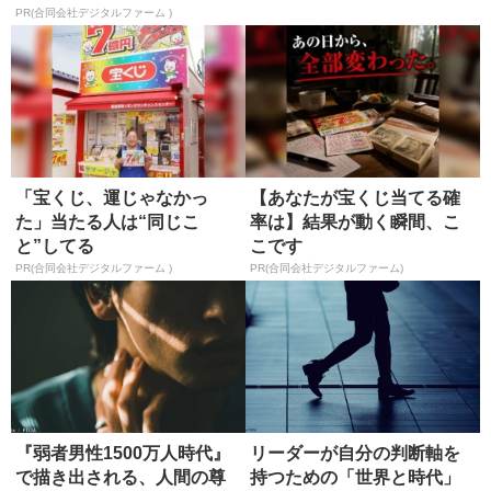
評】
PR(合同会社デジタルファーム )
「宝くじ、運じゃなかっ
【あなたが宝くじ当てる確
た」当たる人は“同じこ
率は】結果が動く瞬間、こ
と”してる
こです
PR(合同会社デジタルファーム )
PR(合同会社デジタルファーム)
『弱者男性1500万人時代』
リーダーが自分の判断軸を
で描き出される、人間の尊
持つための「世界と時代」