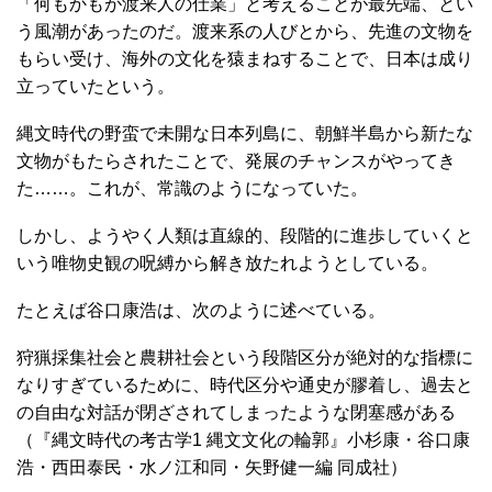
「何もかもが渡来人の仕業」と考えることが最先端、とい
う風潮があったのだ。渡来系の人びとから、先進の文物を
もらい受け、海外の文化を猿まねすることで、日本は成り
立っていたという。
縄文時代の野蛮で未開な日本列島に、朝鮮半島から新たな
文物がもたらされたことで、発展のチャンスがやってき
た……。これが、常識のようになっていた。
しかし、ようやく人類は直線的、段階的に進歩していくと
いう唯物史観の呪縛から解き放たれようとしている。
たとえば谷口康浩は、次のように述べている。
狩猟採集社会と農耕社会という段階区分が絶対的な指標に
なりすぎているために、時代区分や通史が膠着し、過去と
の自由な対話が閉ざされてしまったような閉塞感がある
（『縄文時代の考古学1 縄文文化の輪郭』小杉康・谷口康
浩・西田泰民・水ノ江和同・矢野健一編 同成社）