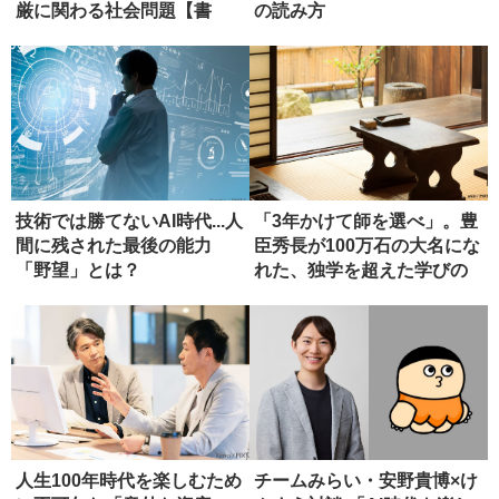
厳に関わる社会問題【書
の読み方
評】
技術では勝てないAI時代...人
「3年かけて師を選べ」。豊
間に残された最後の能力
臣秀長が100万石の大名にな
「野望」とは？
れた、独学を超えた学びの
正...
人生100年時代を楽しむため
チームみらい・安野貴博×け