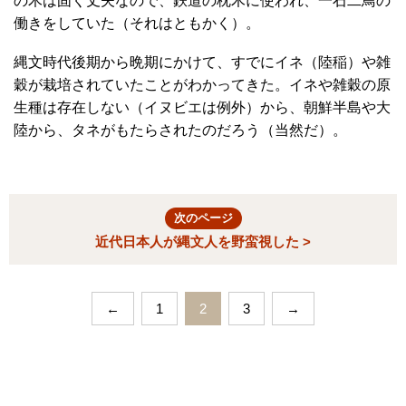
の木は固く丈夫なので、鉄道の枕木に使われ、一石二鳥の
働きをしていた（それはともかく）。
縄文時代後期から晩期にかけて、すでにイネ（陸稲）や雑
穀が栽培されていたことがわかってきた。イネや雑穀の原
生種は存在しない（イヌビエは例外）から、朝鮮半島や大
陸から、タネがもたらされたのだろう（当然だ）。
次のページ
近代日本人が縄文人を野蛮視した >
←
1
2
3
→