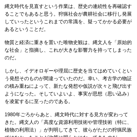
縄文時代を見直すという作業は、歴史の連続性を再確認す
ることでもあると思う。狩猟社会が農耕社会に移行し発展
していったというこれまでの常識を、疑ってかかる必要が
あるということだ。
物質と経済に重きを置いた唯物史観は、縄文人を「原始的
な社会」と指摘し、これが大きな影響力を持ってしまった
のだ。
しかし、イデオロギーや理屈に歴史を当てはめていくとい
う発想そのものが間違っていたのだ。幸い、考古学の物証
の積み重ねによって、新たな発想や仮説が次々と飛び出す
ようになった。そしていよいよ、事実が思想（思い込み）
を凌駕するに至ったのである。
1980年ごろからあと、縄文時代に対する見方が変わって
きた。縄文人の「高度な資源利用技術や管理技術（特に、
植物の利用法）」が判明してきて、彼らがただの狩猟民族