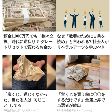
預金1,000万円でも「物々交
なぜ「教養のために古典を
換」時代に逆戻り？ グレー
読め」と言われる? 社会人が
トリセットで変わるお金の...
リベラルアーツを学ぶべき
理由
「宝くじ、運じゃなかっ
「宝くじを買う前に〇〇を
た」当たる人は“同じこ
するだけです」金運上昇で
と”してる
当選者が続出
PR(合同会社デジタルファーム )
PR(合同会社デジタルファーム)