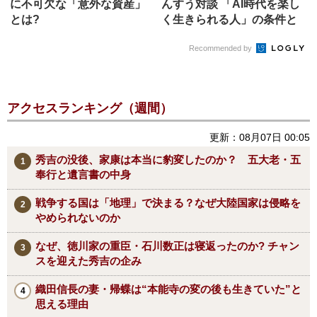
に不可欠な「意外な資産」
んすう対談 「AI時代を楽し
とは?
く生きられる人」の条件と
は...
Recommended by
アクセスランキング（週間）
更新：08月07日 00:05
秀吉の没後、家康は本当に豹変したのか？ 五大老・五
奉行と遺言書の中身
戦争する国は「地理」で決まる？なぜ大陸国家は侵略を
やめられないのか
なぜ、徳川家の重臣・石川数正は寝返ったのか? チャン
スを迎えた秀吉の企み
織田信長の妻・帰蝶は“本能寺の変の後も生きていた”と
思える理由