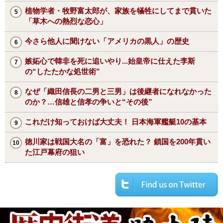
植物学者・牧野富太郎が、家族を犠牲にしてまで貫いた
「草木への熱烈な恋心」
今さら他人に聞けない「アメリカの黒人」の歴史
嫉妬心で韓非を死に追いやり...始皇帝に仕えた李斯
の“したたかな処世術”
なぜ「織田信長の二男と三男」は後継者になれなかった
のか？…信雄と信孝の争いと“その後”
これだけ知っておけば大丈夫！ 日本海軍艦艇10の基本
徳川家は戦国大名の「富」を恐れた？ 鎖国を200年貫い
た江戸幕府の狙い