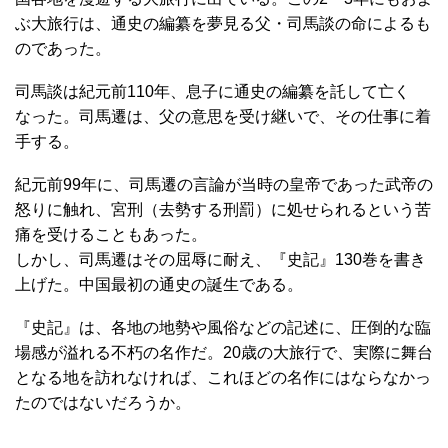
ぶ大旅行は、通史の編纂を夢見る父・司馬談の命によるも
のであった。
司馬談は紀元前110年、息子に通史の編纂を託して亡く
なった。司馬遷は、父の意思を受け継いで、その仕事に着
手する。
紀元前99年に、司馬遷の言論が当時の皇帝であった武帝の
怒りに触れ、宮刑（去勢する刑罰）に処せられるという苦
痛を受けることもあった。
しかし、司馬遷はその屈辱に耐え、『史記』130巻を書き
上げた。中国最初の通史の誕生である。
『史記』は、各地の地勢や風俗などの記述に、圧倒的な臨
場感が溢れる不朽の名作だ。20歳の大旅行で、実際に舞台
となる地を訪れなければ、これほどの名作にはならなかっ
たのではないだろうか。