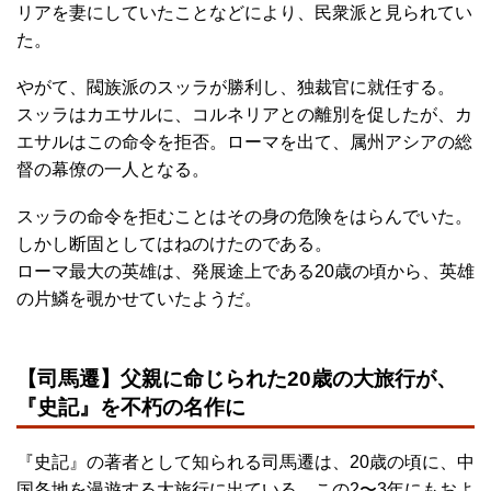
リアを妻にしていたことなどにより、民衆派と見られてい
た。
やがて、閥族派のスッラが勝利し、独裁官に就任する。
スッラはカエサルに、コルネリアとの離別を促したが、カ
エサルはこの命令を拒否。ローマを出て、属州アシアの総
督の幕僚の一人となる。
スッラの命令を拒むことはその身の危険をはらんでいた。
しかし断固としてはねのけたのである。
ローマ最大の英雄は、発展途上である20歳の頃から、英雄
の片鱗を覗かせていたようだ。
【司馬遷】父親に命じられた20歳の大旅行が、
『史記』を不朽の名作に
『史記』の著者として知られる司馬遷は、20歳の頃に、中
国各地を漫遊する大旅行に出ている。この2〜3年にもおよ