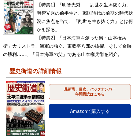
【特集1】「明智光秀――乱世を生き抜く力」
明智光秀の前半生と、戦国時代の前期の時代状
況に焦点を当て、「乱世を生き抜く力」とは何
かを探る。
【特集2】「日本海軍を創った男・山本権兵
衛」大リストラ、海軍の独立、東郷平八郎の抜擢、そして奇跡
の勝利……、「日本海軍の父」である山本権兵衛を紹介。
歴史街道の詳細情報
最新号、目次、バックナンバー
年間購読はこちら
Amazonで購入する