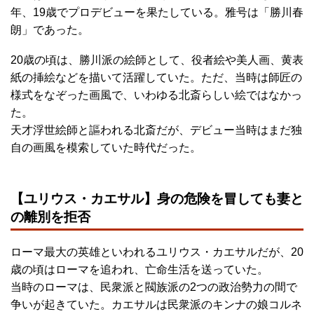
年、19歳でプロデビューを果たしている。雅号は「勝川春
朗」であった。
20歳の頃は、勝川派の絵師として、役者絵や美人画、黄表
紙の挿絵などを描いて活躍していた。ただ、当時は師匠の
様式をなぞった画風で、いわゆる北斎らしい絵ではなかっ
た。
天才浮世絵師と謳われる北斎だが、デビュー当時はまだ独
自の画風を模索していた時代だった。
【ユリウス・カエサル】身の危険を冒しても妻と
の離別を拒否
ローマ最大の英雄といわれるユリウス・カエサルだが、20
歳の頃はローマを追われ、亡命生活を送っていた。
当時のローマは、民衆派と閥族派の2つの政治勢力の間で
争いが起きていた。カエサルは民衆派のキンナの娘コルネ