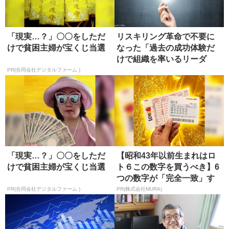
「現実…？」〇〇をしただ
リスキリング革命で不要に
けで貧困主婦が宝くじ当選
なった「過去の成功体験だ
けで組織を率いるリーダ
ー」
PR(合同会社デジタルファーム )
「現実…？」〇〇をしただ
【昭和43年以前生まれはロ
けで貧困主婦が宝くじ当選
ト６この数字を買うべき】6
つの数字が「完全一致」す
る方...
PR(合同会社デジタルファーム )
PR(株式会社MURA)