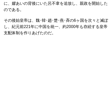
に、嫪あいの背後にいた呂不韋を追放し、親政を開始した
のである。
その後始皇帝は、魏･韓･趙･楚･燕･斉の6ヶ国を次々と滅ぼ
し、紀元前221年に中国を統一、約2000年も存続する皇帝
支配体制を作りあげたのだ。