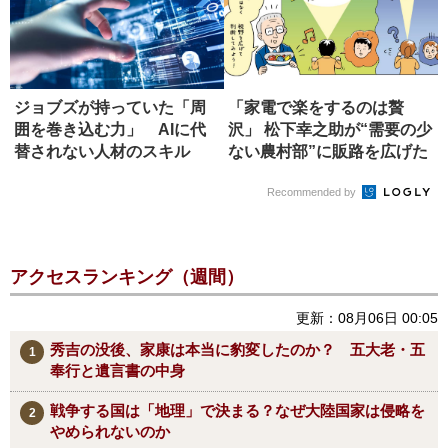
ジョブズが持っていた「周
「家電で楽をするのは贅
囲を巻き込む力」 AIに代
沢」 松下幸之助が“需要の少
替されない人材のスキル
ない農村部”に販路を広げた
理由
Recommended by
アクセスランキング（週間）
更新：08月06日 00:05
秀吉の没後、家康は本当に豹変したのか？ 五大老・五
奉行と遺言書の中身
戦争する国は「地理」で決まる？なぜ大陸国家は侵略を
やめられないのか