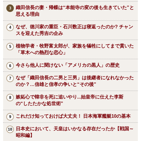
織田信長の妻・帰蝶は“本能寺の変の後も生きていた”と
思える理由
なぜ、徳川家の重臣・石川数正は寝返ったのか? チャン
スを迎えた秀吉の企み
植物学者・牧野富太郎が、家族を犠牲にしてまで貫いた
「草木への熱烈な恋心」
今さら他人に聞けない「アメリカの黒人」の歴史
なぜ「織田信長の二男と三男」は後継者になれなかった
のか？…信雄と信孝の争いと“その後”
嫉妬心で韓非を死に追いやり...始皇帝に仕えた李斯
の“したたかな処世術”
これだけ知っておけば大丈夫！ 日本海軍艦艇10の基本
日本史において、天皇はいかなる存在だったか【戦国～
昭和編】