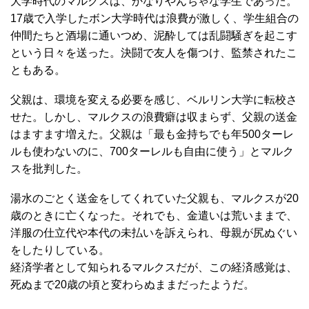
大学時代のマルクスは、かなりやんちゃな学生であった。
17歳で入学したボン大学時代は浪費が激しく、学生組合の
仲間たちと酒場に通いつめ、泥酔しては乱闘騒ぎを起こす
という日々を送った。決闘で友人を傷つけ、監禁されたこ
ともある。
父親は、環境を変える必要を感じ、ベルリン大学に転校さ
せた。しかし、マルクスの浪費癖は収まらず、父親の送金
はますます増えた。父親は「最も金持ちでも年500ターレ
ルも使わないのに、700ターレルも自由に使う」とマルク
スを批判した。
湯水のごとく送金をしてくれていた父親も、マルクスが20
歳のときに亡くなった。それでも、金遣いは荒いままで、
洋服の仕立代や本代の未払いを訴えられ、母親が尻ぬぐい
をしたりしている。
経済学者として知られるマルクスだが、この経済感覚は、
死ぬまで20歳の頃と変わらぬままだったようだ。