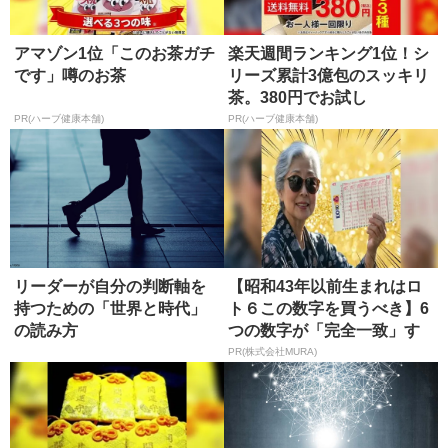
アマゾン1位「このお茶ガチ
楽天週間ランキング1位！シ
です」噂のお茶
リーズ累計3億包のスッキリ
茶。380円でお試し
PR(ハーブ健康本舗)
PR(ハーブ健康本舗)
リーダーが自分の判断軸を
【昭和43年以前生まれはロ
持つための「世界と時代」
ト６この数字を買うべき】6
の読み方
つの数字が「完全一致」す
る方...
PR(株式会社MURA)