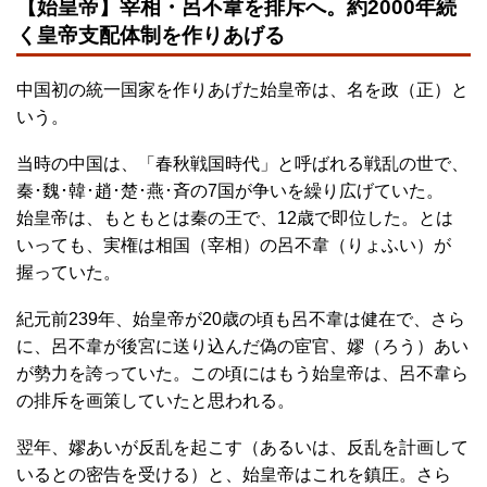
【始皇帝】宰相・呂不韋を排斥へ。約2000年続
く皇帝支配体制を作りあげる
中国初の統一国家を作りあげた始皇帝は、名を政（正）と
いう。
当時の中国は、「春秋戦国時代」と呼ばれる戦乱の世で、
秦･魏･韓･趙･楚･燕･斉の7国が争いを繰り広げていた。
始皇帝は、もともとは秦の王で、12歳で即位した。とは
いっても、実権は相国（宰相）の呂不韋（りょふい）が
握っていた。
紀元前239年、始皇帝が20歳の頃も呂不韋は健在で、さら
に、呂不韋が後宮に送り込んだ偽の宦官、嫪（ろう）あい
が勢力を誇っていた。この頃にはもう始皇帝は、呂不韋ら
の排斥を画策していたと思われる。
翌年、嫪あいが反乱を起こす（あるいは、反乱を計画して
いるとの密告を受ける）と、始皇帝はこれを鎮圧。さら