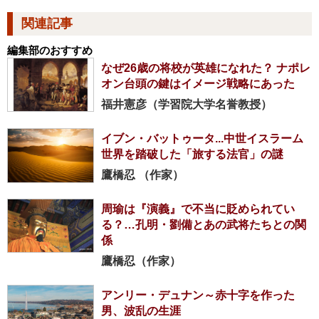
関連記事
編集部のおすすめ
なぜ26歳の将校が英雄になれた？ ナポレ
オン台頭の鍵はイメージ戦略にあった
福井憲彦（学習院大学名誉教授）
イブン・バットゥータ...中世イスラーム
世界を踏破した「旅する法官」の謎
鷹橋忍 （作家）
周瑜は『演義』で不当に貶められてい
る？…孔明・劉備とあの武将たちとの関
係
鷹橋忍（作家）
アンリー・デュナン～赤十字を作った
男、波乱の生涯