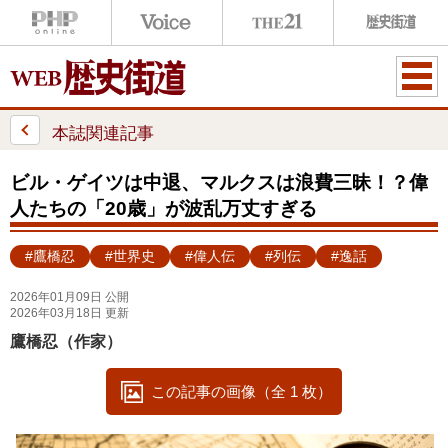
ME
NU
本誌関連記事
ビル・ゲイツは中退、マルクスは浪費三昧！？偉
人たちの「20歳」が波乱万丈すぎる
#鷹橋忍
#世界史
#偉人伝
#列伝
#逸話
2026年01月09日 公開
2026年03月18日 更新
鷹橋忍（作家）
この記事の画像（全 1 枚）