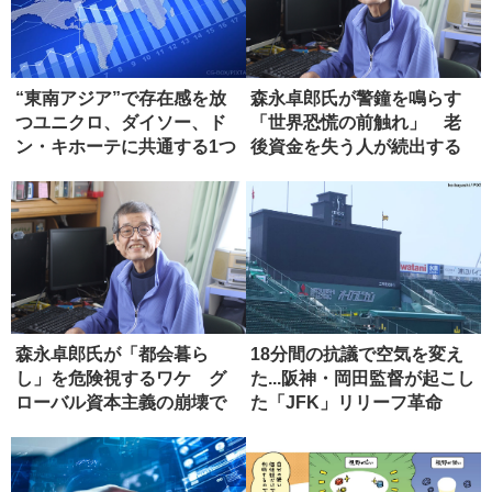
“東南アジア”で存在感を放
森永卓郎氏が警鐘を鳴らす
つユニクロ、ダイソー、ド
「世界恐慌の前触れ」 老
ン・キホーテに共通する1つ
後資金を失う人が続出する
の条...
未来
森永卓郎氏が「都会暮ら
18分間の抗議で空気を変え
し」を危険視するワケ グ
た...阪神・岡田監督が起こし
ローバル資本主義の崩壊で
た「JFK」リリーフ革命
起こる悲劇