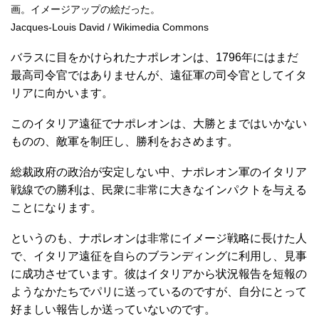
画。イメージアップの絵だった。
Jacques-Louis David / Wikimedia Commons
バラスに目をかけられたナポレオンは、1796年にはまだ
最高司令官ではありませんが、遠征軍の司令官としてイタ
リアに向かいます。
このイタリア遠征でナポレオンは、大勝とまではいかない
ものの、敵軍を制圧し、勝利をおさめます。
総裁政府の政治が安定しない中、ナポレオン軍のイタリア
戦線での勝利は、民衆に非常に大きなインパクトを与える
ことになります。
というのも、ナポレオンは非常にイメージ戦略に長けた人
で、イタリア遠征を自らのブランディングに利用し、見事
に成功させています。彼はイタリアから状況報告を短報の
ようなかたちでパリに送っているのですが、自分にとって
好ましい報告しか送っていないのです。