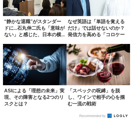
“静かな退職”がスタンダー
なぜ英語は「単語を覚える
ドに...石丸伸二氏も「意味が
だけ」では話せないのか？
ない」と感じた、日本の横...
発信力を高める「コロケー
ション...
ASIによる「理想の未来」実
「スペックの呪縛」を脱
現、その障害となる2つのリ
し、ワインで相手の心を掴
スクとは？
む一流の戦術
Recommended by