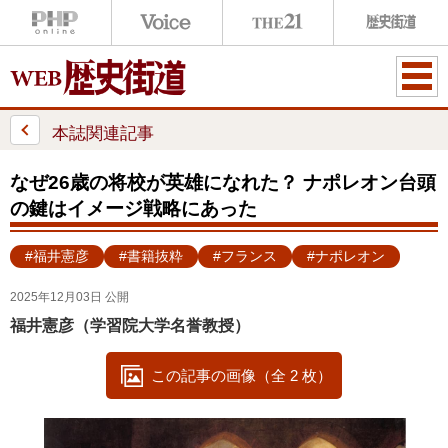
ME
NU
本誌関連記事
なぜ26歳の将校が英雄になれた？ ナポレオン台頭
の鍵はイメージ戦略にあった
#福井憲彦
#書籍抜粋
#フランス
#ナポレオン
2025年12月03日 公開
福井憲彦（学習院大学名誉教授）
この記事の画像（全 2 枚）