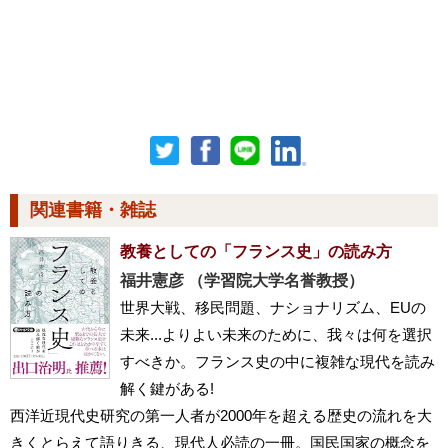
関連書籍・雑誌
教養としての「フランス史」の読み方
福井憲彦 （学習院大学名誉教授）
世界大戦、移民問題、ナショナリズム、EUの
未来...よりよい未来のために、我々は何を選択
すべきか。フランス史の中に複雑な現代を読み
解く鍵がある!
西洋近現代史研究の第一人者が2000年を超える歴史の流れを大
きくとらえて語りきる、現代人必読の一冊。国民国家の概念を