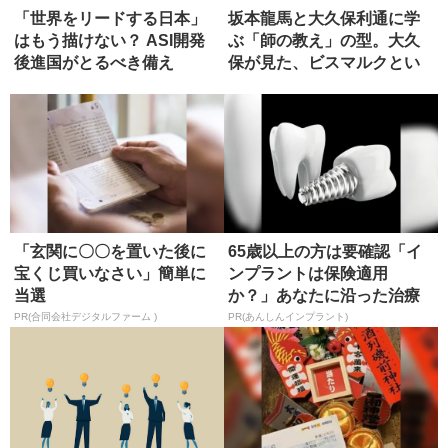
「世界をリードする日本」
坂本龍馬と大久保利通に学
はもう描けない？ ASI開発
ぶ「師の教え」の型。大久
後進国がとるべき備え
保が見た、ビスマルクとい
う究極の...
「玄関に〇〇を置いた後に
65歳以上の方は要確認「イ
宝くじ買いなさい」簡単に
ンプラントは保険適用
当選
か？」あなたに沿った治療
法や費用を...
PR(合同会社デジタルファーム )
PR(あんしんインプラント)