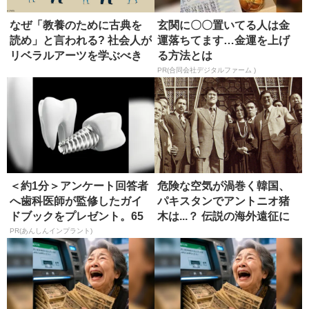
なぜ「教養のために古典を
玄関に〇〇置いてる人は金
読め」と言われる? 社会人が
運落ちてます…金運を上げ
リベラルアーツを学ぶべき
る方法とは
理由
PR(合同会社デジタルファーム )
＜約1分＞アンケート回答者
危険な空気が渦巻く韓国、
へ歯科医師が監修したガイ
パキスタンでアントニオ猪
ドブックをプレゼント。65
木は...？ 伝説の海外遠征に
歳以...
同...
PR(あんしんインプラント)