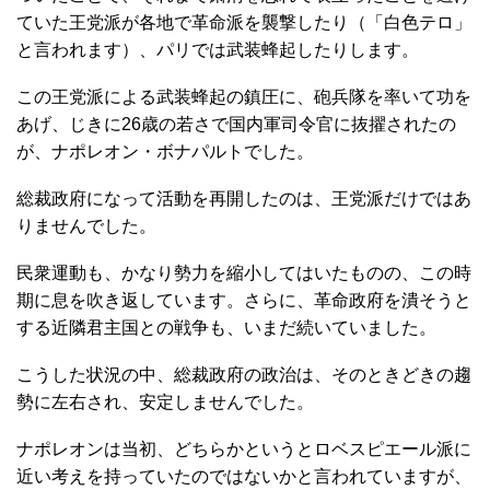
ていた王党派が各地で革命派を襲撃したり（「白色テロ」
と言われます）、パリでは武装蜂起したりします。
この王党派による武装蜂起の鎮圧に、砲兵隊を率いて功を
あげ、じきに26歳の若さで国内軍司令官に抜擢されたの
が、ナポレオン・ボナパルトでした。
総裁政府になって活動を再開したのは、王党派だけではあ
りませんでした。
民衆運動も、かなり勢力を縮小してはいたものの、この時
期に息を吹き返しています。さらに、革命政府を潰そうと
する近隣君主国との戦争も、いまだ続いていました。
こうした状況の中、総裁政府の政治は、そのときどきの趨
勢に左右され、安定しませんでした。
ナポレオンは当初、どちらかというとロベスピエール派に
近い考えを持っていたのではないかと言われていますが、