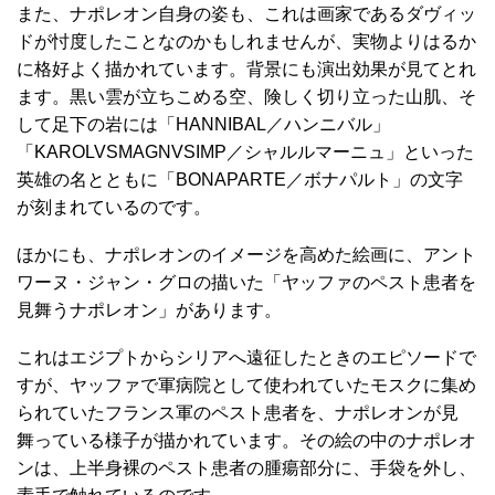
また、ナポレオン自身の姿も、これは画家であるダヴィッ
ドが忖度したことなのかもしれませんが、実物よりはるか
に格好よく描かれています。背景にも演出効果が見てとれ
ます。黒い雲が立ちこめる空、険しく切り立った山肌、そ
して足下の岩には「HANNIBAL／ハンニバル」
「KAROLVSMAGNVSIMP／シャルルマーニュ」といった
英雄の名とともに「BONAPARTE／ボナパルト」の文字
が刻まれているのです。
ほかにも、ナポレオンのイメージを高めた絵画に、アント
ワーヌ・ジャン・グロの描いた「ヤッファのペスト患者を
見舞うナポレオン」があります。
これはエジプトからシリアへ遠征したときのエピソードで
すが、ヤッファで軍病院として使われていたモスクに集め
られていたフランス軍のペスト患者を、ナポレオンが見
舞っている様子が描かれています。その絵の中のナポレオ
ンは、上半身裸のペスト患者の腫瘍部分に、手袋を外し、