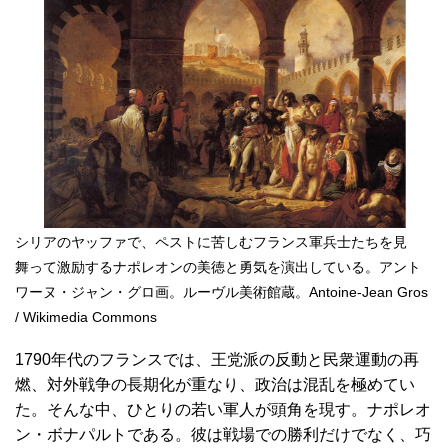
シリアのヤッファで、ペストに苦しむフランス軍兵士たちを見
舞って激励するナポレオンの美徳と勇気を演出している。アント
ワーヌ・ジャン・グロ画。ルーヴル美術館蔵。Antoine-Jean Gros
/ Wikimedia Commons
1790年代のフランスでは、王党派の反動と民衆運動の再
燃、対外戦争の長期化が重なり、政治は混乱を極めてい
た。そんな中、ひとりの若い軍人が頭角を現す。ナポレオ
ン・ボナパルトである。彼は戦場での勝利だけでなく、巧