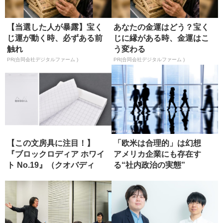
【当選した人が暴露】宝く
あなたの金運はどう？宝く
じ運が動く時、必ずある前
じに縁がある時、金運はこ
触れ
う変わる
PR(合同会社デジタルファーム )
PR(合同会社デジタルファーム )
【この文房具に注目！】
「欧米は合理的」は幻想
『ブロックロディア ホワイ
アメリカ企業にも存在す
ト No.19』（クオバディ
る“社内政治の実態”
ス）