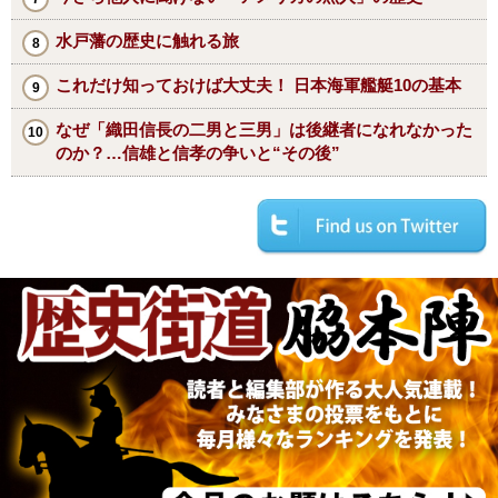
水戸藩の歴史に触れる旅
これだけ知っておけば大丈夫！ 日本海軍艦艇10の基本
なぜ「織田信長の二男と三男」は後継者になれなかった
のか？…信雄と信孝の争いと“その後”