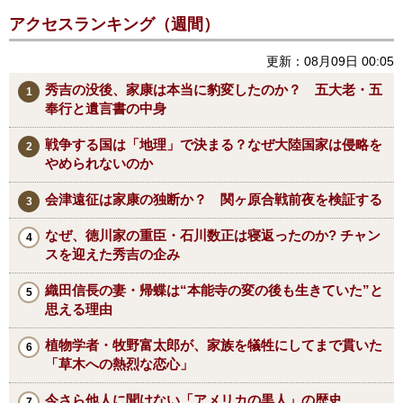
アクセスランキング（週間）
更新：08月09日 00:05
秀吉の没後、家康は本当に豹変したのか？ 五大老・五
奉行と遺言書の中身
戦争する国は「地理」で決まる？なぜ大陸国家は侵略を
やめられないのか
会津遠征は家康の独断か？ 関ヶ原合戦前夜を検証する
なぜ、徳川家の重臣・石川数正は寝返ったのか? チャン
スを迎えた秀吉の企み
織田信長の妻・帰蝶は“本能寺の変の後も生きていた”と
思える理由
植物学者・牧野富太郎が、家族を犠牲にしてまで貫いた
「草木への熱烈な恋心」
今さら他人に聞けない「アメリカの黒人」の歴史