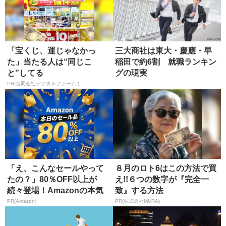
「宝くじ、運じゃなかっ
三大商社は東大・慶應・早
た」当たる人は“同じこ
稲田で約6割 就職ランキン
と”してる
グの現実
PR(合同会社デジタルファーム )
「え、こんなセールやって
８月のロト6はこの方法で買
たの？」80％OFF以上が
え!!６つの数字が『完全一
続々登場！Amazonの本気
致』する方法
が...
PR(Amazon)
PR(株式会社MURA)