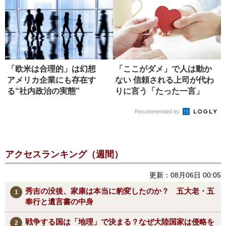
「欧米は合理的」は幻想
「ここがダメ」で人は動か
アメリカ企業にも存在す
ない 信頼される上司が代わ
る“社内政治の実態”
りに言う「たった一言」
Recommended by
アクセスランキング（週間）
更新：08月06日 00:05
秀吉の没後、家康は本当に豹変したのか？ 五大老・五
奉行と遺言書の中身
戦争する国は「地理」で決まる？なぜ大陸国家は侵略を