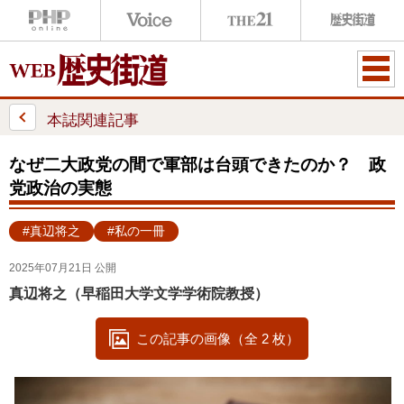
ME
NU
本誌関連記事
なぜ二大政党の間で軍部は台頭できたのか？ 政
党政治の実態
#真辺将之
#私の一冊
2025年07月21日 公開
真辺将之（早稲田大学文学学術院教授）
この記事の画像（全 2 枚）