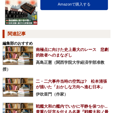
Amazonで購入する
関連記事
編集部のおすすめ
南極点に向けた史上最大のレース 悲劇
的敗者へのまなざし
高島正憲（関西学院大学経済学部准教
授）
二・二六事件当時の空気は? 松本清張
が描いた「おかしな方向へ進む日本」
伊吹亜門（作家）
戦艦大和の艦内でいかに平静を保つか...
貴重な証言を伝える名著『戦艦大和ノ最