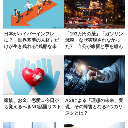
日本がハイパーインフレ
「103万円の壁」「ガソリン
に？「世界基準の人材」だ
減税」なぜ実現されなかっ
けが生き残れる"残酷な未
た? 自公が維新と手を組ん
来"と対策
だ...
家族、お金、恋愛... 今日か
ASIによる「理想の未来」実
ら覚えるべきNG話題リスト
現、その障害となる2つのリ
スクとは？