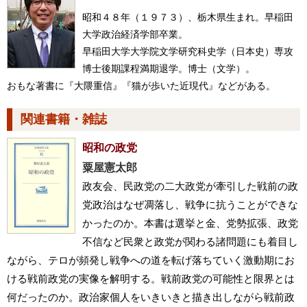
昭和４８年（１９７３）、栃木県生まれ。早稲田
大学政治経済学部卒業。
早稲田大学大学院文学研究科史学（日本史）専攻
博士後期課程満期退学。博士（文学）。
おもな著書に『大隈重信』『猫が歩いた近現代』などがある。
関連書籍・雑誌
昭和の政党
粟屋憲太郎
政友会、民政党の二大政党が牽引した戦前の政
党政治はなぜ凋落し、戦争に抗うことができな
かったのか。本書は選挙と金、党勢拡張、政党
不信など民衆と政党が関わる諸問題にも着目し
ながら、テロが頻発し戦争への道を転げ落ちていく激動期にお
ける戦前政党の実像を解明する。戦前政党の可能性と限界とは
何だったのか。政治家個人をいきいきと描き出しながら戦前政