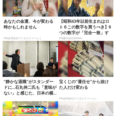
あなたの金運、今が変わる
【昭和43年以前生まれはロ
時かもしれません
ト６この数字を買うべき】6
つの数字が「完全一致」す
る方...
PR(合同会社デジタルファーム )
PR(株式会社MURA)
“静かな退職”がスタンダー
宝くじの“運任せ”から抜け
ドに...石丸伸二氏も「意味が
た人だけ変わる
ない」と感じた、日本の横...
PR(合同会社デジタルファーム )