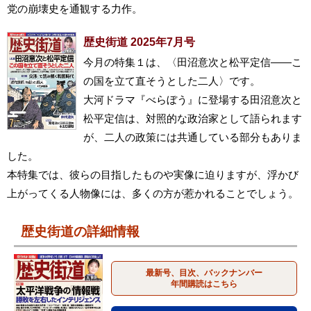
党の崩壊史を通観する力作。
歴史街道 2025年7月号
今月の特集１は、〈田沼意次と松平定信――こ
の国を立て直そうとした二人〉です。
大河ドラマ『べらぼう』に登場する田沼意次と
松平定信は、対照的な政治家として語られます
が、二人の政策には共通している部分もありま
した。
本特集では、彼らの目指したものや実像に迫りますが、浮かび
上がってくる人物像には、多くの方が惹かれることでしょう。
歴史街道の詳細情報
最新号、目次、バックナンバー
年間購読はこちら