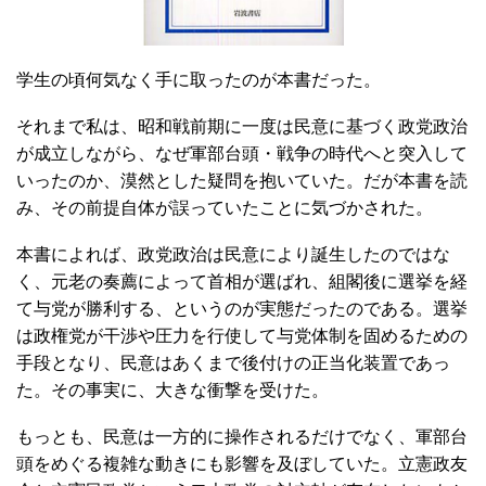
学生の頃何気なく手に取ったのが本書だった。
それまで私は、昭和戦前期に一度は民意に基づく政党政治
が成立しながら、なぜ軍部台頭・戦争の時代へと突入して
いったのか、漠然とした疑問を抱いていた。だが本書を読
み、その前提自体が誤っていたことに気づかされた。
本書によれば、政党政治は民意により誕生したのではな
く、元老の奏薦によって首相が選ばれ、組閣後に選挙を経
て与党が勝利する、というのが実態だったのである。選挙
は政権党が干渉や圧力を行使して与党体制を固めるための
手段となり、民意はあくまで後付けの正当化装置であっ
た。その事実に、大きな衝撃を受けた。
もっとも、民意は一方的に操作されるだけでなく、軍部台
頭をめぐる複雑な動きにも影響を及ぼしていた。立憲政友