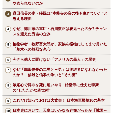
やめられないのか
織田信長の妻・帰蝶は“本能寺の変の後も生きていた”と
思える理由
なぜ、徳川家の重臣・石川数正は寝返ったのか? チャン
スを迎えた秀吉の企み
植物学者・牧野富太郎が、家族を犠牲にしてまで貫いた
「草木への熱烈な恋心」
今さら他人に聞けない「アメリカの黒人」の歴史
なぜ「織田信長の二男と三男」は後継者になれなかった
のか？…信雄と信孝の争いと“その後”
嫉妬心で韓非を死に追いやり...始皇帝に仕えた李斯
の“したたかな処世術”
これだけ知っておけば大丈夫！ 日本海軍艦艇10の基本
日本史において、天皇はいかなる存在だったか【戦国～