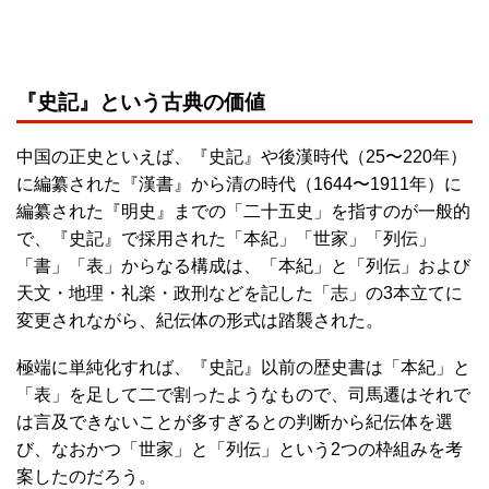
『史記』という古典の価値
中国の正史といえば、『史記』や後漢時代（25〜220年）
に編纂された『漢書』から清の時代（1644〜1911年）に
編纂された『明史』までの「二十五史」を指すのが一般的
で、『史記』で採用された「本紀」「世家」「列伝」
「書」「表」からなる構成は、「本紀」と「列伝」および
天文・地理・礼楽・政刑などを記した「志」の3本立てに
変更されながら、紀伝体の形式は踏襲された。
極端に単純化すれば、『史記』以前の歴史書は「本紀」と
「表」を足して二で割ったようなもので、司馬遷はそれで
は言及できないことが多すぎるとの判断から紀伝体を選
び、なおかつ「世家」と「列伝」という2つの枠組みを考
案したのだろう。