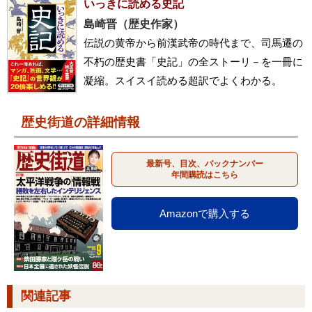
いっきに読める史記
島崎晋（歴史作家）
伝説の黄帝から前漢武帝の時代まで、司馬遷の
不朽の歴史書「史記」の全ストーリ－を一冊に
凝縮。スイスイ読める超訳でよくわかる。
歴史街道の詳細情報
最新号、目次、バックナンバー
年間購読はこちら
Amazonで購入する
関連記事