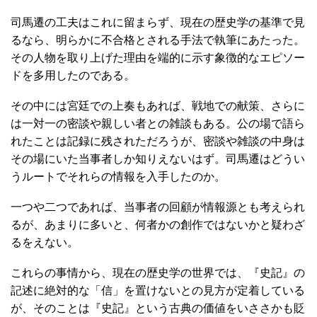
司馬遷の工夫はこれに留まらず、現在の歴史学の基準で見
るなら、明らかに不合格とされる手法で執筆にあたった。
その人物を取り上げた理由を端的に示す象徴的なエピソー
ドを多用したのである。
その中には宮廷での上奏もあれば、戦地での献策、さらに
は一対一の密談や親しい者との雑談もある。公の場で語ら
れたことは記録に残されただろうが、密談や雑談の中身は
その場にいた当事者しか知りえないはず。司馬遷はどうい
うルートでそれらの情報を入手したのか。
一つや二つであれば、当事者の回顧が情報源とも考えられ
るが、あまりに多いと、何者かの創作ではないかと疑わざ
るをえない。
これらの事情から、現在の歴史学の世界では、『史記』の
記述に絶対的な「信」を置けないとの見方が定着している
が、そのことは『史記』という古典の価値をいささかも貶