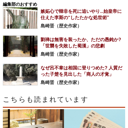
編集部のおすすめ
嫉妬心で韓非を死に追いやり...始皇帝に
仕えた李斯の“したたかな処世術”
島崎晋（歴史作家）
劉禅は無害を装ったか、ただの愚鈍か?
「世襲を失敗した蜀漢」の悲劇
島崎晋（歴史作家）
なぜ呂不韋は相国に登りつめた? 人質だ
った子楚を見出した「商人の才覚」
島崎晋（歴史作家）
こちらも読まれています