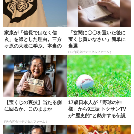
家康が「信長ではなく信
「玄関に〇〇を置いた後に
玄」を師とした理由。三方
宝くじ買いなさい」簡単に
ヶ原の大敗に学ぶ、本当の
当選
師の選び方
PR(合同会社デジタルファーム )
【宝くじの裏技】当たる側
17歳日本人が「野球の神
に回るか、このままか
様」から9三振 トクサンTV
が"歴史的"と熱弁する伝説
の...
PR(合同会社デジタルファーム )