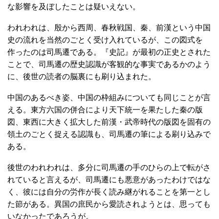
な影響を及ぼしたことは疑いえない。
われわれは、殷から西周、春秋戦国、秦、前漢という中国
史の流れを当然のごとく受け入れているが、この図式を
作ったのは司馬遷である。『史記』が最初の正史とされた
ことで、司馬遷の歴史認識が客観的な事実であるかのよう
に、後世の読者の脳裏にも刷り込まれた。
中国のあるべき姿、中国の枠組みについても同じことが言
える。東方六国の併合により天下統一を果たした秦の版
図、東西に大きく拡大した前漢・武帝時代の版図を固有の
領土のごとく捉える認識も、司馬遷の筆による刷り込みで
ある。
後世のわれわれは、多分に司馬遷の手のひらの上で転がさ
れていると言えるが、司馬遷にも悪意があったわけではな
く、彼には自分の労作が長く読み継がれることを第一とし
た節がある。異国の庶民から愛読されようとは、思っても
いなかったであろうが。