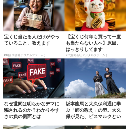
宝くじ当たる人だけがやっ
【宝くじ何年も買って一度
ていること、教えます
も当たらない人へ】原因、
はっきりしてます
PR(合同会社デジタルファーム )
PR(合同会社デジタルファーム )
なぜ世間は明らかなデマに
坂本龍馬と大久保利通に学
騙されるのか？わかりやす
ぶ「師の教え」の型。大久
さの負の側面とは
保が見た、ビスマルクとい
う究極の...