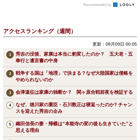
Recommended by
アクセスランキング（週間）
更新：08月09日 00:05
秀吉の没後、家康は本当に豹変したのか？ 五大老・五
奉行と遺言書の中身
戦争する国は「地理」で決まる？なぜ大陸国家は侵略を
やめられないのか
会津遠征は家康の独断か？ 関ヶ原合戦前夜を検証する
なぜ、徳川家の重臣・石川数正は寝返ったのか? チャン
スを迎えた秀吉の企み
織田信長の妻・帰蝶は“本能寺の変の後も生きていた”と
思える理由