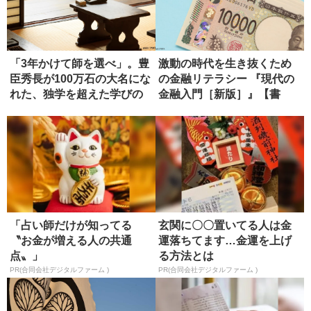
「3年かけて師を選べ」。豊
激動の時代を生き抜くため
臣秀長が100万石の大名にな
の金融リテラシー 『現代の
れた、独学を超えた学びの
金融入門［新版］』【書
正...
評】
「占い師だけが知ってる
玄関に〇〇置いてる人は金
〝お金が増える人の共通
運落ちてます…金運を上げ
点〟」
る方法とは
PR(合同会社デジタルファーム )
PR(合同会社デジタルファーム )