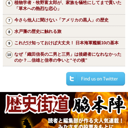
植物学者・牧野富太郎が、家族を犠牲にしてまで貫いた
「草木への熱烈な恋心」
今さら他人に聞けない「アメリカの黒人」の歴史
水戸藩の歴史に触れる旅
これだけ知っておけば大丈夫！ 日本海軍艦艇10の基本
なぜ「織田信長の二男と三男」は後継者になれなかった
のか？…信雄と信孝の争いと“その後”