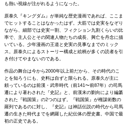
も熱い視線が注がれるようになった。
原泰久『キングダム』が単純な歴史漫画であれば、ここま
でヒットすることはなかったはず。大筋では史実をなぞり
ながら、細部では史実一割、フィクション九割くらいの比
率で、主人公とその関連人物たちの成長、興亡を丹念に描
いている。少年漫画の王道と史実の見事なまでのミック
ス。原泰久によるストーリー構成と絵柄が多くの読者を引
き付けてやまないのである。
作品の舞台は今から2000年以上前だから、その時代のこ
とを知ろうにも、史料は自ずと限られる。原泰久が主に
頼っているのは前漢・武帝時代（前141〜前87年）の司馬
遷により著わされた『史記』と、前漢末の劉向により編纂
された『戦国策』の2つのはず。『戦国策』が権謀術数の
羅列であるのに対し、『史記』は神話伝説の時代から司馬
遷の生きた時代までを網羅した紀伝体の歴史書。中国で最
初の正史である。