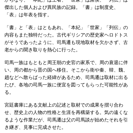
傑出した個人および異民族の記録。「書」は制度史、
「表」は年表を指す。
「書」と「表」はともあれ、「本紀」「世家」「列伝」の
内容もまた独特だった。古代ギリシアの歴史家ヘロドトス
がそうであったように、司馬遷も現地取材を欠かさず、古
老からの聞き取りを熱心に行った。
司馬一族はもともと周王朝の史官の家系で、周の衰退に伴
い、周の都から晋の国へ移住。そこから衛や秦、韓、魏、
趙などへ散らばった経緯があるため、司馬遷は取材に出る
たび、各地の司馬一族に便宜を図ってもらった可能性があ
る。
宮廷書庫にある文献上の記述と取材での成果を摺り合わ
せ、歴史上の人物の性格と生涯を再構築する。気の遠くな
るような作業だが、司馬遷は父の司馬談が始めたそれを引
き継ぎ、見事に完成させた。