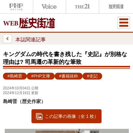
ME
NU
本誌関連記事
キングダムの時代を書き残した『史記』が別格な
理由は? 司馬遷の革新的な筆致
#島崎晋
#PHP文庫
#書籍抜粋
#史記
2024年10月04日 公開
2024年12月16日 更新
島崎晋（歴史作家）
この記事の画像（全 1 枚）