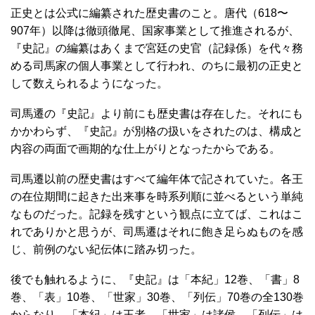
正史とは公式に編纂された歴史書のこと。唐代（618〜
907年）以降は徹頭徹尾、国家事業として推進されるが、
『史記』の編纂はあくまで宮廷の史官（記録係）を代々務
める司馬家の個人事業として行われ、のちに最初の正史と
して数えられるようになった。
司馬遷の『史記』より前にも歴史書は存在した。それにも
かかわらず、『史記』が別格の扱いをされたのは、構成と
内容の両面で画期的な仕上がりとなったからである。
司馬遷以前の歴史書はすべて編年体で記されていた。各王
の在位期間に起きた出来事を時系列順に並べるという単純
なものだった。記録を残すという観点に立てば、これはこ
れでありかと思うが、司馬遷はそれに飽き足らぬものを感
じ、前例のない紀伝体に踏み切った。
後でも触れるように、『史記』は「本紀」12巻、「書」8
巻、「表」10巻、「世家」30巻、「列伝」70巻の全130巻
からなり、「本紀」は王者、「世家」は諸侯、「列伝」は