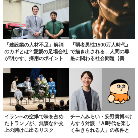
「建設業の人材不足」解消
『弱者男性1500万人時代』
のカギとは? 愛媛の足場会社
で描き出される、人間の尊
が明かす、採用のポイント
厳に関わる社会問題【書
評】
イランへの空爆で味を占め
チームみらい・安野貴博×け
たトランプが、無謀な外交
んすう対談 「AI時代を楽し
上の賭けに出るリスク
く生きられる人」の条件と
は...