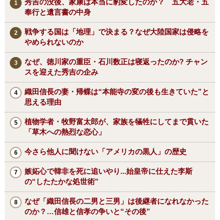
秀吉の没後、家康は本当に豹変したのか？ 五大老・五
奉行と遺言書の中身
戦争する国は「地理」で決まる？なぜ大陸国家は侵略を
やめられないのか
なぜ、徳川家の重臣・石川数正は寝返ったのか? チャン
スを迎えた秀吉の企み
織田信長の妻・帰蝶は“本能寺の変の後も生きていた”と
思える理由
植物学者・牧野富太郎が、家族を犠牲にしてまで貫いた
「草木への熱烈な恋心」
今さら他人に聞けない「アメリカの黒人」の歴史
嫉妬心で韓非を死に追いやり...始皇帝に仕えた李斯
の“したたかな処世術”
なぜ「織田信長の二男と三男」は後継者になれなかった
のか？…信雄と信孝の争いと“その後”