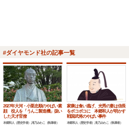
#ダイヤモンド社の記事一覧
2027年大河・小栗忠順のやばい素
家康は食い逃げ、光秀の妻は信長
顔 役人を「うんこ製造機」扱い
をボコボコに 本郷和人が明かす
した天才官僚
戦国武将のやばい事件
本郷和人（歴史学者）,滝乃みわこ（執筆者）
本郷和人（歴史学者）,滝乃みわこ（執筆者）