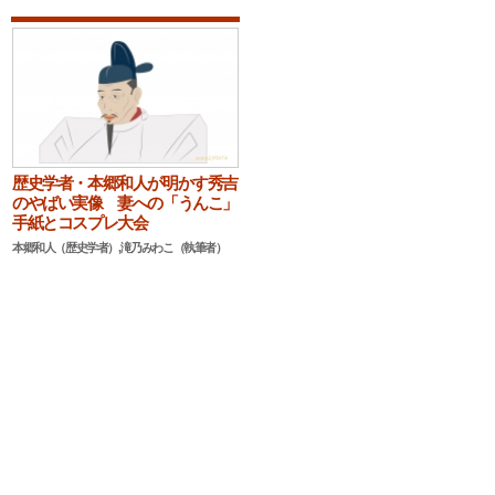
歴史学者・本郷和人が明かす秀吉
のやばい実像 妻への「うんこ」
手紙とコスプレ大会
本郷和人（歴史学者）,滝乃みわこ（執筆者）