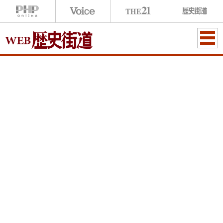
ME
NU