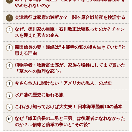
やめられないのか
会津遠征は家康の独断か？ 関ヶ原合戦前夜を検証する
なぜ、徳川家の重臣・石川数正は寝返ったのか? チャン
スを迎えた秀吉の企み
織田信長の妻・帰蝶は“本能寺の変の後も生きていた”と
思える理由
植物学者・牧野富太郎が、家族を犠牲にしてまで貫いた
「草木への熱烈な恋心」
今さら他人に聞けない「アメリカの黒人」の歴史
水戸藩の歴史に触れる旅
これだけ知っておけば大丈夫！ 日本海軍艦艇10の基本
なぜ「織田信長の二男と三男」は後継者になれなかった
のか？…信雄と信孝の争いと“その後”