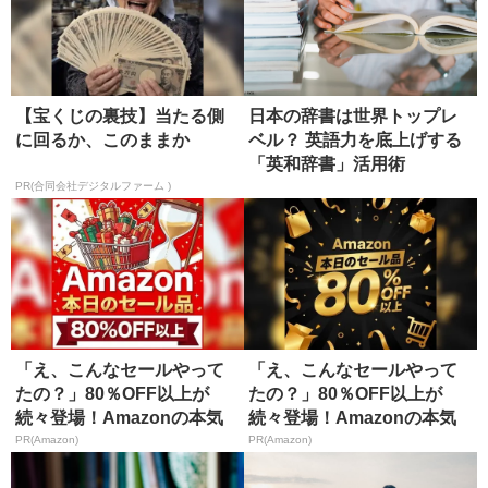
【宝くじの裏技】当たる側
日本の辞書は世界トップレ
に回るか、このままか
ベル？ 英語力を底上げする
「英和辞書」活用術
PR(合同会社デジタルファーム )
「え、こんなセールやって
「え、こんなセールやって
たの？」80％OFF以上が
たの？」80％OFF以上が
続々登場！Amazonの本気
続々登場！Amazonの本気
が...
が...
PR(Amazon)
PR(Amazon)