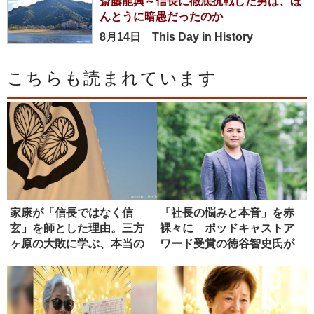
斎藤龍興～信長に徹底抗戦した男は、ほ
んとうに暗愚だったのか
8月14日 This Day in History
こちらも読まれています
家康が「信長ではなく信
「社長の悩みと本音」を赤
玄」を師とした理由。三方
裸々に ポッドキャストア
ヶ原の大敗に学ぶ、本当の
ワード受賞の徳谷智史氏が
師の選び方
経営の本...