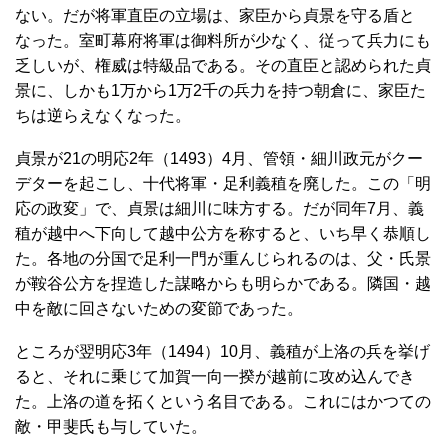
ない。だが将軍直臣の立場は、家臣から貞景を守る盾と
なった。室町幕府将軍は御料所が少なく、従って兵力にも
乏しいが、権威は特級品である。その直臣と認められた貞
景に、しかも1万から1万2千の兵力を持つ朝倉に、家臣た
ちは逆らえなくなった。
貞景が21の明応2年（1493）4月、管領・細川政元がクー
デターを起こし、十代将軍・足利義稙を廃した。この「明
応の政変」で、貞景は細川に味方する。だが同年7月、義
稙が越中へ下向して越中公方を称すると、いち早く恭順し
た。各地の分国で足利一門が重んじられるのは、父・氏景
が鞍谷公方を捏造した謀略からも明らかである。隣国・越
中を敵に回さないための変節であった。
ところが翌明応3年（1494）10月、義稙が上洛の兵を挙げ
ると、それに乗じて加賀一向一揆が越前に攻め込んでき
た。上洛の道を拓くという名目である。これにはかつての
敵・甲斐氏も与していた。