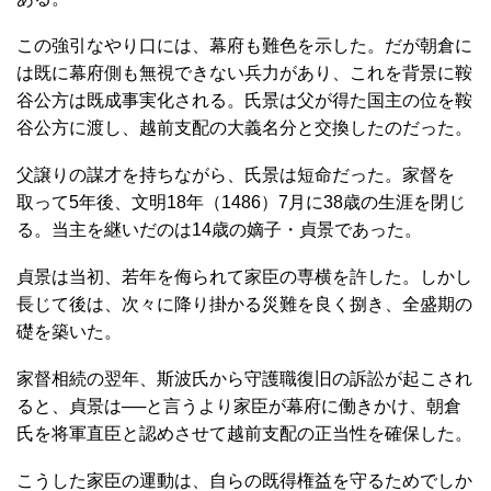
この強引なやり口には、幕府も難色を示した。だが朝倉に
は既に幕府側も無視できない兵力があり、これを背景に鞍
谷公方は既成事実化される。氏景は父が得た国主の位を鞍
谷公方に渡し、越前支配の大義名分と交換したのだった。
父譲りの謀才を持ちながら、氏景は短命だった。家督を
取って5年後、文明18年（1486）7月に38歳の生涯を閉じ
る。当主を継いだのは14歳の嫡子・貞景であった。
貞景は当初、若年を侮られて家臣の専横を許した。しかし
長じて後は、次々に降り掛かる災難を良く捌き、全盛期の
礎を築いた。
家督相続の翌年、斯波氏から守護職復旧の訴訟が起こされ
ると、貞景は──と言うより家臣が幕府に働きかけ、朝倉
氏を将軍直臣と認めさせて越前支配の正当性を確保した。
こうした家臣の運動は、自らの既得権益を守るためでしか