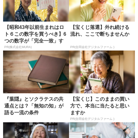
【昭和43年以前生まれはロ
【宝くじ落選】外れ続ける
ト６この数字を買うべき】6
流れ、ここで断ちませんか
つの数字が「完全一致」す
る方...
PR(株式会社MURA)
PR(合同会社デジタルファーム )
『葉隠』とソクラテスの共
【宝くじ】このままの買い
通点とは？「無知の知」が
方で、本当に当たると思い
語る一流の条件
ますか
PR(合同会社デジタルファーム )