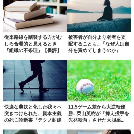
従来路線を踏襲する方がむ
被害者が自分より弱者を支
しろ合理的と見えるとき
配することも...『なぜ人は自
『組織の不条理』【書評】
分を責めてしまうのか』
【書...
快適な農奴と化した我々へ
11.5ゲーム差から大逆転優
突きつけられた、資本主義
勝...栗山英樹が「抑え投手を
の死亡診断書『テクノ封建
先発転向」させた大胆采...
制』【書...