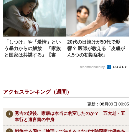
「しつけ」や「愛情」とい
20代の日焼けが50代で影
う暴力からの解放 『家族
響？ 医師が教える「皮膚が
と国家は共謀する』【書
ん5つの初期症状」
評】
Recommended by
アクセスランキング（週間）
更新：08月09日 00:05
秀吉の没後、家康は本当に豹変したのか？ 五大老・五
奉行と遺言書の中身
戦争する国は「地理」で決まる？なぜ大陸国家は侵略を