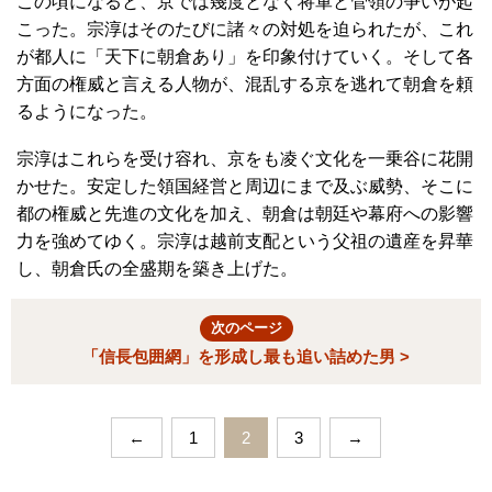
この頃になると、京では幾度となく将軍と管領の争いが起
こった。宗淳はそのたびに諸々の対処を迫られたが、これ
が都人に「天下に朝倉あり」を印象付けていく。そして各
方面の権威と言える人物が、混乱する京を逃れて朝倉を頼
るようになった。
宗淳はこれらを受け容れ、京をも凌ぐ文化を一乗谷に花開
かせた。安定した領国経営と周辺にまで及ぶ威勢、そこに
都の権威と先進の文化を加え、朝倉は朝廷や幕府への影響
力を強めてゆく。宗淳は越前支配という父祖の遺産を昇華
し、朝倉氏の全盛期を築き上げた。
次のページ
「信長包囲網」を形成し最も追い詰めた男 >
←
1
2
3
→