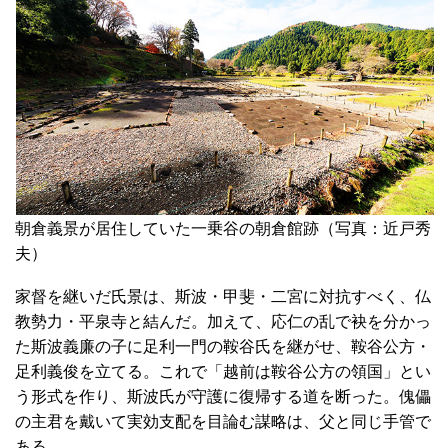
朝倉義景が居住していた一乗谷の朝倉館跡（写真：近戸秀
夫）
家督を継いだ氏景は、斯波・甲斐・二宮に対抗すべく、仏
教勢力・平泉寺と結んだ。加えて、応仁の乱で袂を分かっ
た斯波義廉の子に足利一門の鞍谷氏を継がせ、鞍谷公方・
足利義俊を立てる。これで「越前は鞍谷公方の領国」とい
う形式を作り、斯波氏が守護に復帰する道を断った。傀儡
の主君を戴いて実効支配を目論む謀略は、父と同じ手管で
ある。