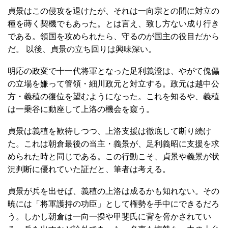
貞景はこの侵攻を退けたが、それは一向宗との間に対立の
種を蒔く契機でもあった。とは言え、致し方ない成り行き
である。領国を攻められたら、守るのが国主の役目だから
だ。 以後、貞景の立ち回りは興味深い。
明応の政変で十一代将軍となった足利義澄は、やがて傀儡
の立場を嫌って管領・細川政元と対立する。政元は越中公
方・義稙の復位を望むようになった。これを知るや、義稙
は一乗谷に動座して上洛の機会を窺う。
貞景は義稙を歓待しつつ、上洛支援は徹底して断り続け
た。これは朝倉最後の当主・義景が、足利義昭に支援を求
められた時と同じである。この行動こそ、貞景や義景が状
況判断に優れていた証だと、筆者は考える。
貞景が兵を出せば、義稙の上洛は成るかも知れない。その
暁には「将軍護持の功臣」として権勢を手中にできるだろ
う。しかし朝倉は一向一揆や甲斐氏に背を脅かされてい