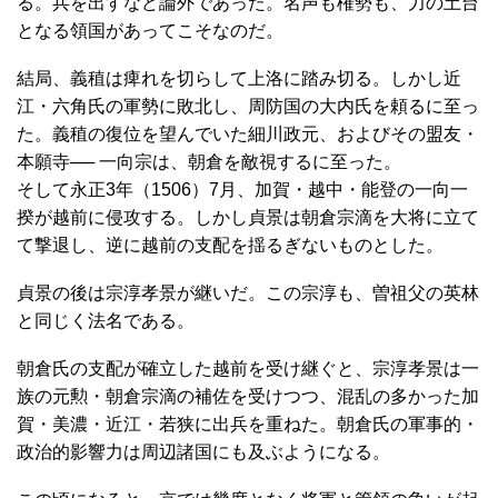
る。兵を出すなど論外であった。名声も権勢も、力の土台
となる領国があってこそなのだ。
結局、義稙は痺れを切らして上洛に踏み切る。しかし近
江・六角氏の軍勢に敗北し、周防国の大内氏を頼るに至っ
た。義稙の復位を望んでいた細川政元、およびその盟友・
本願寺── 一向宗は、朝倉を敵視するに至った。
そして永正3年（1506）7月、加賀・越中・能登の一向一
揆が越前に侵攻する。しかし貞景は朝倉宗滴を大将に立て
て撃退し、逆に越前の支配を揺るぎないものとした。
貞景の後は宗淳孝景が継いだ。この宗淳も、曽祖父の英林
と同じく法名である。
朝倉氏の支配が確立した越前を受け継ぐと、宗淳孝景は一
族の元勲・朝倉宗滴の補佐を受けつつ、混乱の多かった加
賀・美濃・近江・若狭に出兵を重ねた。朝倉氏の軍事的・
政治的影響力は周辺諸国にも及ぶようになる。