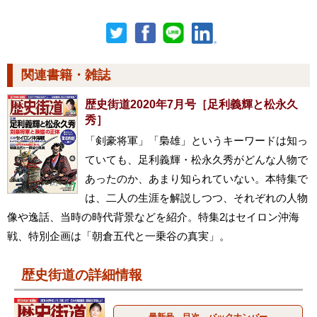
関連書籍・雑誌
歴史街道2020年7月号［足利義輝と松永久
秀］
「剣豪将軍」「梟雄」というキーワードは知っ
ていても、足利義輝・松永久秀がどんな人物で
あったのか、あまり知られていない。本特集で
は、二人の生涯を解説しつつ、それぞれの人物
像や逸話、当時の時代背景などを紹介。特集2はセイロン沖海
戦、特別企画は「朝倉五代と一乗谷の真実」。
歴史街道の詳細情報
最新号、目次、バックナンバー