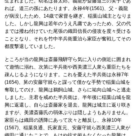
生まれました。幼名は喜太郎。義龍が斎藤道三の実子であ
れば、道三の孫にあたります。永禄4年(1561)、父・義龍
が病没したため、14歳で家督を継ぎ、稲葉山城主となりま
した。しかし龍興は若年のうえ凡庸であったため、父の代
までは撥ね付けていた尾張の織田信長の侵攻を度々受ける
こととなり、それを竹中半兵衛重治ら家臣が奮戦してその
都度撃退していました。
ところが当の龍興は斎藤飛騨守ら気に入りの側近に囲まれ
て遊惰に溺れ、次第に半兵衛や西美濃三人衆ら重臣たちを
疎んじるようになります。これを憂えた半兵衛は永禄7年
(1654)、舅の安藤守就らと謀って僅かな手勢で稲葉山城を
奪取してのけ、龍興は鵜飼山城、さらに祐向山城へと逃走
しました。主君を戒めた半兵衛は、半年後に稲葉山城を龍
興に返還し、自らは斎藤家を退去。龍興は城主に返り咲き
ますが、美濃斎藤氏の弱体ぶりは隠しようもありません。
家臣らは織田の誘降にあって次々と離反し、永禄10年
(1567)、稲葉良通、氏家直元、安藤守就ら西美濃三人衆が
織田に通じたことで、もはや抗す術もなくなった龍興は、