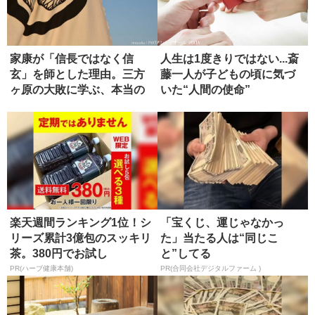
家康が「信長ではなく信
人生は1度きりではない...斎
玄」を師とした理由。三方
藤一人が子どもの頃に気づ
ヶ原の大敗に学ぶ、本当の
いた“人間の使命”
師の選び方
楽天週間ランキング1位！シ
「宝くじ、運じゃなかっ
リーズ累計3億包のスッキリ
た」当たる人は“同じこ
茶。380円でお試し
と”してる
PR(ハーブ健康本舗)
PR(合同会社デジタルファーム )