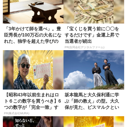
「3年かけて師を選べ」。豊
「宝くじを買う前に〇〇を
臣秀長が100万石の大名にな
するだけです」金運上昇で
れた、独学を超えた学びの
当選者が続出
正...
PR(合同会社デジタルファーム)
【昭和43年以前生まれはロ
坂本龍馬と大久保利通に学
ト６この数字を買うべき】6
ぶ「師の教え」の型。大久
つの数字が「完全一致」す
保が見た、ビスマルクとい
る方...
う究極の...
PR(株式会社MURA)