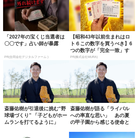
「2027年の宝くじ当選者は
【昭和43年以前生まれはロ
〇〇です」占い師が暴露
ト６この数字を買うべき】6
つの数字が「完全一致」す
る方...
PR(合同会社デジタルファーム )
PR(株式会社MURA)
斎藤佑樹が引退後に挑む“野
斎藤佑樹が語る「ライバル
球場づくり” 「子どもがホー
への率直な思い」 あの夏
ムランを打てるように」
の甲子園から感じる使命と
は