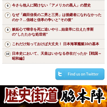
今さら他人に聞けない「アメリカの黒人」の歴史
なぜ「織田信長の二男と三男」は後継者になれなかった
のか？…信雄と信孝の争いと“その後”
嫉妬心で韓非を死に追いやり...始皇帝に仕えた李斯
の“したたかな処世術”
これだけ知っておけば大丈夫！ 日本海軍艦艇10の基本
日本史において、天皇はいかなる存在だったか【戦国～
昭和編】