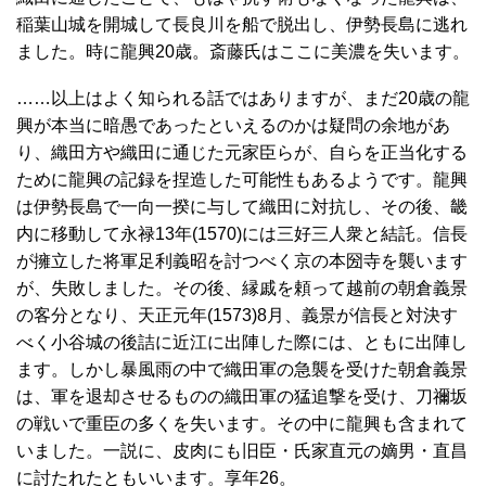
稲葉山城を開城して長良川を船で脱出し、伊勢長島に逃れ
ました。時に龍興20歳。斎藤氏はここに美濃を失います。
……以上はよく知られる話ではありますが、まだ20歳の龍
興が本当に暗愚であったといえるのかは疑問の余地があ
り、織田方や織田に通じた元家臣らが、自らを正当化する
ために龍興の記録を捏造した可能性もあるようです。龍興
は伊勢長島で一向一揆に与して織田に対抗し、その後、畿
内に移動して永禄13年(1570)には三好三人衆と結託。信長
が擁立した将軍足利義昭を討つべく京の本圀寺を襲います
が、失敗しました。その後、縁戚を頼って越前の朝倉義景
の客分となり、天正元年(1573)8月、義景が信長と対決す
べく小谷城の後詰に近江に出陣した際には、ともに出陣し
ます。しかし暴風雨の中で織田軍の急襲を受けた朝倉義景
は、軍を退却させるものの織田軍の猛追撃を受け、刀禰坂
の戦いで重臣の多くを失います。その中に龍興も含まれて
いました。一説に、皮肉にも旧臣・氏家直元の嫡男・直昌
に討たれたともいいます。享年26。