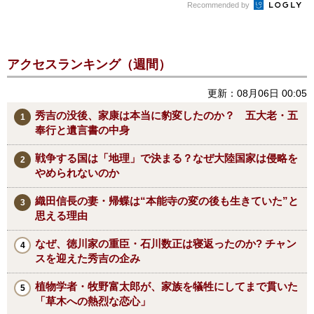
Recommended by
アクセスランキング（週間）
更新：08月06日 00:05
秀吉の没後、家康は本当に豹変したのか？ 五大老・五
奉行と遺言書の中身
戦争する国は「地理」で決まる？なぜ大陸国家は侵略を
やめられないのか
織田信長の妻・帰蝶は“本能寺の変の後も生きていた”と
思える理由
なぜ、徳川家の重臣・石川数正は寝返ったのか? チャン
スを迎えた秀吉の企み
植物学者・牧野富太郎が、家族を犠牲にしてまで貫いた
「草木への熱烈な恋心」